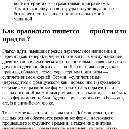
воле интернета с его грамотными програмками.
Так хоть копейку за свои труды получишь, а иначе
без денег и «оплёван» с ног до головы умной
машиной.
Как правильно пишется — прийти или
придти ?
Глагол идти, имевший прежде параллельное написание и
через дт (как теперь), и через тт, относится к числу наиболее
древних слов в лексическом фонде не только славянских, но и
других индоевропейских языков. Лексика такого рода, как
правило, обладает весьма характерным признаком —
супплетивизмом корней. Термин «супплетивизм»
(переводится с французского как «добавочный») буквально
означает, что различные формы таких слов образуются от
разных основ. Ярким примером является, скажем, глагол быть
с его формами есть, был, будешь в русском языке; to be — am,
are, is в английском языке.
То же самое касается и глагола идти. Действительно, от
разных основ образуются различные формы настоящего,
прошедшего и будущего времени, а также инфинитива
(неопределённая форма глагола, например, кушать, летать,