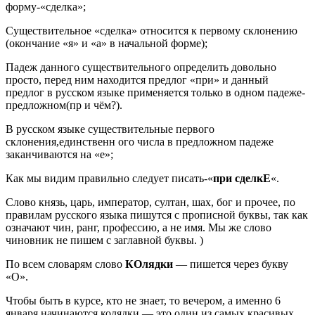
форму-«сделка»;
Существительное «сделка» относится к первому склонению
(окончание «я» и «а» в начальной форме);
Падеж данного существительного определить довольно
просто, перед ним находится предлог «при» и данный
предлог в русском языке применяется только в одном падеже-
предложном(пр­ и чём?).
В русском языке существительные первого
склонения,единственн­ ого числа в предложном падеже
заканчиваются на «е»;
Как мы видим правильно следует писать-«
при сделкЕ
«.
Слово князь, царь, император, султан, шах, бог и прочее, по
правилам русского языка пишутся с прописной буквы, так как
означают чин, ранг, профессию, а не имя. Мы же слово
чиновник не пишем с заглавной буквы. )
По всем словарям слово
КОлядки
— пишется через букву
«О».
Чтобы быть в курсе, кто не знает, то вечером, а именно 6
января начинаются колядки — это один из самых красивых