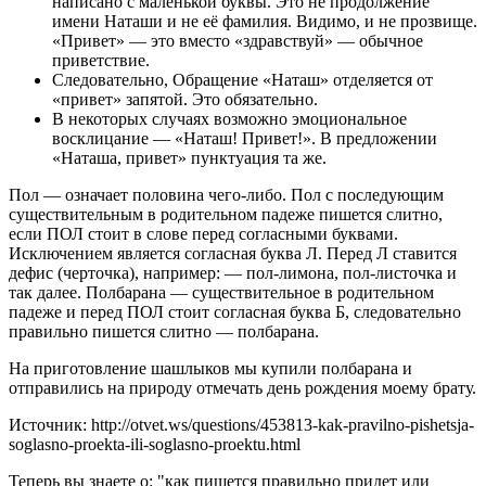
написано с маленькой буквы. Это не продолжение
имени Наташи и не её фамилия. Видимо, и не прозвище.
«Привет» — это вместо «здравствуй» — обычное
приветствие.
Следовательно, Обращение «Наташ» отделяется от
«привет» запятой. Это обязательно.
В некоторых случаях возможно эмоциональное
восклицание — «Наташ! Привет!». В предложении
«Наташа, привет» пунктуация та же.
Пол — означает половина чего-либо. Пол с последующим
существительным в родительном падеже пишется слитно,
если ПОЛ стоит в слове перед согласными буквами.
Исключением является согласная буква Л. Перед Л ставится
дефис (черточка), например: — пол-лимона, пол-листочка и
так далее. Полбарана — существительное в родительном
падеже и перед ПОЛ стоит согласная буква Б, следовательно
правильно пишется слитно — полбарана.
На приготовление шашлыков мы купили полбарана и
отправились на природу отмечать день рождения моему брату.
Источник: http://otvet.ws/questions/453813-kak-pravilno-pishetsja-
soglasno-proekta-ili-soglasno-proektu.html
Теперь вы знаете о: "как пишется правильно придет или