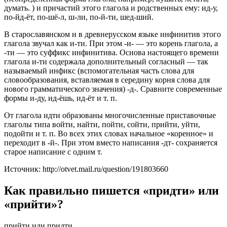
думать. ) и причастий этого глагола и родственных ему: ид-у,
по-йд-ёт, по-шё-л, ш-ли, по-й-ти, шед-ший.
В старославянском и в древнерусском языке инфинитив этого
глагола звучал как и-ти. При этом -и- — это корень глагола, а
-ти — это суффикс инфинитива. Основа настоящего времени
глагола и-ти содержала дополнительный согласный — так
называемый инфикс (вспомогательная часть слова для
словообразования, вставляемая в середину корня слова для
нового грамматического значения) -д-. Сравните современные
формы и-ду, ид-ёшь, ид-ёт и т. п.
От глагола идти образованы многочисленные приставочные
глаголы типа войти, найти, пойти, сойти, прийти, уйти,
подойти и т. п. Во всех этих словах начальное «коренное» и
переходит в -й-. При этом вместо написания -дт- сохраняется
старое написание с одним т.
Источник: http://otvet.mail.ru/question/191803660
Как правильно пишется «придти» или
«прийти»?
прийти или придти