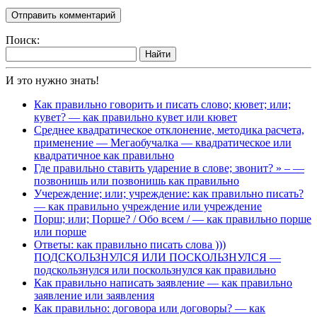
Поиск:
Найти
И это нужно знать!
Как правильно говорить и писать слово; кювет; или;
кувет? — как правильно кувет или кювет
Среднее квадратическое отклонение, методика расчета,
применение — Мегаобучалка — квадратическое или
квадратичное как правильно
Где правильно ставить ударение в слове; звонит? » – —
позвонишь или позвонишь как правильно
Учереждение; или; учреждение: как правильно писать?
— как правильно учреждение или учреждение
Порш; или; Порше? / Обо всем / — как правильно порше
или порше
Ответы: как правильно писать слова )))
ПОДСКОЛЬЗНУЛСЯ ИЛИ ПОСКОЛЬЗНУЛСЯ —
подскользнулся или поскользнулся как правильно
Как правильно написать заявление — как правильно
заявление или заявления
Как правильно: договора или договоры? — как