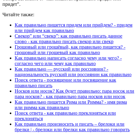
придет".
Читайте также:
Как правильно пишется придем или прийдем? - придем
или прийдем как правильно
Свекор” или “свекр”: как правильно писать данное
слово - как правильно писать свекор или свекр
Грошовый или грошёвый, как правильно пишется? -
грошовый или грошевый как правильно
Как правильно написать согласно чему или чего? -
согласно чего или чему как правильно
Как правильно — русский или россиянин? -
национальность русский или россиянин как правильно
Поиск ответа - посвящение или посвящение как
правильно писать
Носков или носок? Как будет правильно: пара носок или
пара носков? - как правильно пара носков или носок
Как правильно пишется Рима или Римма? - имя рима
или римма как правильно
Поиск ответа - как правильно преклоняться или
преклоняться
Как правильно произносить и писать – брелоки или
брелки | - брелоки или брелки как правильно говорить