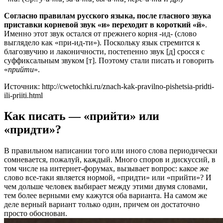
Согласно правилам русского языка, после гласного звука
приставки корневой звук «и» переходит в короткий «й»
.
Именно этот звук остался от прежнего корня -ид- (слово
выглядело как «при-ид-ти»). Поскольку язык стремится к
благозвучию и лаконичности, постепенно звук [д] сросся с
суффиксальным звуком [т]. Поэтому стали писать и говорить
«
прийти
».
Источник: http://cwetochki.ru/znach-kak-pravilno-pishetsia-pridti-
ili-priiti.html
Как писать — «прийти» или
«придти»?
В правильном написании того или иного слова периодически
сомневается, пожалуй, каждый. Много споров и дискуссий, в
том числе на интернет-форумах, вызывает вопрос: какое же
слово все-таки является нормой, «придти» или «прийти»? И
чем дольше человек выбирает между этими двумя словами,
тем более верными ему кажутся оба варианта. На самом же
деле верный вариант только один, причем он достаточно
просто обоснован.