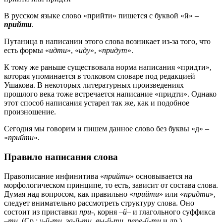
В русском языке слово «прийти» пишется с буквой «й» –
прийти
.
Путаница в написании этого слова возникает из-за того, что
есть формы «
идти
», «
иду
», «
придут
».
К тому же раньше существовала норма написания «придти»,
которая упоминается в толковом словаре под редакцией
Ушакова. В некоторых литературных произведениях
прошлого века тоже встречается написание «придти». Однако
этот способ написания устарел так же, как и подобное
произношение.
Сегодня мы говорим и пишем данное слово без буквы «д» –
«
прийти
».
Правило написания слова
Правописание инфинитива «
прийти
» основывается на
морфологическом принципе, то есть, зависит от состава слова.
Думая над вопросом, как правильно «
прийти
» или «
придти
»,
следует внимательно рассмотреть структуру слова. Оно
состоит из приставки
при
-, корня –
й
– и глагольного суффикса
–
ти
. (Ср.:
у-й-ти, за-й-ти, вы-й-ти, пере-й-ти
и др.)