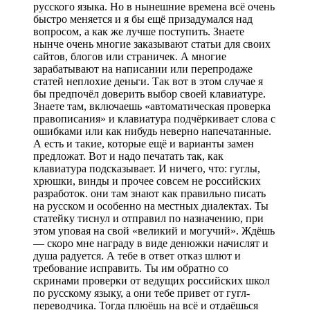
русского языка. Но в нынешние времена всё очень
быстро меняется и я бы ещё призадумался над
вопросом, а как же лучше поступить. Знаете
нынче очень многие заказывают статьи для своих
сайтов, блогов или страничек. А многие
зарабатывают на написании или перепродаже
статей неплохие деньги. Так вот в этом случае я
бы предпочёл доверить выбор своей клавиатуре.
Знаете там, включаешь «автоматическая проверка
правописания» и клавиатура подчёркивает слова с
ошибками или как нибудь неверно напечатанные.
А есть и такие, которые ещё и варианты замен
предложат. Вот и надо печатать так, как
клавиатура подсказывает. И ничего, что: гуглы,
хрюшки, винды и прочее совсем не российских
разработок. они там знают как правильно писать
на русском и особенно на местных диалектах. Ты
статейку тиснул и отправил по назначению, при
этом уповая на свой «великий и могучий». Ждёшь
— скоро мне награду в виде денюжки начислят и
душа радуется. А тебе в ответ отказ шлют и
требование исправить. Ты им обратно со
скринами проверки от ведущих российских школ
по русскому языку, а они тебе привет от гугл-
переводчика. Тогда плюёшь на всё и отдаёшься