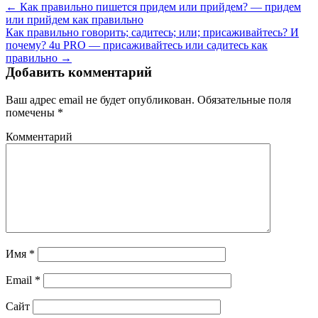
← Как правильно пишется придем или прийдем? — придем
или прийдем как правильно
Как правильно говорить; садитесь; или; присаживайтесь? И
почему? 4u PRO — присаживайтесь или садитесь как
правильно →
Добавить комментарий
Ваш адрес email не будет опубликован.
Обязательные поля
помечены
*
Комментарий
Имя
*
Email
*
Сайт