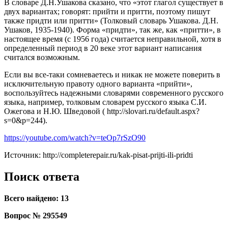
В словаре Д.Н.Ушакова сказано, что «этот глагол существует в
двух вариантах; говорят: прийти и притти, поэтому пишут
также придти или притти» (Толковый словарь Ушакова. Д.Н.
Ушаков, 1935-1940). Форма «придти», так же, как «притти», в
настоящее время (с 1956 года) считается неправильной, хотя в
определенный период в 20 веке этот вариант написания
считался возможным.
Если вы все-таки сомневаетесь и никак не можете поверить в
исключительную правоту одного варианта «прийти»,
воспользуйтесь надежными словарями современного русского
языка, например, толковым словарем русского языка С.И.
Ожегова и Н.Ю. Шведовой ( http://slovari.ru/default.aspx?
s=0&p=244).
https://youtube.com/watch?v=teOp7rSzO90
Источник: http://completerepair.ru/kak-pisat-prijti-ili-pridti
Поиск ответа
Всего найдено: 13
Вопрос № 295549