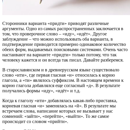
Сторонники варианта «придти» приводят различные
аргументы. Одно из самых распространенных заключается в
том, что проверочное слово – «иду», «идёт». Другое
заблуждение – что можно использовать оба варианта, в
подтверждение приводится примерно одинаковое количество
обеих форм, выдаваемых поисковыми системами. Очень часто
настаивают на варианте «придти» только потому, что так
человеку кажется и он всегда так писал. Давайте разберемся.
В старославянском и в древнерусском языке существовало
слово «ити», где первая гласная «и» относилась к корню
глагола, а «ти» являлось суффиксом. В настоящем времени к
корню глагола добавлялся еще согласный «д». В результате
получались формы «иду», «идёт» и т.д.
Когда к глаголу «ити» добавлялась какая-либо приставка,
корневая гласная «и» заменялась на «й». В результате мы
встречаем слова, написание которых не вызывает у нас
сомнений: «зайти», «перейти», «выйти». То же самое
происходит со словом «прийти».