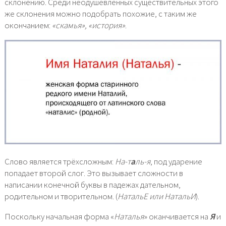
склонению. Среди неодушевлённых существительных этого
же склонения можно подобрать похожие, с таким же
окончанием:
«скамья», «история»
.
Слово является трёхсложным:
На-т
а
ль-я
, под ударение
попадает второй слог. Это вызывает сложности в
написании конечной буквы в падежах дательном,
родительном и творительном. (
НатальЕ или НатальИ
).
Поскольку начальная форма «
Наталья
» оканчивается на
Я
и