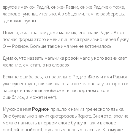
другое имечко- Радий, он же- Радик, он же Радичек- тоже,
ласково- уменьшительно. А в общении, там не разберешь,-
где какие буквы…
Помню, жил в нашем доме мальчик, его звали Радик. А вот
полная форма этого имени пишется правильно через букву
О — Родион. Больше такое имя мне не встречалось.
Думаю, что назвать мальчика розой мало у кого возникает
желание, см. статью из словаря:
Если не ошибаюсь,то правильно Родион!Хотя и имя Радион
уже существует, так как знаю такого человека,у которого в
паспорте так записано(может в паспортном столе
ошиблись, а может и нет).
Мужское имя
Родион
пришло к нам из греческого языка.
Оно буквально значит quot;розовыйquot;. Зная это, вполне
можно написать в первом слоге букву
о
, как и в слове
quot;р
о
зовыйquot; с ударным первым гласным. К тому же