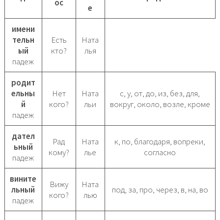
ос
е
имени
тельн
Есть
Ната
ый
кто?
лья
падеж
родит
ельны
Нет
Ната
с, у, от, до, из, без, для,
й
кого?
льи
вокруг, около, возле, кроме
падеж
дател
Рад
Ната
к, по, благодаря, вопреки,
ьный
кому?
лье
согласно
падеж
вините
Вижу
Ната
льный
под, за, про, через, в, на, во
кого?
лью
падеж