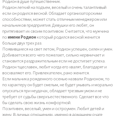
Родион в душе путешественник.
Родион легкий на подъем, веселый и очень талантливый
если он родился весной. Обладает организаторскими
способностями, может стать отличным менеджером или
начальников предприятия. Девушки его любят, он
притягивает их своим позитивом. Считается, что мужчина
по
имени Родион
который родился весной женится
больше двух трех раз.
Появившиеся на свет летом, Родион успешен, силен и умен.
Добивается всего чего пожелает, сильно нервничает и
становится раздражительным если не достигает успеха.
Родион тщеславен, любит когда его хвалят, благодарят и
восхваляют его. Привлекателен, рано женится.
Если мальчика рожденного осенью назвали Родионом, то
по характеру он будет смелым, не будет унывать и морально
опускаться при неудачах, обладает трезвым умом и не
требует от судьбы сверхъестественного. Сделает все что
бы сделать свою жизнь комфортной.
Позитивен, веселый, умен и остроумен. Любит детей и
жену. В личных отношениях, именно в домашнем очаге