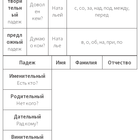
твори
Довол
тельн
Ната
с, со, за, над, под, между,
ен
ый
льей
перед
кем?
падеж
предл
Думаю
Ната
ожный
в, о, об, на, при, по
о ком?
лье
падеж
Падеж
Имя
Фамилия
Отчество
Именительный
Есть кто?
Родительный
Нет кого?
Дательный
Рад кому?
Винительный