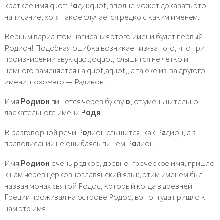
краткое имя quot;Р
о
дикquot; вполне может доказать это
написание, хотя такое случается редко с каким именем.
Верным вариантом написания этого имени будет первый —
Родион! Подобная ошибка возникает из-за того, что при
произнисении звук quot;оquot; слышится не четко и
немного заменяется на quot;аquot;, а также из-за другого
имени, похожего — Радивон.
Имя
Родион
пишется через букву
о
, от уменьшительно-
ласкательного имени
Родя
.
В разговорной речи Р
о
дион слышится, как Р
а
дион, а в
правописании не ошибаясь пишем Р
о
дион.
Имя
Родион
очень редкое, древне- греческое имя, пришло
к нам через церковнославянский язык, этим именем был
назван монах святой Родос, который когда в древней
Греции проживал на острове Родос, вот оттуда пришло к
нам это имя.