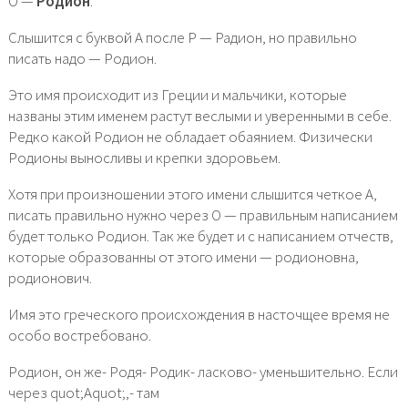
О —
Родион
.
Слышится с буквой А после Р — Радион, но правильно
писать надо — Родион.
Это имя происходит из Греции и мальчики, которые
названы этим именем растут веслыми и уверенными в себе.
Редко какой Родион не обладает обаянием. Физически
Родионы выносливы и крепки здоровьем.
Хотя при произношении этого имени слышится четкое А,
писать правильно нужно через О — правильным написанием
будет только Родион. Так же будет и с написанием отчеств,
которые образованны от этого имени — родионовна,
родионович.
Имя это греческого происхождения в насточщее время не
особо востребовано.
Родион, он же- Родя- Родик- ласково- уменьшительно. Если
через quot;Аquot;,- там