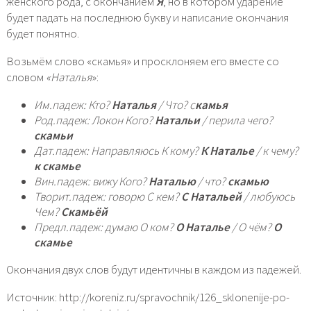
женского рода, с окончанием
Я
, но в котором ударение
будет падать на последнюю букву и написание окончания
будет понятно.
Возьмём слово «скамья» и просклоняем его вместе со
словом
«Наталья
»:
Им.падеж: Кто?
Наталья
/ Что? с
камья
Род.падеж: Локон Кого?
Натальи
/ перила чего?
скамьи
Дат.падеж: Направляюсь К кому?
К Наталье
/ к чему?
к скамье
Вин.падеж: вижу Кого?
Наталью
/ что?
скамью
Творит.падеж: говорю С кем?
С Натальей
/ любуюсь
Чем?
Скамьёй
Предл.падеж: думаю О ком?
О Наталье
/ О чём?
О
скамье
Окончания двух слов будут идентичны в каждом из падежей.
Источник: http://koreniz.ru/spravochnik/126_sklonenije-po-