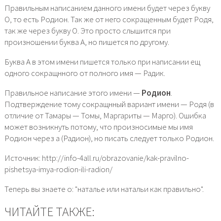
Правильным написанием данного имени будет через букву
О, то есть Родион. Так же от него сокращенным будет Родя,
так же через букву О. Это просто слышится при
произношении буква А, но пишется по другому.
Буква А в этом имени пишется только при написании ещ
одного сокращнного от полного имя — Радик.
Правильное написание этого имени —
Родион
.
Подтверждение тому сокращнный вариант имени — Родя (в
отличие от Тамары — Томы, Маргариты — Марго). Ошибка
может возникнуть потому, что произносимые мы имя
Родион через а (Радион), но писать следует только Родион.
Источник: http://info-4all.ru/obrazovanie/kak-pravilno-
pishetsya-imya-rodion-ili-radion/
Теперь вы знаете о: "наталье или натальи как правильно".
ЧИТАЙТЕ ТАКЖЕ: