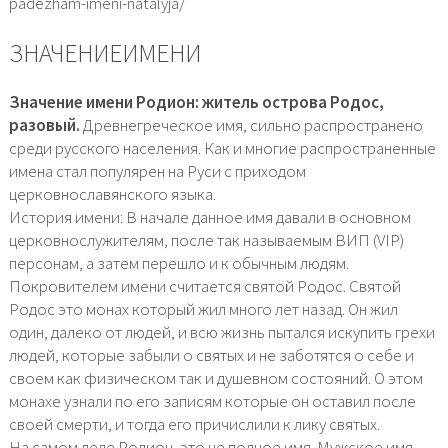
padezham-imeni-natalyja/
ЗНАЧЕНИЕИМЕНИ
Значение имени Родион: житель острова Родос,
разовый.
Древнегреческое имя, сильно распространено
среди русского населения. Как и многие распространенные
имена стал популярен на Руси с приходом
церковнославянского языка.
История имени: В начале данное имя давали в основном
церковнослужителям, после так называемым ВИП (VIP)
персонам, а затем перешло и к обычным людям.
Покровителем имени считается святой Родос. Святой
Родос это монах который жил много лет назад. Он жил
один, далеко от людей, и всю жизнь пытался искупить грехи
людей, которые забыли о святых и не заботятся о себе и
своем как физическом так и душевном состояний. О этом
монахе узнали по его записям которые он оставил после
своей смерти, и тогда его причислили к лику святых.
На самом деле Родион, это не полное имя. Мужское имя