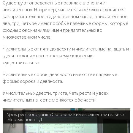
Существуют определенные правила склонения и
числительных. Например, числительное один склоняется
как прилагательное в единственном числе, а числительное
два, три, четыре имеют особые падежные формы, которые
сходны с окончаниями имен прилагательных во
множественном числе.
Числительные от пяти до десяти и числительные на -дцать и
-десят склоняются по третьему склонению
существительных.
Числительные сорок, девяносто имеют две падежные
формы: сорока и девяноста.
У числительных двести, триста, четыреста и у всех
числительных на -сот склоняются обе части.
Урок русского языка Склонение имён существительных
Мережанова Т Д