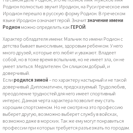
Родион полностью звучит Иродион, на Руси греческое имя
Иродион перешло в русскую форму Родион. В греческом
языке Иродион означает герой. Значит
значение имени
Родион
можно определить как
ГЕРОЙ
.
Характер обладателя имени: Мальчик по имени Родион с
детства бывает выносливым, здоровым ребенком. У него
много друзей, которые его любят и уважают. Владеет
собой, но в тоже время вспыльчив, но не имеет зла, он не
умеет злиться. Медлителен. Он слишком добрый, и
доверчивый.
Если
родился зимой
– по характеру настырный и не такой
доверчивый. Дипломатичен, предсказуемый. Трудолюбив,
преодоление трудностей для него имеет спортивный
интерес. Данная черта характера позволит ему стать
хорошим спортсменом. Но не смотря на это профессию
выберет другую, возможно выберет службу в войсках,
возможно даже в морских. Так же ему могут понравиться
профессии при которых требуется разъезжать по городам.