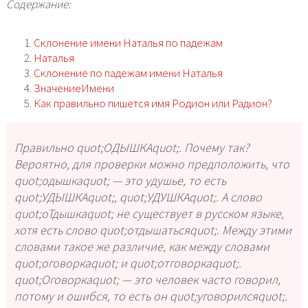
Содержание:
Склонение имени Наталья по падежам
Наталья
Склонение по падежам имени Наталья
ЗначениеИмени
Как правильно пишется имя Родион или Радион?
Правильно quot;ОДЫШКАquot;. Почему так?
Вероятно, для проверки можно предположить, что
quot;одышкаquot; — это удушье, то есть
quot;УДЫШКАquot;, quot;УДУШКАquot;. А слово
quot;оТдышкаquot; не существует в русском языке,
хотя есть слово quot;отдышатьсяquot;. Между этими
словами такое же различие, как между словами
quot;оговоркаquot; и quot;отговоркаquot;.
quot;Оговоркаquot; — это человек часто говорил,
потому и ошибся, то есть он quot;уговорилсяquot;.