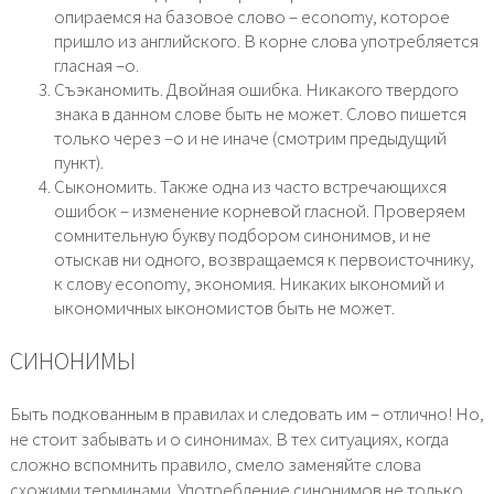
опираемся на базовое слово – economy, которое
пришло из английского. В корне слова употребляется
гласная –о.
Съэканомить. Двойная ошибка. Никакого твердого
знака в данном слове быть не может. Слово пишется
только через –о и не иначе (смотрим предыдущий
пункт).
Сыкономить. Также одна из часто встречающихся
ошибок – изменение корневой гласной. Проверяем
сомнительную букву подбором синонимов, и не
отыскав ни одного, возвращаемся к первоисточнику,
к слову economy, экономия. Никаких ыкономий и
ыкономичных ыкономистов быть не может.
СИНОНИМЫ
Быть подкованным в правилах и следовать им – отлично! Но,
не стоит забывать и о синонимах. В тех ситуациях, когда
сложно вспомнить правило, смело заменяйте слова
схожими терминами. Употребление синонимов не только