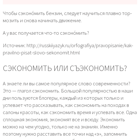
Чтобы сэконо́мить бен­зин, сле­ду­ет научить­ся плав­но тор­
мо­зить и сно­ва начи­нать дви­же­ние.
А у вас полу­ча­ет­ся что-то сэконо́мить?
Источник: http://russkiiyazyk.ru/orfografiya/pravopisanie/kak-
pravilno-pisat-slovo-sekonomit.html
СЭКОНОМИТЬ ИЛИ СЪЭКОНОМИТЬ?
А знаете ли вы самое популярное слово современности?
Это — глагол сэкономить. Большой популярностью в наши
дни пользуются блогеры, каждый из которых только и
успевает что рассказывать, как сэкономить на походах в
салоны красоты, как сэкономить время и успевать все. Одна
сплошная экономия, экономят все и всюду. Экономить
можно на чем угодно, только не на знаниях. Именно
поэтому нужно расставить все точки над «э», запомнить