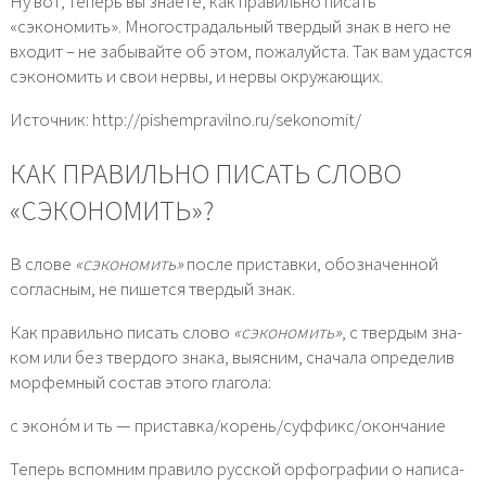
Ну вот, теперь вы знаете, как правильно писать
«сэкономить». Многострадальный твердый знак в него не
входит – не забывайте об этом, пожалуйста. Так вам удастся
сэкономить и свои нервы, и нервы окружающих.
Источник: http://pishempravilno.ru/sekonomit/
КАК ПРАВИЛЬНО ПИСАТЬ СЛОВО
«СЭКОНОМИТЬ»?
В сло­ве
«сэко­но­мить»
после при­став­ки, обо­зна­чен­ной
соглас­ным, не пишет­ся твер­дый знак.
Как пра­виль­но писать сло­во
«сэко­но­мить»
, с твер­дым зна­
ком или без твер­до­го зна­ка, выяс­ним, сна­ча­ла опре­де­лив
мор­фем­ный состав это­го гла­го­ла:
с эконо́м и ть — приставка/корень/суффикс/окончание
Теперь вспом­ним пра­ви­ло рус­ской орфо­гра­фии о напи­са­