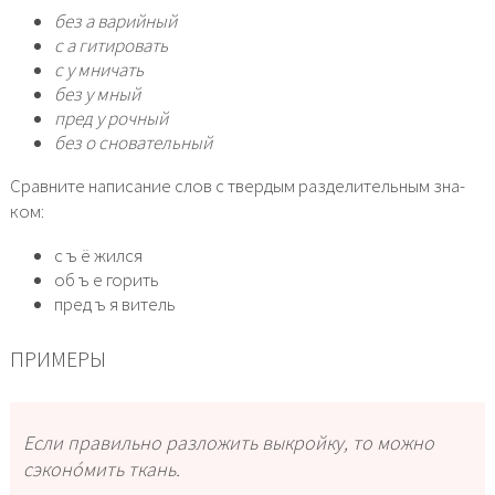
без а варий­ный
с а гити­ро­вать
с у мни­чать
без у мный
пред у роч­ный
без о сно­ва­тель­ный
Сравните напи­са­ние слов с твер­дым раз­де­ли­тель­ным зна­
ком:
с ъ ё жил­ся
об ъ е горить
пред ъ я витель
ПРИМЕРЫ
Если пра­виль­но раз­ло­жить выкрой­ку, то мож­но
сэконо́мить ткань.