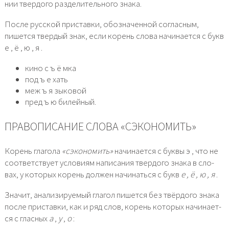
нии твер­до­го раз­де­ли­тель­но­го зна­ка.
После рус­ской при­став­ки, обо­зна­чен­ной соглас­ным,
пишет­ся твер­дый знак, если корень сло­ва начи­на­ет­ся с букв
е , ё , ю , я .
кино с ъ ё мка
под ъ е хать
меж ъ я зыко­вой
пред ъ ю билей­ный.
ПРАВОПИСАНИЕ СЛОВА «СЭКОНОМИТЬ»
Корень гла­го­ла
«сэко­но­мить»
начи­на­ет­ся с бук­вы э , что не
соот­вет­ству­ет усло­ви­ям напи­са­ния твер­до­го зна­ка в сло­
вах, у кото­рых корень дол­жен начи­нать­ся с букв
е , ё , ю , я
.
Значит, ана­ли­зи­ру­е­мый гла­гол пишет­ся без твёр­до­го зна­ка
после при­став­ки, как и ряд слов, корень кото­рых начи­на­ет­
ся с глас­ных
а
,
у
,
о
: