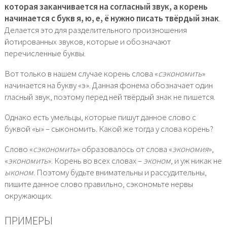
которая заканчивается на согласный звук, а корень
начинается с букв я, ю, е, ё нужно писать твёрдый знак
.
Делается это для разделительного произношения
йотированных звуков, которые и обозначают
перечисленные буквы.
Вот только в нашем случае корень слова «
сэкономить
»
начинается на букву «э». Данная фонема обозначает один
гласный звук, поэтому перед ней твёрдый знак не пишется.
Однако есть умельцы, которые пишут данное слово с
буквой «ы» – сыкономить. Какой же тогда у слова корень?
Слово «
сэкономить
» образовалось от слова «
экономия
»,
«
экономить
». Корень во всех словах –
эконом
, и уж никак не
ыконом
. Поэтому будьте внимательны и рассудительны,
пишите данное слово правильно, сэкономьте нервы
окружающих.
ПРИМЕРЫ