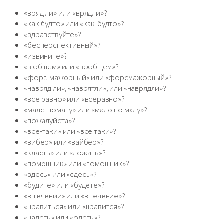
«вряд ли» или «врядли»?
«как будто» или «как-будто»?
«здравствуйте»?
«бесперспективный»?
«извините»?
«в общем» или «вообщем»?
«форс-мажорный» или «форсмажорный»?
«навряд ли», «наврятли», или «наврядли»?
«все равно» или «всеравно»?
«мало-помалу» или «мало по малу»?
«пожалуйста»?
«все-таки» или «все таки»?
«вибер» или «вайбер»?
«класть» или «ложить»?
«помощник» или «помошник»?
«здесь» или «сдесь»?
«будите» или «будете»?
«в течении» или «в течение»?
«нравиться» или «нравится»?
«надеть» или «одеть»?