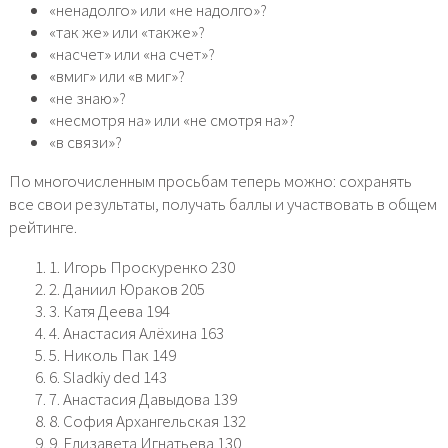
«ненадолго» или «не надолго»?
«так же» или «также»?
«насчет» или «на счет»?
«вмиг» или «в миг»?
«не знаю»?
«несмотря на» или «не смотря на»?
«в связи»?
По многочисленным просьбам теперь можно: сохранять
все свои результаты, получать баллы и участвовать в общем
рейтинге.
1. Игорь Проскуренко 230
2. Даниил Юраков 205
3. Катя Деева 194
4. Анастасия Алёхина 163
5. Николь Пак 149
6. Sladkiy ded 143
7. Анастасия Давыдова 139
8. София Архангельская 132
9. Елизавета Игнатьева 130