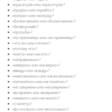
«красатуля» или «красотуля»?
«придти» или «прийти»?
«матрас» или «матрац»?
«более-менее» или «более менее»?
«безвкусный»?
«просьба»?
«по-прежнему» или «по прежнему»?
«что ли» или «чтоли»?
«потому что»?
«никто» или «ни кто»?
«неправильно»?
«неверно» или «не верно»?
«ввиду» или «в виду»?
«невозможно» или «не возможно»?
«непонятно» или «не понятно»?
«не замужем» или «незамужем»?
«во время» или «вовремя»?
«немного» или «не много»?
«с налету»?
«во сколько» или «восколько»?