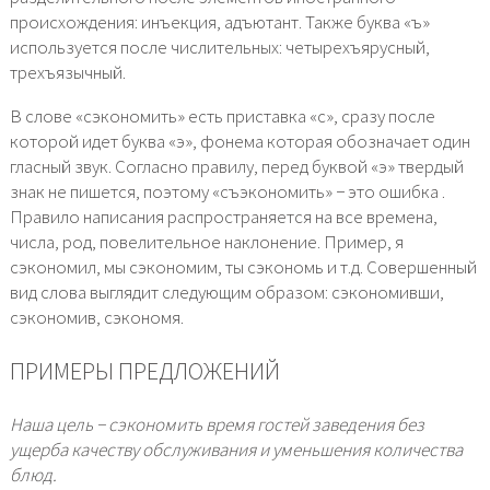
происхождения: инъекция, адъютант. Также буква «ъ»
используется после числительных: четырехъярусный,
трехъязычный.
В слове «сэкономить» есть приставка «с», сразу после
которой идет буква «э», фонема которая обозначает один
гласный звук. Согласно правилу, перед буквой «э» твердый
знак не пишется, поэтому «съэкономить» − это ошибка .
Правило написания распространяется на все времена,
числа, род, повелительное наклонение. Пример, я
сэкономил, мы сэкономим, ты сэкономь и т.д. Совершенный
вид слова выглядит следующим образом: сэкономивши,
сэкономив, сэкономя.
ПРИМЕРЫ ПРЕДЛОЖЕНИЙ
Наша цель − сэкономить время гостей заведения без
ущерба качеству обслуживания и уменьшения количества
блюд.