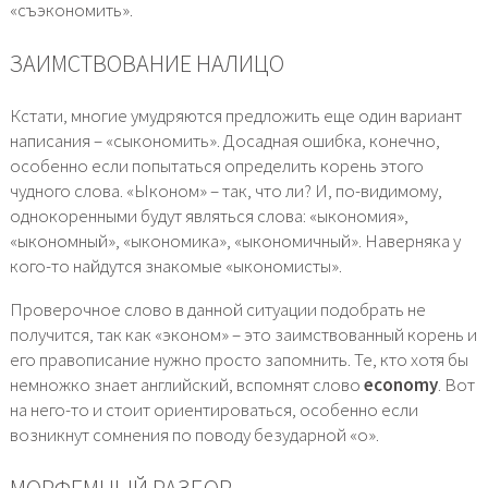
«съэкономить».
ЗАИМСТВОВАНИЕ НАЛИЦО
Кстати, многие умудряются предложить еще один вариант
написания – «сыкономить». Досадная ошибка, конечно,
особенно если попытаться определить корень этого
чудного слова. «Ыконом» – так, что ли? И, по-видимому,
однокоренными будут являться слова: «ыкономия»,
«ыкономный», «ыкономика», «ыкономичный». Наверняка у
кого-то найдутся знакомые «ыкономисты».
Проверочное слово в данной ситуации подобрать не
получится, так как «эконом» – это заимствованный корень и
его правописание нужно просто запомнить. Те, кто хотя бы
немножко знает английский, вспомнят слово
economy
. Вот
на него-то и стоит ориентироваться, особенно если
возникнут сомнения по поводу безударной «о».