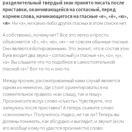
разделительный твердый знак принято писать после
приставки, оканчивающейся на согласный, перед
корнем слова, начинающегося на гласные «е», «ё», «ю»,
«я»
. Ни «э», ни каких-либо других гласных в этом списке нет.
А собственно, почему нет? Все это легко и просто
объясняется. «Е», «ё», «ю», «я» – не совсем обычные гласные.
Они являются йотированными. Это значит, что в состав этих
букв входит два звука – согласный j и гласные «э», «о», «у»,
«а». Вы слышите что-то подобное в самостоятельной
гласной «э»? Вот то-то и оно-то.
Между прочим, рассматриваемый нами случай является
одним из немногих, где стоит ориентироваться на
сомнительное правило «как слышу, так и пишу».
Произнесите вслух слово «съесть». Чувствуете, что
запнулись после приставки? А теперь скажите слово
«сэкономить». Получилось гладко, не так ли? Теперь вы
должны понимать, как абсурдно и выглядит, и звучит (если
его вообще кому-то удастся произнести) слово