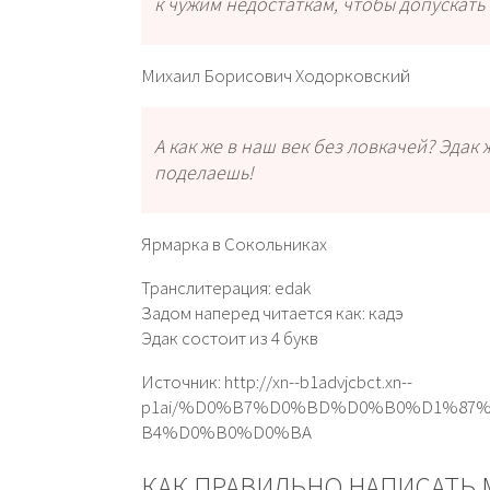
к чужим недостаткам, чтобы допускать 
Михаил Борисович Ходорковский
А как же в наш век без ловкачей? Эдак
поделаешь!
Ярмарка в Сокольниках
Транслитерация: edak
Задом наперед читается как: кадэ
Эдак состоит из 4 букв
Источник: http://xn--b1advjcbct.xn--
p1ai/%D0%B7%D0%BD%D0%B0%D1%8
B4%D0%B0%D0%BA
КАК ПРАВИЛЬНО НАПИСАТЬ 