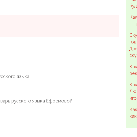
буд
Как
— к
Ску
гов
Дзе
ску
Как
рек
сского языка
Как
Люб
иго
варь русского языка Ефремовой
Как
как