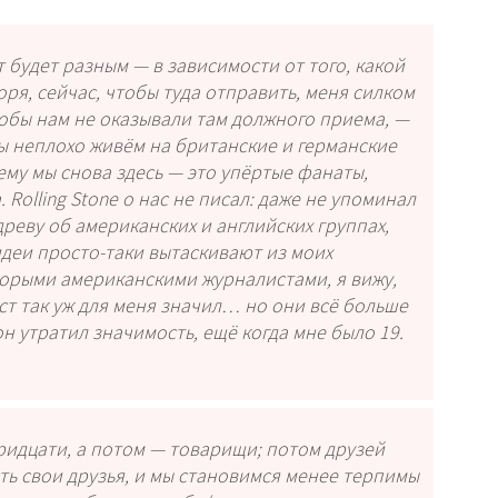
т будет разным — в зависимости от того, какой
ря, сейчас, чтобы туда отправить, меня силком
тобы нам не оказывали там должного приема, —
ы неплохо живём на британские и германские
му мы снова здесь — это упёртые фанаты,
 Rolling Stone о нас не писал: даже не упоминал
древу об американских и английских группах,
 идеи просто-таки вытаскивают из моих
торыми американскими журналистами, я вижу,
раст так уж для меня значил… но они всё больше
н утратил значимость, ещё когда мне было 19.
тридцати, а потом — товарищи; потом друзей
сть свои друзья, и мы становимся менее терпимы