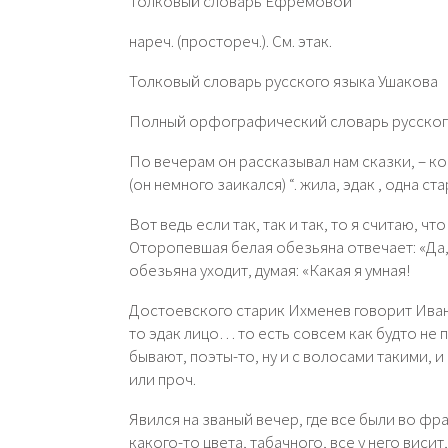
Толковый словарь Ефремовой
нареч. (простореч.). См. этак.
Толковый словарь русского языка Ушакова
Полный орфографический словарь русског
По вечерам он рассказывал нам сказки, – коне
(он немного заикался) “. жила, эдак , одна ста
Вот ведь если так, так и так, то я считаю, что
Оторопевшая белая обезьяна отвечает: «Да, 
обезьяна уходит, думая: «Какая я умная!
Достоевского старик Ихменев говорит Ивану 
то эдак лицо… то есть совсем как будто не 
бывают, поэты-то, ну и с волосами такими, и
или проч.
Явился на званый вечер, где все были во ф
какого-то цвета, табачного, все у него висит, 