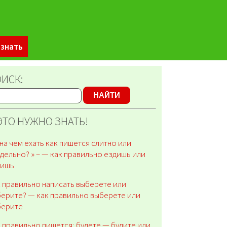
 знать
ИСК:
НАЙТИ
ЭТО НУЖНО ЗНАТЬ!
на чем ехать как пишется слитно или
дельно? » – — как правильно ездишь или
дишь
 правильно написать выберете или
ерите? — как правильно выберете или
берите
 правильно пишется; будете — будите или