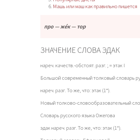
Машь или маш как правильно пишется
про — же́к — тор
ЗНАЧЕНИЕ СЛОВА ЭДАК
нареч. качеств.-обстоят. разг. ; = этак I
Большой современный толковый словарь ру
нареч. разг. То же, что: этак (1*).
Новый толково-словообразовательный сло
Словарь русского языка Ожегова
эдак нареч. разг. То же, что: этак (1*).