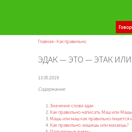
Говор
Главная
›
Как правильно
ЭДАК — ЭТО — ЭТАК ИЛ
13.05.2019
Содержание:
Значение слова эдак
Как правильно написать Маш или Машь
Машь или маш как правильно пишется 
Как правильно: машешь или махаешь?
Популярные диеты