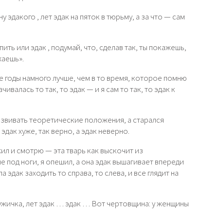
у эдакого , лет эдак на пяток в тюрьму, а за что — сам
ть или эдак , подумай, что, сделав так, ты покажешь,
жаешь».
е годы намного лучше, чем в то время, которое помню
ивалась то так, то эдак — и я сам то так, то эдак к
развивать теоретические положения, а старался
 эдак хуже, так верно, а эдак неверно.
жил и смотрю — эта тварь как выскочит из
 под ноги, я опешил, а она эдак вышагивает впереди
а эдак заходить то справа, то слева, и все глядит на
жичка, лет эдак … эдак … Вот чертовщина: у женщины