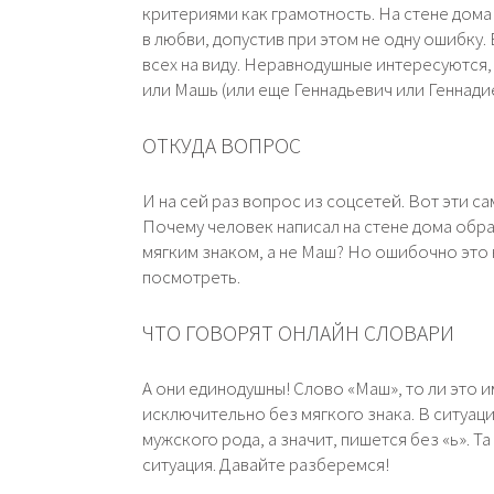
критериями как грамотность. На стене дома
в любви, допустив при этом не одну ошибку. 
всех на виду. Неравнодушные интересуются, 
или Машь (или еще Геннадьевич или Геннади
ОТКУДА ВОПРОС
И на сей раз вопрос из соцсетей. Вот эти с
Почему человек написал на стене дома обра
мягким знаком, а не Маш? Но ошибочно это н
посмотреть.
ЧТО ГОВОРЯТ ОНЛАЙН СЛОВАРИ
А они единодушны! Слово «Маш», то ли это и
исключительно без мягкого знака. В ситуац
мужского рода, а значит, пишется без «ь». Та
ситуация. Давайте разберемся!