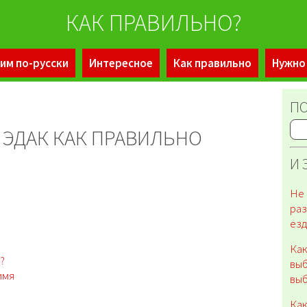
КАК ПРАВИЛЬНО?
им по-русски
Интересное
Как правильно
Нужно
ПО
И ЭДАК КАК ПРАВИЛЬНО
И 
Не 
раз
ез
Как
?
выб
имя
вы
Как