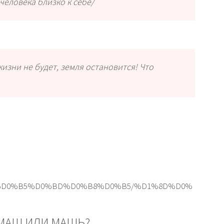
человека близко к себе/
 жизни не будет, земля остановится! Что
7%D0%B5%D0%BD%D0%B8%D0%B5/%D1%8D%D0%
МАШ ИЛИ МАШЬ?