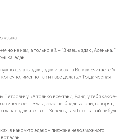
о языка
чно не нам, а только ей. – “Знаешь эдак , Асенька. ”
рушка, эдак .
 нужно делать эдак , эдак и эдак , а Вы как считаете?»
конечно, именно так и надо делать.» Тогда черная
Петровичу: «А только все-таки, Ваня, у тебя какое-
поэтическое… Эдак , знаешь, бледные они, говорят,
 в глазах эдак что-то… Знаешь, там Гете какой-нибудь
раках, в каком-то эдаком пиджаке невозможного
вот эдак .