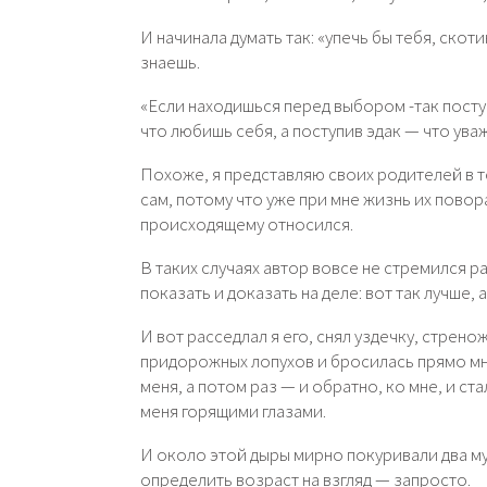
И начинала думать так: «упечь бы тебя, скотин
знаешь.
«Если находишься перед выбором -так поступи
что любишь себя, а поступив эдак — что ува
Похоже, я представляю своих родителей в т
сам, потому что уже при мне жизнь их поворач
происходящему относился.
В таких случаях автор вовсе не стремился 
показать и доказать на деле: вот так лучше, а
И вот расседлал я его, снял уздечку, стрено
придорожных лопухов и бросилась прямо мне
меня, а потом раз — и обратно, ко мне, и стал
меня горящими глазами.
И около этой дыры мирно покуривали два му
определить возраст на взгляд — запросто.