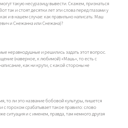
 могут такую несуразицу вывести. Скажем, признаться
Вот так и стоят десятки лет эти слова перед глазами у
как и в нашем случае: как правильно написать: Маш
евич и Снежанна или Снежана)?
амые неравнодушные и решились задать этот вопрос.
щение (наверное, к любимой) «Машь», то есть с
аписание, как ни крути, с какой стороны не
мя, то ли это название бобовой культуры, пишется
ии с горохом срабатывает такое правило: слово
 же ситуация и с именем, правда, там немного другая