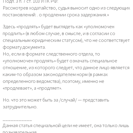
Подп. 3 п. 7 ст. 103 УПК РФ:
Рассмотрев ходатайство, судья выносит одно из следующих
постановлений: . о продлении срока задержания.»
Здесь «продлять» будет выглядеть как «уполномочен
продлить» (в любом случае, в смысле, и в согласии со
специальным юридическим статусом), что не соответствует
формату документа.
Но, если в формате следственного отдела, то
«уполномочен продлять» будет означать специальное
отношение, из которого следует, что данное лицо является
каким-то образом законодателем норм (в рамках
определенного ведомства), поэтому, именно не
«продлевает», а «продляет».
Но. что это может быть за /случай/ — представить
затруднительно.
___________
Данная статья специальной цели не имеет, она только лишь
познавательная.