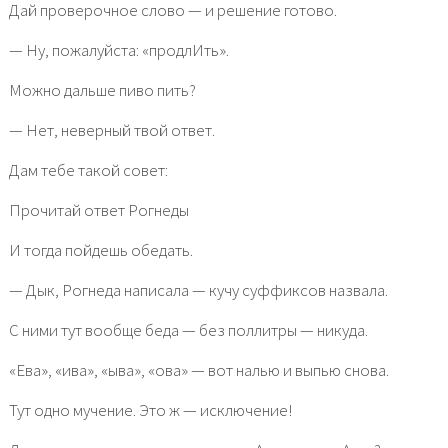
Дай проверочное слово — и решение готово.
— Ну, пожалуйста: «продлИть».
Можно дальше пиво пить?
— Нет, неверный твой ответ.
Дам тебе такой совет:
Прочитай ответ Рогнеды
И тогда пойдешь обедать.
— Дык, Рогнеда написала — кучу суффиксов назвала.
С ними тут вообще беда — без поллитры — никуда.
«Ева», «ива», «ыва», «ова» — вот налью и выпью снова.
Тут одно мучение. Это ж — исключение!