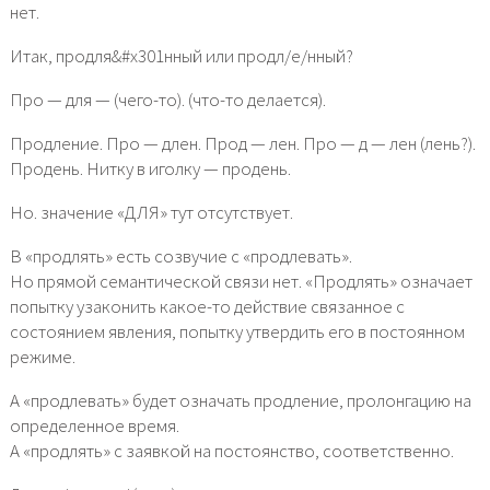
нет.
Итак, продля&#x301нный или продл/е/нный?
Про — для — (чего-то). (что-то делается).
Продление. Про — длен. Прод — лен. Про — д — лен (лень?).
Продень. Нитку в иголку — продень.
Но. значение «ДЛЯ» тут отсутствует.
В «продлять» есть созвучие с «продлевать».
Но прямой семантической связи нет. «Продлять» означает
попытку узаконить какое-то действие связанное с
состоянием явления, попытку утвердить его в постоянном
режиме.
А «продлевать» будет означать продление, пролонгацию на
определенное время.
А «продлять» с заявкой на постоянство, соответственно.