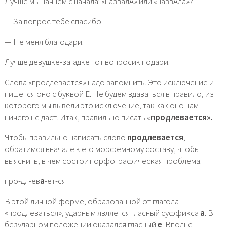
Лучше мы начнем с начала: «назвалА» или «назвАла»?
— За вопрос тебе спасибо.
— Не меня благодари.
Лучше девушке-загадке тот вопросик подари.
Слова «продлевается» надо запомнить. Это исключение и
пишется оно с буквой Е. Не будем вдаваться в правило, из
которого мы вывели это исключение, так как оно нам
ничего не даст. Итак, правильно писать «
продлевается».
Чтобы правильно написать слово
продлевается
,
обратимся вначале к его морфемному составу, чтобы
выяснить, в чем состоит орфографическая проблема:
про-дл-ев
а
-ет-ся
В этой личной форме, образованной от глагола
«продлеваться», ударным является гласный суффикса
а
. В
безударном положении оказался гласный
е
. Вполне