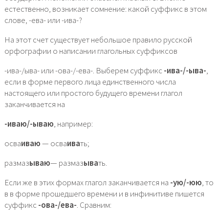
естественно, возникает сомнение: какой суффикс в этом
слове, -ева- или -ива-?
На этот счет существует небольшое правило русской
орфографии о написании глагольных суффиксов
-ива-/ыва- или -ова-/-ева-. Выберем суффикс
-ива-/-ыва-
,
если в форме первого лица единственного числа
настоящего или простого будущего времени глагол
заканчивается на
-иваю/-ываю
, например:
осва
иваю
— осва
ива
ть;
размаз
ываю
— размаз
ыва
ть.
Если же в этих формах глагол заканчивается на
-ую/-юю
, то
в в форме прошедшего времени и в инфинитиве пишется
суффикс
-ова-/ева-
. Сравним: