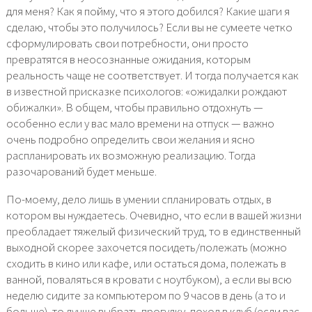
для меня? Как я пойму, что я этого добился? Какие шаги я
сделаю, чтобы это получилось? Если вы не сумеете четко
сформулировать свои потребности, они просто
превратятся в неосознанные ожидания, которым
реальность чаще не соответствует. И тогда получается как
в известной присказке психологов: «ожидалки рождают
обижалки». В общем, чтобы правильно отдохнуть —
особенно если у вас мало времени на отпуск — важно
очень подробно определить свои желания и ясно
распланировать их возможную реализацию. Тогда
разочарований будет меньше.
По-моему, дело лишь в умении спланировать отдых, в
котором вы нуждаетесь. Очевидно, что если в вашей жизни
преобладает тяжелый физический труд, то в единственный
выходной скорее захочется посидеть/полежать (можно
сходить в кино или кафе, или остаться дома, полежать в
ванной, поваляться в кровати с ноутбуком), а если вы всю
неделю сидите за компьютером по 9 часов в день (а то и
больше), то лучше выбрать прогулку, поход в клуб (если вас