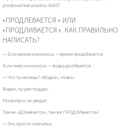
prodlevat-kak-pravilno-61637
«ПРОДЛЕВАЕТСЯ­ » ИЛИ
«ПРОДЛИВАЕТСЯ­ «. КАК ПРАВИЛЬНО
НАПИСАТЬ?
— Если время кончилось — время продлЕвается.
Если пиво кончилось — водка долИвается.
— Что ты мелешь? «Водка», «пиво».
Видно, ты уже поддал,
Раз вопрос не увидал:
Там не «ДОливается», там же ПРОДлИвается»!
— Это просто опечатка.