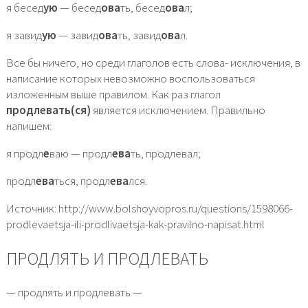
я бесед
ую
— бесед
ова
ть, бесед
ова
л;
я завид
ую
— завид
ова
ть, завид
ова
л.
Все бы ничего, но среди глаголов есть слова- исключения, в
написание которых невозможно воспользоваться
изложенным выше правилом. Как раз глагол
продлевать(ся)
является исключением. Правильно
напишем:
я продл
е
ваю — продл
ева
ть, продлевал;
продл
ева
ться, продл
ева
лся.
Источник: http://www.bolshoyvopros.ru/questions/1598066-
prodlevaetsja-ili-prodlivaetsja-kak-pravilno-napisat.html
ПРОДЛЯТЬ И ПРОДЛЕВАТЬ
— продлять и продлевать —