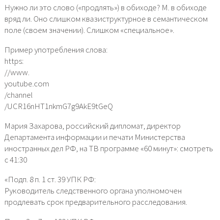
Нужно ли это слово («продлять») в обиходе? М. в обиходе
вряд ли. Оно слишком квазиструктурное в семантическом
поле (своем значении). Слишком «специальное».
Пример употребления слова:
https:
//www.
youtube.com
/channel
/UCR16nHT1nkmG7g9AkE9tGeQ
Мария Захарова, российский дипломат, директор
Департамента информации и печати Министерства
иностранных дел РФ, на ТВ программе «60 минут»: смотреть
с 41:30
«Подп. 8 п. 1 ст. 39 УПК РФ:
Руководитель следственного органа уполномочен
продлевать срок предварительного расследования.