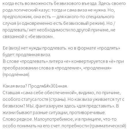
когда есть возможность безвизового въезда. Здесь своего
рода логический казус: тогда и сама виза не нужна. Но,
предположим, она есть — для какого-то специального
случая (и одновременно есть безвизовый режим). Но /
продлевать/ нет необходимости по другой причине, не
связанной с «безвизом».
Ее (визу) нет нужды продлевать. но в формате «продлять»
будет: продлянная виза.
В слове «продлевать» литера «е» конвертируется в «ё» при
преобразовании слова в «продление», «продленная»
(продлённая).
Какая виза? Продля&#x301нная.
Ставшая «сама себе обеспеченной», видимо, по причине,
особого статуса гостя (страны). Но как виза уживается тут с
безвизом? МЫ. фантазируем здесь «для представить». В
жизни бывают разные ситуации, противоречивые.
Слово редкое. Малоупотребимое, и в принципе, что-то
особо понимать на его счет. потребности (грамматической)