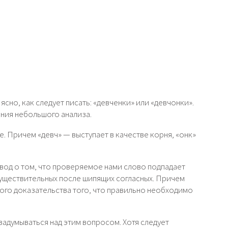
сно, как следует писать: «девченки» или «девчонки».
ния небольшого анализа.
. Причем «девч» — выступает в качестве корня, «онк»
вод о том, что проверяемое нами слово подпадает
существительных после шипящих согласных. Причем
ого доказательства того, что правильно необходимо
задумываться над этим вопросом. Хотя следует