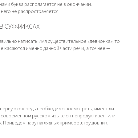
ами буква располагается не в окончании.
него не распространяется.
В СУФФИКСАХ
равильно написать имя существительное «девчонка», то
ые касаются именно данной части речи, а точнее —
 в первую очередь необходимо посмотреть, имеет ли
в современном русском языке он непродуктивен) или
о». Приведем пару наглядных примеров: грушовник,