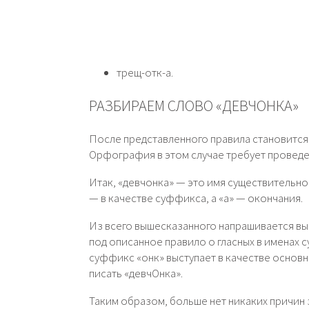
трещ-отк-а.
РАЗБИРАЕМ СЛОВО «ДЕВЧОНКА»
После представленного правила становится я
Орфография в этом случае требует проведе
Итак, «девчонка» — это имя существительное
— в качестве суффикса, а «а» — окончания.
Из всего вышесказанного напрашивается вы
под описанное правило о гласных в именах 
суффикс «онк» выступает в качестве основн
писать «девчОнка».
Таким образом, больше нет никаких причин 