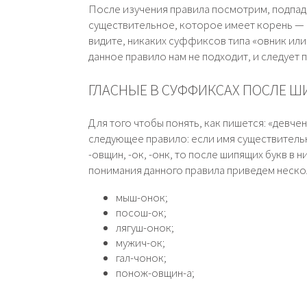
После изучения правила посмотрим, подпада
существительное, которое имеет корень — «
видите, никаких суффиксов типа «овник или 
данное правило нам не подходит, и следует
ГЛАСНЫЕ В СУФФИКСАХ ПОСЛЕ 
Для того чтобы понять, как пишется: «девч
следующее правило: если имя существительн
-овщин, -ок, -онк, то после шипящих букв в 
понимания данного правила приведем неско
мыш-онок;
посош-ок;
лягуш-онок;
мужич-ок;
гал-чонок;
понож-овщин-а;