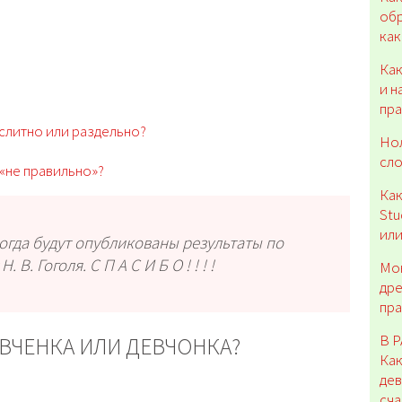
обр
как
Как
и н
пра
 слитно или раздельно?
Нол
сло
«не правильно»?
Как
Stu
или
огда будут опубликованы результаты по
. Гоголя. С П А С И Б О ! ! ! !
Мо
дре
пр
В 
ЕВЧЕНКА ИЛИ ДЕВЧОНКА?
Как
дев
сча