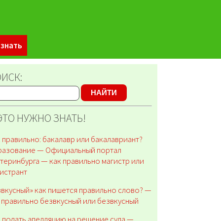
 знать
ИСК:
НАЙТИ
ЭТО НУЖНО ЗНАТЬ!
 правильно: бакалавр или бакалавриант?
разование — Официальный портал
теринбурга — как правильно магистр или
истрант
вкусный» как пишется правильно слово? —
 правильно безвкусный или безвкусный
 подать апелляцию на решение суда —