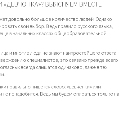
И «ДЕВЧОНКА»? ВЫЯСНЯЕМ ВМЕСТЕ
ожет довольно большое количество людей. Однако
ировать свой выбор. Ведь правило русского языка,
я еще в начальных классах общеобразовательной
ница и многие люди не знают наипростейшего ответа
утверждению специалистов, это связано прежде всего
согласных всегда слышатся одинаково, даже в тех
ии.
аки правильно пишется слово: «девченки» или
ам не понадобится. Ведь мы будем опираться только на