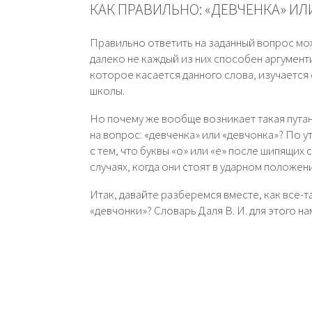
КАК ПРАВИЛЬНО: «ДЕВЧЕНКА» ИЛ
Правильно ответить на заданный вопрос м
далеко не каждый из них способен аргумент
которое касается данного слова, изучаетс
школы.
Но почему же вообще возникает такая пута
на вопрос: «девченка» или «девчонка»? По 
с тем, что буквы «о» или «е» после шипящих 
случаях, когда они стоят в ударном положен
Итак, давайте разберемся вместе, как все-т
«девчонки»? Словарь Даля В. И. для этого н