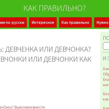
КАК ПРАВИЛЬНО?
им по-русски
Интересное
Как правильно
Нужно
ПО
: ДЕВЧЕНКА ИЛИ ДЕВЧОНКА?
ЕВЧОНКИ ИЛИ ДЕВЧОНКИ КАК
И 
Как
Об
Ека
маг
Без
как
евчОнка? Выясняем вместе
Как