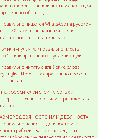
азец жалобы — аппеляция или апелляция
 правильно образец
 правильно пишется WhatsApp на русском
а английском, транскрипция — как
вильно писать ватсап или ватсап
ь» или «нуль»: как правильно писать
во? — как правильно с нуля или с нуля
 правильно читать английские слова |
dy English Now — как правильно прочел
 прочитал
нтаж оросителей спринклерных и
нчерных — сплинкеры или спринклеры как
авильно
РАЗМЕРЕ ДЕВЯНОСТО ИЛИ ДЕВЯНОСТА:
 правильно написать девяносто или
яноста рублей | Здоровые рецепты
стливой жизни — девяноста или девяносто