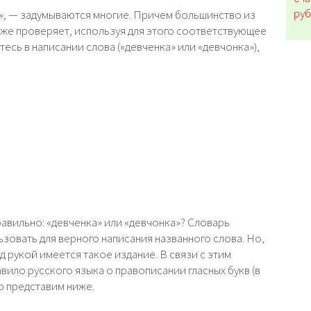
руб
ки», — задумываются многие. Причем большинство из
е же проверяет, используя для этого соответствующее
тесь в написании слова («девченка» или «девчонка»),
равильно: «девченка» или «девчонка»? Словарь
овать для верного написания названного слова. Но,
од рукой имеется такое издание. В связи с этим
ило русского языка о правописании гласных букв (в
го представим ниже.