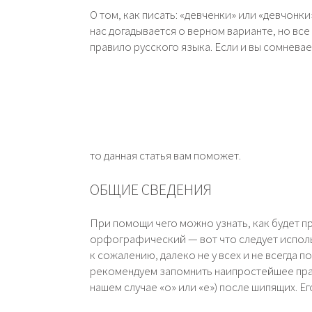
О том, как писать: «девченки» или «девчон
нас догадывается о верном варианте, но вс
правило русского языка. Если и вы сомневае
то данная статья вам поможет.
ОБЩИЕ СВЕДЕНИЯ
При помощи чего можно узнать, как будет п
орфографический — вот что следует использ
к сожалению, далеко не у всех и не всегда п
рекомендуем запомнить наипростейшее прав
нашем случае «о» или «е») после шипящих. Е