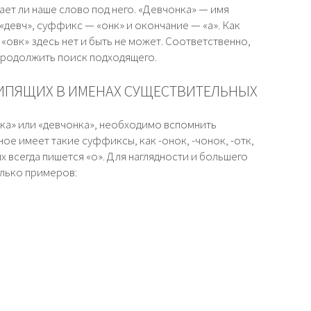
ет ли наше слово под него. «Девчонка» — имя
девч», суффикс — «онк» и окончание — «а». Как
«овк» здесь нет и быть не может. Соответственно,
 продолжить поиск подходящего.
ШИПЯЩИХ В ИМЕНАХ СУЩЕСТВИТЕЛЬНЫХ
енка» или «девчонка», необходимо вспомнить
ое имеет такие суффиксы, как -онок, -чонок, -отк,
них всегда пишется «о». Для наглядности и большего
лько примеров: