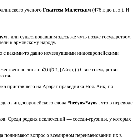
 эллинского ученого
Гекатеем Милетским
(476 г. до н. э.). И
нум
, или существовавшим здесь же чуть позже государством
мели к армянскому народу.
но с какими-то давно исчезнувшими индоевропейскими
жественное число: Հայեր, [Айэр]) ) Свое государство
оссия.
ука приставшего на Арарат праведника Ноя. Айк, по
редь от индоевропейского слова
*hééyos/*áyos
, что в переводе
ков. Среди редких исключений — соседи-грузины, у которых
 да поднимают вопрос о всемирном переименовании их в