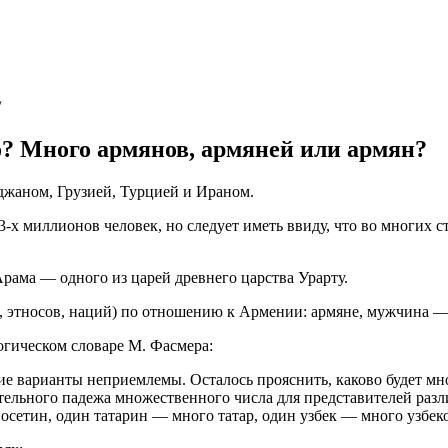
/
? Много армянов, армяней или армян?
джаном, Грузией, Турцией и Ираном.
3-х миллионов человек, но следует иметь ввиду, что во многих
рама — одного из царей древнего царства Урарту.
, этносов, наций) по отношению к Армении: армяне, мужчина 
огическом словаре М. Фасмера:
е варианты неприемлемы. Осталось прояснить, каково будет мн
тельного падежа множественного числа для представителей разл
етин, один татарин — много татар, один узбек — много узбеков