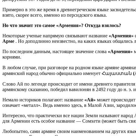
Примерно в это же время в древнегреческом языке засвидетель
взято, скорее всего, именно из персидского языка.
Но что значит это самое «Армения»? Откуда взялось?
Некоторые ученые напрямую связывают название
«Армения»
с
Арме
. Но доподлинно неизвестно, на каких языках общались л
По последним данным, настоящее значение слова
«Армения»
м
корнями.
В любом случае, при разговоре на родном языке армяне армяна
армянский народ обычно официально именует Հայաստան
(
Слово Ай по легенде происходит от имени древнего правителя
армянскому сказанию, победил вавилонян в 2492 году до н. э. 
Немало историков полагают: название
«Ай»
может происходит о
означает «металл». Ведь именно здесь, в Малой Азии, зародило
Интересно, что практически все нации Земли называют народ
для Армении есть особое название — Сомхети (может быть свя
Любопытно, сами армяне своим наименованием на других языка