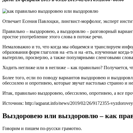
Отвечает Есения Павлоцки, лингвист-морфолог, эксперт инсти
Правильно – выздоровею, а выздоровлю – разговорный вариант
простое употребление этого слова в потоке речи.
Немаловажно и то, что когда мы общаемся и транслируем инфо
образования форм глаголов на -еть и на -ить, изученные когда
вытерплю, просверлю, а также популярными сленговыми словам
Ходить неглиже или в неглиже – как правильно? Получается, чт
Более того, если по поводу вариантов выздоровею и выздоровл
обессилею и опротивею, которые звучат настолько странно и 
Итак, правильно выздоровею, обессилею, опротивею, а все про
Источник: http://aqparat.info/news/2019/02/26/9172355-vyzdorovey
Выздоровею или выздоровлю – как пра
Говорим и пишем по-русски грамотно.