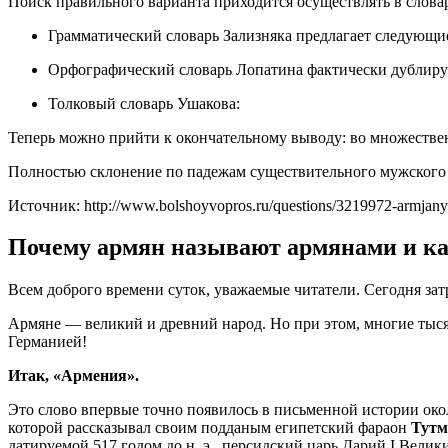
Поиск правильного варианта приходится осуществлять в слова
Грамматический словарь Зализняка предлагает следующи
Орфографический словарь Лопатина фактически дублиру
Толковый словарь Ушакова:
Теперь можно прийти к окончательному выводу: во множестве
Полностью склонение по падежам существительного мужского 
Источник: http://www.bolshoyvopros.ru/questions/3219972-armjany-i
Почему армян называют армянами и ка
Всем доброго времени суток, уважаемые читатели. Сегодня зат
Армяне — великий и древний народ. Но при этом, многие тыся
Германией!
Итак, «Армения».
Это слово впервые точно появилось в письменной истории око
которой рассказывал своим подданым египетский фараон
Тутмо
датируемой 517 годом до н. э., персидский царь Дарий I Вели