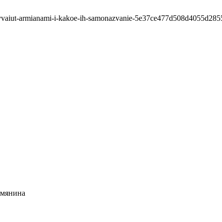
zyvaiut-armianami-i-kakoe-ih-samonazvanie-5e37ce477d508d4055d285
рмянина