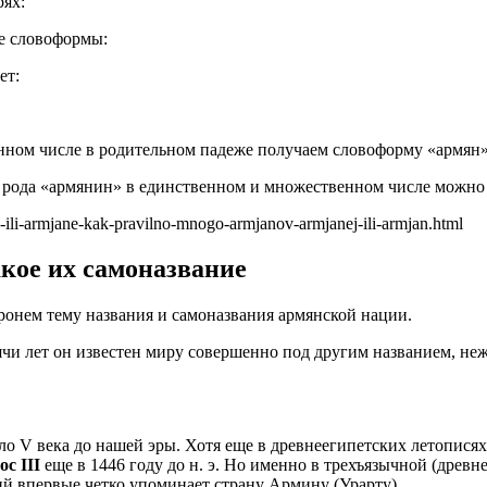
рях:
е словоформы:
ет:
нном числе в родительном падеже получаем словоформу «армян
рода «армянин» в единственном и множественном числе можно 
li-armjane-kak-pravilno-mnogo-armjanov-armjanej-ili-armjan.html
кое их самоназвание
ронем тему названия и самоназвания армянской нации.
чи лет он известен миру совершенно под другим названием, неж
ло V века до нашей эры. Хотя еще в древнеегипетских летопися
с III
еще в 1446 году до н. э. Но именно в трехъязычной (древ
кий впервые четко упоминает страну Армину (Урарту).