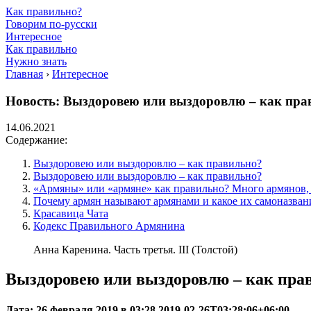
Как правильно?
Говорим по-русски
Интересное
Как правильно
Нужно знать
Главная
›
Интересное
Новость: Выздоровею или выздоровлю – как пра
14.06.2021
Содержание:
Выздоровею или выздоровлю – как правильно?
Выздоровею или выздоровлю – как правильно?
«Армяны» или «армяне» как правильно? Много армянов,
Почему армян называют армянами и какое их самоназван
Красавица Чата
Кодекс Правильного Армянина
Анна Каренина. Часть третья. III (Толстой)
Выздоровею или выздоровлю – как пра
Дата: 26 февраля 2019 в 03:28 2019-02-26T03:28:06+06:00