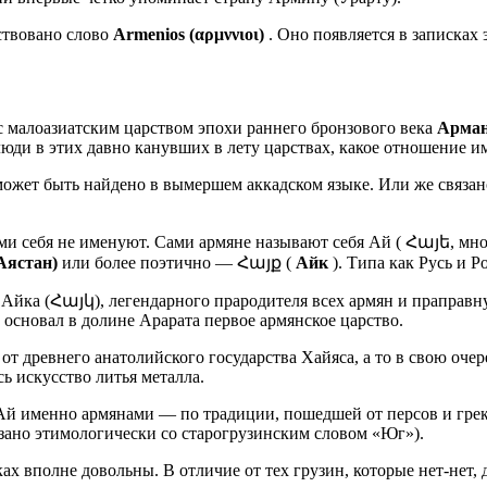
ствовано слово
Armenios (αρμννιοι)
. Оно появляется в записках
 малоазиатским царством эпохи раннего бронзового века
Арма
юди в этих давно канувших в лету царствах, какое отношение и
ожет быть найдено в вымершем аккадском языке. Или же связа
ми себя не именуют. Сами армяне называют себя Ай ( Հայե, мно
Аястан)
или более поэтично — Հայք (
Айк
). Типа как Русь и Р
 Айка (Հայկ), легендарного прародителя всех армян и праправн
и основал в долине Арарата первое армянское царство.
т древнего анатолийского государства Хайяса, а то в свою оче
сь искусство литья металла.
 Ай именно армянами — по традиции, пошедшей от персов и гре
зано этимологически со старогрузинским словом «Юг»).
х вполне довольны. В отличие от тех грузин, которые нет-нет,