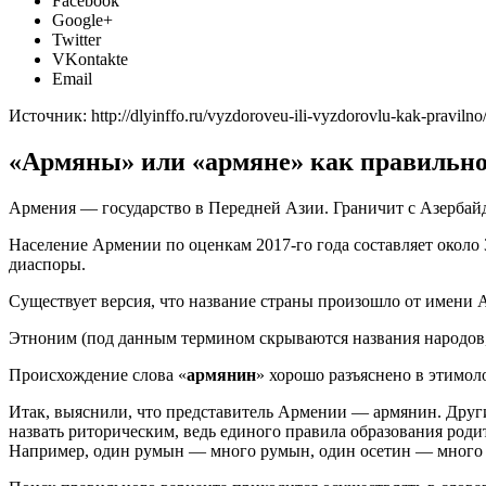
Facebook
Google+
Twitter
VKontakte
Email
Источник: http://dlyinffo.ru/vyzdoroveu-ili-vyzdorovlu-kak-pravilno
«Армяны» или «армяне» как правильно
Армения — государство в Передней Азии. Граничит с Азербай
Население Армении по оценкам 2017-го года составляет около 
диаспоры.
Существует версия, что название страны произошло от имени А
Этноним (под данным термином скрываются названия народов
Происхождение слова «
армянин
» хорошо разъяснено в этимол
Итак, выяснили, что представитель Армении — армянин. Други
назвать риторическим, ведь единого правила образования роди
Например, один румын — много румын, один осетин — много ос