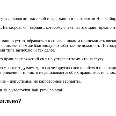
тута филологии, массовой информации и психологии Новосибирс
. Выздоровлю – вариант, которому очень часто отдают предпочт
рмацию устно, обращаться к справочникам и припоминать школь
-то в школе и там же благополучно забытые, не помогают. Поэто
и типа загноблю, и так далее.
о правила спряжений сильно уступают тому, что на слуху.
ю мы еще задумаемся, то насчет других слов ошибемся гарантир
непривычно, что никто не догадывается об их правильности, сп
чие – допустимые, но разговорные варианты.
u_ili_vyzdorovlyu_kak_pravilno.html
вильно?