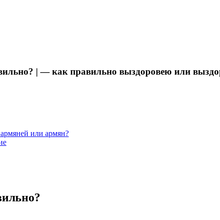
вильно? | — как правильно выздоровею или вызд
 армяней или армян?
ие
вильно?