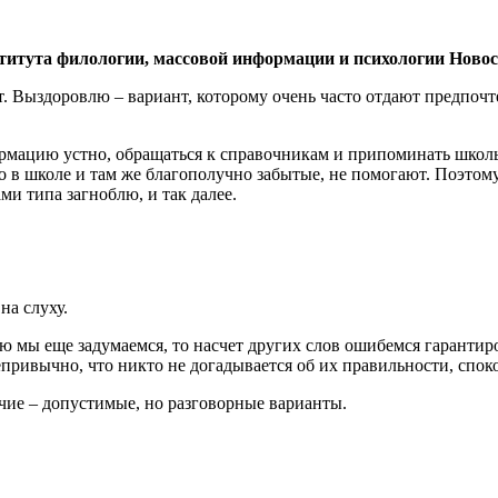
титута филологии, массовой информации и психологии Новоси
. Выздоровлю – вариант, которому очень часто отдают предпочт
рмацию устно, обращаться к справочникам и припоминать школь
-то в школе и там же благополучно забытые, не помогают. Поэто
и типа загноблю, и так далее.
на слуху.
ю мы еще задумаемся, то насчет других слов ошибемся гарантир
непривычно, что никто не догадывается об их правильности, сп
чие – допустимые, но разговорные варианты.