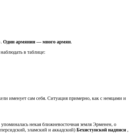
».
Один армянин — много армян
.
наблюдать в таблице:
ели именует сам себя. Ситуация примерно, как с немцами и
х упоминалась некая ближневосточная земля Эрменен, о
неперсидский, эламский и аккадский)
Бехистунской надписи
,