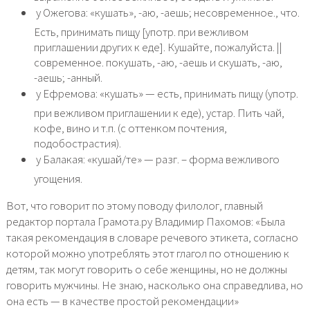
 у Ожегова: «кушать», -аю, -аешь; несовременное., что.
Есть, принимать пищу [употр. при вежливом
приглашении других к еде]. Кушайте, пожалуйста. ||
современное. покушать, -аю, -аешь и скушать, -аю,
-аешь; -анный.
 у Ефремова: «кушать» — есть, принимать пищу (употр.
при вежливом приглашении к еде), устар. Пить чай,
кофе, вино и т.п. (с оттенком почтения,
подобострастия).
 у Балакая: «кушай/те» — разг. – форма вежливого
угощения.
Вот, что говорит по этому поводу филолог, главный
редактор портала Грамота.ру Владимир Пахомов: «Была
такая рекомендация в словаре речевого этикета, согласно
которой можно употреблять этот глагол по отношению к
детям, так могут говорить о себе женщины, но не должны
говорить мужчины. Не знаю, насколько она справедлива, но
она есть — в качестве простой рекомендации»