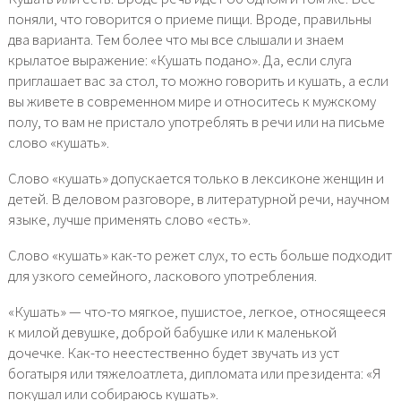
поняли, что говорится о приеме пищи. Вроде, правильны
два варианта. Тем более что мы все слышали и знаем
крылатое выражение: «Кушать подано». Да, если слуга
приглашает вас за стол, то можно говорить и кушать, а если
вы живете в современном мире и относитесь к мужскому
полу, то вам не пристало употреблять в речи или на письме
слово «кушать».
Слово «кушать» допускается только в лексиконе женщин и
детей. В деловом разговоре, в литературной речи, научном
языке, лучше применять слово «есть».
Слово «кушать» как-то режет слух, то есть больше подходит
для узкого семейного, ласкового употребления.
«Кушать» — что-то мягкое, пушистое, легкое, относящееся
к милой девушке, доброй бабушке или к маленькой
дочечке. Как-то неестественно будет звучать из уст
богатыря или тяжелоатлета, дипломата или президента: «Я
покушал или собираюсь кушать».