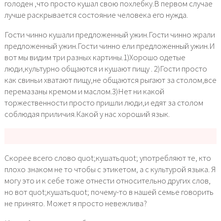
голоден ,что просто кушал свою похлебку.В первом случае
лучше раскрывается состояние человека его нужда.
Гости чинно кушали предложенный ужин.Гости чинно жрали
предложенный ужин.Гости чинно ели предложенный ужин.И
вот мы видим три разных картины.1)Хорошо одетые
люди,культурно общаются и кушают пищу . 2)Гости просто
как свиньи хватают пищу,не общаются рыгают за столом,все
перемазаны кремом и маслом.3)Нет ни какой
торжественности просто пришли люди,и едят за столом
соблюдая приличия.Какой у нас хороший язык.
Скорее всего слово quot;кушатьquot; употребляют те, кто
плохо знаком не то чтобы с этикетом, а с культурой языка. Я
могу это и к себе тоже отнести относительно других слов,
но вот quot;кушатьquot; почему-то в нашей семье говорить
не принято. Может я просто невежлива?