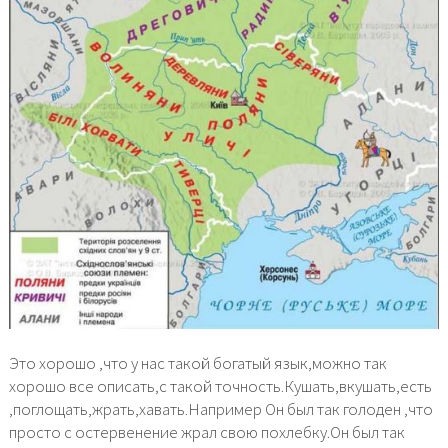
Это хорошо ,что у нас такой богатый язык,можно так
хорошо все описать,с такой точность.Кушать,вкушать,есть
,поглощать,жрать,хавать.Например Он был так голоден ,что
просто с остервенение жрал свою похлебку.Он был так