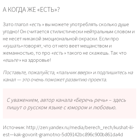
А КОГДА ЖЕ «ЕСТЬ»?
Зато глагол
«есть
» вы можете употреблять сколько душе
угодно! Он считается стилистически нейтральным словом и
не несет никакой эмоциональной окраски. Если про
«кушать»
говорят, что от него веет мещанством и
жеманностью, то про
«есть
» такого не скажешь. Так что
«ешьте
» на здоровье!
Поставьте, пожалуйста, «пальчик вверх» и подпишитесь на
канал — это очень поможет развитию проекта.
С уважением, автор канала
«Беречь речь»
–
здесь
пишут о русском языке с юмором и любовью.
Источник: http://zen.yandex.ru/media/berech_rech/kushat-ili-
est—kak-govorit-gramotno-5d09142bc896c900b861da4d