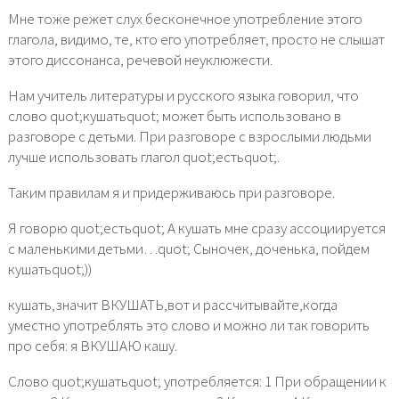
Мне тоже режет слух бесконечное употребление этого
глагола, видимо, те, кто его употребляет, просто не слышат
этого диссонанса, речевой неуклюжести.
Нам учитель литературы и русского языка говорил, что
слово quot;кушатьquot; может быть использовано в
разговоре с детьми. При разговоре с взрослыми людьми
лучше использовать глагол quot;естьquot;.
Таким правилам я и придерживаюсь при разговоре.
Я говорю quot;естьquot; А кушать мне сразу ассоциируется
с маленькими детьми…quot; Сыночек, доченька, пойдем
кушатьquot;))
кушать,значит ВКУШАТЬ,вот и рассчитывайте,когда
уместно употреблять это слово и можно ли так говорить
про себя: я ВКУШАЮ кашу.
Слово quot;кушатьquot; употребляется: 1 При обращении к