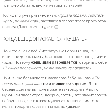
то кто-то обязательно начнет звать лекаря)))
То ли дело уже привычное нам:
«Кушать подано, садитесь
жрать, пожалуйста!»
, засевшее в голове после просмотра
фильма «Джентльмены удачи»)))
КОГДА ЕЩЕ ДОПУСКАЕТСЯ «КУШАТЬ»
Но и это еще не всё. Литературные нормы языка, как
истинные джентльмены, благосклонно относятся к дамам и
чадам. Поэтому
женщинам разрешается
говорить о себе:
«Я кушаю после шести, но вы ничего не докажете».
Ну и как же без мягкого и ласкового бабушкиного: «
Ты
очень мало кушаешь!
»
по отношению к детям
. Да, в
беседе с детьми вы тоже можете так говорить. А вот к
мужчинам глагол строг, наверно, потому, что звучит совсем
небрутально, как и к паре мужчина+женщина – им тоже
нельзя говорить фразы типа «мы покушали».