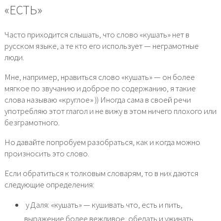
«ЕСТЬ»
Часто приходится слышать, что слово «кушать» нет в
русском языке, а те кто его использует — неграмотные
люди.
Мне, например, нравиться слово «кушать» — он более
мягкое по звучанию и доброе по содержанию, я такие
слова называю «круглое» )) Иногда сама в своей речи
употребляю этот глагол и не вижу в этом ничего плохого или
безграмотного.
Но давайте попробуем разобраться, как и когда можно
произносить это слово.
Если обратиться к толковым словарям, то в них даются
следующие определения:
 у Даля: «кушать» — кушивать что, есть и пить,
выражение более вежливое, обедать и ужинать.