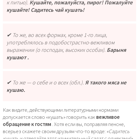
к питью).
Кушайте, пожалуйста, пирог! Пожалуйте
кушайте! Садитесь чай кушать!
✔ То же, во всех формах, кроме 1-го лица,
употреблялось в подобострастно-вежливом
выражении (о господах, высоких особах).
Барыня
кушают
.
✔ То же — о себе и о всех (обл.).
Я такого мяса не
кушаю.
Как видите, действующими литературными нормами
допускается слово «кушать» говорить как
вежливое
обращение к гостям
. Хотя если вы, поправляя пенсне,
всерьез скажете своим друзьям что-то вроде:
«Садитесь
кушать и отведайте этот изумительный салат с оливками!»
,