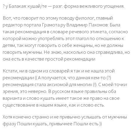
? у Балакая: кушай/те — разг. форма вежливого угощения.
Вот, что говорит по этому поводу филолог, главный
редактор портала Грамота.ру Владимир Пахомов: Была
такая рекомендация в словаре речевого этикета, согласно
которой можно употреблять этот глагол по отношению к
детям, так могут говорить о себе женщины, но не должны
говорить мужчины. Не знаю, насколько она справедлива, но
она есть в качестве простой рекомендации
Кстати, ни в одном из словарей я так и не нашла этой
рекомендации (( А получается, что данная кем-то (?)
рекомендация стала аксиомой для многих (!). С моей точки
зрения, это неверно. В русском языке правильны оба
варианта и слово кушать имеет такое же право на свое
существование в нашем языке, как и слово есть.
Хотя конечно странно и не привычно услышать от мужчины
фразу Пошли кушать, привычнее Пошли есть ))