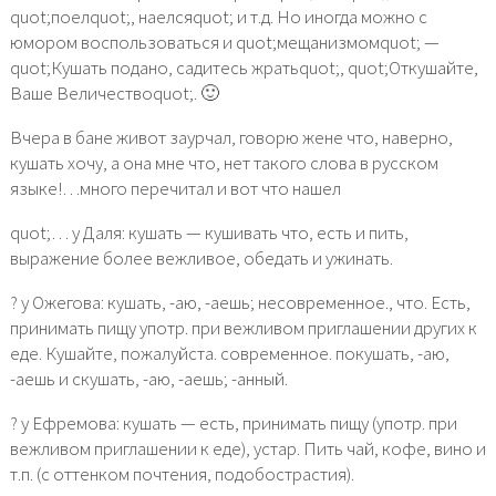
quot;поелquot;, наелсяquot; и т.д. Но иногда можно с
юмором воспользоваться и quot;мещанизмомquot; —
quot;Кушать подано, садитесь жратьquot;, quot;Откушайте,
Ваше Величествоquot;. 🙂
Вчера в бане живот заурчал, говорю жене что, наверно,
кушать хочу, а она мне что, нет такого слова в русском
языке!…много перечитал и вот что нашел
quot;… у Даля: кушать — кушивать что, есть и пить,
выражение более вежливое, обедать и ужинать.
? у Ожегова: кушать, -аю, -аешь; несовременное., что. Есть,
принимать пищу употр. при вежливом приглашении других к
еде. Кушайте, пожалуйста. современное. покушать, -аю,
-аешь и скушать, -аю, -аешь; -анный.
? у Ефремова: кушать — есть, принимать пищу (употр. при
вежливом приглашении к еде), устар. Пить чай, кофе, вино и
т.п. (с оттенком почтения, подобострастия).