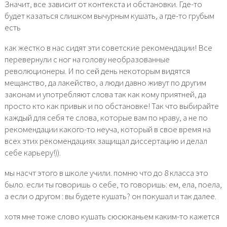
Значит, все зависит от контекста и обстановки. Где-то
будет казаться слишком вычурным кушать, а где-то грубым
есть
как жестко в нас сидят эти советские рекомендации! Все
перевернули с ног на голову необразованные
революционеры. И по сей день некоторым видятся
мещанство, да лакейство, а люди давно живут по другим
законам и употребляют слова так как кому приятней, да
просто кто как привык и по обстановке! Так что выбирайте
каждый для себя те слова, которые вам по нраву, а не по
рекомендации какого-то неуча, который в свое время на
всех этих рекомендациях защищал диссертацию и делал
себе карьеру!)).
мы насчт этого в школе учили. помню что до 8 класса это
было. если ты говоришь о себе, то говоришь: ем, ела, поела,
а если о другом : вы будете кушать? он покушал и так далее.
хотя мне тоже слово кушать сюсюканьем каким-то кажется