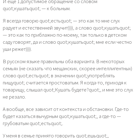
И еще 1 допустимое обращение со словом
quot;кушатьquot; — к больным.
Я всегда говорю quot;естьquot; — это как то мне слух
радует и естественней звучит)))), а слово quot;кушатьquot;
— это как то приблажно по-моему, так только в детском
саду говорят, да и слово quot;кушатьquot; мне если честно
уши режет)))).
В русском языке правильны оба варианта. В некоторых
семьях (не сказать что мещанских, скорее интеллигентных)
слово quot;естьquot; в значении quot;употреблять
пищуquot; считается простоватым. Я когда-то, приходя к
товарищу, слышал quot;Кушать будете?quot;, и мне это слух
не резало.
А вообще, все зависит от контекста и обстановки. Где-то
будет казаться вычурным quot;кушатьquot;, а где-то —
грубоватым quot;естьquot;.
У меня в семье принято говорить quot;ешьquot;,