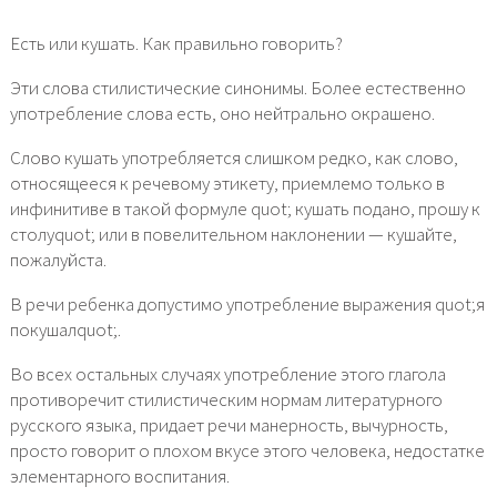
Есть или кушать. Как правильно говорить?
Эти слова стилистические синонимы. Более естественно
употребление слова есть, оно нейтрально окрашено.
Слово кушать употребляется слишком редко, как слово,
относящееся к речевому этикету, приемлемо только в
инфинитиве в такой формуле quot; кушать подано, прошу к
столуquot; или в повелительном наклонении — кушайте,
пожалуйста.
В речи ребенка допустимо употребление выражения quot;я
покушалquot;.
Во всех остальных случаях употребление этого глагола
противоречит стилистическим нормам литературного
русского языка, придает речи манерность, вычурность,
просто говорит о плохом вкусе этого человека, недостатке
элементарного воспитания.