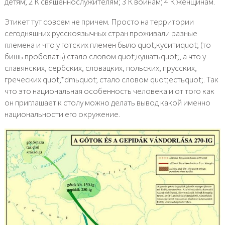
детям; 2 К священнослужителям; 3 К воинам; 4 К женщинам.
Этикет тут совсем не причем. Просто на территории
сегодняшних русскоязычных стран проживали разные
племена и что у готских племен было quot;куситиquot; (то
бишь пробовать) стало словом quot;кушатьquot;, а что у
славянских, сербских, словацких, польских, прусских,
греческих quot;*dmьquot; стало словом quot;естьquot;. Так
что это национальная особенность человека и от того как
он приглашает к столу можно делать вывод какой именно
национальности его окружение.