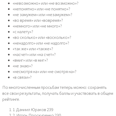
«невозможно» или «не возможно»?
«непонятно» или «не понятно»?
«не замужем» или «незамужем»?
«во время» или «вовремя»?
«немного» или «не много»?
«с налету»?
«во сколько» или «восколько»?
«ненадолго» или «не надолго»?
«так же» или «также»?
«насчет» или «на счет»?
«вмиг» или «в миг»?
«не знаю»?
«несмотря на» или «не смотря на»?
«в связи»?
По многочисленным просьбам теперь можно: сохранять
все свои результаты, получать баллы и участвовать в общем
рейтинге.
1. Даниил Юраков 239
2. Игорь Проскуренко 230