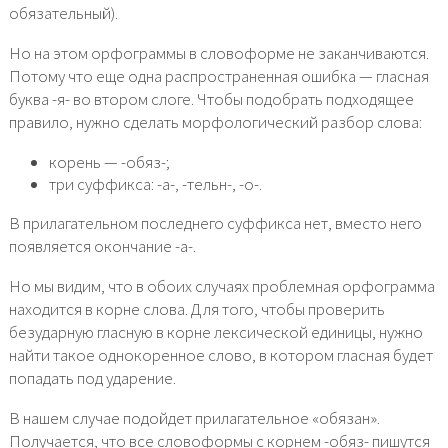
обязательный).
Но на этом орфограммы в словоформе не заканчиваются.
Потому что еще одна распространенная ошибка — гласная
буква -я- во втором слоге. Чтобы подобрать подходящее
правило, нужно сделать морфологический разбор слова:
корень — -обяз-;
три суффикса: -а-, -тельн-, -о-.
В прилагательном последнего суффикса нет, вместо него
появляется окончание -а-.
Но мы видим, что в обоих случаях проблемная орфограмма
находится в корне слова. Для того, чтобы проверить
безударную гласную в корне лексической единицы, нужно
найти такое однокоренное слово, в котором гласная будет
попадать под ударение.
В нашем случае подойдет прилагательное «обязан».
Получается, что все словоформы с корнем -обяз- пишутся