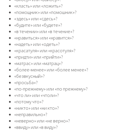
«класть» или «ложить»?
«помощник» или «помошник»?
«здесь» или «сдесь»?
«будите» или «будете»?
«в течении» или «в течение»?
«нравиться» или «нравится»?
«надеть» или «одеть»?
«красатуля» или «красотуля»?
«придти» или «прийти»?
«матрас» или «матрац»?
«более-менее» или «более менее»?
«безвкусный»?
«просьба»?
«по-прежнему» или «по прежнему»?
«что ли» или «чтоли»?
«потому что»?
«никто» или «ни кто»?
«неправильно»?
«неверно» или «не верно»?
«ввиду» или «в виду»?