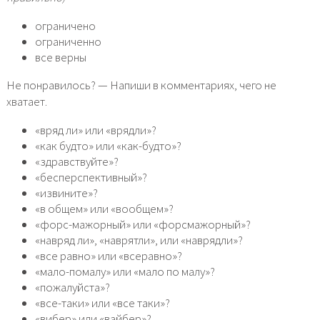
ограничено
ограниченно
все верны
Не понравилось? — Напиши в комментариях, чего не
хватает.
«вряд ли» или «врядли»?
«как будто» или «как-будто»?
«здравствуйте»?
«бесперспективный»?
«извините»?
«в общем» или «вообщем»?
«форс-мажорный» или «форсмажорный»?
«навряд ли», «наврятли», или «наврядли»?
«все равно» или «всеравно»?
«мало-помалу» или «мало по малу»?
«пожалуйста»?
«все-таки» или «все таки»?
«вибер» или «вайбер»?