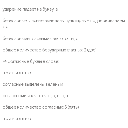
ударение падает на букву: а
безударные гласные выделены пунктирным подчеркиванием
« »
безударными гласными являются: и, о
общее количество безударных гласных: 2 (две)
⇒ Согласные буквы в слове:
п р а в и л ь н о
согласные выделены зеленым
согласными являются: п, р, в, л, н
общее количество согласных: 5 (пять)
п р а в и л ь н о