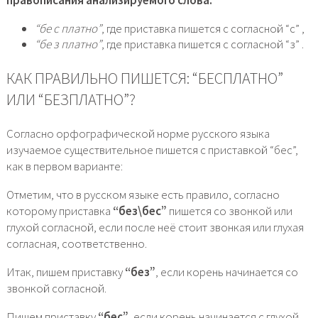
“бе с платно”
, где приставка пишется с согласной “с” ,
“бе з платно”
, где приставка пишется с согласной “з” .
КАК ПРАВИЛЬНО ПИШЕТСЯ: “БЕСПЛАТНО”
ИЛИ “БЕЗПЛАТНО”?
Согласно орфографической норме русского языка
изучаемое существительное пишется с приставкой “бес”,
как в первом варианте:
Отметим, что в русском языке есть правило, согласно
которому приставка
“без\бес”
пишется со звонкой или
глухой согласной, если после неё стоит звонкая или глухая
согласная, соответственно.
Итак, пишем приставку
“без”
, если корень начинается со
звонкой согласной.
Пишем приставку
“бес”
, если корень начинается с глухой