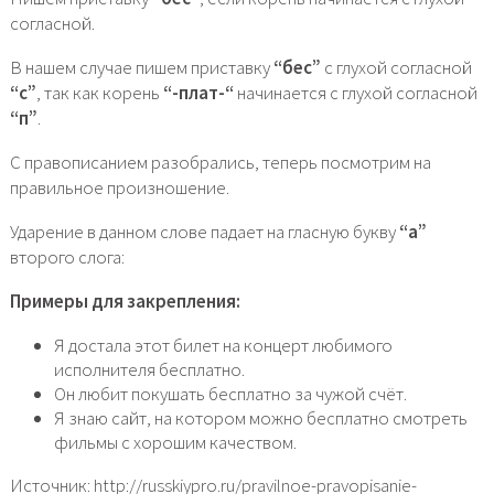
согласной.
В нашем случае пишем приставку
“бес”
с глухой согласной
“с”
, так как корень
“-плат-“
начинается с глухой согласной
“п”
.
С правописанием разобрались, теперь посмотрим на
правильное произношение.
Ударение в данном слове падает на гласную букву
“а”
второго слога:
Примеры для закрепления:
Я достала этот билет на концерт любимого
исполнителя бесплатно.
Он любит покушать бесплатно за чужой счёт.
Я знаю сайт, на котором можно бесплатно смотреть
фильмы с хорошим качеством.
Источник: http://russkiypro.ru/pravilnoe-pravopisanie-