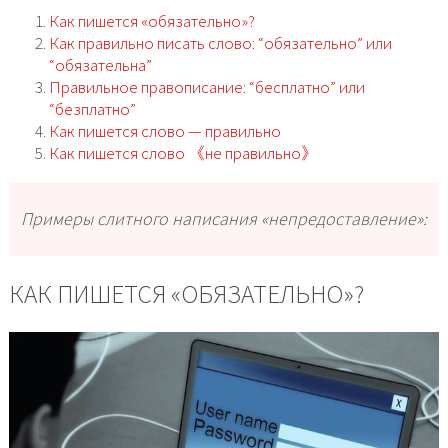
Как пишется «обязательно»?
Как правильно писать слово: “обязательно” или
“обязательна”
Правильное правописание: “бесплатно” или
“безплатно”
Как пишется слово — правильно
Как пишется слово 《не правильно》
Примеры слитного написания «непредоставление»:
КАК ПИШЕТСЯ «ОБЯЗАТЕЛЬНО»?