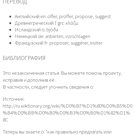
ПЕРЕВОД
Английский en: offer, proffer, propose, suggest
Древнегреческий † grc: κλάζω
Исландский is: bjóða
Немецкий de: anbieten, vorschlagen
Французский fr: proposer, suggérer, inviter
БИБЛИОГРАФИЯ
Это незаконченная статья. Вы можете помочь проекту,
исправив и дополнив её .
В частности, следует уточнить сведения о:
Источник:
http://ru.wiktionary.org/wiki/%D0%BF%D1%80%D0%B5%D0
%B4%D0%BB%D0%B0%D0%B3%D0%B0%D1%82%D1%
8C
Теперь вы знаете о: "как правильно предлагать или