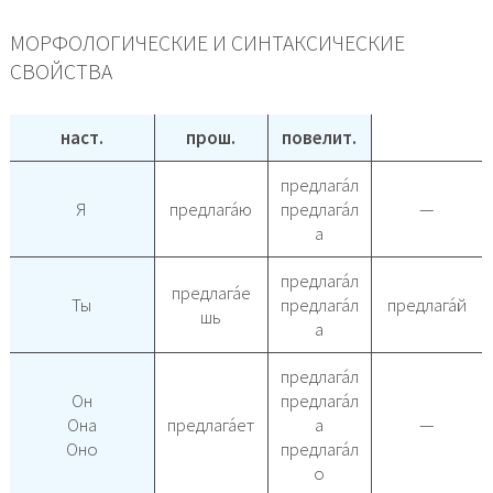
МОРФОЛОГИЧЕСКИЕ И СИНТАКСИЧЕСКИЕ
СВОЙСТВА
наст.
прош.
повелит.
предлага́л
Я
предлага́ю
предлага́л
—
а
предлага́л
предлага́е
Ты
предлага́л
предлага́й
шь
а
предлага́л
Он
предлага́л
Она
предлага́ет
а
—
Оно
предлага́л
о