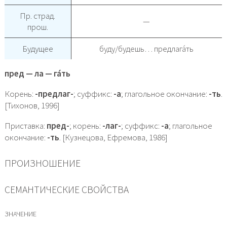
Пр. страд.
—
прош.
Будущее
буду/будешь… предлага́ть
пред — ла — га́ть
Корень:
-предлаг-
; суффикс:
-а
; глагольное окончание:
-ть
.
[Тихонов, 1996]
Приставка:
пред-
; корень:
-лаг-
; суффикс:
-а
; глагольное
окончание:
-ть
. [Кузнецова, Ефремова, 1986]
ПРОИЗНОШЕНИЕ
СЕМАНТИЧЕСКИЕ СВОЙСТВА
ЗНАЧЕНИЕ