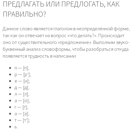
ПРЕДЛАГАТЬ ИЛИ ПРЕДЛОГАТЬ, КАК
ПРАВИЛЬНО?
Данное слово является глаголом в неопределённой форме,
так как он отвечает на вопрос «что делать?». Происходит
оно от существительного «предложение». Выполним звуко-
буквенный анализ словоформы, чтобы разобраться откуда
появляется трудность в написании:
п — [п];
р — [р’];
е — [и];
д — [д];
л — [л];
а — [о];
г — [г];
а — [а];
т — [т’];
ь.