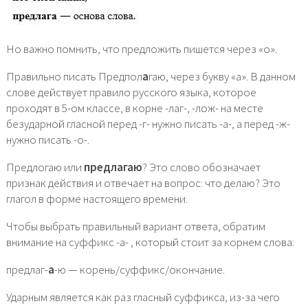
Но важно помнить, что предложить пишется через «о».
Правильно писать Предпол
а
гаю, через букву «а». В данном
слове действует правило русского языка, которое
проходят в 5-ом классе, в корне -лаг-, -лож- на месте
безударной гласной перед -г- нужно писать -а-, а перед -ж-
нужно писать -о-.
Предлогаю или
предлагаю
? Это слово обозначает
признак действия и отвечает на вопрос: что делаю? Это
глагол в форме настоящего времени.
Чтобы выбрать правильный вариант ответа, обратим
внимание на суффикс -а- , который стоит за корнем слова:
предлаг-
а
-ю — корень/суффикс/окончание.
Ударным является как раз гласный суффикса, из-за чего