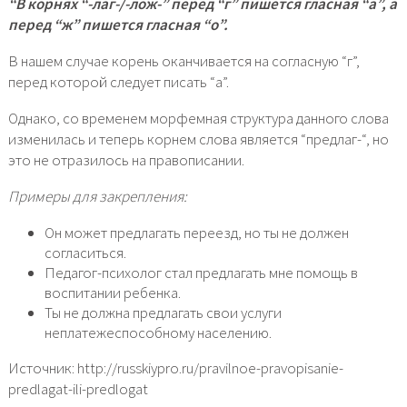
“В корнях “-лаг-/-лож-” перед “г” пишется гласная “а”, а
перед “ж” пишется гласная “о”.
В нашем случае корень оканчивается на согласную “г”,
перед которой следует писать “а”.
Однако, со временем морфемная структура данного слова
изменилась и теперь корнем слова является “предлаг-“, но
это не отразилось на правописании.
Примеры для закрепления:
Он может предлагать переезд, но ты не должен
согласиться.
Педагог-психолог стал предлагать мне помощь в
воспитании ребенка.
Ты не должна предлагать свои услуги
неплатежеспособному населению.
Источник: http://russkiypro.ru/pravilnoe-pravopisanie-
predlagat-ili-predlogat