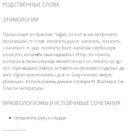
РОДСТВЕННЫЕ СЛОВА
ЭТИМОЛОГИЯ
Происходит от праслав. *lagati, от кот. в числе прочего
произошли: ст.-слав.
вълагати
, русск.
налагать
,
полагать
,
слагать
и т. п.; укр.
полага́ти
, болг.
нала́гам
, сербохорв.
изла́гати
,
ѝзлāже̑м
«выкладывать». Итер. от
ложи́ть
,
которое в свою очередь является кауз. от
лежать
; ср. др.-
исл.
lógа
«выдать (тайну); оставить на произвол судьбы», др.-
англ.
lógian
«располагать», д.-в.-н.
luog
«логово зверя,
убежище». Использованы данные словаря М. Фасмера. См.
Список литературы.
ФРАЗЕОЛОГИЗМЫ И УСТОЙЧИВЫЕ СОЧЕТАНИЯ
предлагать руку и сердце