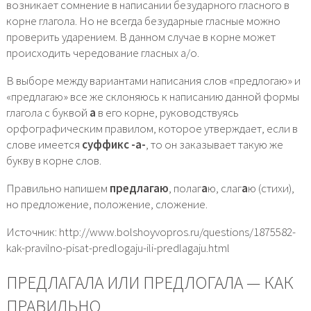
возникает сомнение в написании безударного гласного в
корне глагола. Но не всегда безударные гласные можно
проверить ударением. В данном случае в корне может
происходить чередование гласных а/о.
В выборе между вариантами написания слов «предлогаю» и
«предлагаю» все же склоняюсь к написанию данной формы
глагола с буквой
а
в его корне, руководствуясь
орфографическим правилом, которое утверждает, если в
слове имеется
суффикс -а-
, то он заказывает такую же
букву в корне слов.
Правильно напишем
предлагаю
, полаг
а
ю, слаг
а
ю (стихи),
но предложение, положение, сложение.
Источник: http://www.bolshoyvopros.ru/questions/1875582-
kak-pravilno-pisat-predlogaju-ili-predlagaju.html
ПРЕДЛАГАЛА ИЛИ ПРЕДЛОГАЛА — КАК
ПРАВИЛЬНО