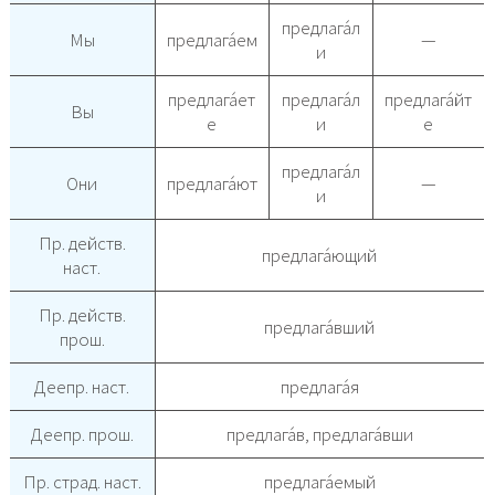
предлага́л
Мы
предлага́ем
—
и
предлага́ет
предлага́л
предлага́йт
Вы
е
и
е
предлага́л
Они
предлага́ют
—
и
Пр. действ.
предлага́ющий
наст.
Пр. действ.
предлага́вший
прош.
Деепр. наст.
предлага́я
Деепр. прош.
предлага́в, предлага́вши
Пр. страд. наст.
предлага́емый