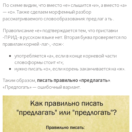
По схеме видим, что вместо «е» слышится «и», а вместо «а»
— «о». Также сделаем морфемный разбор
рассматриваемого словообразования: пред лаг а ть .
Правописание «е» подтверждается тем, что приставки
-ПРИД- в русском языке нет. Вторая буква проверяется по
правилам корней -лаг-, -лож-:
употребляется «а», если в конце корневой части
словоформы стоит «г»;
нужно писать «о», если корень заканчивается на «ж».
Таким образом,
писать правильно «предлагать»
.
«Предлогать» — ошибочный вариант.