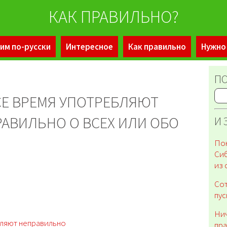
КАК ПРАВИЛЬНО?
им по-русски
Интересное
Как правильно
Нужно
ПО
СЕ ВРЕМЯ УПОТРЕБЛЯЮТ
РАВИЛЬНО О ВСЕХ ИЛИ ОБО
И 
Пон
Сиб
из 
Сот
пус
Нич
бляют неправильно
пра