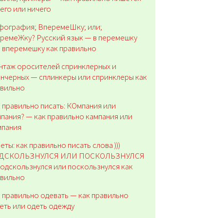
его или ничего
фография; ВперемеШку; или;
ремеЖку? Русский язык — в перемешку
 вперемешку как правильно
нтаж оросителей спринклерных и
нчерных — сплинкеры или спринклеры как
авильно
 правильно писать: КОмпания или
пания? — как правильно кампания или
мпания
еты: как правильно писать слова )))
ДСКОЛЬЗНУЛСЯ ИЛИ ПОСКОЛЬЗНУЛСЯ
одскользнулся или поскользнулся как
авильно
 правильно одевать — как правильно
еть или одеть одежду