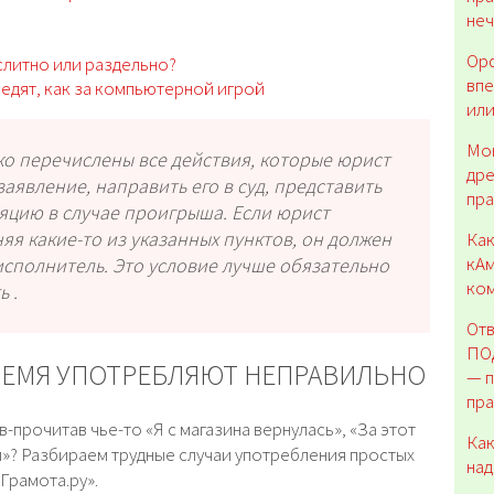
неч
Ор
слитно или раздельно?
впе
ледят, как за компьютерной игрой
или
Мо
ко перечислены все действия, которые юрист
дре
аявление, направить его в суд, представить
пр
ляцию в случае проигрыша. Если юрист
яя какие-то из указанных пунктов, он должен
Как
кАм
исполнитель. Это условие лучше обязательно
ко
 .
Отв
ПО
РЕМЯ УПОТРЕБЛЯЮТ НЕПРАВИЛЬНО
— п
пр
-прочитав чье-то «Я с магазина вернулась», «За этот
Как
ел»? Разбираем трудные случаи употребления простых
над
«Грамота.ру».