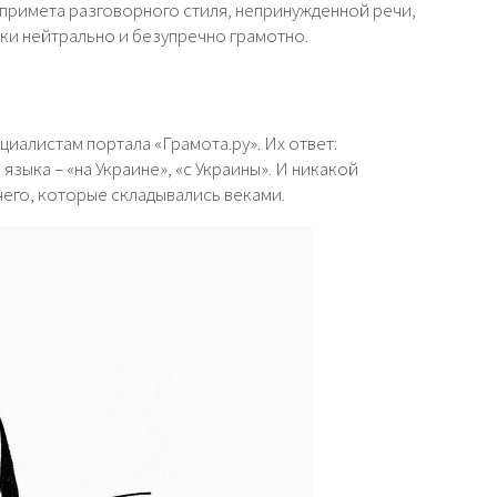
 примета разговорного стиля, непринужденной речи,
ски нейтрально и безупречно грамотно.
циалистам портала «Грамота.ру». Их ответ:
зыка – «на Украине», «с Украины». И никакой
чего, которые складывались веками.