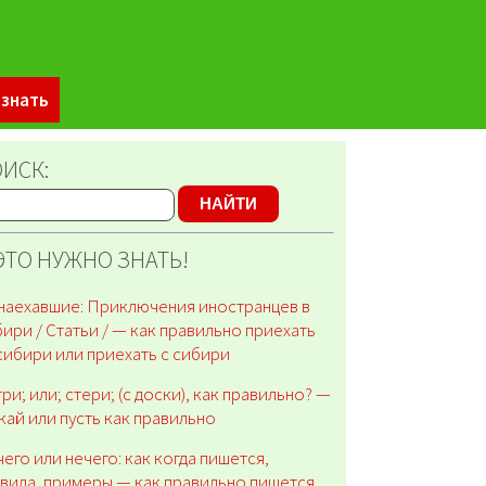
 знать
ИСК:
НАЙТИ
ЭТО НУЖНО ЗНАТЬ!
аехавшие: Приключения иностранцев в
ири / Статьи / — как правильно приехать
сибири или приехать с сибири
ри; или; стери; (c доски), как правильно? —
кай или пусть как правильно
его или нечего: как когда пишется,
вила, примеры — как правильно пишется