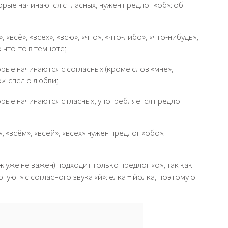
рые начинаются с гласных, нужен предлог «об»: об
«всё», «всех», «всю», «что», «что-либо», «что-нибудь»,
 что-то в темноте;
рые начинаются с согласных (кроме слов «мне»,
о»: спел о любви;
рые начинаются с гласных, употребляется предлог
 «всём», «всей», «всех» нужен предлог «обо»:
деж уже не важен) подходит только предлог «о», так как
туют» с согласного звука «й»: елка = йолка, поэтому о