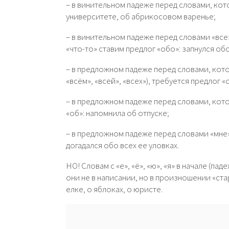
– в винительном падеже перед словами, кото
университете, об абрикосовом варенье;
– в винительном падеже перед словами «все», 
«что-то» ставим предлог «обо»: запнулся обо
– в предложном падеже перед словами, кото
«всём», «всей», «всех»), требуется предлог «
– в предложном падеже перед словами, кото
«об»: напомнила об отпуске;
– в предложном падеже перед словами «мне»,
догадался обо всех ее уловках.
НО! Словам с «е», «ё», «ю», «я» в начале (па
они не в написании, но в произношении «стар
елке, о яблоках, о юристе.