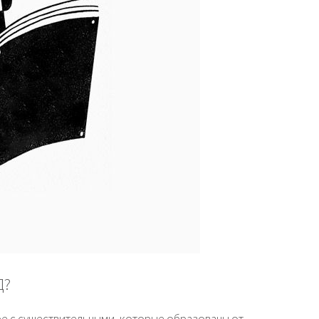
Д?
ре с существительными, которые образованы от