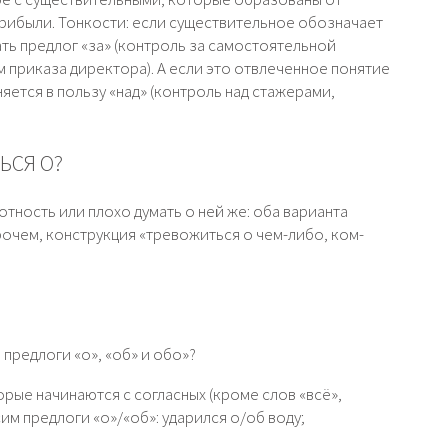
 прибыли. Тонкости: если существительное обозначает
ать предлог «за» (контроль за самостоятельной
 приказа директора). А если это отвлеченное понятие
яется в пользу «над» (контроль над стажерами,
ЬСЯ О?
тность или плохо думать о ней же: оба варианта
очем, конструкция «тревожиться о чем-либо, ком-
 предлоги «о», «об» и обо»?
орые начинаются с согласных (кроме слов «всё»,
сим предлоги «о»/«об»: ударился о/об воду;