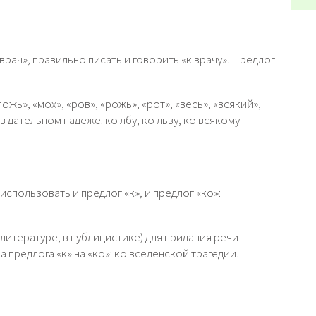
врач», правильно писать и говорить «к врачу». Предлог
ложь», «мох», «ров», «рожь», «рот», «весь», «всякий»,
в дательном падеже: ко лбу, ко льву, ко всякому
спользовать и предлог «к», и предлог «ко»:
литературе, в публицистике) для придания речи
предлога «к» на «ко»: ко вселенской трагедии.