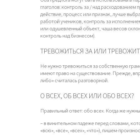
глаголов: контроль за / над расходованием
действие, процесс или признак, лучше выбр
работой учеников, контроль за исполнением
или одушевленный объект, чаша весов склон
контроль над бизнесом).
ТРЕВОЖИТЬСЯ ЗА ИЛИ ТРЕВОЖИТ
Не нужно тревожиться за собственную грамо
имеют право на существование. Прежде, впр
либо» считалась разговорной.
О ВСЕХ, ОБ ВСЕХ ИЛИ ОБО ВСЕХ?
Правильный ответ: обо всех. Когда же нужны
– в винительном падеже перед словами, кот
«всю», «все», «всех», «что»), пишем-произно