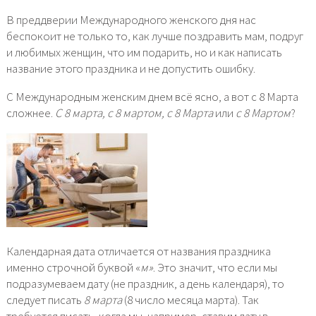
В преддверии Международного женского дня нас
беспокоит не только то, как лучше поздравить мам, подруг
и любимых женщин, что им подарить, но и как написать
название этого праздника и не допустить ошибку.
С Международным женским днем всё ясно, а вот с 8 Марта
сложнее.
С 8 марта, с 8 мартом, с 8 Марта
или
с 8 Мартом
?
Календарная дата отличается от названия праздника
именно строчной буквой «
м»
. Это значит, что если мы
подразумеваем дату (не праздник, а день календаря), то
следует писать
8 марта
(8 число месяца марта). Так
требуется писать, когда мы, например, ставим дату в