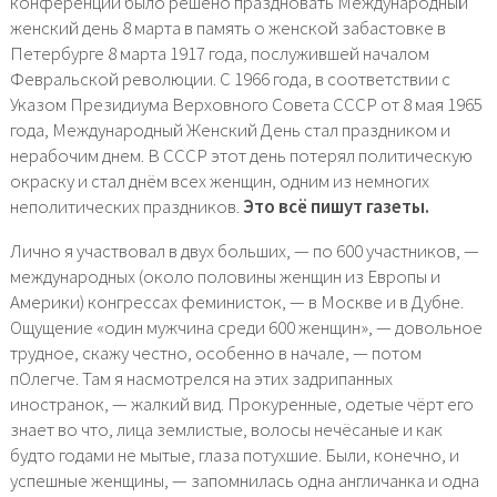
конференции было решено праздновать Международный
женский день 8 марта в память о женской забастовке в
Петербурге 8 марта 1917 года, послужившей началом
Февральской революции. С 1966 года, в соответствии с
Указом Президиума Верховного Совета СССР от 8 мая 1965
года, Международный Женский День стал праздником и
нерабочим днем. В СССР этот день потерял политическую
окраску и стал днём всех женщин, одним из немногих
неполитических праздников.
Это всё пишут газеты.
Лично я участвовал в двух больших, — по 600 участников, —
международных (около половины женщин из Европы и
Америки) конгрессах феминисток, — в Москве и в Дубне.
Ощущение «один мужчина среди 600 женщин», — довольное
трудное, скажу честно, особенно в начале, — потом
пОлегче. Там я насмотрелся на этих задрипанных
иностранок, — жалкий вид. Прокуренные, одетые чёрт его
знает во что, лица землистые, волосы нечёсаные и как
будто годами не мытые, глаза потухшие. Были, конечно, и
успешные женщины, — запомнилась одна англичанка и одна