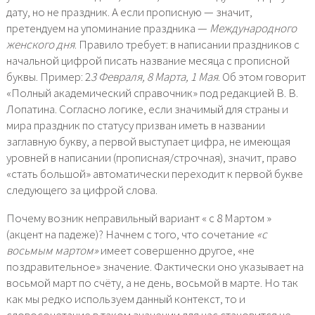
дату, но не праздник. А если прописную — значит,
претендуем на упоминание праздника —
Международного
женского дня
. Правило требует: в написании праздников с
начальной цифрой писать название месяца с прописной
буквы. Пример: 2
3 Февраля, 8 Марта, 1 Мая
. Об этом говорит
«Полный академический справочник» под редакцией В. В.
Лопатина. Согласно логике, если значимый для страны и
мира праздник по статусу призван иметь в названии
заглавную букву, а первой выступает цифра, не имеющая
уровней в написании (прописная/строчная), значит, право
«стать большой» автоматически переходит к первой букве
следующего за цифрой слова.
Почему возник неправильный вариант « с 8 Мартом »
(акцент на падеже)? Начнем с того, что сочетание
«с
восьмым мартом»
имеет совершенно другое, «не
поздравительное» значение. Фактически оно указывает на
восьмой март по счёту, а не день, восьмой в марте. Но так
как мы редко используем данный контекст, то и
словосочетание в таком значении для нас становится не