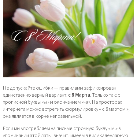
Не допускайте ошибки — правилами зафиксирован
единственно верный вариант:
с 8 Марта
. Только так: с
прописной буквы
«м»
и окончанием
«-а»
. На просторах
интернета можно встретить формулировку « с 8 мартом »,
она является в корне неправильной.
Если мы употребляем на письме строчную букву « м » в
упоминании этой даты, значит, имеем в виду календарную