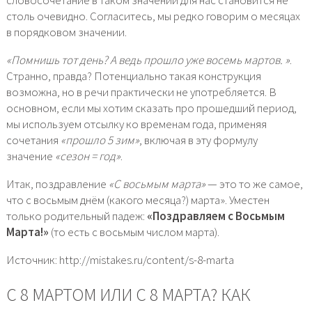
столь очевидно. Согласитесь, мы редко говорим о месяцах
в порядковом значении.
«Помнишь тот день? А ведь прошло уже восемь мартов. »
.
Странно, правда? Потенциально такая конструкция
возможна, но в речи практически не употребляется. В
основном, если мы хотим сказать про прошедший период,
мы используем отсылку ко временам года, применяя
сочетания
«прошло 5 зим»
, включая в эту формулу
значение
«сезон = год»
.
Итак, поздравление
«С восьмым марта»
— это то же самое,
что с восьмым днём (какого месяца?) марта». Уместен
только родительный падеж:
«Поздравляем с Восьмым
Марта!»
(то есть с восьмым числом марта).
Источник: http://mistakes.ru/content/s-8-marta
С 8 МАРТОМ ИЛИ С 8 МАРТА? КАК