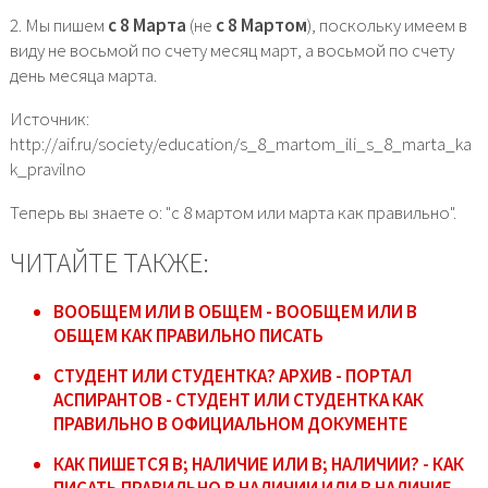
2. Мы пишем
с 8 Марта
(не
с 8 Мартом
), поскольку имеем в
виду не восьмой по счету месяц март, а восьмой по счету
день месяца марта.
Источник:
http://aif.ru/society/education/s_8_martom_ili_s_8_marta_ka
k_pravilno
Теперь вы знаете о: "с 8 мартом или марта как правильно".
ЧИТАЙТЕ ТАКЖЕ:
ВООБЩЕМ ИЛИ В ОБЩЕМ - ВООБЩЕМ ИЛИ В
ОБЩЕМ КАК ПРАВИЛЬНО ПИСАТЬ
СТУДЕНТ ИЛИ СТУДЕНТКА? АРХИВ - ПОРТАЛ
АСПИРАНТОВ - СТУДЕНТ ИЛИ СТУДЕНТКА КАК
ПРАВИЛЬНО В ОФИЦИАЛЬНОМ ДОКУМЕНТЕ
КАК ПИШЕТСЯ В; НАЛИЧИЕ ИЛИ В; НАЛИЧИИ? - КАК
ПИСАТЬ ПРАВИЛЬНО В НАЛИЧИИ ИЛИ В НАЛИЧИЕ