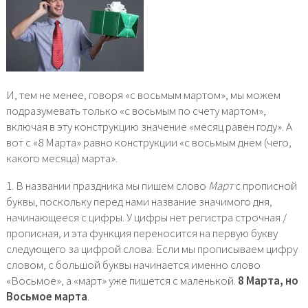
И, тем не менее, говоря «с восьмым мартом», мы можем
подразумевать только «с восьмым по счету мартом»,
включая в эту конструкцию значение «месяц равен году». А
вот с «8 Марта» равно конструкции «с восьмым днем (чего,
какого месяца) марта».
1. В названии праздника мы пишем слово
Март
с прописной
буквы, поскольку перед нами название значимого дня,
начинающееся с цифры. У цифры нет регистра строчная /
прописная, и эта функция переносится на первую букву
следующего за цифрой слова. Если мы прописываем цифру
словом, с большой буквы начинается именно слово
«Восьмое», а «март» уже пишется с маленькой.
8 Марта, но
Восьмое марта
.