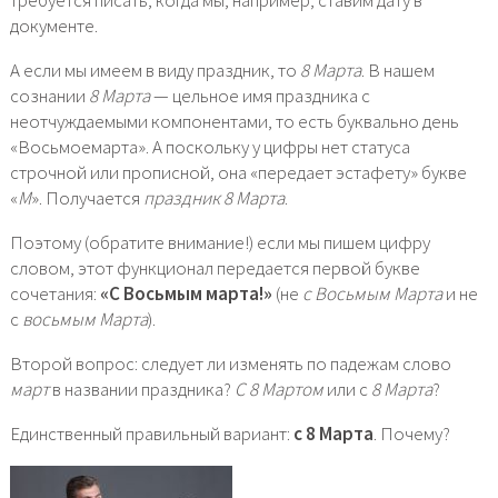
документе.
А если мы имеем в виду праздник, то
8 Марта
. В нашем
сознании
8 Марта
— цельное имя праздника с
неотчуждаемыми компонентами, то есть буквально день
«Восьмоемарта». А поскольку у цифры нет статуса
строчной или прописной, она «передает эстафету» букве
«
М
». Получается
праздник 8 Марта
.
Поэтому (обратите внимание!) если мы пишем цифру
словом, этот функционал передается первой букве
сочетания:
«С Восьмым марта!»
(не
с Восьмым Марта
и не
с
восьмым Марта
).
Второй вопрос: следует ли изменять по падежам слово
март
в названии праздника?
С 8 Мартом
или с
8 Марта
?
Единственный правильный вариант:
с 8 Марта
. Почему?