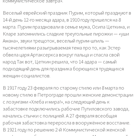
коммунистическое завтра».
Веселый еврейский праздник Пурим, который празднуют в
14-й день 12-го месяца адара, в 1910 году пришелся на 8
марта. Пурим праздновали в семье мужа, Осипа Цеткина, и
Кларе запомнились сладкие треугольные пирожки — «уши
Амана», звуки трещоток, веселый пурим-шпиль —
тысячелетиями разыгрываемая тема про то, как Эстер
обвела царя Артаксеркса вокруг пальца и спасла свой
народ Так вот, Цеткин решила, что 14 адара — самый
подходящий день для праздника борющихся трудящихся
женщин-социалистов.
В 1917 году 23 февраля по старому стилю или 8 марта по
новому стилю в Петрограде прошли женские демонстрации
с лозунгами «Хлеба и мира!», на следующий день к
забастовке подключились рабочие Путиловского завода,
начались стычки с полицией. А 27 февраля всеобщая
рабочая забастовка переросла в вооружённое восстание.
В 1921 году по решению 2-й Коммунистической женской