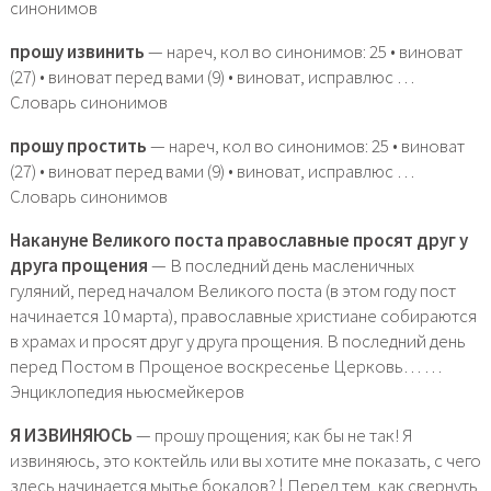
синонимов
прошу извинить
— нареч, кол во синонимов: 25 • виноват
(27) • виноват перед вами (9) • виноват, исправлюс …
Словарь синонимов
прошу простить
— нареч, кол во синонимов: 25 • виноват
(27) • виноват перед вами (9) • виноват, исправлюс …
Словарь синонимов
Накануне Великого поста православные просят друг у
друга прощения
— В последний день масленичных
гуляний, перед началом Великого поста (в этом году пост
начинается 10 марта), православные христиане собираются
в храмах и просят друг у друга прощения. В последний день
перед Постом в Прощеное воскресенье Церковь… …
Энциклопедия ньюсмейкеров
Я ИЗВИНЯЮСЬ
— прошу прощения; как бы не так! Я
извиняюсь, это коктейль или вы хотите мне показать, с чего
здесь начинается мытье бокалов? ¦ Перед тем, как свернуть