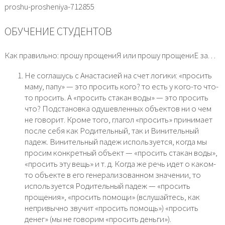
proshu-prosheniya-712855
ОБУЧЕНИЕ СТУДЕНТОВ
Как правильно: прошу прощениЯ или прошу прощениЕ за. . .
Не соглашусь с Анастасией на счет логики: «просить
маму, папу» — это просить кого? то есть у кого-то что-
то просить. А «просить стакан воды» — это просить
что? Подстановка одушевленных объектов ни о чем
не говорит. Кроме того, глагол «просить» принимает
после себя как Родительный, так и Винительный
падеж. Винительный падеж используется, когда мы
просим конкретный объект — «просить стакан воды»,
«просить эту вещь» и т. д. Когда же речь идет о каком-
то объекте в его генерализованном значении, то
используется Родительный падеж — «просить
прощения», «просить помощи» (вслушайтесь, как
непривычно звучит «просить помощь») «просить
денег» (мы не говорим «просить деньги»).