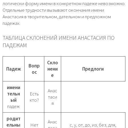
логически форму имени в конкретном падеже невозможно.
Отдельные трудности вызывают окончания имени
Анастасия в творительном, дательном и предложном
падежах.
ТАБЛИЦА СКЛОНЕНИЙ ИМЕНИ АНАСТАСИЯ ПО
ПАДЕЖАМ
Скло
Вопр
Падеж
нени
Предлоги
ос
е
имени
Анас
тельн
Есть
таси
ый
кто?
я
падеж
родит
Анас
ельны
Нет
с, у, от, до, из, без, для,