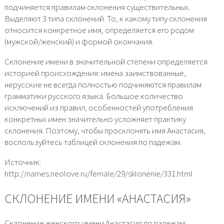
подчиняется правилам склонения существительных.
Выделяют 3 типа склонений. То, к какому типу склонения
относится конкретное имя, определяется его родом
(мужской/женский) и формой окончания.
Склонение имени в значительной степени определяется
историей происхождения: имена заимствованные,
нерусские не всегда полностью подчиняются правилам
грамматики русского языка. Большое количество
исключений из правил, особенностей употребления
конкретных имен значительно усложняет практику
склонения. Поэтому, чтобы просклонять имя Анастасия,
воспользуйтесь таблицей склонения по падежам.
Источник:
http://names.neolove.ru/female/29/sklonenie/331.html
СКЛОНЕНИЕ ИМЕНИ «АНАСТАСИЯ»
Склонение женского имени Анастасия по падежам: