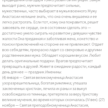
выходит рано, мужчин предпочитает сильных,
мужественных, часто выбирает в мужья военного.Мужу
Анастасии нелишне знать, что она очень внушаема и ее
легко растрогать. Если тот, кому она понравится, решит
завоевать ее сердце, он в состоянии сделать это —
достаточно умело сыграть на развитом у девушки чувстве
жалости.Она преданная и заботливая жена, кокетство и
поиски приключений на стороне ее не привлекают. Отдает
всю себя детям, прекрасно ладит со свекровью и другими
родственниками мужа. Обладает хорошим вкусом. Любит
делать оригинальные подарки. Врагов предпочитает
превращать в друзей. Живет в ожидании радости, каждый
день для нее — праздник.Именины:
(4) января — Святая великомученица Анастасия
узоразрешительница, богатая римлянка; утешала
заключенных христиан, лечила их раны и за выкуп
освобождала из темницы; претерпела за веру Христову
великие мучения, во время которых скончалась (IV век). (27)
ноября — Святая преподобномученица Анастасия,