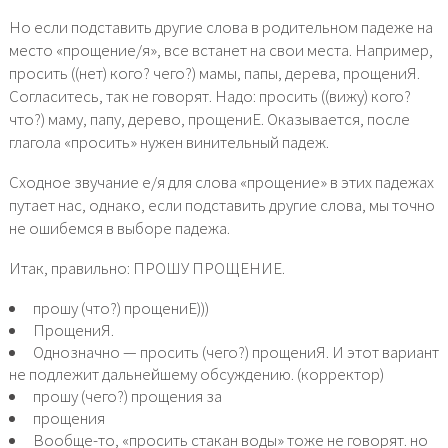
Но если подставить другие слова в родительном падеже на
место «прощение/я», все встанет на свои места. Например,
просить ((нет) кого? чего?) мамы, папы, дерева, прощениЯ.
Согласитесь, так не говорят. Надо: просить ((вижу) кого?
что?) маму, папу, дерево, прощениЕ. Оказывается, после
глагола «просить» нужен винительный падеж.
Сходное звучание е/я для слова «прощение» в этих падежах
путает нас, однако, если подставить другие слова, мы точно
не ошибемся в выборе падежа.
Итак, правильно: ПРОШУ ПРОЩЕНИЕ.
прошу (что?) прощениЕ)))
ПрощениЯ.
Однозначно — просить (чего?) прощениЯ. И этот вариант
не подлежит дальнейшему обсуждению. (корректор)
прошу (чего?) прощения за
прощения
Вообще-то, «просить стакан воды» тоже не говорят. но