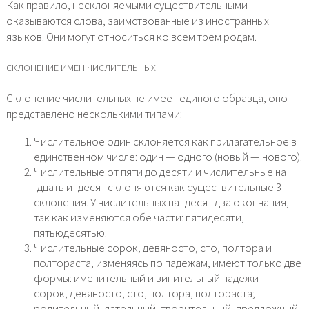
Как правило, несклоняемыми существительными
оказываются слова, заимствованные из иностранных
языков. Они могут относиться ко всем трем родам.
СКЛОНЕНИЕ ИМЕН ЧИСЛИТЕЛЬНЫХ
Склонение числительных не имеет единого образца, оно
представлено несколькими типами:
Числительное один склоняется как прилагательное в
единственном числе: один — одного (новый — нового).
Числительные от пяти до десяти и числительные на
-дцать и -десят склоняются как существительные 3-
склонения. У числительных на -десят два окончания,
так как изменяются обе части: пятидесяти,
пятьюдесятью.
Числительные сорок, девяносто, сто, полтора и
полтораста, изменяясь по падежам, имеют только две
формы: именительный и винительный падежи —
сорок, девяносто, сто, полтора, полтораста;
родительный, дательный, творительный, предложный