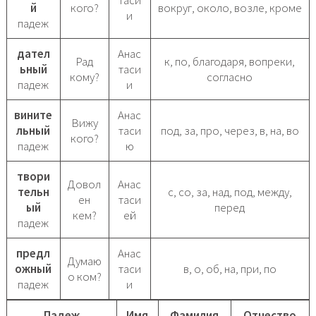
таси
й
кого?
вокруг, около, возле, кроме
и
падеж
дател
Анас
Рад
к, по, благодаря, вопреки,
ьный
таси
кому?
согласно
падеж
и
вините
Анас
Вижу
льный
таси
под, за, про, через, в, на, во
кого?
падеж
ю
твори
Довол
Анас
тельн
с, со, за, над, под, между,
ен
таси
ый
перед
кем?
ей
падеж
предл
Анас
Думаю
ожный
таси
в, о, об, на, при, по
о ком?
падеж
и
Падеж
Имя
Фамилия
Отчество