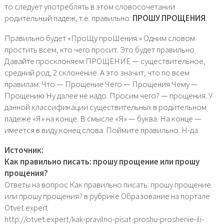
то следует употреблять в этом словосочетании
родительный падеж, т.е. правильно:
ПРОШУ ПРОЩЕНИЯ
.
Правильно будет «ПроЩу проШения.» Одним словом
простить всем, кто чего просит. Это будет правильно.
Давайте просклоняем ПРОЩЕНИЕ — существительное,
средний род, 2 склонение. А это значит, что по всем
правилам: Что — Прощение Чего — Прощения Чему —
Прощению Ну далее не надо. Просим чего? — прощения. У
данной классификации существительных в родительном
падеже «Я» на конце. В смысле «Я» — буква. На конце —
имеется в виду конец слова. Поймите правильно. Н-да.
Источник:
Как правильно писать: прошу прощение или прошу
прощения?
Ответы на вопрос Как правильно писать: прошу прощение
или прошу прощения? в рубрике Образование на портале
Otvet.expert
http://otvet.expert/kak-pravilno-pisat-proshu-proshenie-ili-