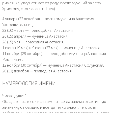
римлянка, двадцати лет от роду, после мучений за веру
Христову, скончалась (III век).
4 января (22 декабря) — великомученица Анастасия
Узорешительница.
23 (10) марта — преподобная Анастасия.
28 (15) апреля — мученица Анастасия.
28 (15) мая — праведная Анастасия.
1 июня (19 мая) и 9 июня (27 мая) — мученица Анастасия.
11 ноября (29 октября) — преподобномученица Анастасия
Римляныня.
12 ноября (30 октября) — мученица Анастасия Солунская.
26 (13) декабря — праведная Анастасия.
НУМЕРОЛОГИЯ ИМЕНИ
Число души: 1.
Обладатели этого числа имени всегда занимают активную
жизненную позицию и всегда четко знают, чего хотят
добиться. Они лучше всех ориентируются в сложных и даже