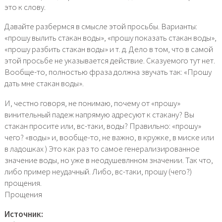
это к слову.
Давайте разбермся в смысле этой просьбы. Варианты:
«прошу вылить стакан воды», «прошу показать стакан воды»,
«прошу разбить стакан воды» и т. д. Дело в том, что в самой
этой просьбе не указывается действие. Сказуемого тут нет.
Вообще-то, полностью фраза должна звучать так: «Прошу
дать мне стакан воды».
И, честно говоря, не понимаю, почему от «прошу»
винительный падеж напрямую адресуют к стакану? Вы
стакан просите или, вс-таки, воды? Правильно: «прошу»
чего? «воды» и, вообще-то, не важно, в кружке, в миске или
в ладошках ) Это как раз то самое генерализированное
значение воды, но уже в неодушевлнном значении. Так что,
либо пример неудачный. Либо, вс-таки, прошу (чего?)
прощения.
Прощения
Источник: