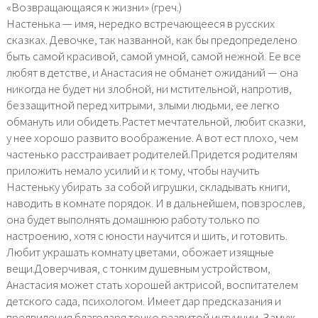
«Возвращающаяся к жизни» (греч.)
Настенька — имя, нередко встречающееся в русских
сказках. Девочке, так названной, как бы предопределено
быть самой красивой, самой умной, самой нежной. Ее все
любят в детстве, и Анастасия не обманет ожиданий — она
никогда не будет ни злобной, ни мстительной, напротив,
беззащитной перед хитрыми, злыми людьми, ее легко
обмануть или обидеть.Растет мечтательной, любит сказки,
у нее хорошо развито воображение. А вот ест плохо, чем
частенько расстраивает родителей.Придется родителям
приложить немало усилий и к тому, чтобы научить
Настеньку убирать за собой игрушки, складывать книги,
наводить в комнате порядок. И в дальнейшем, повзрослев,
она будет выполнять домашнюю работу только по
настроению, хотя с юности научится и шить, и готовить.
Любит украшать комнату цветами, обожает изящные
вещи.Доверчивая, с тонким душевным устройством,
Анастасия может стать хорошей актрисой, воспитателем
детского сада, психологом. Имеет дар предсказания и
предвидения благодаря тонко развитой интуиции. Замуж