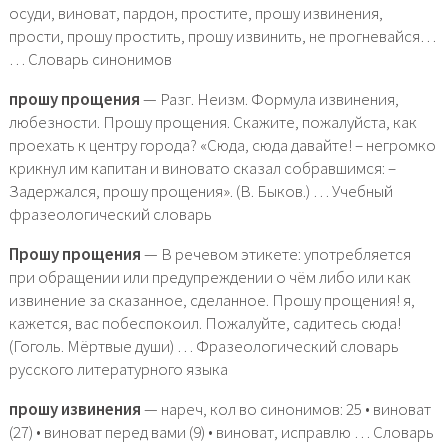
осуди, виноват, пардон, простите, прошу извинения,
прости, прошу простить, прошу извинить, не прогневайся…
… Словарь синонимов
прошу прощения
— Разг. Неизм. Формула извинения,
любезности. Прошу прощения. Скажите, пожалуйста, как
проехать к центру города? «Сюда, сюда давайте! – негромко
крикнул им капитан и виновато сказал собравшимся: –
Задержался, прошу прощения». (В. Быков.) … Учебный
фразеологический словарь
Прошу прощения
— В речевом этикете: употребляется
при обращении или предупреждении о чём либо или как
извинение за сказанное, сделанное. Прошу прощения! я,
кажется, вас побеспокоил. Пожалуйте, садитесь сюда!
(Гоголь. Мёртвые души) … Фразеологический словарь
русского литературного языка
прошу извинения
— нареч, кол во синонимов: 25 • виноват
(27) • виноват перед вами (9) • виноват, исправлю … Словарь