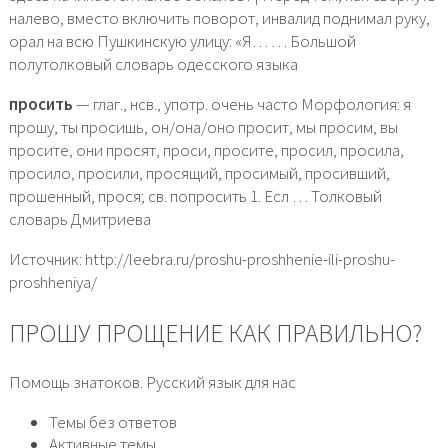
налево, вместо включить поворот, инвалид поднимал руку,
орал на всю Пушкинскую улицу: «Я… … Большой
полутолковый словарь одесского языка
просить
— глаг., нсв., употр. очень часто Морфология: я
прошу, ты просишь, он/она/оно просит, мы просим, вы
просите, они просят, проси, просите, просил, просила,
просило, просили, просящий, просимый, просивший,
прошенный, прося; св. попросить 1. Есл … Толковый
словарь Дмитриева
Источник: http://leebra.ru/proshu-proshhenie-ili-proshu-
proshheniya/
ПРОШУ ПРОЩЕНИЕ КАК ПРАВИЛЬНО?
Помощь знатоков. Русский язык для нас
Темы без ответов
Активные темы