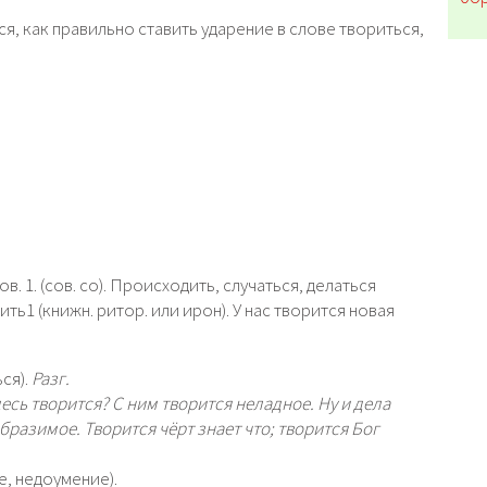
я, как правильно ставить ударение в слове твориться,
 1. (сов. со). Происходить, случаться, делаться
орить1 (книжн. ритор. или ирон). У нас творится новая
ся).
Разг.
десь творится?
С ним творится неладное.
Ну и дела
образимое.
Творится чёрт знает что;
творится Бог
, недоумение).