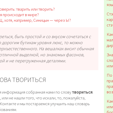
яз
оверить: тварить или творить?
Стэ
ня происходит в мире?
кар
Ц, хотя, например, Синицын — через Ы?
стэ
Как
ться, быть простой и со вкусом сочетаться с
мал
о дорогим бутикам уровня люкс, то можно
дир
верхъестественного. На вешалках висит обычная
 отличной выделкой, но знакомых фасонов,
Зна
сло
ой и не перегруженная деталями.
или
По 
ЛОВА ТВОРИТЬСЯ
пр
пра
во
ая информация собранная нами по слову
твориться
.
или не нашли того, что искали, то, пожалуйста,
Как
Контакте и мы постараемся улучшить наш словарь
или
бованиям.
бор