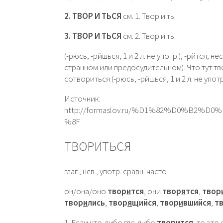
2. ТВОР И ТЬСЯ
см. 1. Твор и ть.
3. ТВОР И ТЬСЯ
см. 2. Твор и ть.
(-рюсь, -рйшься, 1 и 2 л. не употр.), -рйтся; 
странном или предосудительном). Что тут тво
сотвориться (-рюсь, -рйшься, 1 и 2 л. не упот
Источник:
http://formaslov.ru/%D1%82%D0%B2
%8F
ТВОРИТЬСЯ
глаг., нсв., употр. сравн. часто
он/она/оно
твор
и
тся
, они
твор
я
тся
,
твор
твор
и
лись
,
твор
я
щийся
,
твор
и
вшийся
,
т
1. Если что-либо где-либо
творится
, то это