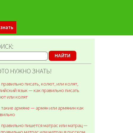
 знать
ИСК:
НАЙТИ
ЭТО НУЖНО ЗНАТЬ!
 правильно писать, колют, или колят,
лийский язык — как правильно писать
ют или колят
 такие армяне — армян или армянин как
авильно
 правильно пишется матрас или матрац —
 правильно матрас или матрац в русском