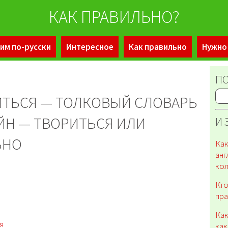
КАК ПРАВИЛЬНО?
им по-русски
Интересное
Как правильно
Нужно
ПО
ИТЬСЯ — ТОЛКОВЫЙ СЛОВАРЬ
ЙН — ТВОРИТЬСЯ ИЛИ
И 
ЬНО
Как
анг
кол
Кто
пр
Как
я
как