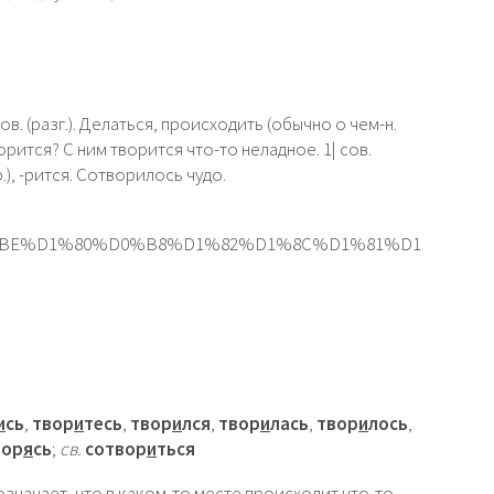
несов. (разг.). Делаться, происходить (обычно о чем-н.
рится? С ним творится что-то неладное. 1| сов.
р.), -рится. Сотворилось чудо.
%D0%BE%D1%80%D0%B8%D1%82%D1%8C%D1%81%D1
и
сь
,
твор
и
тесь
,
твор
и
лся
,
твор
и
лась
,
твор
и
лось
,
вор
я
сь
;
св.
сотвор
и
ться
 означает, что в каком-то месте происходит что-то