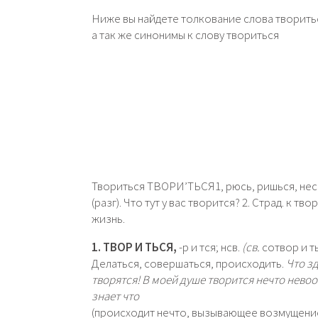
Ниже вы найдете толкование слова творитьс
а так же синонимы к слову твориться
Твориться ТВОРИ’ТЬСЯ1, рюсь, ришься, несов.
(разг). Что тут у вас творится? 2. Страд. к тв
жизнь.
1. ТВОР И ТЬСЯ,
-р и тся; нсв.
(св.
сотвор и ть
Делаться, совершаться, происходить.
Что з
творятся!
В моей душе творится нечто нево
знает что
(происходит нечто, вызывающее возмущение