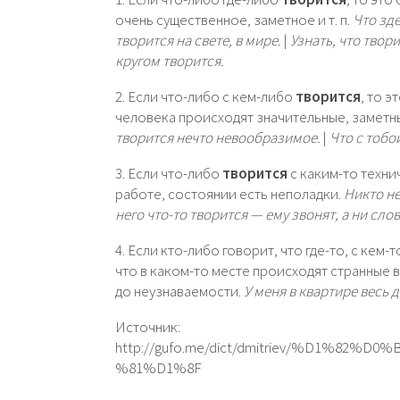
очень существенное, заметное и т. п.
Что зд
творится на свете, в мире.
|
Узнать, что твор
кругом творится.
2. Если что-либо с кем-либо
творится
, то э
человека происходят значительные, заметн
творится нечто невообразимое.
|
Что с тобо
3. Если что-либо
творится
с каким-то техни
работе, состоянии есть неполадки.
Никто не
него что-то творится — ему звонят, а ни сло
4. Если кто-либо говорит, что где-то, с кем-
что в каком-то месте происходят странные 
до неузнаваемости.
У меня в квартире весь 
Источник:
http://gufo.me/dict/dmitriev/%D1%
%81%D1%8F