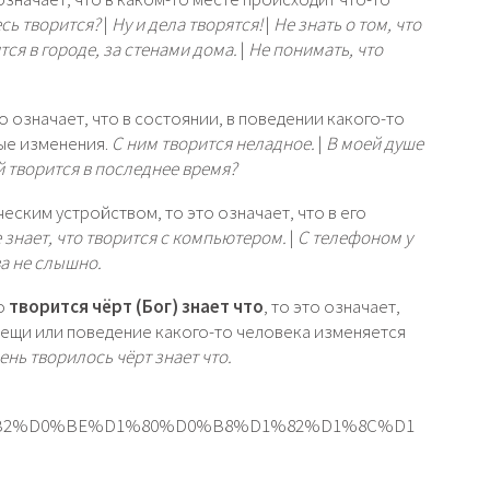
есь творится?
|
Ну и дела творятся!
|
Не знать о том, что
ится в городе, за стенами дома.
|
Не понимать, что
то означает, что в состоянии, в поведении какого-то
ые изменения.
С ним творится неладное.
|
В моей душе
й творится в последнее время?
ческим устройством, то это означает, что в его
 знает, что творится с компьютером.
|
С телефоном у
ва не слышно.
то
творится чёрт (Бог) знает что
, то это означает,
вещи или поведение какого-то человека изменяется
день творилось чёрт знает что.
82%D0%B2%D0%BE%D1%80%D0%B8%D1%82%D1%8C%D1