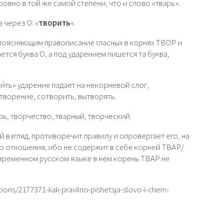
овно в той же самой степени, что и слово «тварь».
 через О: «
творить
«.
 поясняющим правописание гласных в корнях ТВОР и
ется буква О, а под ударением пишется та буква,
́ть» ударение падает на некорневой слог,
 творение, сотворить, вытворять.
рь, творчество, тварный, творческий.
й взгляд, противоречит правилу и опровергает его, на
о отношения, ибо не содержит в себе корней ТВАР/
овременном русском языке в нём корень ТВАР не
ons/2177371-kak-pravilno-pishetsja-slovo-i-chem-