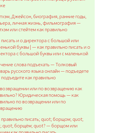
ыке
тхэм, Джейсон, биография, ранние годы,
ьера, личная жизнь, фильмография —
тхэм или стейтем как правильно
 писать и о директора с большой или
енькой буквы | — как правильно писать и о
ектора с большой буквы или с маленькой
чение слова подъехать — Толковый
варь русского языка онлайн — подъедете
 подъедите как правильно
возвращении или по возвращению как
авильно? Юридическая помощь — как
вильно по возвращении или по
звращению
 правильно писать; quot; борщом; quot;
; quot; борщём; quot? — борщом или
щем как правильно писать