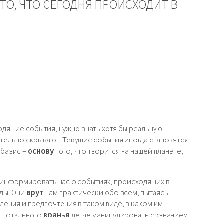
ТО, ЧТО СЕГОДНЯ ПРОИСХОДИТ В
одящие события, нужно знать хотя бы реальную
ательно скрывают. Текущие события иногда становятся
 базис –
основу
того, что творится на нашей планете,
информировать нас о событиях, происходящих в
ды. Они
врут
нам практически обо всём, пытаясь
ения и предпочтения в таком виде, в каком им
о тотального
вранья
легче манипулировать сознанием