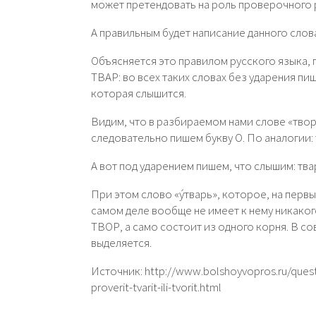
может претендовать на роль проверочного р
А правильным будет написание данного слова
Объясняется это правилом русского языка,
ТВАР: во всех таких словах без ударения пиш
которая слышится.
Видим, что в разбираемом нами слове «твори
следовательно пишем букву О. По аналогии:
А вот под ударением пишем, что слышим: тва
При этом слово «у́тварь», которое, на первы
самом деле вообще не имеет к нему никаког
ТВОР, а само состоит из одного корня. В с
выделяется.
Источник: http://www.bolshoyvopros.ru/questi
proverit-tvarit-ili-tvorit.html