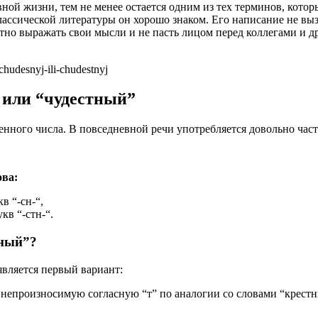
евной жизни, тем не менее остается одним из тех терминов, кот
лассической литературы он хорошо знаком. Его написание не выз
но выражать свои мысли и не пасть лицом перед коллегами и дру
chudesnyj-ili-chudestnyj
 или “чудестный”
енного числа. В повседневной речи употребляется довольно час
ова:
в “-сн-“,
кв “-стн-“.
тный”?
вляется первый вариант:
непроизносимую согласную “т” по аналогии со словами “крестны