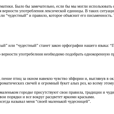
атики. Было бы замечательно, если бы мы могли использовать с
я верности употребления лексической единицы. В таких ситуаци
или “чудестный” и правило, которое объяснит его письменность.
ный” или “чудестный” станет закон орфографии нашего языка: “
го верности употребелния необходимо подобрать однокоренную п
ние птиц за окном навеяло чувство эйфории и, выглянув в окно
оматических свечей и огромный букет алых роз, ко всему этому 
м маленьком городке присутствуют свои правила, традиции и чуди
свои порядки и все вокруг расцветет яркими красками.
всегда называл меня “своей маленькой чудесницей”.