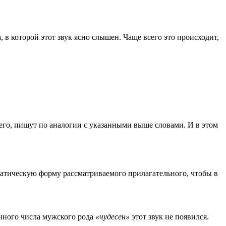
а, в кото­рой этот звук ясно слы­шен. Чаще все­го это про­ис­хо­дит,
ую его, пишут по ана­ло­гии с ука­зан­ны­ми выше сло­ва­ми. И в этом
­че­скую фор­му рас­смат­ри­ва­е­мо­го при­ла­га­тель­но­го, что­бы в
­но­го чис­ла муж­ско­го рода
«чуде­сен»
этот звук не появил­ся.