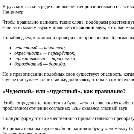
В рус­ском язы­ке в ряде слов быва­ет непро­из­но­си­мый соглас­ны
Например:
Чтобы пра­виль­но напи­сать такие сло­ва, под­би­ра­ем род­ствен­ную
если за иско­мым зву­ком появ­ля­ет­ся
глас­ный звук
, кото­рый «вы
Понаблюдаем, как мож­но про­ве­рить непро­из­но­си­мый соглас­ный
ненаст­ный — нена­стен;
окрест­ность — пере­крё­сток;
трост­ни­ко­вый — тро­сточ­ка;
борозд­ча­тый — бороз­да.
Но в пра­во­пи­са­нии подоб­ных слов суще­ству­ет опас­ность, когда 
слу­чае посту­па­ем точ­но так же, доби­ва­ясь, что­бы в сомни­тель
«Чудесный» или «чудестный», как правильно?
Чтобы опре­де­лить, пишет­ся ли бук­ва
«т»
в сло­ве
«чудес­ный»
, 
про­блем­ном сте­че­нии соглас­ных
«сн»
ока­зал­ся глас­ный звук.
Полную фор­му это­го каче­ствен­но­го при­ла­га­тель­но­го пре­об­ра­з
В при­ла­га­тель­ном
«чудес­ный»
не напи­шем бук­ву
«т»
меж­ду бу
Значит, там его и нет.