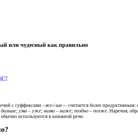
ный или чудесный как правильно
ый”?
речий с суффиксами –
же-/-ше
— считается более продуктивным: 
 дальше; узко – уже; низко –
ниже; поздно – позже
. Наречия, обр
, обычно используются в книжной речи.
но?