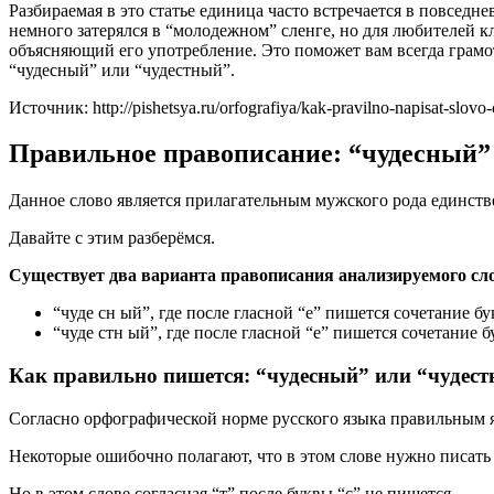
Разбираемая в это статье единица часто встречается в повседн
немного затерялся в “молодежном” сленге, но для любителей к
объясняющий его употребление. Это поможет вам всегда грамот
“чудесный” или “чудестный”.
Источник: http://pishetsya.ru/orfografiya/kak-pravilno-napisat-slovo-
Правильное правописание: “чудесный”
Данное слово является прилагательным мужского рода единств
Давайте с этим разберёмся.
Существует два варианта правописания анализируемого сл
“чуде сн ый”, где после гласной “е” пишется сочетание бук
“чуде стн ый”, где после гласной “е” пишется сочетание бу
Как правильно пишется: “чудесный” или “чудес
Согласно орфографической норме русского языка правильным я
Некоторые ошибочно полагают, что в этом слове нужно писать 
Но в этом слове согласная “т” после буквы “с” не пишется.