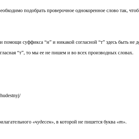
еобходимо подобрать проверочное однокоренное слово так, чтобы
и помощи суффикса “н” и никакой согласной “т” здесь быть не 
ласная “т”, то мы ее не пишем и во всех производных словах.
chudestnyj/
­ла­га­тель­но­го
«чуде­сен»
, в кото­рой не пишет­ся бук­ва
«т»
.