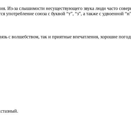
ния. Из-за слышимости несуществующего звука люди часто сове
я употребление союза с буквой “т”, “з”, а также с удвоенной “н”
вязь с волшебством, так и приятные впечатления, хорошие погод
кстазный.