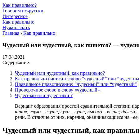
Как правильно?
Говорим по-русски
Интересное
Как правильно
Нужно знать
Главная
›
Как правильно
Чудесный или чудестный, как пишется? — чудес
17.04.2021
Содержание:
Чудесный или чудестный, как правильно?
Как правильно написать слово “чудесный” или “чудестн
Правильное правописание: “чудесный” или “чудестный”
Проверочное слово к слову «чудесный»
Чудесный или чудестный ?
Вариант образования простой сравнительной степени на
тише; глухо – глуше; сухо – суше; высоко – выше; далеко –
речи. В отличие от них, наречия, оканчивающиеся на –
ее
Чудесный или чудестный, как правиль