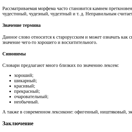
Рассматриваемая морфема часто становится камнем преткнове
чудестнный, чудезный, чудезтный и т. д. Неправильным считаетс
Значение термина
Данное слово относится к старорусским и может означать как с
значение чего-то хорошего и восхитительного.
Синонимы
Словари предлагают много близких по значению лексем:
хороший;
шикарный;
красивый;
прекрасный;
очаровательный;
необычный.
А также в современном лексиконе: офигенный, ништяковый, э
Заключение