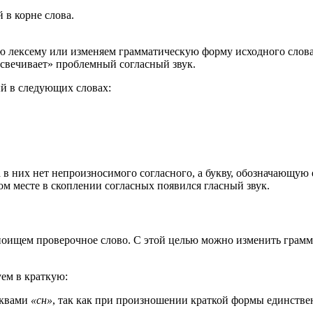
й в корне сло­ва.
 лек­се­му или изме­ня­ем грам­ма­ти­че­скую фор­му исход­но­го сло­в
све­чи­ва­ет» про­блем­ный соглас­ный звук.
 в сле­ду­ю­щих сло­вах:
в них нет непро­из­но­си­мо­го соглас­но­го, а бук­ву, обо­зна­ча­ю­щ
­ном месте в скоп­ле­нии соглас­ных появил­ся глас­ный звук.
поищем про­ве­роч­ное сло­во. С этой целью мож­но изме­нить грам­ма­ти
у­ем в крат­кую:
к­ва­ми
«сн»
, так как при про­из­но­ше­нии крат­кой фор­мы един­ствен