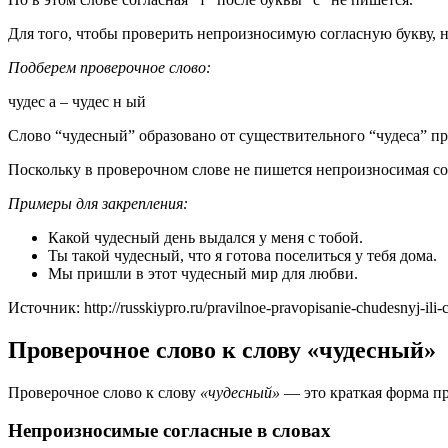
Для того, чтобы проверить непроизносимую согласную букву, н
Подберем проверочное слово:
чудес а – чудес н ый
Слово “чудесный” образовано от существительного “чудеса” пр
Поскольку в проверочном слове не пишется непроизносимая сог
Примеры для закрепления:
Какой чудесный день выдался у меня с тобой.
Ты такой чудесный, что я готова поселиться у тебя дома.
Мы пришли в этот чудесный мир для любви.
Источник: http://russkiypro.ru/pravilnoe-pravopisanie-chudesnyj-ili-
Проверочное слово к слову «чудесный»
Проверочное сло­во к сло­ву
«чудес­ный»
— это крат­кая фор­ма при
Непроизносимые согласные в словах