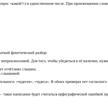
опрос «какой?») в единственном числе. При произношении слово 
раткий фонетический разбор:
тся непроизносимой. Для того, чтобы убедиться в её наличии, нуж
дет отчётливо слышна;
ла слышимой.
льного: «чудесен», «чудеса». В обоих примерах нет согласного 
— такое написание будет считаться орфографической ошибкой п