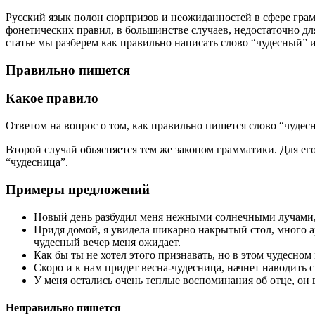
Русский язык полон сюрпризов и неожиданностей в сфере грамм
фонетических правил, в большинстве случаев, недостаточно дл
статье мы разберем как правильно написать слово “чудесный” 
Правильно пишется
Какое правило
Ответом на вопрос о том, как правильно пишется слово “чудес
Второй случай обьясняется тем же законом грамматики. Для е
“чудесница”.
Примеры предложений
Новый день разбудил меня нежными солнечными лучами, пе
Придя домой, я увидела шикарно накрытый стол, много ар
чудесный вечер меня ожидает.
Как бы ты не хотел этого признавать, но в этом чудесно
Скоро и к нам придет весна-чудесница, начнет наводить 
У меня остались очень теплые воспоминания об отце, он 
Неправильно пишется