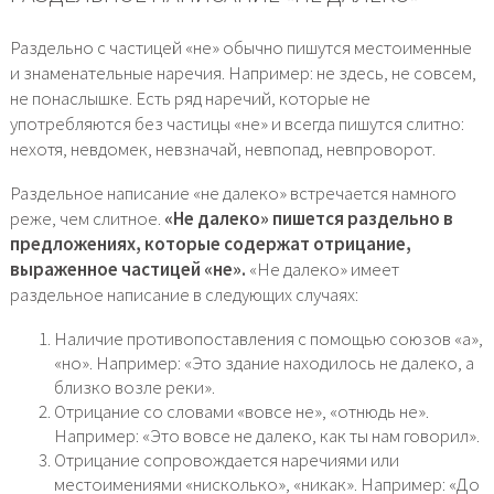
Раздельно с частицей «не» обычно пишутся местоименные
и знаменательные наречия. Например: не здесь, не совсем,
не понаслышке. Есть ряд наречий, которые не
употребляются без частицы «не» и всегда пишутся слитно:
нехотя, невдомек, невзначай, невпопад, невпроворот.
Раздельное написание «не далеко» встречается намного
реже, чем слитное.
«Не далеко» пишется раздельно в
предложениях, которые содержат отрицание,
выраженное частицей «не».
«Не далеко» имеет
раздельное написание в следующих случаях:
Наличие противопоставления с помощью союзов «а»,
«но». Например: «Это здание находилось не далеко, а
близко возле реки».
Отрицание со словами «вовсе не», «отнюдь не».
Например: «Это вовсе не далеко, как ты нам говорил».
Отрицание сопровождается наречиями или
местоимениями «нисколько», «никак». Например: «До