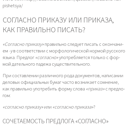
pishetsya/
СОГЛАСНО ПРИКАЗУ ИЛИ ПРИКАЗА,
КАК ПРАВИЛЬНО ПИСАТЬ?
«Согласно при­ка­зу»
пра­виль­но сле­ду­ет писать с окон­ча­ни­
ем
-у
в соот­вет­ствии с мор­фо­ло­ги­че­ской нор­мой рус­ско­го
язы­ка. Предлог
«соглас­но»
упо­треб­ля­ет­ся толь­ко с фор­
мой датель­но­го паде­жа суще­стви­тель­но­го.
При состав­ле­нии раз­лич­но­го рода доку­мен­тов, напи­са­нии
дело­вых офи­ци­аль­ных бумаг часто воз­ни­ка­ет сомне­ние,
как пра­виль­но упо­тре­бить фор­му сло­ва
«при­каз»
с пред­ло­
гом:
«соглас­но при­ка­зу»
или
«соглас­но при­ка­за»
?
СОЧЕТАЕМОСТЬ ПРЕДЛОГА «СОГЛАСНО»