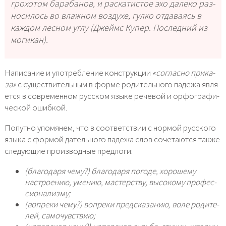
гро­хо­том бара­ба­нов, и рас­ка­ти­стое эхо дале­ко раз­
но­си­лось во влаж­ном воз­ду­хе, гул­ко отда­ва­ясь в
каж­дом лес­ном углу (Джеймс Купер. Последний из
моги­кан).
Написание и упо­треб­ле­ние кон­струк­ции
«соглас­но при­ка­
за»
с суще­стви­тель­ным в фор­ме роди­тель­но­го паде­жа явля­
ет­ся в совре­мен­ном рус­ском язы­ке рече­вой и орфо­гра­фи­
че­ской ошиб­кой.
Попутно упо­мя­нем, что в соот­вет­ствии с нор­мой рус­ско­го
язы­ка с фор­мой датель­но­го паде­жа слов соче­та­ют­ся так­же
сле­ду­ю­щие про­из­вод­ные пред­ло­ги:
(бла­го­да­ря чему?) бла­го­да­ря пого­де, хоро­ше­му
настро­е­нию, уме­нию, мастер­ству, высо­ко­му про­фес­
си­о­на­лиз­му;
(вопре­ки чему?) вопре­ки пред­ска­за­нию, воле роди­те­
лей, само­чув­ствию;