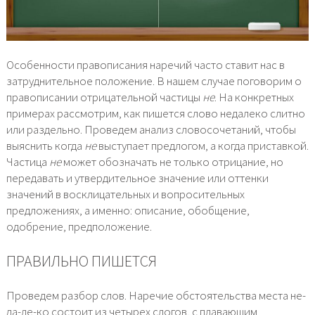
Особенности правописания наречий часто ставит нас в
затруднительное положение. В нашем случае поговорим о
правописании отрицательной частицы
не
. На конкретных
примерах рассмотрим, как пишется слово недалеко слитно
или раздельно. Проведем анализ словосочетаний, чтобы
выяснить когда
не
выступает предлогом, а когда приставкой.
Частица
не
может обозначать не только отрицание, но
передавать и утвердительное значение или оттенки
значений в восклицательных и вопросительных
предложениях, а именно: описание, обобщение,
одобрение, предположение.
ПРАВИЛЬНО ПИШЕТСЯ
Проведем разбор слов. Наречие обстоятельства места не-
да-ле-ко состоит из четырех слогов, с плавающим