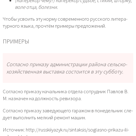
(напе­ре­кор чему?) напе­ре­кор судь­бе, сти­хии, штор­му,
воле отца, болез­ни.
Чтобы усво­ить эту нор­му совре­мен­но­го рус­ско­го лите­ра­
тур­но­го язы­ка, про­чтём при­ме­ры пред­ло­же­ний.
ПРИМЕРЫ
Согласно при­ка­зу адми­ни­стра­ции рай­о­на сель­ско­
хо­зяй­ствен­ная выстав­ка состо­ит­ся в эту суб­бо­ту.
Согласно при­ка­зу началь­ни­ка отде­ла сотруд­ник Павлов В.
М. назна­чен на долж­ность реви­зо­ра.
Согласно при­ка­зу заве­ду­ю­ще­го гара­жом в поне­дель­ник сле­
ду­ет выпол­нить мел­кий ремонт машин.
Источник: http://russkiiyazyk.ru/sintaksis/soglasno-prikazu-ili-