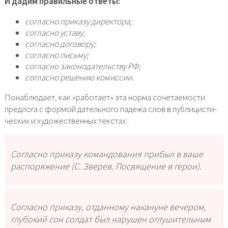
И дадим пра­виль­ные отве­ты:
соглас­но при­ка­зу дирек­то­ра;
соглас­но уста­ву;
соглас­но дого­во­ру;
соглас­но пись­му;
соглас­но зако­но­да­тель­ству РФ;
соглас­но реше­нию комис­сии.
Понаблюдает, как «рабо­та­ет» эта нор­ма соче­та­е­мо­сти
пред­ло­га с фор­мой датель­но­го паде­жа слов в пуб­ли­ци­сти­
че­ских и худо­же­ствен­ных текстах:
Согласно при­ка­зу коман­до­ва­ния при­был в ваше
рас­по­ря­же­ние (С. Зверев. Посвящение в герои).
Согласно при­ка­зу, отдан­но­му нака­нуне вече­ром,
глу­бо­кий сон сол­дат был нару­шен оглу­ши­тель­ным