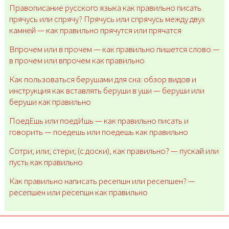
Правописание русского языка как правильно писать
прячусь или спрячу? Прячусь или спрячусь между двух
камней — как правильно прячутся или прячатся
Впрочем или в прочем — как правильно пишется слово —
в прочем или впрочем как правильно
Как пользоваться берушами для сна: обзор видов и
инструкция как вставлять беруши в уши — беруши или
беруши как правильно
ПоедЕшь или поедИшь — как правильно писать и
говорить — поедешь или поедешь как правильно
Сотри; или; стери; (c доски), как правильно? — пускай или
пусть как правильно
Как правильно написать ресепшн или ресепшен? —
ресепшен или ресепшн как правильно