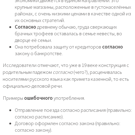
экономики движется в едином направлении: это
крупные магазины, расположенные в густонаселённых
районах, с очень низкими ценами в качестве одной из
их основных стратегий.
Согласно
древнему обычаю, груда сверкающих
брачных трофеев оставалась в семье невесты, во
дворце её семьи.
Она потребовала защиту от кредиторов
согласно
закону о банкротстве.
Исследователи отмечают, что уже в 19 веке конструкция с
родительным падежом
согласно
(чего?), расценивалась
носителями русского языка как примета казенной, то есть
официально-деловой речи.
Примеры
ошибочного
употребления.
Отправление поезда согласно расписания (правильно:
согласно расписанию).
Договор оформлен согласно закона (правильно:
согласно закону).