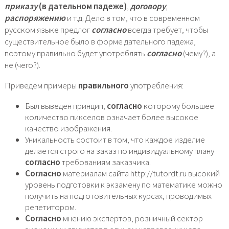
приказу
(в дательном падеже)
,
договору
,
распоряжению
и т.д. Дело в том, что в современном
русском языке предлог
согласно
всегда требует, чтобы
существительное было в форме дательного падежа,
поэтому правильно будет употреблять
согласно
(чему?), а
не (чего?).
Приведем примеры
правильного
употребления:
Был выведен принцип,
согласно
которому большее
количество пикселов означает более высокое
качество изображения.
Уникальность состоит в том, что каждое изделие
делается строго на заказ по индивидуальному плану
согласно
требованиям заказчика.
Согласно
материалам сайта http://tutordt.ru высокий
уровень подготовки к экзамену по математике можно
получить на подготовительных курсах, проводимых
репетитором.
Согласно
мнению экспертов, розничный сектор