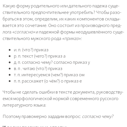
Какую фор­му роди­тель­но­го или датель­но­го паде­жа суще­
стви­тель­но­го пред­по­чти­тель­нее упо­тре­бить? Чтобы разо­
брать­ся в этом, опре­де­лим, их каких ком­по­нен­тов скла­ды­
ва­ет­ся это соче­та­ние. Оно состо­ит из про­из­вод­но­го пред­
ло­га
«соглас­но»
и падеж­ной фор­мы неоду­шев­лён­но­го суще­
стви­тель­но­го муж­ско­го рода
«при­каз»:
и. п. (что?) при­каз
р. п. текст (чего?) при­каз а
д. п. соглас­но чему? соглас­но при­каз у
в. п . читаю (что?) при­каз
т. п. инте­ре­су­ем­ся (чем?) при­каз ом
п. п. рас­ска­жет (о чём?) о при­каз е
Чтобы не сде­лать ошиб­ки в тек­сте доку­мен­та, руко­вод­ству­
ем­ся мор­фо­ло­ги­че­ской нор­мой совре­мен­но­го рус­ско­го
лите­ра­тур­но­го язы­ка:
Поэтому пра­во­мер­но зада­дим вопрос:
соглас­но чему?