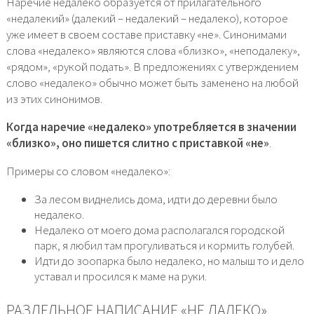
Наречие недалеко образуется от прилагательного
«недалекий» (далекий – недалекий – недалеко), которое
уже имеет в своем составе приставку «не». Синонимами
слова «недалеко» являются слова «близко», «неподалеку»,
«рядом», «рукой подать». В предложениях с утверждением
слово «недалеко» обычно может быть заменено на любой
из этих синонимов.
Когда наречие «недалеко» употребляется в значении
«близко», оно пишется слитно с приставкой «не»
.
Примеры со словом «недалеко»:
За лесом виднелись дома, идти до деревни было
недалеко.
Недалеко от моего дома располагался городской
парк, я любил там прогуливаться и кормить голубей.
Идти до зоопарка было недалеко, но малыш то и дело
уставал и просился к маме на руки.
РАЗДЕЛЬНОЕ НАПИСАНИЕ «НЕ ДАЛЕКО»