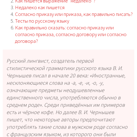
Как пишется выражение “недалеко”?
Недалеко как пишется
Согласно приказу или приказа, как правильно писать?
Тесты по русскому языку
Как правильно сказать: согласно приказу или
согласно приказа, согласно договору или согласно
договора?
Русский лингвист, создатель первой
стилистической грамматики русского языка В. И.
Чернышев писал в начале 20 века: «Иностранные,
несклоняющиеся слова на -а, -е, -и, -о, -у,
означающие предметы неодушевленные
единственного числа, употребляются обычно в
среднем роде». Среди приведённых им примеров
есть и чёрное кофе. Но далее В. И. Чернышев
пишет, что некоторые авторы предпочитают
употреблять такие слова в мужском роде согласно
с французским языком, из которого они были