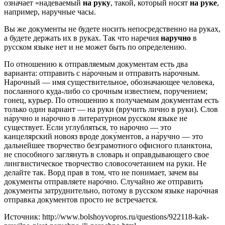
означает «надеваемый
на руку
, такой, который носят
на руке
,
например, наручные часы.
Вы же документы не будете носить непосредственно на руках,
а будете держать их в руках. Так что наречия
наручно
в
русском языке нет и не может быть по определению.
По отношению к отправляемым документам есть два
варианта: отправить с на́рочным и отправить на́рочным.
На́рочный — имя существительное, обозначающее человека,
посланного куда-либо со срочным известием, поручением;
гонец, курьер. По отношению к получаемым документам есть
только один вариант — на руки (вручить лично в руки). Слов
на́ручно и на́рочно в литературном русском языке не
существует. Если углубляться, то на́рочно — это
канцелярский новояз вроде доку́ментов, а на́ручно — это
дальнейшее творчество безграмотного офисного планктона,
не способного заглянуть в словарь и оправдывающего свое
лингвистическое творчество словосочетанием на руки. Не
делайте так. Ворд прав в том, что не понимает, зачем вы
документы отправляете наро́чно. Случайно же отправить
документы затруднительно, потому в русском языке наро́чная
отправка документов просто не встречается.
Источник: http://www.bolshoyvopros.ru/questions/922118-kak-