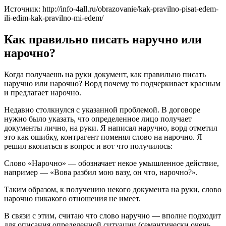
Источник: http://info-4all.ru/obrazovanie/kak-pravilno-pisat-edem-
ili-edim-kak-pravilno-mi-edem/
Как правильно писать наручно или
нарочно?
Когда получаешь на руки документ, как правильно писать
наручно или нарочно? Ворд почему то подчеркивает красным
и предлагает нарочно.
Недавно столкнулся с указанной проблемой. В договоре
нужно было указать, что определенное лицо получает
документы лично, на руки. Я написал наручно, ворд отметил
это как ошибку, контрагент поменял слово на нарочно. Я
решил вкопаться в вопрос и вот что получилось:
Слово «Нарочно» — обозначает некое умышленное действие,
например — «Вова разбил мою вазу, он что, нарочно?».
Таким образом, к получению некого документа на руки, слово
нарочно никакого отношения не имеет.
В связи с этим, считаю что слово наручно — вполне подходит
для описания определенной ситуации (семантически очень