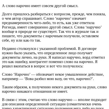
А слово нарочно имеет совсем другой смысл.
Долго пришлось разбираться с вопросом, прежде, чем поняла,
о чем автор спрашивает. Слово ‘нарочно’ означает
преднамеренность чего-либо, то есть, как уже ответила
Рогнеда, имеет совершенно другой смысл. Слова ‘наручно’
вообще в природе не существует. Так что в журнале так и
пишите, что документы с нарочным получили, оставляем
себе, ну или как-то так.
Недавно столкнулся с указанной проблемой. В договоре
нужно было указать, что определенное лицо получает
документы лично, на руки. Я написал наручно, ворд отметил
это как ошибку, контрагент поменял слово на нарочно. Я
решил вкопаться в вопрос и вот что получилось:
Слово ‘Нарочно’ — обозначает некое умышленное действие,
например — ‘Вова разбил мою вазу, он что, нарочно?’.
Таким образом, к получению некого документа на руки, слово
нарочно никакого отношения не имеет.
В связи с этим, считаю что слово наручно — вполне подходит
для описания определенной ситуации (семантически очень
точно характеризует ситуацию получения чего либо на руки,