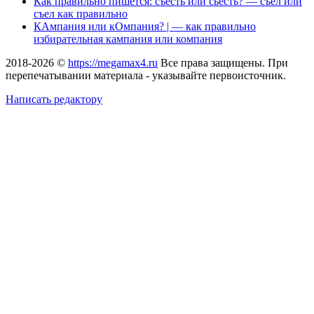
Как правильно пишется: съесть или сьесть? — съел или
съел как правильно
КАмпания или кОмпания? | — как правильно
избирательная кампания или компания
2018-2026 ©
https://megamax4.ru
Все права защищены. При
перепечатывании материала - указывайте первоисточник.
Написать редактору