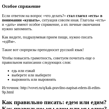
Особое спряжение
Если ответом на вопрос «что делать?»
стал глагол «есть» в
понимании «кушать»
, ситуация совсем иная. Глаголы «есть»
и «дать» имеют особое спряжение, а их личные окончания
нужно запомнить.
Как видите, подразумевая прием пищи, нужно писать
«едИм».
Такие вот сюрпризы преподносит русский язык!
Чтобы повысить грамотность, советуем почитать еще о
правильном написании следующих слов:
едь или езжай
выберете или выберите
выровнить или выровнять
Источник: http://vovet.ru/q/kak-pravilno-napisat-edem-ili-edim-
9p.html
Как правильно писать: едем или едим?
Как правильно: мы едем или мы едим?