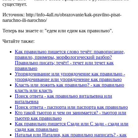
существует.
Источник: http://info-4all.ru/obrazovanie/kak-pravilno-pisat-
naruchno-ili-narochno/
Теперь вы знаете о: "едем или едим как правильно".
Читайте также:
Как правильно пишется слово течёт: правописание,
правило, примеры, морфологический разбор?
Правильно писать; течёт! - течет или течет как
правильно
Упорядочивание или упорядочение как правильно -
упорядочивание или упорядочение как правильно
Класть или ложить как правильно? - как правильно
класть или класть
Поиск ответа - как правильно витальевна или
витальевна
Поиск ответа - паспорта или паспорта как правильно
Кто такой тьютор и чем он занимается? - тьютор или
тьютер как правильно
Как правильно пишется Сзади или С зади - сзади или
сзади как правильно
Наталья или Наталия, как правильно написать? - как