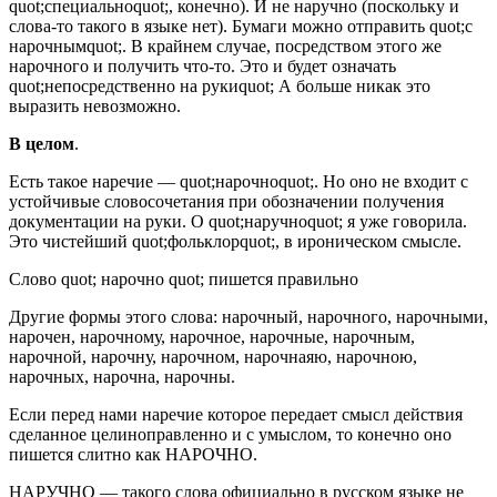
quot;специальноquot;, конечно). И не наручно (поскольку и
слова-то такого в языке нет). Бумаги можно отправить quot;с
нарочнымquot;. В крайнем случае, посредством этого же
нарочного и получить что-то. Это и будет означать
quot;непосредственно на рукиquot; А больше никак это
выразить невозможно.
В целом
.
Есть такое наречие — quot;нарочноquot;. Но оно не входит с
устойчивые словосочетания при обозначении получения
документации на руки. О quot;наручноquot; я уже говорила.
Это чистейший quot;фольклорquot;, в ироническом смысле.
Слово quot; нарочно quot; пишется правильно
Другие формы этого слова: нарочный, нарочного, нарочными,
нарочен, нарочному, нарочное, нарочные, нарочным,
нарочной, нарочну, нарочном, нарочнаяю, нарочною,
нарочных, нарочна, нарочны.
Если перед нами наречие которое передает смысл действия
сделанное целиноправленно и с умыслом, то конечно оно
пишется слитно как НАРОЧНО.
НАРУЧНО — такого слова официально в русском языке не