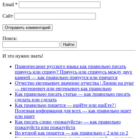
Email
*
Сайт
Поиск:
Найти
И это нужно знать!
Правописание русского языка как правильно писать
прячусь или спрячу? Прячусь или спрячусь между двух
камней — как правильно прячутся или прячатся
Отчество евгеньевич значение отчества | Линии на руке
— евгениевич или евгеньевич как правильно
Как правильно писать статьи — как правильно писать
сделать или сделать
Как правильно пишется — ищИте или ищЕте? |
Полезная информация для всех — как правильно ищет
или ищет
Как писать слово «пожалуйста» — как правильно
пожалуйста или пожалуйста
Во второй как пишется — как правильно с 2 или со 2