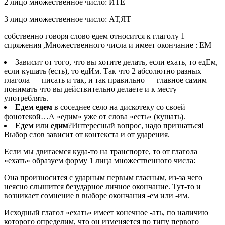
2 лицо множественное число: ИТЕ
3 лицо множественное число: АТ,ЯТ
собственно говоря слово едем относится к глаголу 1
спряжения ,Множественного числа и имеет окончание : ЕМ
Зависит от того, что вы хотите делать, если ехать, то едЕм,
если кушать (есть), то едИм. Так что 2 абсолютно разных
глагола — писать и так, и так правильно — главное самим
понимать что вы действительно делаете и к месту
употреблять.
Едем едем
в соседнее село на дискотеку со своей
фонотекой…А «едим» уже от слова «есть» (кушать).
Едем
или
едим
?Интересный вопрос, надо признаться!
Выбор слов зависит от контекста и от ударения.
Если мы двигаемся куда-то на транспорте, то от глагола
«ехать» образуем форму 1 лица множественного числа:
Она произносится с ударным первым гласным, из-за чего
неясно слышится безударное личное окончание. Тут-то и
возникает сомнение в выборе окончания -ем или -им.
Исходный глагол «ехать» имеет конечное -ать, по наличию
которого определим, что он изменяется по типу первого