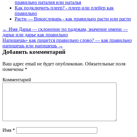
правильно наталия или наталья
Как подключить плеер? - плеер или плейер как
правильно
Расти — Викисловарь - как правильно расти или расти
← Имя Дарья — склонение по падежам, значение имени —
дарьи или дарье как правильно
Напишешь» как пишется правильно слово? — как правильно
напишешь или напишешь →
Добавить комментарий
Ваш адрес email не будет опубликован.
Обязательные поля
помечены
*
Комментарий
Имя
*