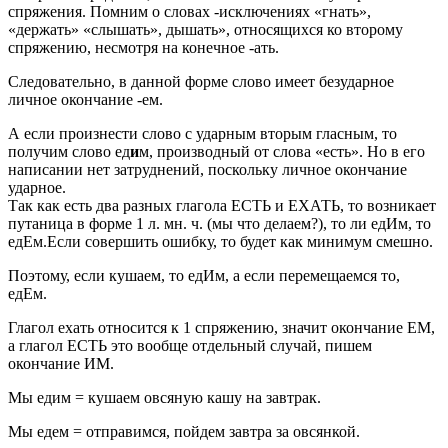
спряжения. Помним о словах -исключениях «гнать»,
«держать» «слышать», дышать», относящихся ко второму
спряжению, несмотря на конечное -ать.
Следовательно, в данной форме слово имеет безударное
личное окончание -ем.
А если произнести слово с ударным вторым гласным, то
получим слово ед
и
м, производный от слова «есть». Но в его
написании нет затруднений, поскольку личное окончание
ударное.
Так как есть два разных глагола ЕСТЬ и ЕХАТЬ, то возникает
путаница в форме 1 л. мн. ч. (мы что делаем?), то ли едИм, то
едЕм.Если совершить ошибку, то будет как минимум смешно.
Поэтому, если кушаем, то едИм, а если перемещаемся то,
едЕм.
Глагол ехать относится к 1 спряжению, значит окончание ЕМ,
а глагол ЕСТЬ это вообще отдельный случай, пишем
окончание ИМ.
Мы едим = кушаем овсяную кашу на завтрак.
Мы едем = отправимся, пойдем завтра за овсянкой.