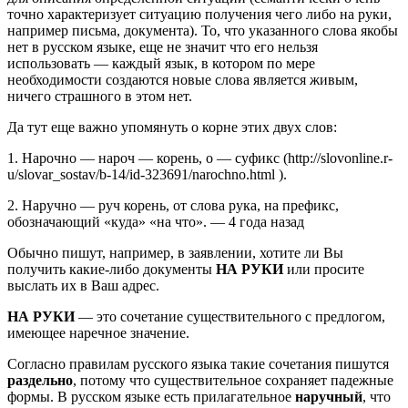
точно характеризует ситуацию получения чего либо на руки,
например письма, документа). То, что указанного слова якобы
нет в русском языке, еще не значит что его нельзя
использовать — каждый язык, в котором по мере
необходимости создаются новые слова является живым,
ничего страшного в этом нет.
Да тут еще важно упомянуть о корне этих двух слов:
1. Нарочно — нароч — корень, о — суфикс (http://slovonline.r­
u/slovar_sostav/b-14/id-323691/narochno.html­ ).
2. Наручно — руч корень, от слова рука, на префикс,
обозначающий «куда» «на что». — 4 года назад
Обычно пишут, например, в заявлении, хотите ли Вы
получить какие-либо документы
НА РУКИ
или просите
выслать их в Ваш адрес.
НА РУКИ
— это сочетание существительного с предлогом,
имеющее наречное значение.
Согласно правилам русского языка такие сочетания пишутся
раздельно
, потому что существительное сохраняет падежные
формы. В русском языке есть прилагательное
наручный
, что