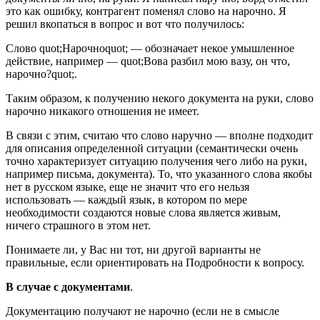
это как ошибку, контрагент поменял слово на нарочно. Я
решил вкопаться в вопрос и вот что получилось:
Слово quot;Нарочноquot; — обозначает некое умышленное
действие, например — quot;Вова разбил мою вазу, он что,
нарочно?quot;.
Таким образом, к получению некого документа на руки, слово
нарочно никакого отношения не имеет.
В связи с этим, считаю что слово наручно — вполне подходит
для описания определенной ситуации (семантически очень
точно характеризует ситуацию получения чего либо на руки,
например письма, документа). То, что указанного слова якобы
нет в русском языке, еще не значит что его нельзя
использовать — каждый язык, в котором по мере
необходимости создаются новые слова является живым,
ничего страшного в этом нет.
Понимаете ли, у Вас ни тот, ни другой варианты не
правильные, если ориентировать на Подробности к вопросу.
В случае с документами
.
Документацию получают не нарочно (если не в смысле