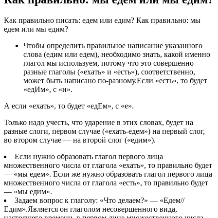
Как правильно писать: едем или едим? Как правильно: мы
едем или мы едим?
Чтобы определить правильное написание указанного
слова (едим или едем), необходимо знать, какой именно
глагол мы используем, потому что это совершенно
разные глаголы («ехать» и «есть»), соответственно,
может быть написано по-разному.Если «есть», то будет
«едИм», с «и».
А если «ехать», то будет «едЕм», с «е».
Только надо учесть, что ударение в этих словах, будет на
разные слоги, первом случае («ехать-едем») на первый слог,
во втором случае — на второй слог («едим»).
Если нужно образовать глагол первого лица
множественного числа от глагола «ехать», то правильно будет
— «мы едем». Если же нужно образовать глагол первого лица
множественного числа от глагола «есть», то правильно будет
— «мы едим».
Задаем вопрос к глаголу: «Что делаем?» — «Едем//
Едим».Является он глаголом несовершенного вида,
настоящего времени, в первом лице множественного числа