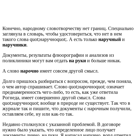
Конечно, народному словотворчеству нет границ. Специально
заглянула в словарь, чтобы удостовериться, что нет в нем
такого слова quot;наручноquot;. А есть только
наручный
и
наручники
.
Документы, результаты флюорографии и анализов из
поликлиники могут вам отдать
на руки
и больше никак.
А слово
нарочно
имеет совсем другой смысл.
Долго пришлось разбираться с вопросом, прежде, чем поняла,
о чем автор спрашивает. Слово quot;нарочноquot; означает
преднамеренность чего-либо, то есть, как уже ответила
Рогнеда, имеет совершенно другой смысл. Слова
quot;наручноquot; вообще в природе не существует. Так что в
журнале так и пишите, что документы с нарочным получили,
оставляем себе, ну или как-то так.
Недавно столкнулся с указанной проблемой. В договоре
нужно было указать, что определенное лицо получает
документы лично, на руки. Я написал наручно, ворд отметил