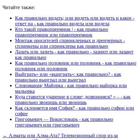
Читайте также:
Как правильно видать; или видеть или видить и какое -
ответ на - как правильно видела или видела
Кто такой правопреемник | - как правильно
правопреемник или правопреемник
Монтаж оросителей спринклерных и дренчерных -
сплинкеры или спринклеры как правильно
Лазать или лазить - как правильно - лазиют или лазают
как правильно
Как правильно половник или половник - как правильно
половник или половник
Выйграть» или «выиграть»: как правильно? - как
правильно выиграл или выиграл
Словомания; Майорка - как правильно майорка или
мальорка
Куда ставится ударение в слове; дозвонимся? » – - как
правильно звонишь или звонишь
Как склоняется имя София? - как правильно софии или
софие
Григорьевич — Викисловарь - как правильно
григорьевич или григорьевич
← Алматы или Алма-Ата? Телевизионный спор из-за