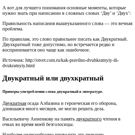
А вот для лучшего понимания основные моменты, которые
нужно знать при написании в сложных словах ‘Дву’ и ‘Двух’:
Правильность написания вышеуказанного слова — это вечная
проблема.
По правилам, это слово правильнее писать как Двукратный.
Двухкратный тоже допустимо, но встречается редко и
воспринимается оно чаще как ошибочное.
Источник: http://otvet.com.ru/kak-pravilno-dvuhkratnyiy-ili-
dvukratnyiy.html
Двукратный или двухкратный
Примеры употребления слова двукратный в литературе.
Двукратная
осада Албазина и героическая его оборона,
длившаяся много месяцев, не могли решить дела.
Васильевичу Анненкову на память
двукратного
чтения в
очках во время моей безголосицы.
Наиболее целесообразно проводить эту реакцию