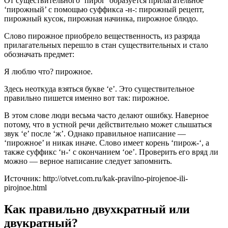
От существительного ‘пирог’ образуется прилагательное
‘пирожный’ с помощью суффикса -н-: пирожный рецепт,
пирожный кусок, пирожная начинка, пирожное блюдо.
Слово пирожное приобрело вещественность, из разряда
прилагательных перешло в стан существительных и стало
обозначать предмет:
Я люблю что? пирожное.
Здесь неоткуда взяться букве ‘е’. Это существительное
правильно пишется именно вот так: пирожное.
В этом слове люди весьма часто делают ошибку. Наверное
потому, что в устной речи действительно может слышаться
звук ‘е’ после ‘ж’. Однако правильное написание —
‘пирожное’ и никак иначе. Слово имеет корень ‘пирож-‘, а
также суффикс ‘н-‘ с окончанием ‘ое’. Проверить его вряд ли
можно — верное написание следует запомнить.
Источник: http://otvet.com.ru/kak-pravilno-pirojenoe-ili-
pirojnoe.html
Как правильно двухкратный или
двукратный?