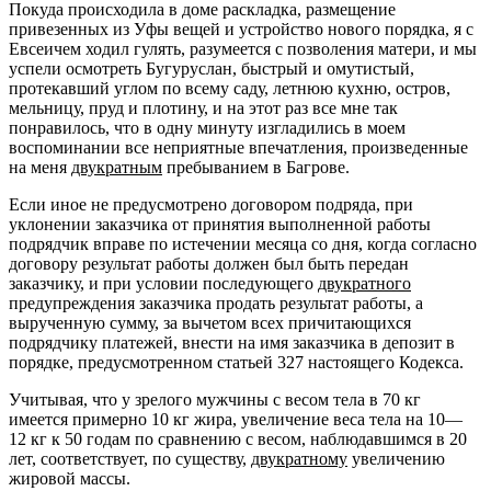
Покуда происходила в доме раскладка, размещение
привезенных из Уфы вещей и устройство нового порядка, я с
Евсеичем ходил гулять, разумеется с позволения матери, и мы
успели осмотреть Бугуруслан, быстрый и омутистый,
протекавший углом по всему саду, летнюю кухню, остров,
мельницу, пруд и плотину, и на этот раз все мне так
понравилось, что в одну минуту изгладились в моем
воспоминании все неприятные впечатления, произведенные
на меня
двукратным
пребыванием в Багрове.
Если иное не предусмотрено договором подряда, при
уклонении заказчика от принятия выполненной работы
подрядчик вправе по истечении месяца со дня, когда согласно
договору результат работы должен был быть передан
заказчику, и при условии последующего
двукратного
предупреждения заказчика продать результат работы, а
вырученную сумму, за вычетом всех причитающихся
подрядчику платежей, внести на имя заказчика в депозит в
порядке, предусмотренном статьей 327 настоящего Кодекса.
Учитывая, что у зрелого мужчины с весом тела в 70 кг
имеется примерно 10 кг жира, увеличение веса тела на 10—
12 кг к 50 годам по сравнению с весом, наблюдавшимся в 20
лет, соответствует, по существу,
двукратному
увеличению
жировой массы.