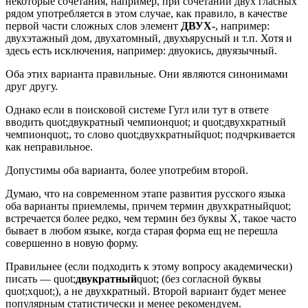
некоторые сочетания, например, при сочетании двух гласных
рядом употребляется в этом случае, как правило, в качестве
первой части сложных слов элемент
ДВУХ-
, например:
двухэтажный дом, двухатомный, двухъярусный и т.п. Хотя и
здесь есть исключения, например: двуокись, двуязычный.
Оба этих варианта правильные. Они являются синонимами
друг другу.
Однако если в поисковой системе Гугл или тут в ответе
вводить quot;двукратный чемпионquot; и quot;двухкратный
чемпионquot;, то слово quot;двухкратныйquot; подчркивается
как неправильное.
Допустимы оба варианта, более употребим второй.
Думаю, что на современном этапе развития русского языка
оба варианты приемлемы, причем термин двухкратныйquot;
встречается более редко, чем термин без буквы Х, такое часто
бывает в любом языке, когда старая форма ещ не перешла
совершенно в новую форму.
Правильнее (если подходить к этому вопросу академически)
писать — quot;
двукратный
quot; (без согласной буквы
quot;хquot;), а не двухкратный. Второй вариант будет менее
популярным статистически и менее рекомендуем.