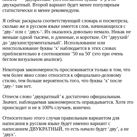
двухкратный. Второй вариант будет менее популярным
статистически и менее рекомендуем.
Я сейчас раскрыла соответствующий словарь и посмотрела,
сколько же в русском языке имеется слов, начинающихся с
‘дву-‘ или с ‘двух-‘. Их оказалось довольно немало. Никак не
меньше одной тысячи, и длинные, и короткие. От ‘двуухий’
до ‘двухинструментальный’. Использование или
неиспользование буквы ‘х’ наблюдается в этих словах
приблизительно в соотношении ’50 на 50′ (это при очень
беглом визуальном анализе).
Некоторая закономерность прослеживается только в том, что
чем более явно слово относится к официально-деловому
стилю, тем больше вероятность того, что буквы ‘х’ после
‘дву-‘ там нет.
Отнесм слово ‘двукратный’ к достаточно официальным.
Значит, наблюдаемая закономерность оправдывается. Хотя это
происходит и не в 100% случаев, конечно.
Относительно этого случая правильным вариантом для
написания в русском языке будет именно вариант с
написанием ДВУКРАТНЫЙ, то есть начало будет ‘дву’, а не
‘двух’.