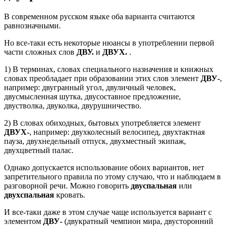
В современном русском языке оба варианта считаются
равнозначными.
Но все-таки есть некоторые нюансы в употреблении первой
части сложных слов
ДВУ.
и
ДВУХ.
.
1) В терминах, словах специального назначения и книжных
словах преобладает при образовании этих слов элемент
ДВУ-
,
например: двугранный угол, двуличный человек,
двусмысленная шутка, двусоставное предложение,
двустволка, двуколка, двурушничество.
2) В словах обиходных, бытовых употребляется элемент
ДВУХ-
, например: двухколесный велосипед, двухтактная
пауза, двухнедельный отпуск, двухместный экипаж,
двухцветный палас.
Однако допускается использование обоих вариантов, нет
запретительного правила по этому случаю, что и наблюдаем в
разговорной речи. Можно говорить
двуспальная
или
двухспальная
кровать.
И все-таки даже в этом случае чаще используется вариант с
элементом
ДВУ-
(двукратный чемпион мира, двусторонний