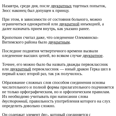
Назавтра, среди дня, после
двукратных
тщетных попыток,
Зюсс наконец был допущен к принцу.
При этом, в зависимости от состояния больного, можно
ограничиться однократной или
двукратной
инъекцией, а
далее назначать прием внутрь, как указано ранее.
Кропоткин считал даже, что оледенение Олекминско-
Витимского района было
двукратным
.
Последние поднятия четвертичного времени вызвали
оледенение высших цепей, во всяком случае
двукратное
.
Точнее, его можно было бы назвать дважды первоклассник
или
двукратный
первоклассник — юный дракон Герка шел в
первый класс второй раз, так уж получилось.
Образование сложных слов способом соединения основы
числительного и полной формы прилагательного подчиняется
не только орфографическим, но и орфоэпическим правилам.
Их необходимо учитывать при написании слова
двусторонний
, правильность употребления которого на слух
определить довольно сложно.
Он содержат элемент
дву
-, который соединяется с