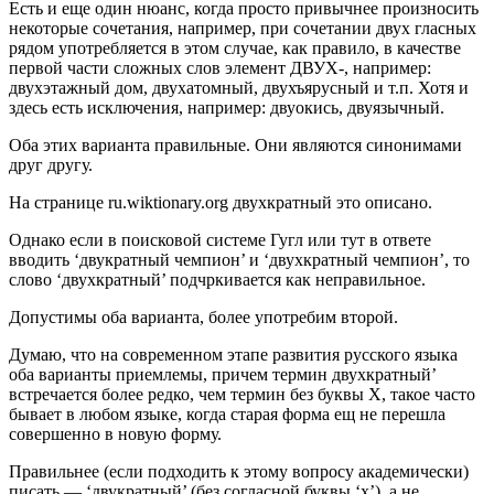
Есть и еще один нюанс, когда просто привычнее произносить
некоторые сочетания, например, при сочетании двух гласных
рядом употребляется в этом случае, как правило, в качестве
первой части сложных слов элемент ДВУХ-, например:
двухэтажный дом, двухатомный, двухъярусный и т.п. Хотя и
здесь есть исключения, например: двуокись, двуязычный.
Оба этих варианта правильные. Они являются синонимами
друг другу.
На странице ru.wiktionary.org двухкратный это описано.
Однако если в поисковой системе Гугл или тут в ответе
вводить ‘двукратный чемпион’ и ‘двухкратный чемпион’, то
слово ‘двухкратный’ подчркивается как неправильное.
Допустимы оба варианта, более употребим второй.
Думаю, что на современном этапе развития русского языка
оба варианты приемлемы, причем термин двухкратный’
встречается более редко, чем термин без буквы Х, такое часто
бывает в любом языке, когда старая форма ещ не перешла
совершенно в новую форму.
Правильнее (если подходить к этому вопросу академически)
писать — ‘двукратный’ (без согласной буквы ‘х’), а не