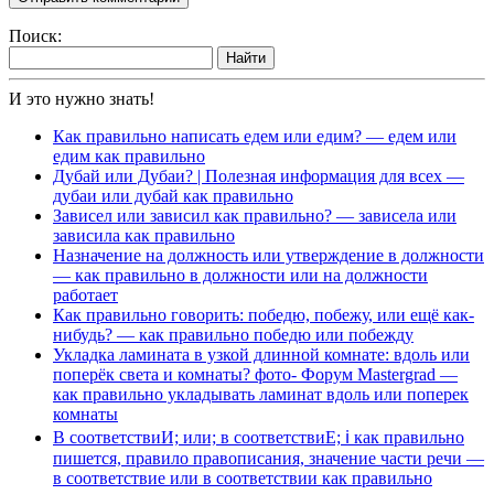
Поиск:
Найти
И это нужно знать!
Как правильно написать едем или едим? — едем или
едим как правильно
Дубай или Дубаи? | Полезная информация для всех —
дубаи или дубай как правильно
Зависел или зависил как правильно? — зависела или
зависила как правильно
Назначение на должность или утверждение в должности
— как правильно в должности или на должности
работает
Как правильно говорить: победю, побежу, или ещё как-
нибудь? — как правильно победю или побежду
Укладка ламината в узкой длинной комнате: вдоль или
поперёк света и комнаты? фото- Форум Mastergrad —
как правильно укладывать ламинат вдоль или поперек
комнаты
В соответствиИ; или; в соответствиЕ; ℹ️ как правильно
пишется, правило правописания, значение части речи —
в соответствие или в соответствии как правильно