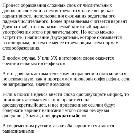
Процесс образования сложных слов от числительных
довольно сложен и в нем встречаются такие вещи, как
вариативность использования окончания родительного
падежа числительного. Более правильным считается вариант
Двукратный, это так называемый книжный вариант
употребления этого прилагательного. Но легко можно
встретить и написание Двухкратный, которое оказывается
разговорным, но тем не менее отвечающим всем нормам
словообразования.
В любом случае, У или УХ в итоговом слове окажется
соединительным интерфиксом.
А вот доверять автоматическому исправлению поисковика я
не рекомендую, как и программам проверки орфографии, если
не запрещается, значит возможно.
Если в поиск Яндекса ввести слово quot;двухкратныйquot;, то
поисковик автоматически исправит его на
quot;двукратныйquot;, и все приведенные ссылки будут
содержать вариант написания этого слова без буквы
quot;хquot;. Значит, quot;
двукратный
quot;.
В современном русском языке оба варианта считаются
равнозначными.