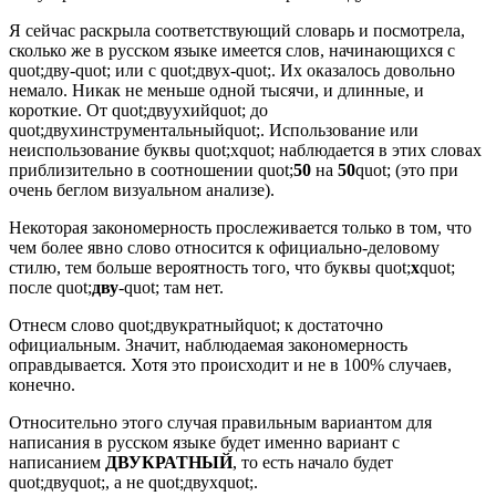
Я сейчас раскрыла соответствующий словарь и посмотрела,
сколько же в русском языке имеется слов, начинающихся с
quot;дву-quot; или с quot;двух-quot;. Их оказалось довольно
немало. Никак не меньше одной тысячи, и длинные, и
короткие. От quot;двуухийquot; до
quot;двухинструментальныйquot;. Использование или
неиспользование буквы quot;хquot; наблюдается в этих словах
приблизительно в соотношении quot;
50
на
50
quot; (это при
очень беглом визуальном анализе).
Некоторая закономерность прослеживается только в том, что
чем более явно слово относится к официально-деловому
стилю, тем больше вероятность того, что буквы quot;
х
quot;
после quot;
дву
-quot; там нет.
Отнесм слово quot;двукратныйquot; к достаточно
официальным. Значит, наблюдаемая закономерность
оправдывается. Хотя это происходит и не в 100% случаев,
конечно.
Относительно этого случая правильным вариантом для
написания в русском языке будет именно вариант с
написанием
ДВУКРАТНЫЙ
, то есть начало будет
quot;двуquot;, а не quot;двухquot;.