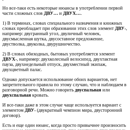
Но все-таки есть некоторые нюансы в употреблении первой
части сложных слов
ДВУ…
и
ДВУХ…
.
1) В терминах, словах специального назначения и книжных
словах преобладает при образовании этих слов элемент
ДВУ-
,
например: двугранный угол, двуличный человек,
двусмысленная шутка, двусоставное предложение,
двустволка, двуколка, двурушничество.
2) В словах обиходных, бытовых употребляется элемент
ДВУХ-
, например: двухколесный велосипед, двухтактная
пауза, двухнедельный отпуск, двухместный экипаж,
двухцветный палас.
Однако допускается использование обоих вариантов, нет
запретительного правила по этому случаю, что и наблюдаем в
разговорной речи. Можно говорить
двуспальная
или
двухспальная
кровать.
И все-таки даже в этом случае чаще используется вариант с
элементом
ДВУ-
(двукратный чемпион мира, двусторонний
договор).
Есть и еще один нюанс, когда просто привычнее произносить