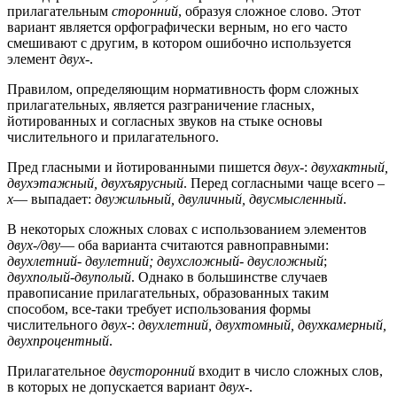
прилагательным
сторонний
, образуя сложное слово. Этот
вариант является орфографически верным, но его часто
смешивают с другим, в котором ошибочно используется
элемент
двух
-.
Правилом, определяющим нормативность форм сложных
прилагательных, является разграничение гласных,
йотированных и согласных звуков на стыке основы
числительного и прилагательного.
Пред гласными и йотированными пишется
двух-
:
двухактный,
двухэтажный, двухъярусный
. Перед согласными чаще всего
–
х
— выпадает:
двужильный, двуличный, двусмысленный
.
В некоторых сложных словах с использованием элементов
двух-/дву
— оба варианта считаются равноправными:
двухлетний- двулетний; двухсложный- двусложный
;
двухполый-двуполый
. Однако в большинстве случаев
правописание прилагательных, образованных таким
способом, все-таки требует использования формы
числительного
двух
-:
двухлетний, двухтомный, двухкамерный,
двухпроцентный
.
Прилагательное
двусторонний
входит в число сложных слов,
в которых не допускается вариант
двух-
.