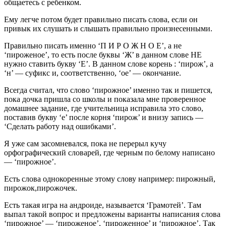
общаетесь с ребенком.
Ему легче потом будет правильно писать слова, если он
привык их слушать и слышать правильно произнесенными.
Правильно писать именно ‘П И Р О Ж Н О Е’, а не
‘пироженое’, то есть после буквы ‘Ж’ в данном слове НЕ
нужно ставить букву ‘Е’. В данном слове корень : ‘пирож’, а
‘н’ — суфикс и, соответственно, ‘ое’ — окончание.
Всегда считал, что слово ‘пирожное’ именно так и пишется,
пока дочка пришла со школы и показала мне проверенное
домашнее задание, где учительница исправила это слово,
поставив букву ‘е’ после корня ‘пирож’ и внизу запись —
‘Сделать работу над ошибками’.
Я уже сам засомневался, пока не перерыл кучу
орфографический словарей, где черным по белому написано
— ‘пирожное’.
Есть слова однокоренные этому слову например: пирожный,
пирожок,пирожочек.
Есть такая игра на андроиде, называется ‘Грамотей’. Там
выпал такой вопрос и предложены варианты написания слова
‘пирожное’ — ‘пироженое’, ‘пироженное’ и ‘пирожное’. Так