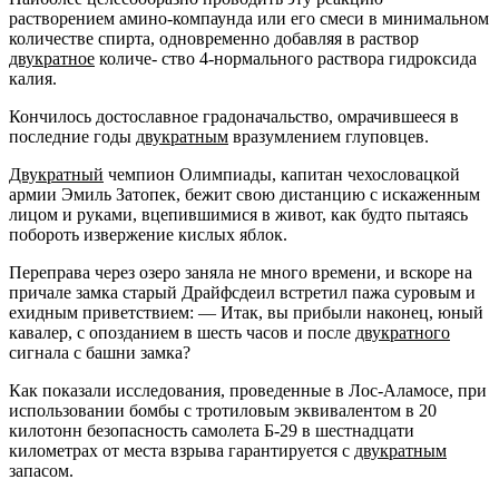
растворением амино-компаунда или его смеси в минимальном
количестве спирта, одновременно добавляя в раствор
двукратное
количе- ство 4-нормального раствора гидроксида
калия.
Кончилось достославное градоначальство, омрачившееся в
последние годы
двукратным
вразумлением глуповцев.
Двукратный
чемпион Олимпиады, капитан чехословацкой
армии Эмиль Затопек, бежит свою дистанцию с искаженным
лицом и руками, вцепившимися в живот, как будто пытаясь
побороть извержение кислых яблок.
Переправа через озеро заняла не много времени, и вскоре на
причале замка старый Драйфсдеил встретил пажа суровым и
ехидным приветствием: — Итак, вы прибыли наконец, юный
кавалер, с опозданием в шесть часов и после
двукратного
сигнала с башни замка?
Как показали исследования, проведенные в Лос-Аламосе, при
использовании бомбы с тротиловым эквивалентом в 20
килотонн безопасность самолета Б-29 в шестнадцати
километрах от места взрыва гарантируется с
двукратным
запасом.