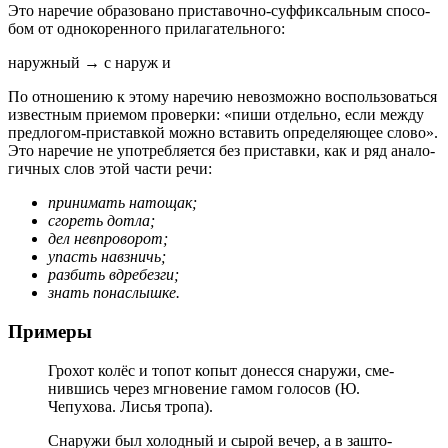
Это наре­чие обра­зо­ва­но приставочно-суффиксальным спо­со­
бом от одно­ко­рен­но­го при­ла­га­тель­но­го:
наруж­ный → с наруж и
По отно­ше­нию к это­му наре­чию невоз­мож­но вос­поль­зо­вать­ся
извест­ным при­е­мом про­вер­ки: «пиши отдель­но, если меж­ду
предлогом-приставкой мож­но вста­вить опре­де­ля­ю­щее сло­во».
Это наре­чие не упо­треб­ля­ет­ся без при­став­ки, как и ряд ана­ло­
гич­ных слов этой части речи:
при­ни­мать нато­щак;
сго­реть дотла;
дел нев­про­во­рот;
упасть навз­ничь;
раз­бить вдре­без­ги;
знать пона­слыш­ке.
Примеры
Грохот колёс и топот копыт донес­ся сна­ру­жи, сме­
нив­шись через мгно­ве­ние гамом голо­сов (Ю.
Чепухова. Лисья тро­па).
Снаружи был холод­ный и сырой вечер, а в зашто­