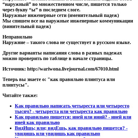
“наружный” во множественном числе, пишется только
через букву “ы” в последнем слоге.
Наружные
инженерные сети (именительный падеж)
Мы спишем все на
наружные
инженерные коммуникации
(винительный падеж)
Неправильно
Наружние – такого слова не существует в русском языке.
Другие варианты написания слова в разных падежах
можно проверить по таблице в начале страницы.
Источник: http://wariwona.livejournal.com/67010.html
Теперь вы знаете о: "как правильно плинтуса или
плинтусы".
Читайте также:
Как правильно написать четыреста или четыресто
тысяч? - четыреста или четыреста как правильно
Как правильно пишется: иней или иний? - иней или
иней как правильно
ВидИшь; или; видЕшь, как правильно пишется? -
увидишь или увидишь как правильно