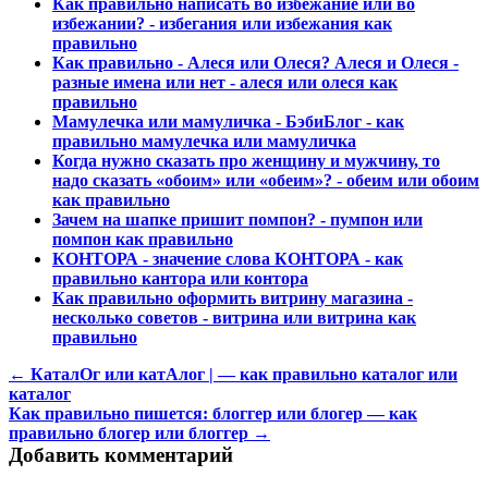
Как правильно написать во избежание или во
избежании? - избегания или избежания как
правильно
Как правильно - Алеся или Олеся? Алеся и Олеся -
разные имена или нет - алеся или олеся как
правильно
Мамулечка или мамуличка - БэбиБлог - как
правильно мамулечка или мамуличка
Когда нужно сказать про женщину и мужчину, то
надо сказать «обоим» или «обеим»? - обеим или обоим
как правильно
Зачем на шапке пришит помпон? - пумпон или
помпон как правильно
КОНТОРА - значение слова КОНТОРА - как
правильно кантора или контора
Как правильно оформить витрину магазина -
несколько советов - витрина или витрина как
правильно
← КаталОг или катАлог | — как правильно каталог или
каталог
Как правильно пишется: блоггер или блогер — как
правильно блогер или блоггер →
Добавить комментарий