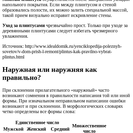
напольного покрытия. Если между плинтусом и стеной
образовались полости, их можно залить специальной массой,
такой прием визуально исправит искривление стены.
Уход за плинтусами
чрезвычайно прост. Только при уходе за
деревянными плинтусами следует избегать чрезмерного
увлажнения.
Источник: http://www.idealdomik.ru/yenciklopedija-poleznyh-
sovetov/v-dom-prish-l-remont/plintus-kak-pravilno-vybrat-
plintus.html
Наружная или наружняя как
правильно?
При склонении прилагательного «наружный» часто
возникают сомнения в правильности написания той или иной
формы. При изначальном неправильном написании ошибки
возникают и при склонении. В морфологических словарях
четко определены все формы слова:
Единственное число
Множественное
Мужской
Женский
Средний
число