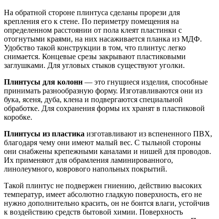
На обратной стороне плинтуса сделаны прорези для
крепления его к стене. По периметру помещения на
определенном расстоянии от пола клеят пластинки с
отогнутыми краями, на них насаживается планка из МДФ.
Удобство такой конструкции в том, что плинтус легко
снимается. Концевые срезы закрывают пластиковыми
заглушками. Для угловых стыков существуют уголки.
Плинтусы для колонн
— это гнущиеся изделия, способные
принимать разнообразную форму. Изготавливаются они из
бука, ясеня, дуба, клена и подвергаются специальной
обработке. Для сохранения формы их хранят в пластиковой
коробке.
Плинтусы из пластика
изготавливают из вспененного ПВХ,
благодаря чему они имеют малый вес. С тыльной стороны
они снабжены крепежными каналами и нишей для проводов.
Их применяют для обрамления ламинированного,
линолеумного, коврового напольных покрытий.
Такой плинтус не подвержен гниению, действию вы­соких
температур, имеет абсолютно гладкую поверхность, его не
нужно дополнительно красить, он не боится влаги, устойчив
к воздействию средств бытовой химии. Поверхность