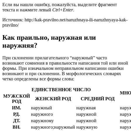
Если вы нашли ошибку, пожалуйста, выделите фрагмент
текста и нажмите левый
Ctrl+Enter
.
Источник: http://kak-pravilno.net/naruzhnaya-ili-naruzhnyaya-kak-
pravilno/
Как праильно, наружная или
наружняя?
При склонении прилагательного “наружный” часто
возникают сомнения в правильности написания той или иной
формы. При изначальном неправильном написании ошибки
возникают и при склонении. В морфологических словарях
четко определены все формы слова:
ЕДИНСТВЕННОЕ ЧИСЛО
МНО
МУЖСКОЙ
ЖЕНСКИЙ РОД
СРЕДНИЙ РОД
РОД
ИМ.
наружный
наружная
нару
РД.
наружного
наружной
нару
ДТ.
наружному
наружной
нару
ВН.
наружного;наружный
наружную
нару