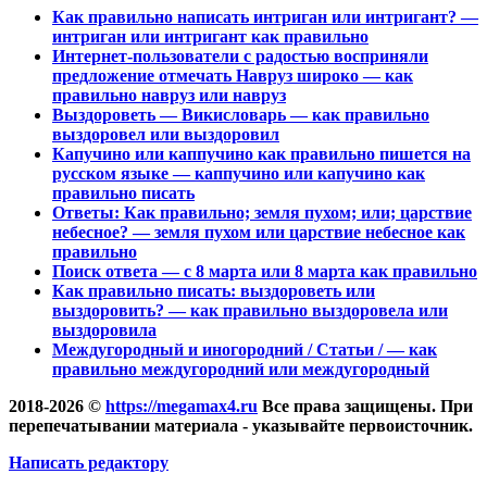
Как правильно написать интриган или интригант? —
интриган или интригант как правильно
Интернет-пользователи с радостью восприняли
предложение отмечать Навруз широко — как
правильно навруз или навруз
Выздороветь — Викисловарь — как правильно
выздоровел или выздоровил
Капучино или каппучино как правильно пишется на
русском языке — каппучино или капучино как
правильно писать
Ответы: Как правильно; земля пухом; или; царствие
небесное? — земля пухом или царствие небесное как
правильно
Поиск ответа — с 8 марта или 8 марта как правильно
Как правильно писать: выздороветь или
выздоровить? — как правильно выздоровела или
выздоровила
Междугородный и иногородний / Статьи / — как
правильно междугородний или междугородный
2018-2026 ©
https://megamax4.ru
Все права защищены. При
перепечатывании материала - указывайте первоисточник.
Написать редактору