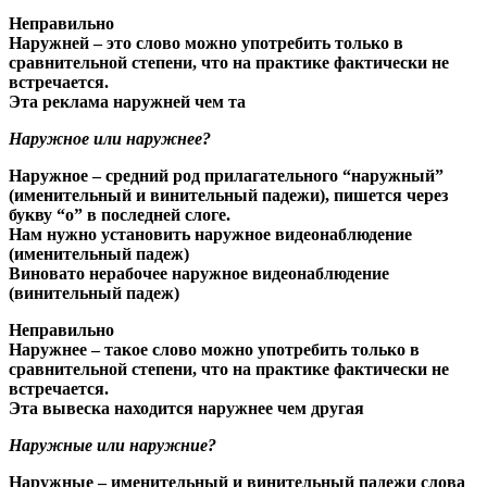
Неправильно
Наружней
– это слово можно употребить только в
сравнительной степени, что на практике фактически не
встречается.
Эта реклама
наружней
чем та
Наружное или наружнее?
Наружное
– средний род прилагательного “наружный”
(именительный и винительный падежи), пишется через
букву “о” в последней слоге.
Нам нужно установить
наружное
видеонаблюдение
(именительный падеж)
Виновато нерабочее
наружное
видеонаблюдение
(винительный падеж)
Неправильно
Наружнее
– такое слово можно употребить только в
сравнительной степени, что на практике фактически не
встречается.
Эта вывеска находится
наружнее
чем другая
Наружные или наружние?
Наружные
– именительный и винительный падежи слова