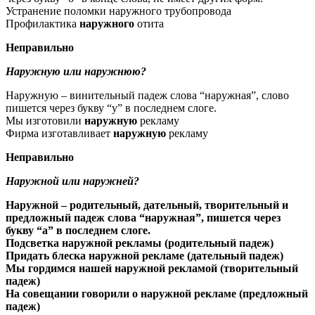
Устранение поломки наружного трубопровода
Профилактика
наружного
отита
Неправильно
Наружную или наружнюю?
Наружную – винительный падеж слова “наружная”, слово
пишется через букву “у” в последнем слоге.
Мы изготовили
наружную
рекламу
Фирма изготавливает
наружную
рекламу
Неправильно
Наружной или наружней?
Наружной
– родительный, дательный, творительный и
предложный падеж слова “наружная”, пишется через
букву “а” в последнем слоге.
Подсветка
наружной
рекламы (родительный падеж)
Придать блеска
наружной
рекламе (дательный падеж)
Мы гордимся нашей
наружной
рекламой (творительный
падеж)
На совещании говорили о
наружной
рекламе (предложный
падеж)