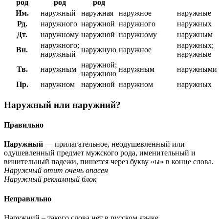
род
род
род
Им.
наружный
наружная
наружное
наружные
Рд.
наружного
наружной
наружного
наружных
Дт.
наружному
наружной
наружному
наружным
наружного;
наружных;
Вн.
наружную
наружное
наружный
наружные
наружной;
Тв.
наружным
наружным
наружными
наружною
Пр.
наружном
наружной
наружном
наружных
Наружный или наружний?
Правильно
Наружный
— прилагательное, неодушевленный или
одушевленный предмет мужского рода, именительный и
винительный падежи, пишется через букву «ы» в конце слова.
Наружный отит очень опасен
Наружный рекламный блок
Неправильно
Наружний – такого слова нет в русском языке.