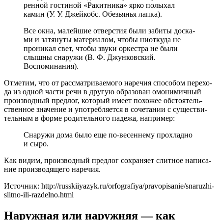
рен­ной гости­ной «Ракитника» ярко полы­хал
камин (У. У. Джейкобс. Обезьянья лап­ка).
Все окна, малей­шие отвер­стия были заби­ты дос­ка­
ми и затя­ну­ты мате­ри­а­лом, что­бы ниот­ку­да не
про­ни­кал свет, что­бы зву­ки оркест­ра не были
слыш­ны сна­ру­жи (В. Ф. Джунковский.
Воспоминания).
Отметим, что от рас­смат­ри­ва­е­мо­го наре­чия спо­со­бом пере­хо­
да из одной части речи в дру­гую обра­зо­ван омо­ни­мич­ный
про­из­вод­ный пред­лог, кото­рый име­ет похо­жее обсто­я­тель­
ствен­ное зна­че­ние и упо­треб­ля­ет­ся в соче­та­нии с суще­стви­
тель­ным в фор­ме роди­тель­но­го паде­жа, напри­мер:
Снаружи дома было еще по-весеннему про­хлад­но
и сыро.
Как видим, про­из­вод­ный пред­лог сохра­ня­ет слит­ное напи­са­
ние про­из­во­дя­ще­го наре­чия.
Источник: http://russkiiyazyk.ru/orfografiya/pravopisanie/snaruzhi-
slitno-ili-razdelno.html
Наружная или наружняя — как