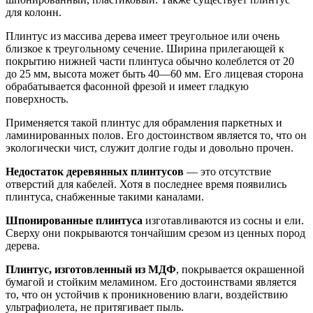
для колонн.
Плинтус из массива дерева имеет треугольное или очень
близкое к треугольному сечение. Ширина прилегающей к
покрытию нижней части плинтуса обычно колеблется от 20
до 25 мм, высота может быть 40—60 мм. Его лицевая сторона
обрабатывается фасонной фрезой и имеет гладкую
поверхность.
Применяется такой плинтус для обрамления паркетных и
ламинированных полов. Его достоинством является то, что он
экологически чист, служит долгие годы и довольно прочен.
Недостаток деревянных плинтусов
— это отсутствие
отверстий для кабелей. Хотя в последнее время появи­лись
плинтуса, снабженные такими каналами.
Шпонированные плинтуса
изготавливаются из сосны и ели.
Сверху они покрываются тончайшим срезом из ценных пород
дерева.
Плинтус, изготовленный из МДФ
, покрывается окрашенной
бумагой и стойким меламином. Его достоинства­ми является
то, что он устойчив к проникновению влаги, воздействию
ультрафиолета, не притягивает пыль.