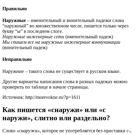
Правильно
Наружные
– именительный и винительный падежи слова
“наружный” во множественном числе, пишется только через
букву “ы” в последнем слоге.
Наружные инженерные сети
(именительный падеж)
Мы спишем все на наружные инженерные коммуникации
(винительный падеж)
Неправильно
Наружние – такого слова не существует в русском языке.
Другие варианты написания слова в разных падежах можно
проверить по таблице в начале страницы.
Источник: http://morevokne.ru/?p=1611
Как пишется «снаружи» или «с
наружи», слитно или раздельно?
Слово
«сна­ру­жи»
, кото­рое не упо­треб­ля­ет­ся без при­став­ки
с-
,