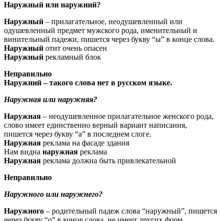
Наружный или наружний?
Наружный
– прилагательное, неодушевленный или
одушевленный предмет мужского рода, именительный и
винительный падежи, пишется через букву “ы” в конце слова.
Наружный
отит очень опасен
Наружный
рекламный блок
Неправильно
Наружний – такого слова нет в русском языке.
Наружная или наружняя?
Наружная
– неодушевленное прилагательное женского рода,
слово имеет единственно верный вариант написания,
пишется через букву “а” в последнем слоге.
Наружная
реклама на фасаде здания
Нам видна
наружная
реклама
Наружная
реклама должна быть привлекательной
Неправильно
Наружного или наружнего?
Наружного
– родительный падеж слова “наружный”, пишется
через букву “о” в конце слова, не имеет других форм.