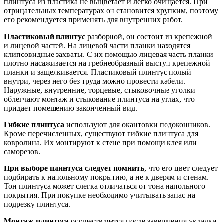
плинтуса из пластика не выцветает и легко очищается. При
отрицательных температурах он становится хрупким, поэтому
его рекомендуется применять для внутренних работ.
Пластиковый плинтус
разборной, он состоит из кре­пежной
и лицевой частей. На лицевой части планки находятся
клипсовидные захваты. С их помощью лицевая часть планки
плотно насаживается на гребнеобразный выступ крепежной
планки и защелкивается. Пластиковый плинтус полый
внутри, через него без труда можно провести кабели.
Наружные, внутренние, торцевые, стыковочные уголки
облегчают монтаж и стыкование плинтуса на углах, что
придает помещению законченный вид.
Гибкие плинтуса
используют для окантовки подоконников.
Кроме перечисленных, существуют гибкие плинтуса для
ковролина. Их монтируют к стене при помощи клея или
саморезов.
При выборе плинтуса следует помнить
, что его цвет следует
подбирать к напольному покрытию, а не к дверям и стенам.
Тон плинтуса может слегка отличаться от тона напольного
покрытия. При покупке необходимо учитывать запас на
подрезку плинтуса.
Монтаж плинтуса
осуществляется после завершения укладки