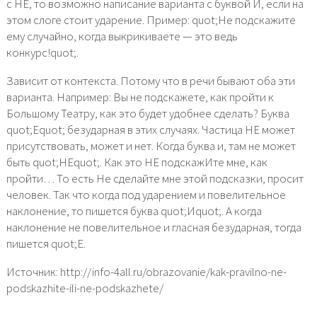
с НЕ, то возможно написание варианта с буквой И, если на
этом слоге стоит ударение. Пример: quot;Не подскажите
ему случайно, когда выкрикиваете — это ведь
конкурс!quot;.
Зависит от контекста. Потому что в речи бывают оба эти
варианта. Например: Вы не подскажете, как пройти к
Большому Театру, как это будет удобнее сделать? Буква
quot;Еquot; безударная в этих случаях. Частица НЕ может
присутствовать, может и нет. Когда буква и, там не может
быть quot;НЕquot;. Как это НЕ подскажИте мне, как
пройти… То есть Не сделайте мне этой подсказки, просит
человек. Так что когда под ударением и повелительное
наклонение, то пишется буква quot;Иquot;. А когда
наклонение не повелительное и гласная безударная, тогда
пишется quot;Е.
Источник: http://info-4all.ru/obrazovanie/kak-pravilno-ne-
podskazhite-ili-ne-podskazhete/