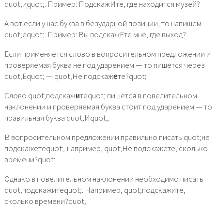
quot;иquot;. Пример: ПодскажИте, где находится музей?
А вот если у нас буква в безударной позиции, то напишем
quot;еquot;. Пример: Вы подскажЕте мне, где выход?
Если применяется слово в вопросительном предложении и
проверяемая буква не под ударением — то пишется через
quot;Еquot; — quot;Не подскаж
е
те?quot;
Слово quot;подскаж
и
теquot; пишется в повелительном
наклонении и проверяемая буква стоит под ударением — то
правильная буква quot;Иquot;.
В вопросительном предложении правильно писать quot;не
подскажетеquot;. например, quot;Не подскажете, сколько
времени?quot;
Однако в повелительном наклонении необходимо писать
quot;подскажитеquot;. Например, quot;подскажите,
сколько времени?quot;