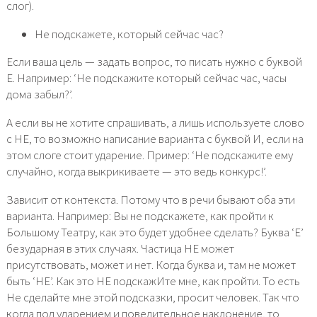
слог).
Не подскажете, который сейчас час?
Если ваша цель — задать вопрос, то писать нужно с буквой
Е. Например: ‘Не подскажите который сейчас час, часы
дома забыл?’.
А если вы не хотите спрашивать, а лишь используете слово
с НЕ, то возможно написание варианта с буквой И, если на
этом слоге стоит ударение. Пример: ‘Не подскажите ему
случайно, когда выкрикиваете — это ведь конкурс!’.
Зависит от контекста. Потому что в речи бывают оба эти
варианта. Например: Вы не подскажете, как пройти к
Большому Театру, как это будет удобнее сделать? Буква ‘Е’
безударная в этих случаях. Частица НЕ может
присутствовать, может и нет. Когда буква и, там не может
быть ‘НЕ’. Как это НЕ подскажИте мне, как пройти. То есть
Не сделайте мне этой подсказки, просит человек. Так что
когда под ударением и повелительное наклонение, то