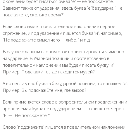
окончании будет писаться буква ‘е’ — не подскажете.
Зависит также от ударения, здесь буква ‘е’безударна. ‘Не
подскажете, сколько время?’
Если слово имеет повелительное наклонение первое
спряжение, и под ударением пишется буква ‘и’, например,
‘Не подскажите смысл чего — либо. ‘ и т. д.
В случае с данным словом стоит ориентироваться именно
на ударение. В Ударной позиции и соответсвенно в
повелительном наклонении мы будем писать букву ‘и’.
Пример: ПодскажИте, где находится музей?
А вот если у нас буква в безударной позиции, то напишем ‘е’.
Пример: Вы подскажЕте мне, где выход?
Если применяется слово в вопросительном предложении и
проверяемая буква не под ударением — то пишется через
‘Е’ — ‘Не подскажете?’
Слово ‘подскажите’ пишется в повелительном наклонении