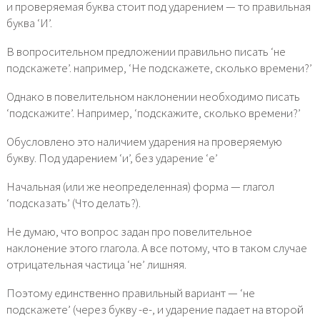
и проверяемая буква стоит под ударением — то правильная
буква ‘И’.
В вопросительном предложении правильно писать ‘не
подскажете’. например, ‘Не подскажете, сколько времени?’
Однако в повелительном наклонении необходимо писать
‘подскажите’. Например, ‘подскажите, сколько времени?’
Обусловлено это наличием ударения на проверяемую
букву. Под ударением ‘и’, без ударение ‘е’
Начальная (или же неопределенная) форма — глагол
‘подсказать’ (Что делать?).
Не думаю, что вопрос задан про повелительное
наклонение этого глагола. А все потому, что в таком случае
отрицательная частица ‘не’ лишняя.
Поэтому единственно правильный вариант — ‘не
подскажете’ (через букву -е-, и ударение падает на второй