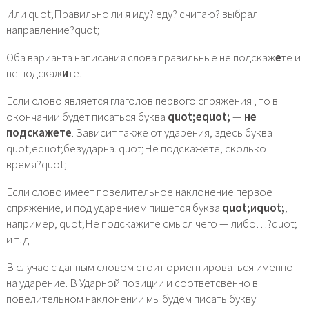
Или quot;Правильно ли я иду? еду? считаю? выбрал
направление?quot;
Оба варианта написания слова правильные не подскаж
е
те и
не подскаж
и
те.
Если слово является глаголов первого спряжения , то в
окончании будет писаться буква
quot;еquot;
—
не
подскажете
. Зависит также от ударения, здесь буква
quot;еquot;безударна. quot;Не подскажете, сколько
время?quot;
Если слово имеет повелительное наклонение первое
спряжение, и под ударением пишется буква
quot;иquot;
,
например, quot;Не подскажите смысл чего — либо…?quot;
и т. д.
В случае с данным словом стоит ориентироваться именно
на ударение. В Ударной позиции и соответсвенно в
повелительном наклонении мы будем писать букву