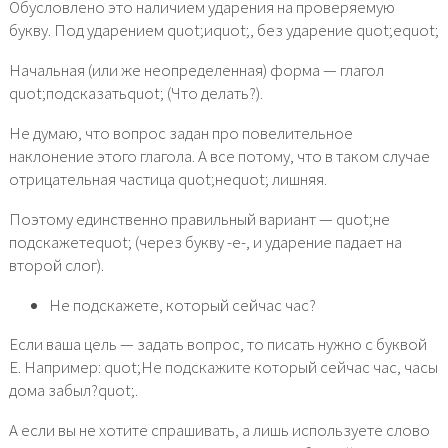
Обусловлено это наличием ударения на проверяемую
букву. Под ударением quot;иquot;, без ударение quot;еquot;
Начальная (или же неопределенная) форма — глагол
quot;подсказатьquot; (Что делать?).
Не думаю, что вопрос задан про повелительное
наклонение этого глагола. А все потому, что в таком случае
отрицательная частица quot;неquot; лишняя.
Поэтому единственно правильный вариант — quot;не
подскажетеquot; (через букву -е-, и ударение падает на
второй слог).
Не подскажете, который сейчас час?
Если ваша цель — задать вопрос, то писать нужно с буквой
Е. Например: quot;Не подскажите который сейчас час, часы
дома забыл?quot;.
А если вы не хотите спрашивать, а лишь используете слово