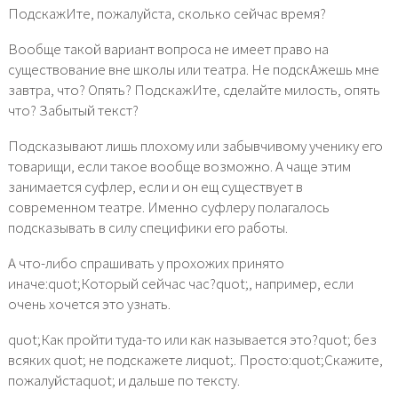
ПодскажИте, пожалуйста, сколько сейчас время?
Вообще такой вариант вопроса не имеет право на
существование вне школы или театра. Не подскАжешь мне
завтра, что? Опять? ПодскажИте, сделайте милость, опять
что? Забытый текст?
Подсказывают лишь плохому или забывчивому ученику его
товарищи, если такое вообще возможно. А чаще этим
занимается суфлер, если и он ещ существует в
современном театре. Именно суфлеру полагалось
подсказывать в силу специфики его работы.
А что-либо спрашивать у прохожих принято
иначе:quot;Который сейчас час?quot;, например, если
очень хочется это узнать.
quot;Как пройти туда-то или как называется это?quot; без
всяких quot; не подскажете лиquot;. Просто:quot;Скажите,
пожалуйстаquot; и дальше по тексту.