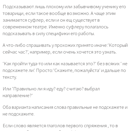
Подсказывают лишь плохому или забывчивому ученику его
товарищи, если такое вообще возможно. А чаще этим
занимается суфлер, если и он ещ существует в
современном театре. Именно суфлеру полагалось
подсказывать в силу специфики его работы.
А что-либо спрашивать у прохожих принято иначе:’Который
сейчас час?’, например, если очень хочется это узнать.
‘Как пройти туда-то или как называется это?’ без всяких ‘ не
подскажете ли’. Просто:’Скажите, пожалуйста’ и дальше по
тексту.
Или ‘Правильно ли я иду? еду? считаю? выбрал
направление?’
Оба варианта написания слова правильные не подскажете и
не подскажите.
Если слово является глаголов первого спряжения , то в