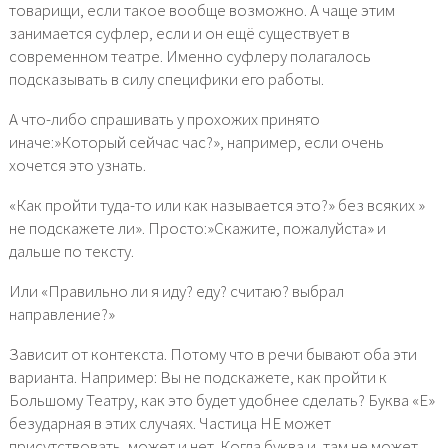
товарищи, если такое вообще возможно. А чаще этим
занимается суфлер, если и он ещё существует в
современном театре. Именно суфлеру полагалось
подсказывать в силу специфики его работы.
А что-либо спрашивать у прохожих принято
иначе:»Который сейчас час?», например, если очень
хочется это узнать.
«Как пройти туда-то или как называется это?» без всяких »
не подскажете ли». Просто:»Скажите, пожалуйста» и
дальше по тексту.
Или «Правильно ли я иду? еду? считаю? выбрал
направление?»
Зависит от контекста. Потому что в речи бывают оба эти
варианта. Например: Вы не подскажете, как пройти к
Большому Театру, как это будет удобнее сделать? Буква «Е»
безударная в этих случаях. Частица НЕ может
присутствовать, может и нет. Когда буква и, там не может