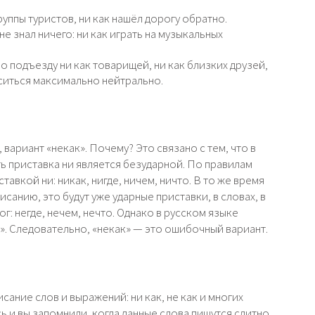
группы туристов, ни как нашёл дорогу обратно.
е знал ничего: ни как играть на музыкальных
о подъезду ни как товарищей, ни как близких друзей,
оситься максимально нейтрально.
ариант «некак». Почему? Это связано с тем, что в
сть приставка ни является безударной. По правилам
тавкой ни: никак, нигде, ничем, ничто. В то же время
санию, это будут уже ударные приставки, в словах, в
г: негде, нечем, нечто. Однако в русском языке
е». Следовательно, «некак» — это ошибочный вариант.
ание слов и выражений: ни как, не как и многих
сь и вы запомнили, когда данные слова пишутся слитно,