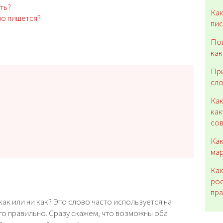
ть?
Как
но пишется?
пис
Пои
как
При
сло
Как
как
со
Как
мар
Как
рос
пр
как или ни как? Это слово часто используется на
го правильно. Сразу скажем, что возможны оба