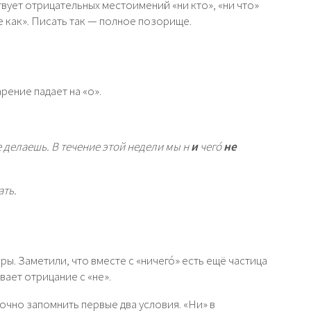
твует отрицательных местоимений «ни кто», «ни что»
«не как». Писать так — полное позорище.
рение падает на «о».
не делаешь. В течение этой недели мы н
и
чего́
не
ать.
. Заметили, что вместе с «ничего́» есть ещё частица
вает отрицание с «не».
очно запомнить первые два условия. «Ни» в