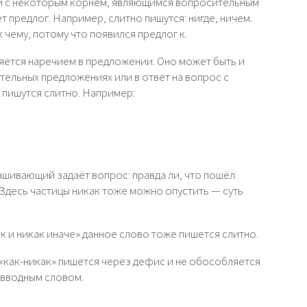
ни с некоторым корнем, являющимся вопросительным
т предлог. Например, слитно пишутся: нигде, ничем.
 чему, потому что появился предлог к.
вляется наречием в предложении. Оно может быть и
тельных предложениях или в ответ на вопрос с
 пишутся слитно. Например:
ашивающий задаёт вопрос: правда ли, что пошёл
 Здесь частицы никак тоже можно опустить — суть
ак и никак иначе» данное слово тоже пишется слитно.
«как-никак» пишется через дефис и не обособляется
я вводным словом.