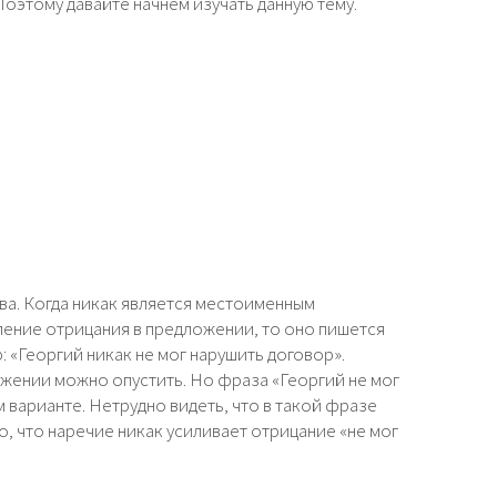
Поэтому давайте начнём изучать данную тему.
ва. Когда никак является местоименным
ение отрицания в предложении, то оно пишется
: «Георгий никак не мог нарушить договор».
жении можно опустить. Но фраза «Георгий не мог
 варианте. Нетрудно видеть, что в такой фразе
о, что наречие никак усиливает отрицание «не мог