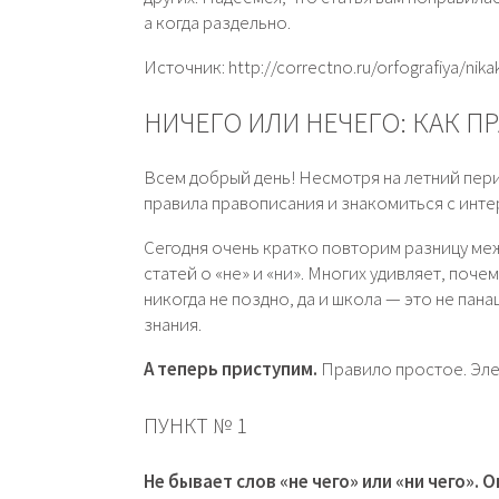
а когда раздельно.
Источник: http://correctno.ru/orfografiya/nikak
НИЧЕГО ИЛИ НЕЧЕГО: КАК П
Всем добрый день! Несмотря на летний пер
правила правописания и знакомиться с инт
Сегодня очень кратко повторим разницу меж
статей о «не» и «ни». Многих удивляет, поче
никогда не поздно, да и школа — это не пан
знания.
А теперь приступим.
Правило простое. Эл
ПУНКТ № 1
Не бывает слов «не чего» или «ни чего». 