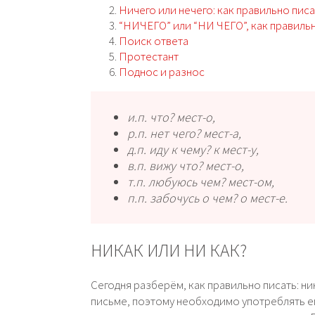
Ничего или нечего: как правильно писа
“НИЧЕГО” или “НИ ЧЕГО”, как правиль
Поиск ответа
Протестант
Поднос и разнос
и.п. что? мест-о,
р.п. нет чего? мест-а,
д.п. иду к чему? к мест-у,
в.п. вижу что? мест-о,
т.п. любу­юсь чем? мест-ом,
п.п. забо­чусь о чем? о мест-е.
НИКАК ИЛИ НИ КАК?
Сегодня разберём, как правильно писать: ни
письме, поэтому необходимо употреблять е