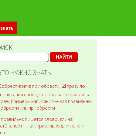
 знать
ИСК:
НАЙТИ
ЭТО НУЖНО ЗНАТЬ!
обрести; или; прИобрести; ☑️ правило
вописания слова, что означает приставка
лове, примеры написания — как правильно
иобрести или приобрести
 правильно пишется слово; длина;
стЭксперт — как правильно длинна или
ина