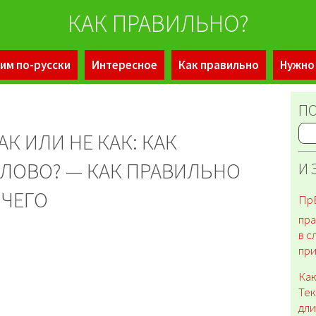
КАК ПРАВИЛЬНО?
им по-русски
Интересное
Как правильно
Нужно
ПО
АК ИЛИ НЕ КАК: КАК
ЛОВО? — КАК ПРАВИЛЬНО
И 
ИЧЕГО
ПрЕ
пра
в с
пр
Как
Тек
дл