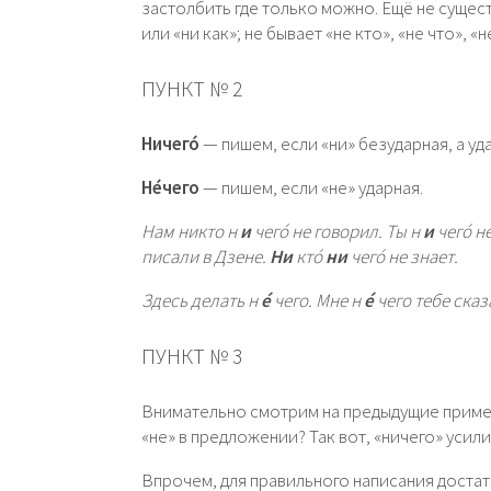
застолбить где только можно. Ещё не сущес
или «ни как»; не бывает «не кто», «не что», 
ПУНКТ № 2
Ничего́
— пишем, если «ни» безударная, а уда
Не́чего
— пишем, если «не» ударная.
Нам никто н
и
чего́ не говорил. Ты н
и
чего́ 
писали в Дзене.
Ни
кто́
ни
чего́ не знает.
Здесь делать н
е́
чего. Мне н
е́
чего тебе сказ
ПУНКТ № 3
Внимательно смотрим на предыдущие примеры
«не» в предложении? Так вот, «ничего» усили
Впрочем, для правильного написания достат