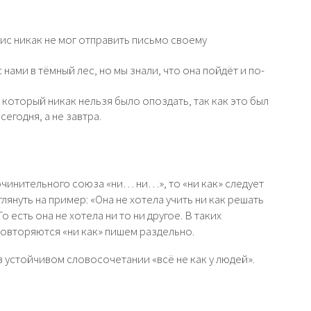
ис никак не мог отправить письмо своему
нами в тёмный лес, но мы знали, что она пойдёт и по-
 который никак нельзя было опоздать, так как это был
егодня, а не завтра.
очинительного союза «ни… ни…», то «ни как» следует
глянуть на пример: «Она не хотела учить ни как решать
о есть она не хотела ни то ни другое. В таких
повторяются «ни как» пишем раздельно.
в устойчивом словосочетании «всё не как у людей».