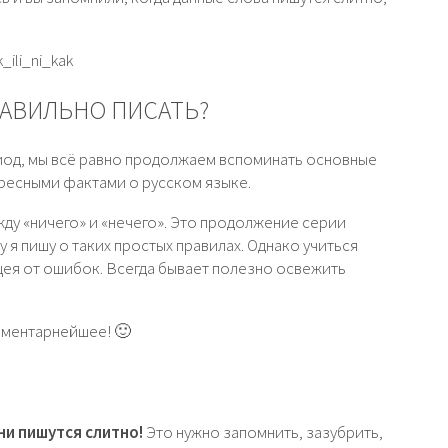
_ili_ni_kak
РАВИЛЬНО ПИСАТЬ?
иод, мы всё равно продолжаем вспоминать основные
ересными фактами о русском языке.
ду «ничего» и «нечего». Это продолжение серии
му я пишу о таких простых правилах. Однако учиться
ацея от ошибок. Всегда бывает полезно освежить
ементарнейшее! 🙂
Они пишутся слитно!
Это нужно запомнить, зазубрить,