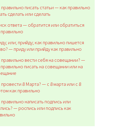
 правильно писать статьи — как правильно
ать сделать или сделать
ск ответа — обратится или обратиться
 правильно
ду; или; прийду; как правильно пишется
во? — приду или прийду как правильно
 правильно вести себя на совещании? —
 правильно писать на совещании или на
вещание
 провести 8 Марта? — с 8 марта или с 8
том как правильно
 правильно написать подпись или
пись? — роспись или подпись как
авильно