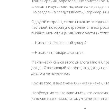
Такие наречия, образованные приставкой 
словом, пишутся слитно, если их не разделяе
Но раздельно следует писать, например, ни к
С другой стороны, слово никак не всегда я
частицей, которая употребляется в вопроси
выражением отрицания. Такие частицы тоже
—Никак пошёл сильный дождь?
—Никак нет, товарищ капитан.
Фактически смысл этого диалога такой. Спр
дождь. Отвечающий говорит, что дождя нет.
диалога не изменится.
Кроме того, в выражениях «никак иначе», «т
Необходимо также запомнить, что лексема 
на письме запятыми, потому что не являетс