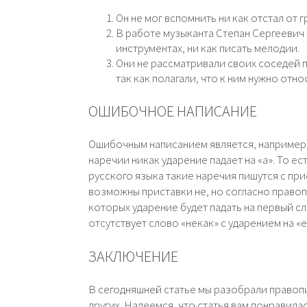
Он не мог вспомнить ни как отстал от 
В работе музыканта Степан Сергеевич н
инструментах, ни как писать мелодии.
Они не рассматривали своих соседей п
так как полагали, что к ним нужно отн
ОШИБОЧНОЕ НАПИСАНИЕ
Ошибочным написанием является, например, в
наречии никак ударение падает на «а». То е
русского языка такие наречия пишутся с прис
возможны приставки не, но согласно правопи
которых ударение будет падать на первый сло
отсутствует слово «некак» с ударением на «
ЗАКЛЮЧЕНИЕ
В сегодняшней статье мы разобрали правопис
других. Надеемся, что статья вам понравила