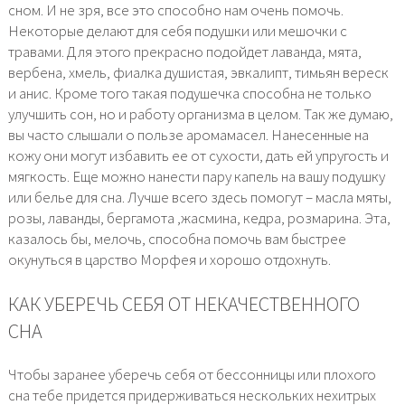
сном. И не зря, все это способно нам очень помочь.
Некоторые делают для себя подушки или мешочки с
травами. Для этого прекрасно подойдет лаванда, мята,
вербена, хмель, фиалка душистая, эвкалипт, тимьян вереск
и анис. Кроме того такая подушечка способна не только
улучшить сон, но и работу организма в целом. Так же думаю,
вы часто слышали о пользе аромамасел. Нанесенные на
кожу они могут избавить ее от сухости, дать ей упругость и
мягкость. Еще можно нанести пару капель на вашу подушку
или белье для сна. Лучше всего здесь помогут – масла мяты,
розы, лаванды, бергамота ,жасмина, кедра, розмарина. Эта,
казалось бы, мелочь, способна помочь вам быстрее
окунуться в царство Морфея и хорошо отдохнуть.
КАК УБЕРЕЧЬ СЕБЯ ОТ НЕКАЧЕСТВЕННОГО
СНА
Чтобы заранее уберечь себя от бессонницы или плохого
сна тебе придется придерживаться нескольких нехитрых