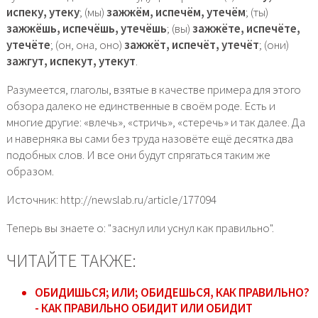
испеку, утеку
; (мы)
зажжём, испечём, утечём
; (ты)
зажжёшь, испечёшь, утечёшь
; (вы)
зажжёте, испечёте,
утечёте
; (он, она, оно)
зажжёт, испечёт, утечёт
; (они)
зажгут, испекут, утекут
.
Разумеется, глаголы, взятые в качестве примера для этого
обзора далеко не единственные в своём роде. Есть и
многие другие: «влечь», «стричь», «стеречь» и так далее. Да
и наверняка вы сами без труда назовёте ещё десятка два
подобных слов. И все они будут спрягаться таким же
образом.
Источник: http://newslab.ru/article/177094
Теперь вы знаете о: "заснул или уснул как правильно".
ЧИТАЙТЕ ТАКЖЕ:
ОБИДИШЬСЯ; ИЛИ; ОБИДЕШЬСЯ, КАК ПРАВИЛЬНО?
- КАК ПРАВИЛЬНО ОБИДИТ ИЛИ ОБИДИТ