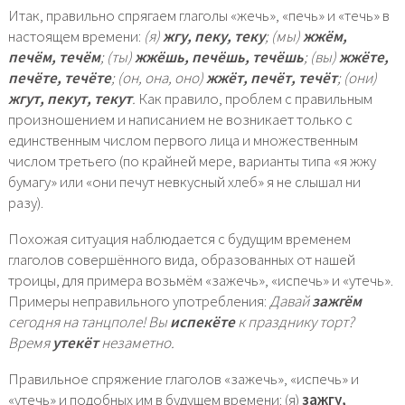
Итак, правильно спрягаем глаголы «жечь», «печь» и «течь» в
настоящем времени:
(я)
жгу, пеку, теку
; (мы)
жжём,
печём, течём
; (ты)
жжёшь, печёшь, течёшь
; (вы)
жжёте,
печёте, течёте
; (он, она, оно)
жжёт, печёт, течёт
; (они)
жгут, пекут, текут
.
Как правило, проблем с правильным
произношением и написанием не возникает только с
единственным числом первого лица и множественным
числом третьего (по крайней мере, варианты типа «я жжу
бумагу» или «они печут невкусный хлеб» я не слышал ни
разу).
Похожая ситуация наблюдается с будущим временем
глаголов совершённого вида, образованных от нашей
троицы, для примера возьмём «зажечь», «испечь» и «утечь».
Примеры неправильного употребления:
Давай
зажгём
сегодня на танцполе! Вы
испекёте
к празднику торт?
Время
утекёт
незаметно.
Правильное спряжение глаголов «зажечь», «испечь» и
«утечь» и подобных им в будущем времени: (я)
зажгу,