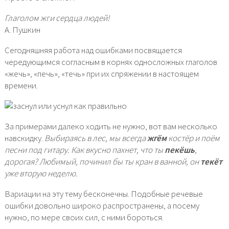
Глаголом жги сердца людей!
А. Пушкин
Сегодняшняя работа над ошибками посвящается
чередующимся согласным в корнях односложных глаголов
«жечь», «печь», «течь» при их спряжении в настоящем
времени.
За примерами далеко ходить не нужно, вот вам несколько
навскидку.
Выбираясь в лес, мы всегда
жгём
костёр и поём
песни под гитару. Как вкусно пахнет, что ты
пекёшь
,
дорогая? Любимый, починил бы ты кран в ванной, он
текёт
уже вторую неделю.
Вариации на эту тему бесконечны. Подобные речевые
ошибки довольно широко распространены, а посему
нужно, по мере своих сил, с ними бороться.