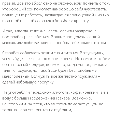
правил. Все это абсолютно не сложно, если помнить о том,
что хороший сон помогает нам хорошо себя чувствовать,
полноценно работать, наслаждаться полноценной жизнью
и он твой главный союзник в борьбе за красоту.
И так, никогда не ложись спать, если ты раздражена,
постарайся расслабиться. Водные процедуры, легкий
массаж или любимая книга способны тебе помочь в этом.
Старайся соблюдать режим сна и питания. Вот увидишь,
уснуть будет легче, и сон станет крепче. Не поможет тебе и
сон на полный желудок, возможно, когда мы поедим нас и
тянет к подушке, но, такой сон будет беспокойным и
малополезным. Если уж ты все же плотно поужинала –
сделай небольшую прогулку.
Не употребляй перед сном алкоголь, кофе, крепкий чай и
воду с большим содержанием сахара. Возможно,
некоторым и кажется, что алкоголь помогает уснуть, но
тогда наш сон становится не глубоким,