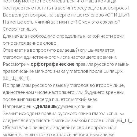
поэтому можете не сомневаться, что Наша команда
постарается ответить на все интересующие вас вопросы!
Вас волнует вопрос, как верно пишется слово «СПИШЬ»?
На конце есть мягкий зак или нет? С чем это связано?
Слово-«спишь».
Для начала необходимо определить к какой части речи
относится данное слово.
Отвечает на вопрос (что делаешь?) спишь-является
глаголом,единственного числа настоящего времени.
Рассмотрим
орфографические
правила русского языка-
правописание мягкого знака у глаголов после шипящих
(Ш_Щ_Ж_Ч).
По правилам русского языка у глаголов во втором лице,
единственном числе,настоящего или будущего времени
после шипящих всегда пишется мягкий знак.
Например:ешь;
делаешь
;думаешь;спишь.
Значит исходя из правил русского языка глагол «спишь»
следует всегда писать с мягким знаком после шипящей_Ш_.
Обязательно пишите и задавайте свои вопросы или
моменты, если что-то осталось непонятным или же