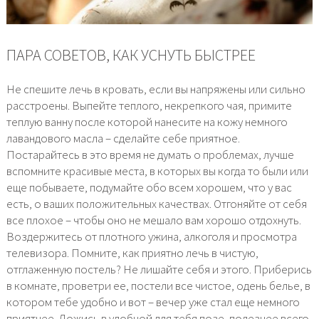
ПАРА СОВЕТОВ, КАК УСНУТЬ БЫСТРЕЕ
Не спешите лечь в кровать, если вы напряжены или сильно
расстроены. Выпейте теплого, некрепкого чая, примите
теплую ванну после которой нанесите на кожу немного
лавандового масла – сделайте себе приятное.
Постарайтесь в это время не думать о проблемах, лучше
вспомните красивые места, в которых вы когда то были или
еще побываете, подумайте обо всем хорошем, что у вас
есть, о ваших положительных качествах. Отгоняйте от себя
все плохое – чтобы оно не мешало вам хорошо отдохнуть.
Воздержитесь от плотного ужина, алкоголя и просмотра
телевизора. Помните, как приятно лечь в чистую,
отглаженную постель? Не лишайте себя и этого. Приберись
в комнате, проветри ее, постели все чистое, одень белье, в
котором тебе удобно и вот – вечер уже стал еще немного
приятнее. Ложись в удобной для тебя позе, полезнее всего