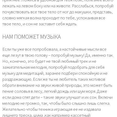
лежать на левом боку или на животе. Расслабься, попробуй
почувствовать все твое тело от ног до макушки, представь,
словно мягкая волна проходит по тебе, успокаивая все
твое тело, и сон не заставит себя ждать.
НАМ ПОМОЖЕТ МУЗЫКА
Если ты уже все попробовала, а настойчивые мысли все
еще лезут в твою голову – попробуй музыку! Да, именно так.
Но, конечно, это будет не твой любимый трек и не
зажигательная мелодия, попробуй подобрать для себя
музыку для медитаций, заранее подбери спокойную и не
раздражающую. Если же ты не любитель таких мотивов
обрати внимание на звуки живой природы, это может быть
пение соловья в лесу, легкий дождь или шум моря. Даже
если дома спят дети – такие звуки улучшат и их сон. Включи
мелодию не громко, так, чтобы было слышно лишь слегка.
Желательно чтобы техника играющая ее не издавала
лишнего треска, шума ,как например кассетный