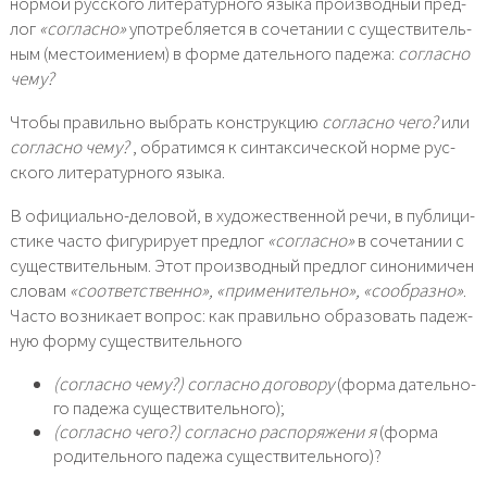
нор­мой рус­ско­го лите­ра­тур­но­го язы­ка про­из­вод­ный пред­
лог
«соглас­но»
упо­треб­ля­ет­ся в соче­та­нии с суще­стви­тель­
ным (место­име­ни­ем) в фор­ме датель­но­го паде­жа:
соглас­но
чему?
Чтобы пра­виль­но выбрать кон­струк­цию
соглас­но чего?
или
соглас­но чему?
, обра­тим­ся к син­так­си­че­ской нор­ме рус­
ско­го лите­ра­тур­но­го язы­ка.
В официально-деловой, в худо­же­ствен­ной речи, в пуб­ли­ци­
сти­ке часто фигу­ри­ру­ет пред­лог
«соглас­но»
в соче­та­нии с
суще­стви­тель­ным. Этот про­из­вод­ный пред­лог сино­ни­ми­чен
сло­вам
«соот­вет­ствен­но», «при­ме­ни­тель­но», «сооб­раз­но»
.
Часто воз­ни­ка­ет вопрос: как пра­виль­но обра­зо­вать падеж­
ную фор­му суще­стви­тель­но­го
(соглас­но чему?) соглас­но дого­вор
у
(фор­ма датель­но­
го паде­жа суще­стви­тель­но­го);
(соглас­но чего?) соглас­но рас­по­ря­же­ни я
(фор­ма
роди­тель­но­го паде­жа суще­стви­тель­но­го)?