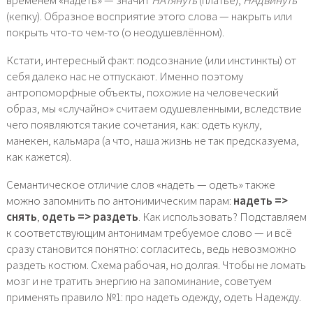
временем «надеть» — значит
НАтянуть
(платье),
НАдвинуть
(кепку). Образное восприятие этого слова — накрыть или
покрыть что-то чем-то (о неодушевлённом).
Кстати, интересный факт: подсознание (или инстинкты) от
себя далеко нас не отпускают. Именно поэтому
антропоморфные объекты, похожие на человеческий
образ, мы «случайно» считаем одушевленными, вследствие
чего появляются такие сочетания, как: одеть куклу,
манекен, кальмара (а что, наша жизнь не так предсказуема,
как кажется).
Семантическое отличие слов «надеть — одеть» также
можно запомнить по антонимическим парам:
надеть =>
снять
,
одеть => раздеть
. Как использовать? Подставляем
к соответствующим антонимам требуемое слово — и всё
сразу становится понятно: согласитесь, ведь невозможно
раздеть костюм. Схема рабочая, но долгая. Чтобы не ломать
мозг и не тратить энергию на запоминание, советуем
применять правило №1: про надеть одежду, одеть Надежду.