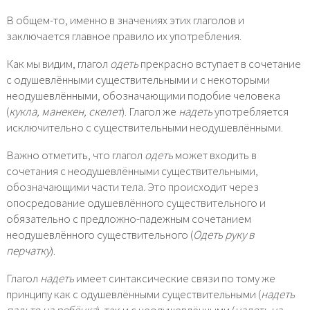
В общем-то, именно в значениях этих глаголов и
заключается главное правило их употребления.
Как мы видим, глагол
одеть
прекрасно вступает в сочетание
с одушевлёнными существительными и с некоторыми
неодушевлёнными, обозначающими подобие человека
(
кукла, манекен, скелет
). Глагол же
надеть
употребляется
исключительно с существительными неодушевлёнными.
Важно отметить, что глагол
одеть
может входить в
сочетания с неодушевлёнными существительными,
обозначающими части тела. Это происходит через
опосредование одушевлённого существительного и
обязательно с предложно-падежным сочетанием
неодушевлённого существительного (
Одеть руку в
перчатку
).
Глагол
надеть
имеет синтаксические связи по тому же
принципу как с одушевлёнными существительными (
надеть
пальто на ребёнка
), так и с неодушевлёнными (
надеть на