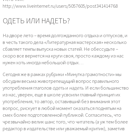
http://www.liveinternet.ru/users/5057605/post341414768
ОДЕТЬ ИЛИ НАДЕТЬ?
На дворе лето – время долгожданного отдыха и отпусков, и
в честь такого дела «Литературная мастерская» несколько
сбавляет темпы выпуска новых статей. Не обессудьте –
скоро все вернется на круги своя, просто каждому из нас
нужен хоть иногда небольшой отдых…
Сегодня же в рамках рубрики «Минутка грамотности» мы
обсудим весьма животрепещущий вопрос правильного
употребления глаголов
одеть
и
надеть
. И если большинство
из нас, уверен, еще в школе усвоили главный принцип их
употребления, то автор, оставивший без внимания этот
вопрос, рискует в любой момент оказаться поднятым на
смех более подготовленной публикой. Согласитесь, что
чрезвычайно велик шанс того, что читатель (а уж тем более
редактор в издательстве или уважаемый критик), заметив