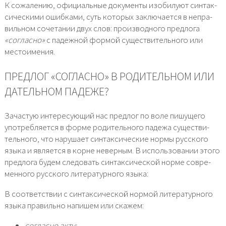
К сожа­ле­нию, офи­ци­аль­ные доку­мен­ты изоби­лу­ют син­так­
си­че­ски­ми ошиб­ка­ми, суть кото­рых заклю­ча­ет­ся в непра­
виль­ном соче­та­нии двух слов: про­из­вод­но­го пред­ло­га
«соглас­но»
с падеж­ной фор­мой суще­стви­тель­но­го или
место­име­ния.
ПРЕДЛОГ «СОГЛАСНО» В РОДИТЕЛЬНОМ ИЛИ
ДАТЕЛЬНОМ ПАДЕЖЕ?
Зачастую инте­ре­су­ю­щий нас пред­лог по воле пишу­ще­го
упо­треб­ля­ет­ся в фор­ме роди­тель­но­го паде­жа суще­стви­
тель­но­го, что нару­ша­ет син­так­си­че­ские нор­мы рус­ско­го
язы­ка и явля­ет­ся в корне невер­ным. В исполь­зо­ва­нии это­го
пред­ло­га будем сле­до­вать син­так­си­че­ской нор­ме совре­
мен­но­го рус­ско­го лите­ра­тур­но­го язы­ка:
В соот­вет­ствии с син­так­си­че­ской нор­мой лите­ра­тур­но­го
язы­ка пра­виль­но напи­шем или ска­жем:
соглас­но акту;