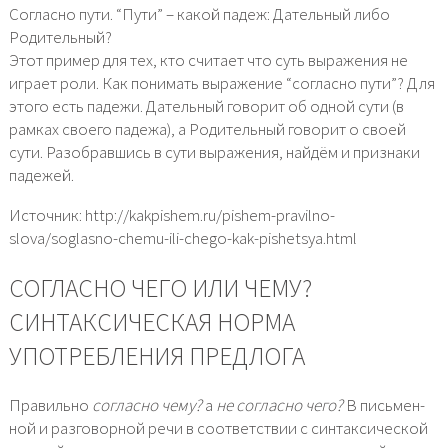
Согласно пути. “Пути” – какой падеж: Дательный либо
Родительный?
Этот пример для тех, кто считает что суть выражения не
играет роли. Как понимать выражение “согласно пути”? Для
этого есть падежи. Дательный говорит об одной сути (в
рамках своего падежа), а Родительный говорит о своей
сути. Разобравшись в сути выражения, найдём и признаки
падежей.
Источник: http://kakpishem.ru/pishem-pravilno-
slova/soglasno-chemu-ili-chego-kak-pishetsya.html
СОГЛАСНО ЧЕГО ИЛИ ЧЕМУ?
СИНТАКСИЧЕСКАЯ НОРМА
УПОТРЕБЛЕНИЯ ПРЕДЛОГА
Правильно
соглас­но чему?
а
не соглас­но чего?
В пись­мен­
ной и раз­го­вор­ной речи в соот­вет­ствии с син­так­си­че­ской