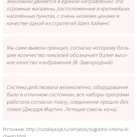
эко­но­ми­ки дви­жет­ся в еди­ном направ­ле­нии: это
огром­ные мага­зи­ны, рас­по­ло­жен­ные в круп­ней­ших
насе­лён­ных пунк­тах, с очень низ­ки­ми цена­ми в
каче­стве одной из стра­те­гий (Шеп Хайкен).
Мы сами выве­ли прин­цип, соглас­но кото­ро­му боль­
шее коли­че­ство пик­се­лей обо­зна­ча­ет более высо­
кое каче­ство изоб­ра­же­ния (В. Завгородний).
Система дей­ство­ва­ла вели­ко­леп­но, обо­ру­до­ва­ние
было в отлич­ном состо­я­нии, все набо­ры про­грамм
рабо­та­ли соглас­но пла­ну, соеди­не­ние про­шло без
помех (Джордж Мартин. Летящие сквозь ночь).
Источник: http://russkiiyazyk.ru/sintaksis/soglasno-chemu-ili-
chego.html