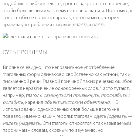
подобную ошибку в тексте, просто закроет это творение,
чтобы больше никогда к нему не возвращаться. Поэтому для
того, чтобы не попасть впросак, сегодня мы повторим
правила употребления глаголов
надеть
и
одеть
.
СУТЬ ПРОБЛЕМЫ
Вполне очевидно, что неправильное употребление
глагольных форм одинаково свойственно как устной, так и
письменной речи. Главной причиной таких речевых ошибок
является неразличение однокоренных слов. Часто путают,
например, глаголы
свыкнуться
и
привыкнуть
,
прослабить
и
ослабить
, наречия
объективистски
и
объективно
… В
использовании однокоренных слов больше всего «не
повезло» именно нашим героям: глаголам
одеть (одевать)
—
надеть (надевать)
. Эти глаголы относятся к так называемым
паронимам – словам, сходным по звучанию, но