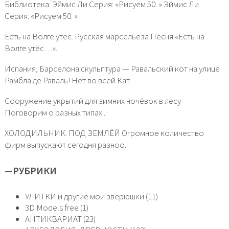
Библиотека: Эймис Ли Серия: «Рисуем 50. » Эймис Ли
Серия: «Рисуем 50. » .
Есть на Волге утёс. Русская марсельеза Песня «Есть на
Волге утёс…».
Испания, Барселона:скульптура — Равальский кот на улице
Рамбла де Раваль! Нет во всей Кат.
Сооружение укрытий для зимних ночёвок в лесу
Поговорим о разных типах .
ХОЛОДИЛЬНИК. ПОД ЗЕМЛЁЙ Огромное количество
фирм выпускают сегодня разноо.
—
РУБРИКИ
УЛИТКИ и другие мои зверюшки (11)
3D Models free (1)
АНТИКВАРИАТ (23)