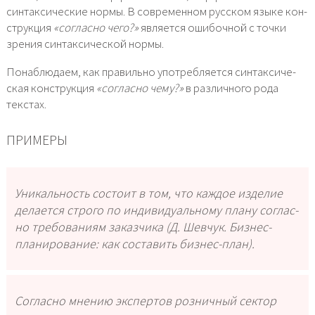
син­так­си­че­ские нор­мы. В совре­мен­ном рус­ском язы­ке кон­
струк­ция
«соглас­но чего?»
явля­ет­ся оши­боч­ной с точ­ки
зре­ния син­так­си­че­ской нор­мы.
Понаблюдаем, как пра­виль­но упо­треб­ля­ет­ся син­так­си­че­
ская кон­струк­ция
«соглас­но чему?»
в раз­лич­но­го рода
текстах.
ПРИМЕРЫ
Уникальность состо­ит в том, что каж­дое изде­лие
дела­ет­ся стро­го по инди­ви­ду­аль­но­му пла­ну соглас­
но тре­бо­ва­ни­ям заказ­чи­ка (Д. Шевчук. Бизнес-
планирование: как соста­вить бизнес-план).
Согласно мне­нию экс­пер­тов роз­нич­ный сек­тор