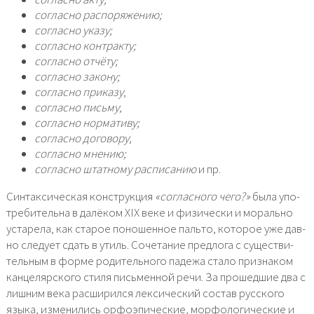
соглас­но рас­по­ря­же­нию;
соглас­но ука­зу;
соглас­но кон­трак­ту;
соглас­но отчё­ту;
соглас­но зако­ну;
соглас­но при­ка­зу
;
соглас­но пись­му
;
соглас­но нор­ма­ти­ву;
соглас­но дого­во­ру
;
соглас­но мне­нию;
соглас­но штат­но­му рас­пи­са­нию
и пр.
Синтаксическая кон­струк­ция
«соглас­но­го чего?»
была упо­
тре­би­тель­на в далё­ком XIX веке и физи­че­ски и мораль­но
уста­ре­ла, как ста­рое поно­шен­ное паль­то, кото­рое уже дав­
но сле­ду­ет сдать в утиль. Сочетание пред­ло­га с суще­стви­
тель­ным в фор­ме роди­тель­но­го паде­жа ста­ло при­зна­ком
кан­це­ляр­ско­го сти­ля пись­мен­ной речи. За про­шед­шие два с
лиш­ним века рас­ши­рил­ся лек­си­че­ский состав рус­ско­го
язы­ка, изме­ни­лись орфо­эпи­че­ские, мор­фо­ло­ги­че­ские и