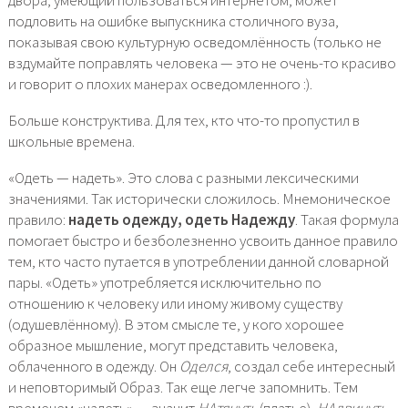
двора, умеющий пользоваться интернетом, может
подловить на ошибке выпускника столичного вуза,
показывая свою культурную осведомлённость (только не
вздумайте поправлять человека — это не очень-то красиво
и говорит о плохих манерах осведомленного :).
Больше конструктива. Для тех, кто что-то пропустил в
школьные времена.
«Одеть — надеть». Это слова с разными лексическими
значениями. Так исторически сложилось. Мнемоническое
правило:
надеть одежду, одеть Надежду
. Такая формула
помогает быстро и безболезненно усвоить данное правило
тем, кто часто путается в употреблении данной словарной
пары. «Одеть» употребляется исключительно по
отношению к человеку или иному живому существу
(одушевлённому). В этом смысле те, у кого хорошее
образное мышление, могут представить человека,
облаченного в одежду. Он
Оделся
, создал себе интересный
и неповторимый Образ. Так еще легче запомнить. Тем