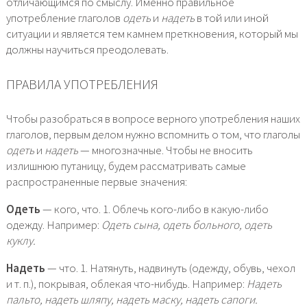
отличающимся по смыслу. Именно правильное
употребление глаголов
одеть
и
надеть
в той или иной
ситуации и является тем камнем преткновения, который мы
должны научиться преодолевать.
ПРАВИЛА УПОТРЕБЛЕНИЯ
Чтобы разобраться в вопросе верного употребления наших
глаголов, первым делом нужно вспомнить о том, что глаголы
одеть
и
надеть
— многозначные. Чтобы не вносить
излишнюю путаницу, будем рассматривать самые
распространенные первые значения:
Одеть
— кого, что. 1. Облечь кого-либо в какую-либо
одежду. Например:
Одеть сына, одеть больного, одеть
куклу.
Надеть
— что. 1. Натянуть, надвинуть (одежду, обувь, чехол
и т. п.), покрывая, облекая что-нибудь. Например:
Надеть
пальто, надеть шляпу, надеть маску, надеть сапоги.