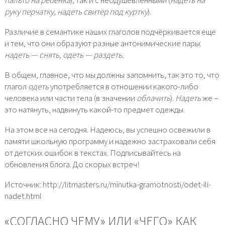
руку перчатку, надеть свитер под куртку
).
Различие в семантике наших глаголов подчёркивается еще
и тем, что они образуют разные антонимические пары:
надеть — снять, одеть — раздеть.
В общем, главное, что мы должны запомнить, так это то, что
глагол
одеть
употребляется в отношении какого-либо
человека или части тела (в значении
облачить
).
Надеть
же –
это натянуть, надвинуть какой-то предмет одежды.
На этом все на сегодня. Надеюсь, вы успешно освежили в
памяти школьную программу и надежно застраховали себя
от детских ошибок в текстах. Подписывайтесь на
обновления блога. До скорых встреч!
Источник: http://litmasters.ru/minutka-gramotnosti/odet-ili-
nadet.html
«СОГЛАСНО ЧЕМУ» ИЛИ «ЧЕГО» КАК