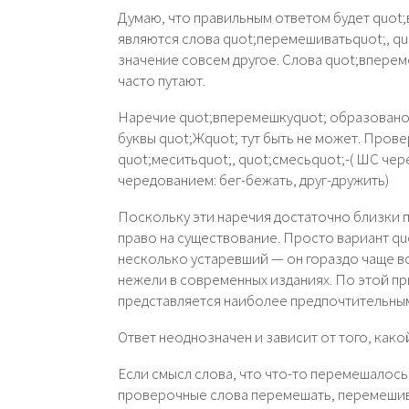
Думаю, что правильным ответом будет quot
являются слова quot;перемешиватьquot;, qu
значение совсем другое. Слова quot;вперем
часто путают.
Наречие quot;вперемешкуquot; образовано 
буквы quot;Жquot; тут быть не может. Пров
quot;меситьquot;, quot;смесьquot;-( ШС чер
чередованием: бег-бежать, друг-дружить)
Поскольку эти наречия достаточно близки 
право на существование. Просто вариант q
несколько устаревший — он гораздо чаще вс
нежели в современных изданиях. По этой п
представляется наиболее предпочтительны
Ответ неоднозначен и зависит от того, како
Если смысл слова, что что-то перемешалось,
проверочные слова перемешать, перемешив