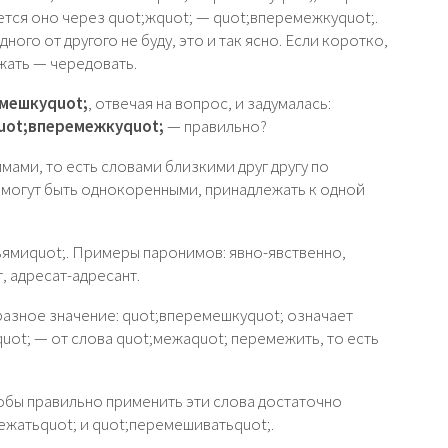
ется оно через quot;жquot; — quot;вперемежкуquot;.
ного от другого не буду, это и так ясно. Если коротко,
ежать — чередовать.
мешкуquot;
, отвечая на вопрос, и задумалась:
uot;вперемежкуquot;
— правильно?
мами, то есть словами близкими друг другу по
 могут быть однокоренными, принадлежать к одной
ямиquot;. Примеры паронимов: явно-явственно,
, адресат-адресант.
разное значение: quot;вперемешкуquot; означает
uot; — от слова quot;межаquot; перемежить, то есть
чтобы правильно применить эти слова достаточно
ежатьquot; и quot;перемешиватьquot;.