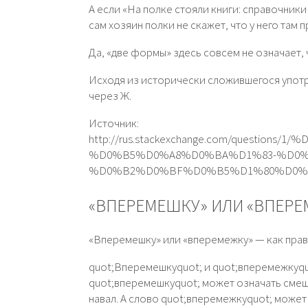
А если «На полке стояли книги: справочники 
сам хозяин полки не скажет, что у него та
Да, «две формы» здесь совсем не означает,
Исходя из исторически сложившегося употр
через Ж.
Источник:
http://rus.stackexchange.com/questi
%D0%B5%D0%A8%D0%BA%D1%83-%D0
%D0%B2%D0%BF%D0%B5%D1%80%D0%
«ВПЕРЕМЕШКУ» ИЛИ «ВПЕРЕ
«Вперемешку» или «вперемежку» — как пра
quot;Вперемешкуquot; и quot;вперемежкуquo
quot;вперемешкуquot; может означать смеши
навал. А слово quot;вперемежкуquot; может