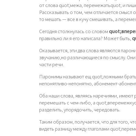
от слова quot;межа, перемежатьquot; и пиш
Рассказывать о том, чем отличается смысл од
то мешать — все в кучу смешивать, а перем
Сегодня столкнулась со словом
quot;впере
правильно ли я его написала? Может быть,
q
Оказывается, эти два слова являются парони
звучанию,но различающиеся по смыслу. Они
части речи.
Паронимы называют ещ quot;ложными брать
непонятливо-непонятно, абонемент-абонент
Оба наши слова, являясь наречиями, имеют 
перемешать с чем-либо, а quot;вперемежкуq
разделить, упорядочить, чередовать.
Таким образом, получается, что для того, 
видеть разницу между глаголами quot;перем