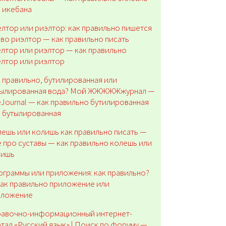
 икебана
лтор или риэлтор: как правильно пишется
во риэлтор — как правильно писать
лтор или риэлтор — как правильно
лтор или риэлтор
 правильно, бутилированная или
тылированная вода? Мой ЖЖЖЖЖжурнал —
eJournal — как правильно бутилированная
 бутылированная
ешь или колишь как правильно писать —
 про суставы — как правильно колешь или
лишь
граммы или приложения: как правильно?
ак правильно приложение или
иложение
равочно-информационный интернет-
тал «Русский язык» | Поиск по форуму —