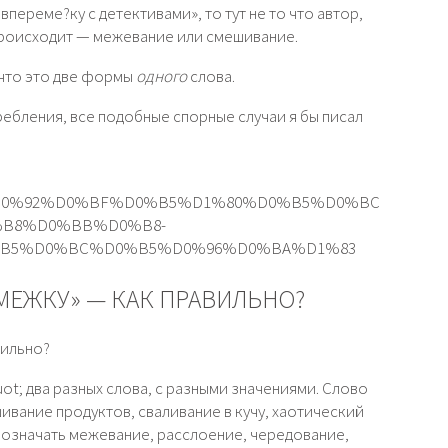
впереме?ку c детективами», то тут не то что автор,
м происходит — межевание или смешивание.
 что это две формы
одного
слова.
ебления, все подобные спорные случаи я бы писал
ons/1/%D0%92%D0%BF%D0%B5%D1%80%D0%B5%D0%BC
%B8%D0%BB%D0%B8-
B5%D0%BC%D0%B5%D0%96%D0%BA%D1%83
МЕЖКУ» — КАК ПРАВИЛЬНО?
вильно?
t; два разных слова, с разными значениями. Слово
вание продуктов, сваливание в кучу, хаотический
 означать межевание, расслоение, чередование,