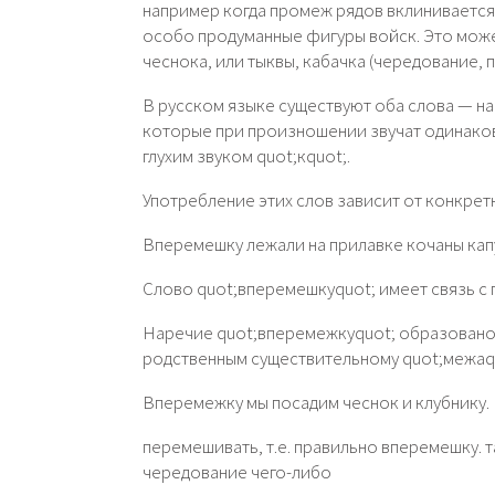
например когда промеж рядов вклинивается
особо продуманные фигуры войск. Это может
чеснока, или тыквы, кабачка (чередование, 
В русском языке существуют оба слова — на
которые при произношении звучат одинаково
глухим звуком quot;кquot;.
Употребление этих слов зависит от конкрет
Вперемешку лежали на прилавке кочаны капу
Слово quot;вперемешкуquot; имеет связь с 
Наречие quot;вперемежкуquot; образовано 
родственным существительному quot;межаqu
Вперемежку мы посадим чеснок и клубнику.
перемешивать, т.е. правильно вперемешку. т
чередование чего-либо