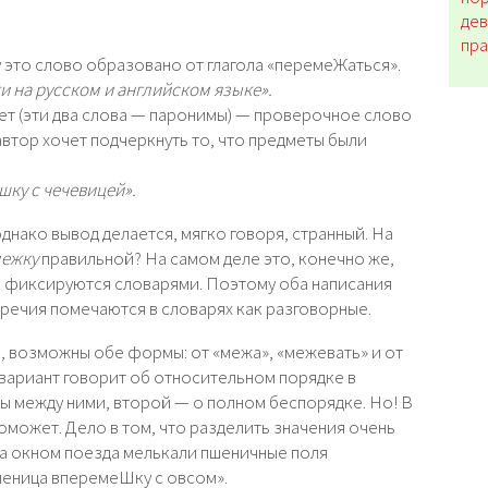
дев
пр
 это слово образовано от глагола «перемеЖаться».
и на русском и английском языке».
т (эти два слова — паронимы) — проверочное слово
автор хочет подчеркнуть то, что предметы были
шку с чечевицей».
днако вывод делается, мягко говоря, странный. На
межку
правильной? На самом деле это, конечно же,
ни фиксируются словарями. Поэтому оба написания
аречия помечаются в словарях как разговорные.
о, возможны обе формы: от «межа», «межевать» и от
 вариант говорит об относительном порядке в
ы между ними, второй — о полном беспорядке. Но! В
оможет. Дело в том, что разделить значения очень
за окном поезда мелькали пшеничные поля
шеница вперемеШку с овсом».