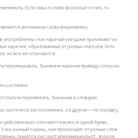
межевать. Если смысл слова произошл от них, то
у является антонимом слова вперемежку.
 в употреблении этих наречий или даже принимают их
зные наречия, образованные от разных глаголов. Хоть
е, но все же отличаются.
ла перемешивать. Значение наречия приведу согласно
бессистемно.
от глагола перемежать. Значение в словарях:
нас хаотичное расположение, а в другом — по порядку.
ни действиельно отличаются всего в одной букве,
 У них разный корень, они происходят от разных слов.
свенно, пишется оно quot;вперемешкуquot;, второе