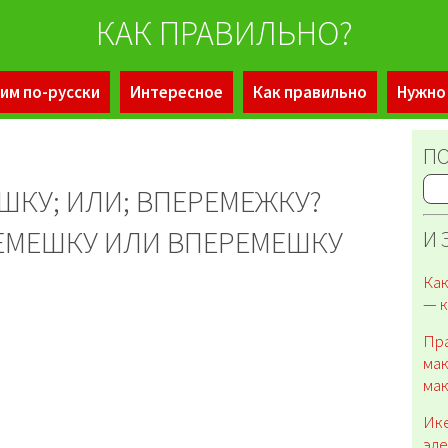
КАК ПРАВИЛЬНО?
им по-русски
Интересное
Как правильно
Нужно
ПО
ШКУ; ИЛИ; ВПЕРЕМЕЖКУ?
РЕМЕШКУ ИЛИ ВПЕРЕМЕШКУ
И 
Как
— к
Пра
мак
ма
Ике
эле