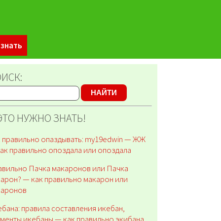
 знать
ИСК:
НАЙТИ
ЭТО НУЖНО ЗНАТЬ!
 правильно опаздывать: my19edwin — ЖЖ
ак правильно опоздала или опоздала
вильно Пачка макаронов или Пачка
арон? — как правильно макарон или
каронов
бана: правила составления икебан,
менты икебаны — как правильно экибана