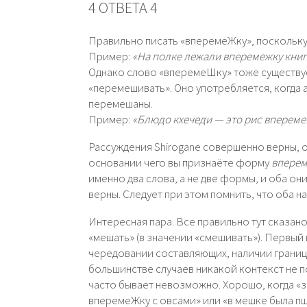
4 ОТВЕТА 4
Правильно писать «вперемеЖку», поскольку
Пример:
«На полке лежали вперемежку книг
Однако слово «вперемеШку» тоже существуе
«перемешивать». Оно употребляется, когда 
перемешаны.
Пример:
«Блюдо кхечеди — это рис впереме
Рассуждения Shirogane совершенно верны, о
основании чего вы признаёте форму
впере
именно два слова, а не две формы, и оба о
верны. Следует при этом помнить, что оба н
Интересная пара. Все правильно тут сказан
«мешать» (в значении «смешивать»). Первый
чередовании составляющих, наличии границ
большинстве случаев никакой контекст не п
часто бывает невозможно. Хорошо, когда «
вперемеЖку с овсами» или «в мешке была п