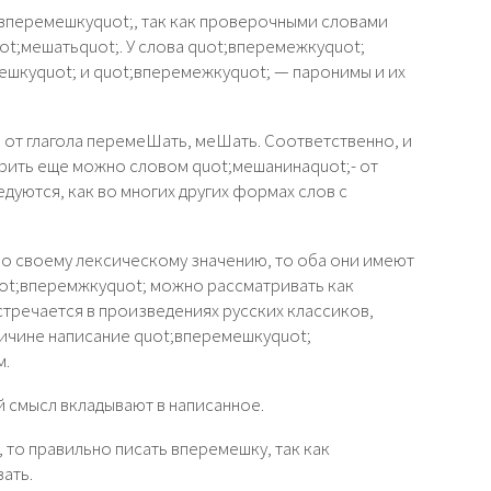
;вперемешкуquot;, так как проверочными словами
ot;мешатьquot;. У слова quot;вперемежкуquot;
ешкуquot; и quot;вперемежкуquot; — паронимы и их
от глагола перемеШать, меШать. Соответственно, и
ерить еще можно словом quot;мешанинаquot;- от
едуются, как во многих других формах слов с
по своему лексическому значению, то оба они имеют
uot;вперемжкуquot; можно рассматривать как
тречается в произведениях русских классиков,
ричине написание quot;вперемешкуquot;
м.
й смысл вкладывают в написанное.
 то правильно писать вперемешку, так как
ать.