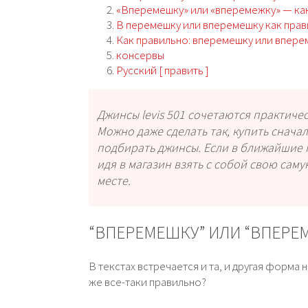
«Вперемешку» или «вперемежку» — ка
В перемешку или вперемешку как пра
Как правильно: вперемешку или впере
консервы
Русский [ править ]
Джинсы levis 501 сочетаются практич
Можно даже сделать так, купить сначал
подбирать джинсы. Если в ближайшие 
идя в магазин взять с собой свою сам
месте.
“ВПЕРЕМЕШКУ” ИЛИ “ВПЕРЕ
В текстах встречается и та, и другая форма
же все-таки правильно?