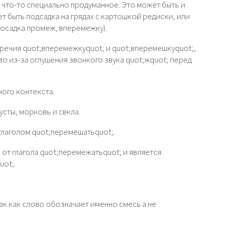
 что-то специально продуманное. Это может быть и
 быть подсадка на грядах с картошкой редиски, или
посадка промеж, вперемежку).
речия quot;вперемежкуquot; и quot;вперемешкуquot;,
 из-за оглушения звонкого звука quot;жquot; перед
ного контекста.
сты, морковь и свкла.
глаголом quot;перемешатьquot;.
от глагола quot;перемежатьquot; и является
ot;.
ак как слово обозначает именно смесь а не