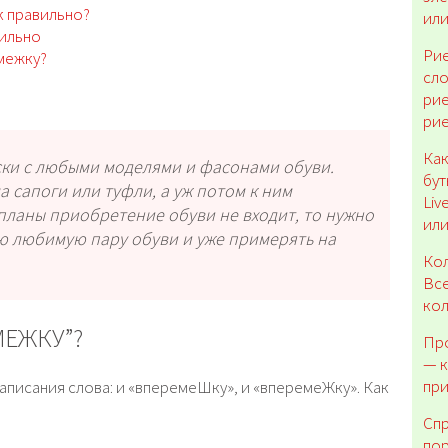
к правильно?
или
вильно
Рие
межку?
сло
рие
рие
Как
ески с любыми моделями и фасонами обуви.
бу
а сапоги или туфли, а уж потом к ним
Liv
планы приобретение обуви не входит, то нужно
или
ую любимую пару обуви и уже примерять на
Кол
Все
ко
МЕЖКУ”?
Про
— к
пр
 написания слова: и «вперемеШку», и «вперемеЖку». Как
Сп
пор