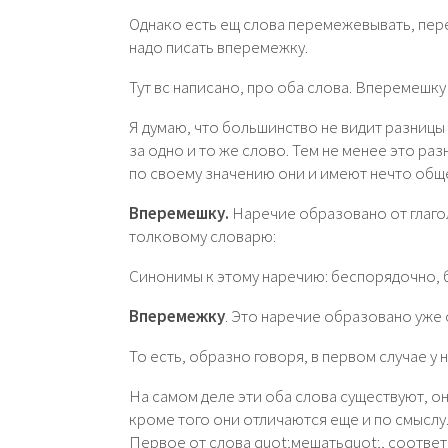
Однако есть ещ слова перемежевывать, пере
надо писать вперемежку.
Тут вс написано, про оба слова. Вперемешк
Я думаю, что большинство не видит разницы
за одно и то же слово. Тем не менее это ра
по своему значению они и имеют нечто обще
Вперемешку.
Наречие образовано от глаго
толковому словарю:
Синонимы к этому наречию: беспорядочно, 
Вперемежку
. Это наречие образовано уже 
То есть, образно говоря, в первом случае у 
На самом деле эти оба слова существуют, о
кроме того они отличаются еще и по смыслу.
Первое от слова quot;мешатьquot;, соответ