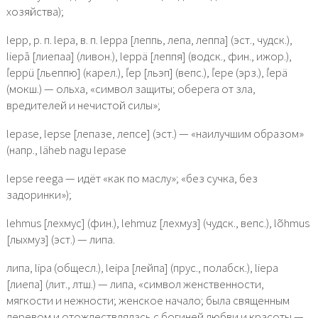
хозяйства);
lepp, р. п. lepa, в. п. leppa [леппь, лепа, леппа] (эст., чудск.),
liepā [лиепаа] (ливон.), leppä [леппя] (водск., фин., ижор.),
ľeppü [льеппю] (карел.), ľep [льэп] (вепс.), ľepe (эрз.), ľepä
(мокш.) — ольха, «символ защиты; оберега от зла,
вредителей и нечистой силы»;
lepase, lepse [лепазе, лепсе] (эст.) — «наилучшим образом»
(напр., läheb nagu lepase
lepse reega — идёт «как по маслу»; «без сучка, без
задоринки»);
lehmus [лехмус] (фин.), lehmuz [лехмуз] (чудск., вепс.), lõhmus
[лыхмуз] (эст.) — липа.
липа, lipa (общесл.), leipa [лейпа] (прус., полабск.), liepa
[лиепа] (лит., лтш.) — липа, «символ женственности,
мягкости и нежности; женское начало; была священным
деревом и отождествлялась с богиней любви и красоты —