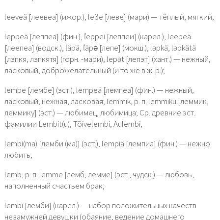
leeveä [леевеа] (ижор.), leβe [леве] (мари) — тёплый, мягкий;
leppeä [леппеа] (фин.), ľeppei [леппеи] (карел.), leepeä
[леепеа] (водск.), ľäpä, ľäpǝ [лепе] (мокш.), ləpkä, ləpkätä
[лэпкя, лэпкятя] (горн. -мари), lepət [лепэт] (хант.) — нежный,
ласковый, доброжелательный (и то же в ж. р.);
lembe [лембе] (эст.), lempeä [лемпеа] (фин.) — нежный,
ласковый, нежная, ласковая; lemmik, р. п. lemmiku [леммик,
леммику] (эст.) — любимец, любимица; Ср. древние эст.
фамилии Lembit(u), Tõivelembi, Aulembi;
lembi(ma) [лемби (ма)] (эст.), lempiä [лемпиа] (фин.) — нежно
любить;
lemb, р. п. lemme [лемб, лемме] (эст., чудск.) — любовь,
наполненный счастьем брак;
lembi [лемби] (карел.) — набор положительных качеств
незамужней девушки (обаяние, ведение домашнего