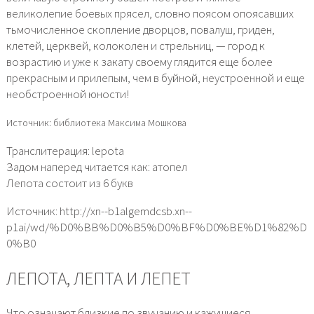
великолепие боевых прясел, словно поясом опоясавших
тьмочисленное скопление дворцов, повалуш, гриден,
клетей, церквей, колоколен и стрельниц, — город к
возрастию и уже к закату своему глядится еще более
прекрасным и прилепым, чем в буйной, неустроенной и еще
необстроенной юности!
Источник: библиотека Максима Мошкова
Транслитерация: lepota
Задом наперед читается как: атопел
Лепота состоит из 6 букв
Источник: http://xn--b1algemdcsb.xn--
p1ai/wd/%D0%BB%D0%B5%D0%BF%D0%BE%D1%82%D
0%B0
ЛЕПОТА, ЛЕПТА И ЛЕПЕТ
Что означают близкие по звучанию и кажущиеся