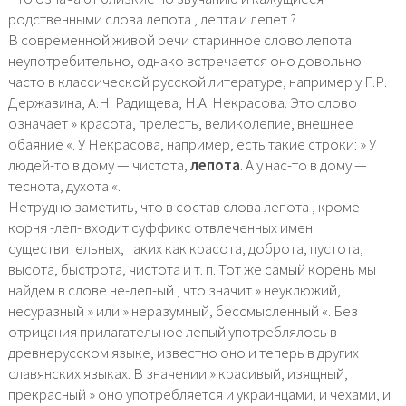
родственными слова лепота , лепта и лепет ?
В современной живой речи старинное слово лепота
неупотребительно, однако встречается оно довольно
часто в классической русской литературе, например у Г.Р.
Державина, А.Н. Радищева, Н.А. Некрасова. Это слово
означает » красота, прелесть, великолепие, внешнее
обаяние «. У Некрасова, например, есть такие строки: » У
людей-то в дому — чистота,
лепота
. А у нас-то в дому —
теснота, духота «.
Нетрудно заметить, что в состав слова лепота , кроме
корня -леп- входит суффикс отвлеченных имен
существительных, таких как красота, доброта, пустота,
высота, быстрота, чистота и т. п. Тот же самый корень мы
найдем в слове не-леп-ый , что значит » неуклюжий,
несуразный » или » неразумный, бессмысленный «. Без
отрицания прилагательное лепый употреблялось в
древнерусском языке, известно оно и теперь в других
славянских языках. В значении » красивый, изящный,
прекрасный » оно употребляется и украинцами, и чехами, и