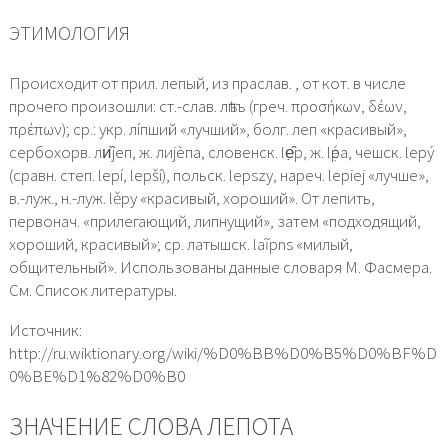
ЭТИМОЛОГИЯ
Происходит от прил. лепый, из праслав. , от кот. в числе
прочего произошли: ст.-слав. лѣпъ (греч. προσήκων, δέων,
πρέπων); ср.: укр. лíпший «лучший», болг. леп «красивый»,
сербохорв. ли̏jеп, ж. лиjѐпа, словенск. lе̣̑р, ж. lẹ́ра, чешск. lерý
(сравн. степ. lерí, lерší), польск. lерszу, нареч. lерiеj «лучше»,
в.-луж., н.-луж. lěpy «красивый, хороший». От лепить,
первонач. «прилегающий, липнущий», затем «подходящий,
хороший, красивый»; ср. латышск. laĩpns «милый,
общительный». Использованы данные словаря М. Фасмера.
См. Список литературы.
Источник:
http://ru.wiktionary.org/wiki/%D0%BB%D0%B5%D0%BF%D
0%BE%D1%82%D0%B0
ЗНАЧЕНИЕ СЛОВА ЛЕПОТА