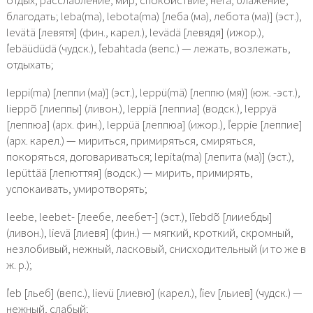
отдых, расслабление, мир, спокойствие, нега, блажение,
благодать; leba(ma), lebota(ma) [леба (ма), лебота (ма)] (эст.),
levätä [левятя] (фин., карел.), levädä [левядя] (ижор.),
ľebäüdüdä (чудск.), ľebahtada (вепс.) — лежать, возлежать,
отдыхать;
leppi(ma) [леппи (ма)] (эст.), leppü(mä) [леппю (мя)] (юж. -эст.),
lieppõ [лиеппы] (ливон.), leppiä [леппиа] (водск.), leppyä
[леппюа] (арх. фин.), leppüä [леппюа] (ижор.), ľeppie [леппие]
(арх. карел.) — мириться, примиряться, смиряться,
покоряться, договариваться; lepita(ma) [лепита (ма)] (эст.),
lepüttää [лепюттяя] (водск.) — мирить, примирять,
успокаивать, умиротворять;
leebe, leebet- [леебе, леебет-] (эст.), līebdõ [лииебды]
(ливон.), lievä [лиевя] (фин.) — мягкий, кроткий, скромный,
незлобивый, нежный, ласковый, снисходительный (и то же в
ж. р.);
ľeb [льеб] (вепс.), lievü [лиевю] (карел.), ľiev [льиев] (чудск.) —
нежный, слабый;