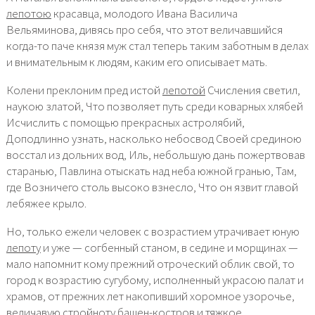
лепотою
красавца, молодого Ивана Василича
Вельяминова, дивясь про себя, что этот величавшийся
когда-то паче князя муж стал теперь таким заботным в делах
и внимательным к людям, каким его описывает мать.
Колени преклоним пред истой
лепотой
Счисления светил,
наукою златой, Что позволяет путь среди коварных хлябей
Исчислить с помощью прекрасных астролябий,
Доподлинно узнать, насколько небосвод Своей срединою
восстал из дольних вод, Иль, небольшую дань пожертвовав
старанью, Павлина отыскать над неба южной гранью, Там,
где Возничего столь высоко взнесло, Что он язвит главой
лебяжее крыло.
Но, только ежели человек с возрастием утрачивает юную
лепоту
и уже — согбенный станом, в седине и морщинах —
мало напомнит кому прежний отроческий облик свой, то
город к возрастию сугубому, исполненный украсою палат и
храмов, от прежних лет накопивший хоромное узорочье,
величавую стройноту башен-костров и тяжкое