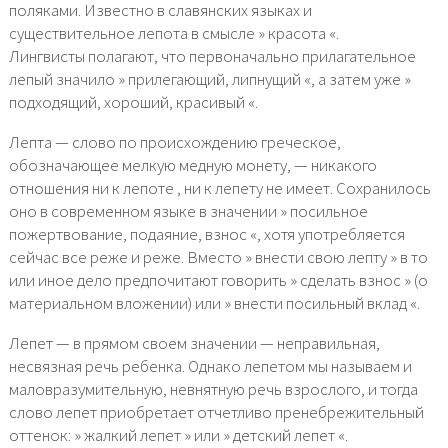
поляками. Известно в славянских языках и
существительное лепота в смысле » красота «.
Лингвисты полагают, что первоначально прилагательное
лепый значило » прилегающий, липнущий «, а затем уже »
подходящий, хороший, красивый «.
Лепта — слово по происхождению греческое,
обозначающее мелкую медную монету, — никакого
отношения ни к лепоте , ни к лепету не имеет. Сохранилось
оно в современном языке в значении » посильное
пожертвование, подаяние, взнос «, хотя употребляется
сейчас все реже и реже. Вместо » внести свою лепту » в то
или иное дело предпочитают говорить » сделать взнос » (о
материальном вложении) или » внести посильный вклад «.
Лепет — в прямом своем значении — неправильная,
несвязная речь ребенка. Однако лепетом мы называем и
маловразумительную, невнятную речь взрослого, и тогда
слово лепет приобретает отчетливо пренебрежительный
оттенок: » жалкий лепет » или » детский лепет «.