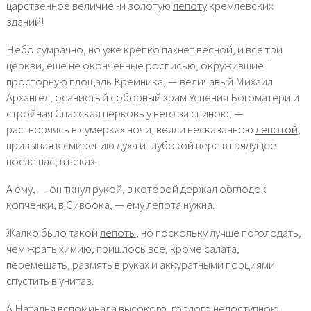
царственное величие -и золотую
лепоту
кремлевских
зданий!
Небо сумрачно, но уже крепко пахнет весной, и все три
церкви, еще не оконченные росписью, окружившие
просторную площадь Кремника, — величавый Михаил
Архангел, осанистый соборный храм Успения Богоматери и
стройная Спасская церковь у него за спиною, —
растворяясь в сумерках ночи, веяли несказанною
лепотой
,
призывая к смирению духа и глубокой вере в грядущее
после нас, в веках.
А ему, — он ткнул рукой, в которой держал обглодок
копченки, в Сивоока, — ему
лепота
нужна.
Жалко было такой
лепоты
, но поскольку лучше поголодать,
чем жрать химию, пришлось все, кроме салата,
перемешать, размять в руках и аккуратными порциями
спустить в унитаз.
А Наталья вспоминала высокого, гордого недоступною