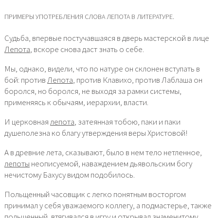
ПРИМЕРЫ УПОТРЕБЛЕНИЯ СЛОВА ЛЕПОТА В ЛИТЕРАТУРЕ.
Судьба, впервые постучавшаяся в дверь мастерской в лице
Лепота
, вскоре снова даст знать о себе.
Мы, однако, видели, что по натуре он склонен вступать в
бой: против
Лепота
, против Клавихо, против Лаблаша он
боролся, но боролся, не выходя за рамки системы,
применяясь к обычаям, иерархии, власти.
И церковная
лепота
, затеянная тобою, паки и паки
душеполезна ко благу утверждения веры Христовой!
А в древние лета, сказывают, было в нем тело нетленное,
лепоты
неописуемой, наваждением дьявольским богу
нечистому Бахусу видом подобилось.
Польщенный часовщик с легко понятным восторгом
принимал у себя уважаемого коллегу, а подмастерье, также
польщенный, втягивался в игру и открывал знаменитому