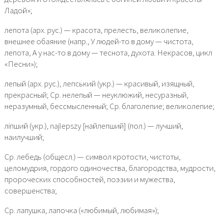
Ладой»;
лепота (арх. рус.) — красота, прелесть, великолепие,
внешнее обаяние (напр., У людей-то в дому — чистота,
лепота, А у нас-то в дому — теснота, духота. Некрасов, цикл
«Песни»);
лепый (арх. рус.), лепський (укр.) — красивый, изящный,
прекрасный; Ср. нелепый — неуклюжий, несуразный,
неразумный, бессмысленный; Ср. благолепие; великолепие;
лiпший (укр.), najlepszy [найлепший] (пол.) — лучший,
наилучший;
Ср. лебедь (общесл.) — символ кротости, чистоты,
целомудрия, гордого одиночества, благородства, мудрости,
пророческих способностей, поэзии и мужества,
совершенства;
Ср. лапушка, лапочка («любимый, любимая»);