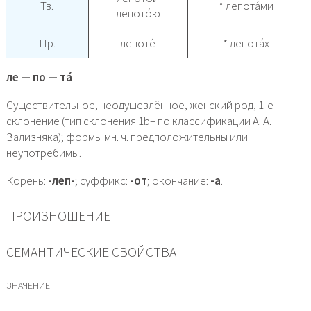
Тв.
* лепота́ми
лепото́ю
Пр.
лепоте́
* лепота́х
ле — по — та́
Существительное, неодушевлённое, женский род, 1-е
склонение (тип склонения 1b– по классификации А. А.
Зализняка); формы мн. ч. предположительны или
неупотребимы.
Корень:
-леп-
; суффикс:
-от
; окончание:
-а
.
ПРОИЗНОШЕНИЕ
СЕМАНТИЧЕСКИЕ СВОЙСТВА
ЗНАЧЕНИЕ