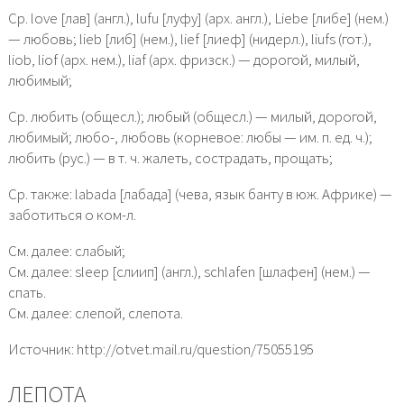
Ср. love [лав] (англ.), lufu [луфу] (арх. англ.), Liebe [либе] (нем.)
— любовь; lieb [либ] (нем.), lief [лиеф] (нидерл.), liufs (гот.),
liob, liof (арх. нем.), liaf (арх. фризск.) — дорогой, милый,
любимый;
Ср. любить (общесл.); любый (общесл.) — милый, дорогой,
любимый; любо-, любовь (корневое: любы — им. п. ед. ч.);
любить (рус.) — в т. ч. жалеть, сострадать, прощать;
Ср. также: labada [лабада] (чева, язык банту в юж. Африке) —
заботиться о ком-л.
См. далее: слабый;
См. далее: sleep [слиип] (англ.), schlafen [шлафен] (нем.) —
спать.
См. далее: слепой, слепота.
Источник: http://otvet.mail.ru/question/75055195
ЛЕПОТА