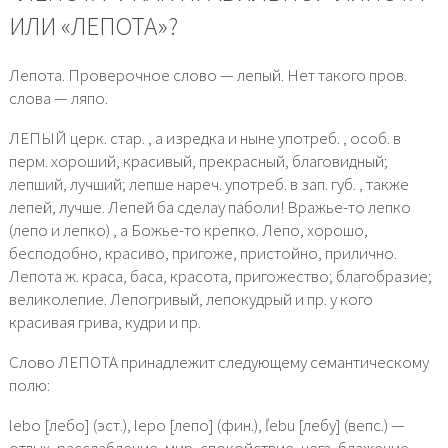
ИЛИ «ЛЕПОТА»?
Лепота. Проверочное слово — лепый. Нет такого пров.
слова — ляпо.
ЛЕПЫЙ церк. стар. , а изредка и ныне употреб. , особ. в
перм. хороший, красивый, прекрасный, благовидный;
лепший, лучший; лепше нареч. употреб. в зап. губ. , также
лепей, лучше. Лепей ба сделау паболи! Вражье-то лепко
(лепо и лепко) , а Божье-то крепко. Лепо, хорошо,
бесподобно, красиво, пригоже, пристойно, прилично.
Лепота ж. краса, баса, красота, пригожество; благобразие;
великолепие. Лепогривый, лепокудрый и пр. у кого
красивая грива, кудри и пр.
Слово ЛЕПОТА принадлежит следующему семантическому
полю:
lebo [лебо] (эст.), lepo [лепо] (фин.), ľebu [лебу] (вепс.) —