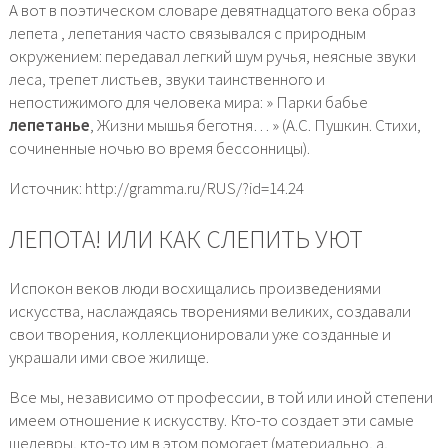
А вот в поэтическом словаре девятнадцатого века образ
лепета , лепетания часто связывался с природным
окружением: передавал легкий шум ручья, неясные звуки
леса, трепет листьев, звуки таинственного и
непостижимого для человека мира: » Парки бабье
лепетанье
, Жизни мышья беготня… » (А.С. Пушкин. Стихи,
сочиненные ночью во время бессонницы).
Источник: http://gramma.ru/RUS/?id=14.24
ЛЕПОТА! ИЛИ КАК СЛЕПИТЬ УЮТ
Испокон веков люди восхищались произведениями
искусства, наслаждаясь творениями великих, создавали
свои творения, коллекционировали уже созданные и
украшали ими свое жилище.
Все мы, независимо от профессии, в той или иной степени
имеем отношение к искусству. Кто-то создает эти самые
шедевры, кто-то им в этом помогает (материально, а,