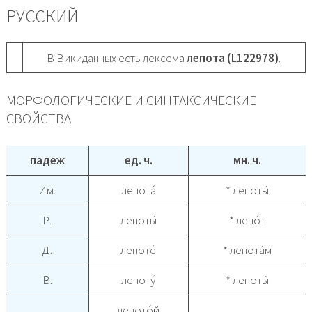
РУССКИЙ
В Викиданных есть лексема
лепота (L122978)
.
МОРФОЛОГИЧЕСКИЕ И СИНТАКСИЧЕСКИЕ
СВОЙСТВА
падеж
ед. ч.
мн. ч.
Им.
лепота́
* лепоты́
Р.
лепоты́
* лепо́т
Д.
лепоте́
* лепота́м
В.
лепоту́
* лепоты́
лепото́й