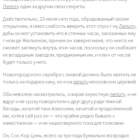
Лепоту
один за другим свои секреты.
Действительно, 23 июля сего года, обрадованный своим
открытием, я имел слабость вверить этот спуск г-ну
Лепоту
,
дабы он мог установить его в стенных часах, заказанных ему
г-ном де Жюльеном, причем он заверил меня, что никто не
сможет заглянуть внутрь этих часов, поскольку он снабжает
их воздушным заводом, придуманным им, и ключ от часов
будет только у него.
Новогородского серебра с лихвой должно было хватить не
только на подарки хану, но и на
лепоту
московских церквей.
Оба неволею засмотрелись, озирая окрестную
лепоту
, и не
вдруг и не сразу поворотили к друг другу ради тяжкой
беседы, начатой таки Алексием, начатой и продолженной
им, хотя в сей раз он — что крайне редко бывало с
наместником — и не нашел верного тона для толковни.
Он, Сос Кор Цннь, всего за три года буквально возродил