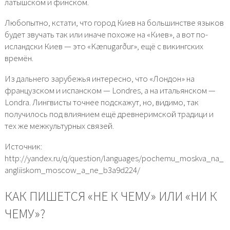
латышском и финском.
Любопытно, кстати, что город Киев на большинстве языков
будет звучать так или иначе похоже на «Киев», а вот по-
исландски Киев — это «Kænugarður», ещё с викингских
времён.
Из дальнего зарубежья интересно, что «Лондон» на
французском и испанском — Londres, а на итальянском —
Londra. Лингвисты точнее подскажут, но, видимо, так
получилось под влиянием ещё древнеримской традици и
тех же межкультурных связей.
Источник:
http://yandex.ru/q/question/languages/pochemu_moskva_na_
angliiskom_moscow_a_ne_b3a9d224/
КАК ПИШЕТСЯ «НЕ К ЧЕМУ» ИЛИ «НИ К
ЧЕМУ»?