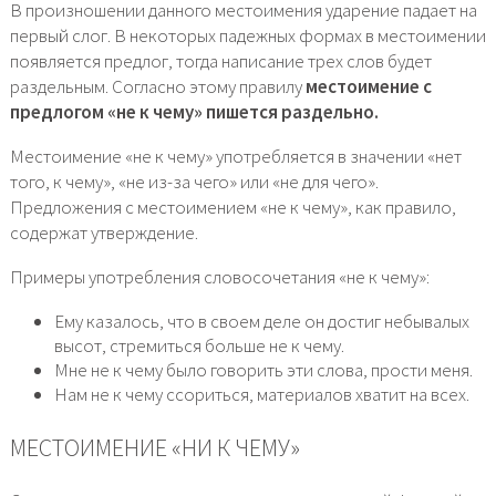
В произношении данного местоимения ударение падает на
первый слог. В некоторых падежных формах в местоимении
появляется предлог, тогда написание трех слов будет
раздельным. Согласно этому правилу
местоимение с
предлогом «не к чему» пишется раздельно.
Местоимение «не к чему» употребляется в значении «нет
того, к чему», «не из-за чего» или «не для чего».
Предложения с местоимением «не к чему», как правило,
содержат утверждение.
Примеры употребления словосочетания «не к чему»:
Ему казалось, что в своем деле он достиг небывалых
высот, стремиться больше не к чему.
Мне не к чему было говорить эти слова, прости меня.
Нам не к чему ссориться, материалов хватит на всех.
МЕСТОИМЕНИЕ «НИ К ЧЕМУ»