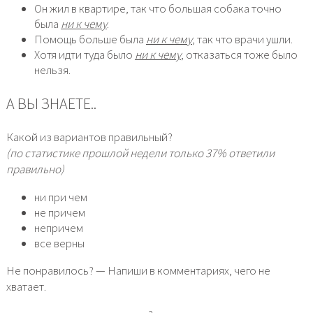
Он жил в квартире, так что большая собака точно
была
ни к чему
.
Помощь больше была
ни к чему
, так что врачи ушли.
Хотя идти туда было
ни к чему
, отказаться тоже было
нельзя.
А ВЫ ЗНАЕТЕ..
Какой из вариантов правильный?
(по статистике прошлой недели только 37% ответили
правильно)
ни при чем
не причем
непричем
все верны
Не понравилось? — Напиши в комментариях, чего не
хватает.