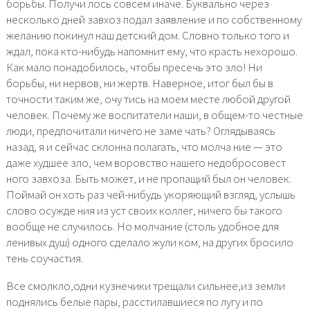
борьбы. Получи лось совсем иначе. Буквально через
несколько дней завхоз подал заявление и по собственному
желанию покинул наш детский дом. Словно только того и
ждал, пока кто-нибудь напомнит ему, что красть нехорошо.
Как мало понадобилось, чтобы пресечь это зло! Ни
борьбы, ни нервов, ни жертв. Наверное, итог был бы в
точности таким же, очу тись на моем месте любой другой
человек. Почему же воспитатели наши, в общем-то честные
люди, предпочитали ничего не заме чать? Оглядываясь
назад, я и сейчас склонна полагать, что молча ние — это
даже худшее зло, чем воровство нашего недобросовест
ного завхоза. Быть может, и не пропащий был он человек.
Поймай он хоть раз чей-нибудь укоряющий взгляд, услышь
слово осужде ния из уст своих коллег, ничего бы такого
вообще не случилось. Но молчание (столь удобное для
ленивых душ) одного сделало жули ком, на других бросило
тень соучастия.
Все смолкло,одни кузнечики трещали сильнее,из земли
поднялись белые пары, расстилавшиеся по лугу и по