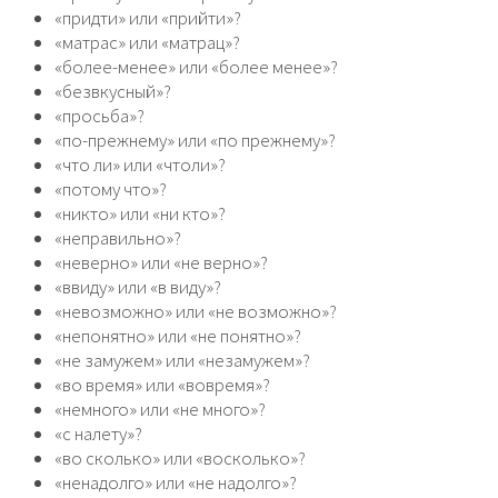
«придти» или «прийти»?
«матрас» или «матрац»?
«более-менее» или «более менее»?
«безвкусный»?
«просьба»?
«по-прежнему» или «по прежнему»?
«что ли» или «чтоли»?
«потому что»?
«никто» или «ни кто»?
«неправильно»?
«неверно» или «не верно»?
«ввиду» или «в виду»?
«невозможно» или «не возможно»?
«непонятно» или «не понятно»?
«не замужем» или «незамужем»?
«во время» или «вовремя»?
«немного» или «не много»?
«с налету»?
«во сколько» или «восколько»?
«ненадолго» или «не надолго»?