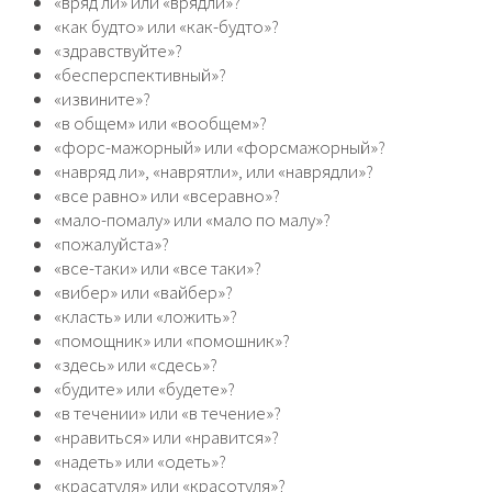
«вряд ли» или «врядли»?
«как будто» или «как-будто»?
«здравствуйте»?
«бесперспективный»?
«извините»?
«в общем» или «вообщем»?
«форс-мажорный» или «форсмажорный»?
«навряд ли», «наврятли», или «наврядли»?
«все равно» или «всеравно»?
«мало-помалу» или «мало по малу»?
«пожалуйста»?
«все-таки» или «все таки»?
«вибер» или «вайбер»?
«класть» или «ложить»?
«помощник» или «помошник»?
«здесь» или «сдесь»?
«будите» или «будете»?
«в течении» или «в течение»?
«нравиться» или «нравится»?
«надеть» или «одеть»?
«красатуля» или «красотуля»?