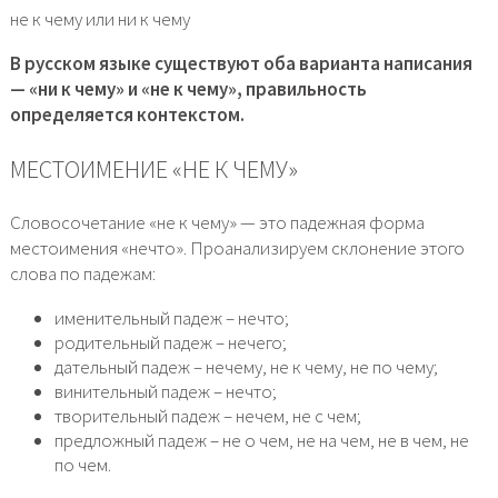
не к чему или ни к чему
В русском языке существуют оба варианта написания
— «ни к чему» и «не к чему», правильность
определяется контекстом.
МЕСТОИМЕНИЕ «НЕ К ЧЕМУ»
Словосочетание «не к чему» — это падежная форма
местоимения «нечто». Проанализируем склонение этого
слова по падежам:
именительный падеж – нечто;
родительный падеж – нечего;
дательный падеж – нечему, не к чему, не по чему;
винительный падеж – нечто;
творительный падеж – нечем, не с чем;
предложный падеж – не о чем, не на чем, не в чем, не
по чем.