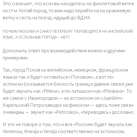
Это означает, что если вы находитесь на фиолетовой ветке
на ст.м. Китай-город, то вам надо перейти на на оранжевую
ветку и сесть на поезд, идущий до ВДНХ.
ПОЧЕМУ МОСКВА И САНКТ-ПЕТЕРБУРГ ПЕРЕВОДЯТСЯ НА АНГЛИЙСКИЙ
ЯЗЫК, А ОСТАЛЬНЫЕ ГОРОДА – НЕТ?
Дополнить ответ про взаимодействия можно и другими
примерами.
Так, город Псков на английском, немецком, французском
языках так и будет оставаться «Псковом», а вот по-
эстонски (сказывается близость границ и давние связи) уже
будет звучать как «Pihkva», а по-латышски как «Pleskava». То
же самое с Ивангородом — на эстонском он «Jaanilinn».
Карельский Петрозаводск на финском — здесь тоже связи
очевидны — звучит как «Petroskoi», «переводясь» дословно.
И это не говоря о том, что и вся «Россия» будет звучать как
Venemaa, Krievija и Venäjä соответственно на эстонском,