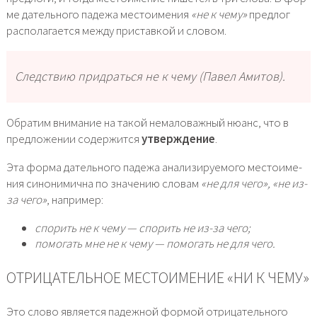
ме датель­но­го паде­жа место­име­ния
«не к чему»
пред­лог
рас­по­ла­га­ет­ся меж­ду при­став­кой и сло­вом.
Следствию при­драть­ся не к чему (Павел Амитов).
Обратим вни­ма­ние на такой нема­ло­важ­ный нюанс, что в
пред­ло­же­нии содер­жит­ся
утвер­жде­ние
.
Эта фор­ма датель­но­го паде­жа ана­ли­зи­ру­е­мо­го место­име­
ния сино­ни­мич­на по зна­че­нию сло­вам
«не для чего», «не из-
за чего»
, напри­мер:
спо­рить не к чему — спо­рить не из-за чего;
помо­гать мне не к чему — помо­гать не для чего.
ОТРИЦАТЕЛЬНОЕ МЕСТОИМЕНИЕ «НИ К ЧЕМУ»
Это сло­во явля­ет­ся падеж­ной фор­мой отри­ца­тель­но­го