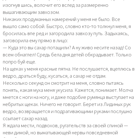
изогнув шись, волочит его вслед за размеренно
вышагивающим завхозом.
Никаких продуманных намерений у меня не было. Все
вышло само собой. Быстро, словно кто-то толкнул меня, я
бросилась впе ред и загородила завхозу путь. Задыхаясь,
заговорила ему прямо в лицо:
— Куда это вы сахар потащили? А ну живо несите назад! Со
всем обнаглел! Средь бела дня детей обкрадывает. Только
попро буй еще.
На щеках у меня красные пятна. Не послушается, вцеплюсь в
ведро, драться буду, кусаться, а сахар не отдам.
Несколько секунд он смотрит на меня, словно пытаясь
понять, какая муха меня укусила. Кажется, понимает. Молча
мнется с ноги на ногу, и даже подобие румянца выступает на
небритых щеках. Ничего не говорит. Берет из Лидиных рук
ведро, возвращается и подрагивающими руками послушно
ссыпает сахар назад.
Я ждала мести, подвохов, ругательств за своей спиной —
неви димой, но выматывающей нервы повседневной