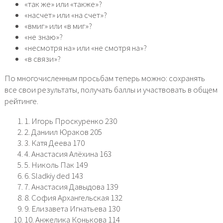
«так же» или «также»?
«насчет» или «на счет»?
«вмиг» или «в миг»?
«не знаю»?
«несмотря на» или «не смотря на»?
«в связи»?
По многочисленным просьбам теперь можно: сохранять
все свои результаты, получать баллы и участвовать в общем
рейтинге.
1. Игорь Проскуренко 230
2. Даниил Юраков 205
3. Катя Деева 170
4. Анастасия Алёхина 163
5. Николь Пак 149
6. Sladkiy ded 143
7. Анастасия Давыдова 139
8. София Архангельская 132
9. Елизавета Игнатьева 130
10. Анжелика Конькова 114