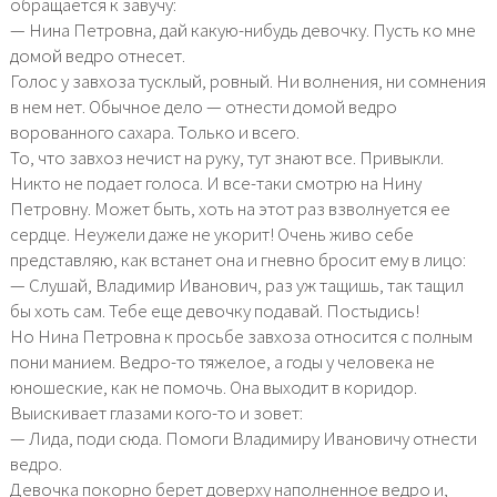
обращается к завучу:
— Нина Петровна, дай какую-нибудь девочку. Пусть ко мне
домой ведро отнесет.
Голос у завхоза тусклый, ровный. Ни волнения, ни сомнения
в нем нет. Обычное дело — отнести домой ведро
ворованного сахара. Только и всего.
То, что завхоз нечист на руку, тут знают все. Привыкли.
Никто не подает голоса. И все-таки смотрю на Нину
Петровну. Может быть, хоть на этот раз взволнуется ее
сердце. Неужели даже не укорит! Очень живо себе
представляю, как встанет она и гневно бросит ему в лицо:
— Слушай, Владимир Иванович, раз уж тащишь, так тащил
бы хоть сам. Тебе еще девочку подавай. Постыдись!
Но Нина Петровна к просьбе завхоза относится с полным
пони манием. Ведро-то тяжелое, а годы у человека не
юношеские, как не помочь. Она выходит в коридор.
Выискивает глазами кого-то и зовет:
— Лида, поди сюда. Помоги Владимиру Ивановичу отнести
ведро.
Девочка покорно берет доверху наполненное ведро и,