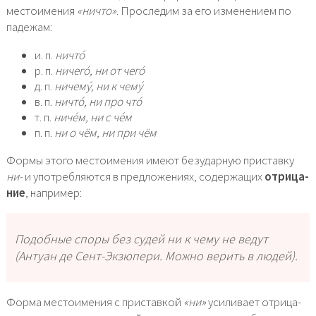
место­име­ния
«ничто»
. Проследим за его изме­не­ни­ем по
паде­жам:
и. п.
ничто́
р. п.
ниче­го́, ни от чего́
д. п.
ниче­му́, ни к чему́
в. п.
ничто́, ни про что́
т. п.
ниче́м, ни с че́м
п. п.
ни о чём, ни при чём
Формы это­го место­име­ния име­ют без­удар­ную при­став­ку
ни-
и упо­треб­ля­ют­ся в пред­ло­же­ни­ях, содер­жа­щих
отри­ца­
ние
, напри­мер:
Подобные спо­ры без судей ни к чему не ведут
(Антуан де Сент-Экзюпери. Можно верить в людей).
Форма место­име­ния с при­став­кой
«ни»
уси­ли­ва­ет отри­ца­