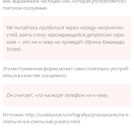
ние, выра­жен­ное части­цей
«не»
, кото­рая упо­треб­ля­ет­ся с
глаголом-сказуемым.
Не пытай­тесь про­бить­ся через чере­ду непри­ят­но­
стей, взять сте­ну зарож­да­ю­щей­ся депрес­сии тара­
ном — это ни к чему не при­ве­дёт (Ирина Хакамада.
Успех).
Эта место­имен­ная фор­ма может само­сто­я­тель­но упо­треб­
лять­ся в каче­стве ска­зу­е­мо­го:
Он счи­та­ет, что на море теле­фон ни к чему.
Источник: http://russkiiyazyk.ru/orfografiya/pravopisanie/ne-k-
chemu-ili-ni-k-chemu-kak-pravilno.html