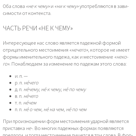
Оба сло­ва
«не к чему»
и
«ни к чему»
упо­треб­ля­ют­ся в зави­
си­мо­сти от кон­тек­ста.
ЧАСТЬ РЕЧИ «НЕ К ЧЕМУ»
Интересующее нас сло­во явля­ет­ся падеж­ной фор­мой
отри­ца­тель­но­го место­име­ния
«нече­го»
, кото­рое не име­ет
фор­мы име­ни­тель­но­го паде­жа, как и место­име­ние
«неко­
го»
. Понаблюдаем за изме­не­ние по паде­жам это­го сло­ва:
и. п. —
р. п.
не́чего
д. п.
не́чему, не́ к чему, не́ по чему
в. п.
не́чего
т. п.
не́чем
п. п.
не́ о чем, не́ на чем, не́ по чем
При про­из­но­ше­нии форм место­име­ния удар­ной явля­ет­ся
при­став­ка
не-
. Во мно­гих падеж­ных фор­мах появ­ля­ют­ся
пред­ло­ги, и тогда место­име­ние пишет­ся в три сло­ва. В фор­