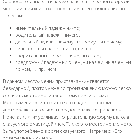
Словосочетание «ни к чему» является падежной формой
местоимения «ничто». Посмотрим на его склонение по
падежам:
именительный падеж – ничто;
родительный падеж – ничего;
дательный падеж – ничему, ни к чему, ни по чему;
винительный падеж – ничто, ни про что;
творительный падеж – ничем, ни с чем;
предложный падеж – ни о чем, ни на чем, ни в чем, ни
по чем, ни при чем.
В данном местоимении приставка «ни» является
безударной, поэтому уже по произношению можно легко
отличить местоимения «не к чему» и «ни к чему».
Местоимение «ничто» и все его падежные формы
употребляются только в предложениях с отрицанием.
Приставка «ни» усиливает отрицательную форму глагола-
сказуемого с частицей «не». Также это местоимение может
быть употреблено в роли сказуемого. Например: «Его
советы мне ни к чему».