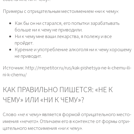
Примеры с отрицательным местоимением «ни к чему»:
Как бы он ни старался, его попытки зарабатывать
больше ни к чему не приводили.
Ни к чему мне ваши лекарства, я полежу и все
пройдет.
Курение и употребление алкоголя ни к чему хорошему
не приводит.
Источник: http://rrepetitor.ru/rus/kak-pishetsya-ne-k-chemu-ili-
ni-k-chemu/
КАК ПРАВИЛЬНО ПИШЕТСЯ: «НЕ К
ЧЕМУ» ИЛИ «НИ К ЧЕМУ»?
Слово
«не к чему»
явля­ет­ся фор­мой отри­ца­тель­но­го место­
име­ния
«нече­го»
. Отличаем его в кон­тек­сте от фор­мы отри­
ца­тель­но­го место­име­ния
«ни к чему»
.