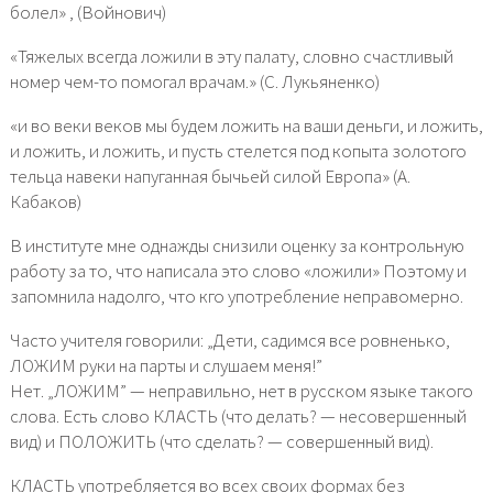
болел» , (Войнович)
«Тяжелых всегда ложили в эту палату, словно счастливый
номер чем-то помогал врачам.» (С. Лукьяненко)
«и во веки веков мы будем ложить на ваши деньги, и ложить,
и ложить, и ложить, и пусть стелется под копыта золотого
тельца навеки напуганная бычьей силой Европа» (А.
Кабаков)
В институте мне однажды снизили оценку за контрольную
работу за то, что написала это слово «ложили» Поэтому и
запомнила надолго, что кго употребление неправомерно.
Часто учителя говорили: „Дети, садимся все ровненько,
ЛОЖИМ руки на парты и слушаем меня!”
Нет. „ЛОЖИМ” — неправильно, нет в русском языке такого
слова. Есть слово КЛАСТЬ (что делать? — несовершенный
вид) и ПОЛОЖИТЬ (что сделать? — совершенный вид).
КЛАСТЬ употребляется во всех своих формах без