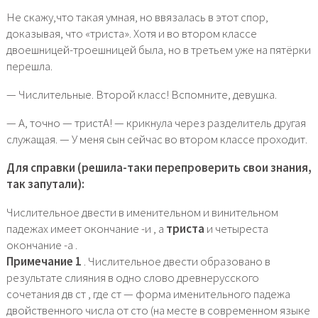
Не скажу,что такая умная, но ввязалась в этот спор,
доказывая, что «триста». Хотя и во втором классе
двоешницей-троешницей была, но в третьем уже на пятёрки
перешла.
— Числительные. Второй класс! Вспомните, девушка.
— А, точно — тристА! — крикнула через разделитель другая
служащая. — У меня сын сейчас во втором классе проходит.
Для справки (решила-таки перепроверить свои знания,
так запутали):
Числительное двести в именительном и винительном
падежах имеет окончание -и , а
триста
и четыреста
окончание -а .
Примечание 1
. Числительное двести образовано в
результате слияния в одно слово древнерусского
сочетания дв ст , где ст — форма именительного падежа
двойственного числа от сто (на месте в современном языке