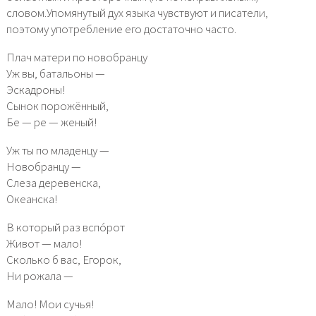
словом.Упомянутый дух языка чувствуют и писатели,
поэтому употребление его достаточно часто.
Плач матери по новобранцу
Уж вы, батальоны —
Эскадроны!
Сынок порожённый,
Бе — ре — женый!
Уж ты по младенцу —
Новобранцу —
Слеза деревенска,
Океанска!
В который раз вспóрот
Живот — мало!
Сколько б вас, Егорок,
Ни рожала —
Мало! Мои сучья!