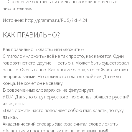
— Склонение составных и смешанных количественных
числительных
Источник: http://gramma.ru/RUS/?id=4.24
КАК ПРАВИЛЬНО?
Как правильно: «класть» или «ложить»?
С глаголом «ложить» всё не так просто, как кажется. Одни
говорят нет его, другие — есть он! Может быть существовал
раньше. Очень давно. Как многие слова, что сейчас считают
неправильными. Но отжил этот глагол свой век. Да не до
конца. Не хочет он на свалку.
В современных словарях он не фигурирует.
У В.И. Даля, по отцу нерусского, но очень любящего русский
язык, есть:
«Глаг. ложить часто пополняет собою глаг. класть, по духу
языка».
Академический словарь Ушакова считал слово ложить
областным и просторечным (но не неправильным!)