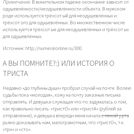
Примечание.
В винительном падеже окончание зависит от
одушевлённости/неодушевлённости объекта. В мужском
роде используется трёхсот ый для неодушевлённых и
трёхсот ого для одушевлённых. Во множественном числе
используется трёхсот ые для неодушевлённых и трёхсот ых
для одушевлённых.
Источник: http://numeralonline.ru/300
А ВЫ ПОМНИТЕ?:) ИЛИ ИСТОРИЯ О
ТРИСТА
Недавно «до глубины души» пробрал случай на почте. Волею
судьбы пока «молодая», хожу на почту заказные письма
отправлять. И девушка-служащая что-то задумалась о том,
как правильно писать: «тристО» или «тристА» (рублей за
отправление), и девушка впереди меня начала
с пеной у рта
рьяно доказывать нам, малограмотным, что «тристО», т.к.
«три» и «сто».