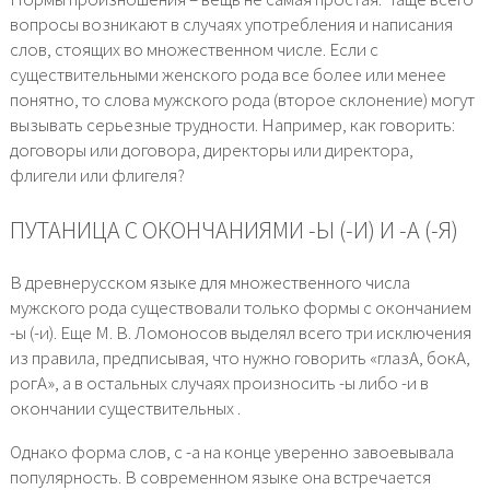
вопросы возникают в случаях употребления и написания
слов, стоящих во множественном числе. Если с
существительными женского рода все более или менее
понятно, то слова мужского рода (второе склонение) могут
вызывать серьезные трудности. Например, как говорить:
договоры или договора, директоры или директора,
флигели или флигеля?
ПУТАНИЦА С ОКОНЧАНИЯМИ -Ы (-И) И -А (-Я)
В древнерусском языке для множественного числа
мужского рода существовали только формы с окончанием
-ы (-и). Еще М. В. Ломоносов выделял всего три исключения
из правила, предписывая, что нужно говорить «глазА, бокА,
рогА», а в остальных случаях произносить -ы либо -и в
окончании существительных .
Однако форма слов, с -а на конце уверенно завоевывала
популярность. В современном языке она встречается