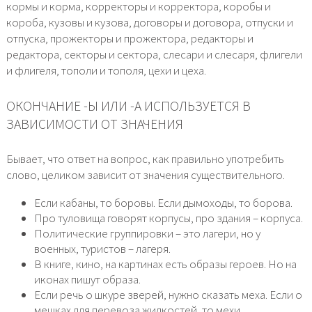
кормы и корма, корректоры и корректора, коробы и
короба, кузовы и кузова, договоры и договора, отпуски и
отпуска, прожекторы и прожектора, редакторы и
редактора, секторы и сектора, слесари и слесаря, флигели
и флигеля, тополи и тополя, цехи и цеха.
ОКОНЧАНИЕ -Ы ИЛИ -А ИСПОЛЬЗУЕТСЯ В
ЗАВИСИМОСТИ ОТ ЗНАЧЕНИЯ
Бывает, что ответ на вопрос, как правильно употребить
слово, целиком зависит от значения существительного.
Если кабаны, то боровы. Если дымоходы, то борова.
Про туловища говорят корпусы, про здания – корпуса.
Политические группировки – это лагери, но у
военных, туристов – лагеря.
В книге, кино, на картинах есть образы героев. Но на
иконах пишут образа.
Если речь о шкуре зверей, нужно сказать меха. Если о
мешках для перевоза жидкостей, то мехи.