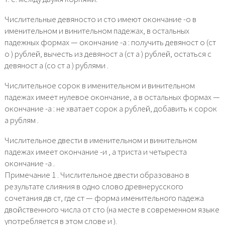
Числительные девяносто и сто имеют окончание -о в
именительном и винительном падежах, в остальных
падежных формах — окончание -а : получить девяност о (ст
о ) рублей, вычесть из девяност а (ст а ) рублей, остаться с
девяност а (со ст а ) рублями .
Числительное сорок в именительном и винительном
падежах имеет нулевое окончание, а в остальных формах —
окончание -а : не хватает сорок а рублей, добавить к сорок
а рублям .
Числительное двести в именительном и винительном
падежах имеет окончание -и , а триста и четыреста
окончание -а .
Примечание 1 . Числительное двести образовано в
результате слияния в одно слово древнерусского
сочетания дв ст, где ст — форма именительного падежа
двойственного числа от сто (на месте в современном языке
употребляется в этом слове и ).