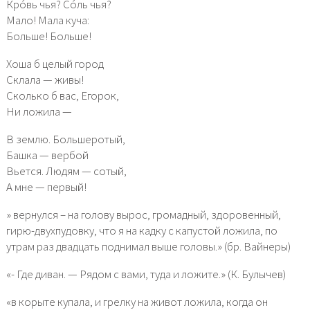
Крóвь чья? Сóль чья?
Мало! Мала куча:
Больше! Больше!
Хоша б целый город
Склала — живы!
Сколько б вас, Егорок,
Ни ложила —
В землю. Большеротый,
Башка — вербой
Вьется. Людям — сотый,
А мне — первый!
» вернулся – на голову вырос, громадный, здоровенный,
гирю-двухпудовку, что я на кадку с капустой ложила, по
утрам раз двадцать поднимал выше головы.» (бр. Вайнеры)
«- Где диван. — Рядом с вами, туда и ложите.» (К. Булычев)
«в корыте купала, и грелку на живот ложила, когда он