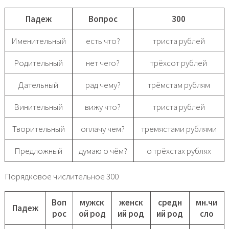
Падеж
Вопрос
300
Именительный
есть что?
триста рублей
Родительный
нет чего?
трёхсот рублей
Дательный
рад чему?
трёмстам рублям
Винительный
вижу что?
триста рублей
Творительный
оплачу чем?
тремястами рублями
Предложный
думаю о чём?
о трёхстах рублях
Порядковое числительное 300
Воп
мужск
женск
средн
мн.чи
Падеж
рос
ой род
ий род
ий род
сло