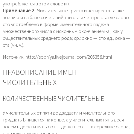
употребляется в этом слове и ).
Примечание 2
. Числительные триста и четыреста также
возникли на базе сочетаний три ста и четыре ста где слово
сто употреблено в форме именительного падежа
множественного числа с исконным окончанием -а , как у
существительных среднего рода; ср.: окно — сто ед., окна —
ста (мн. ч.).
Источник: http://sophiya.livejournal.com/205358.html
ПРАВОПИСАНИЕ ИМЕН
ЧИСЛИТЕЛЬНЫХ
КОЛИЧЕСТВЕННЫЕ ЧИСЛИТЕЛЬНЫЕ
У числительных от пяти до двадцати и числительного
тридцать Ь пишется на конце, а у числительных пят ь десят-
восем ь десят и пят ь сот — девят ь сот — в середине слова ,
т. е. между двумя корнями.