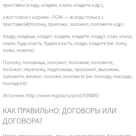
приставки (кладу, кладем, клали, кладите и др.),
а вот глагол с корнем –ЛОЖ- — всегда только с
приставкой(положу, приложи, заложил, положите и др.)
Кладу, кладёшь, кладёт, кладём, кладёте, кладут, клал, клала,
клали, буду класть, будем класть, клади, кладите (не. ложу,
ложи, ложите)
Положу, положишь, положит, положим, положите,
положат, переложу, подложишь, приложит, выложим,
заложите, вложат, положи, положите (не. покладу, поклади,
покладите)
Источник: http://www.myjulia.ru/post/539805/
КАК ПРАВИЛЬНО: ДОГОВОРЫ ИЛИ
ДОГОВОРА?
Нормы произношения – вещь не самая простая. Чаще всего