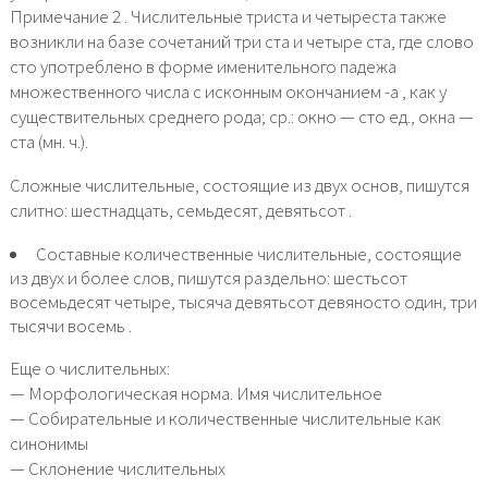
Примечание 2 . Числительные триста и четыреста также
возникли на базе сочетаний три ста и четыре ста, где слово
сто употреблено в форме именительного падежа
множественного числа с исконным окончанием -а , как у
существительных среднего рода; ср.: окно — сто ед., окна —
ста (мн. ч.).
Сложные числительные, состоящие из двух основ, пишутся
слитно: шестнадцать, семьдесят, девятьсот .
Составные количественные числительные, состоящие
из двух и более слов, пишутся раздельно: шестьсот
восемьдесят четыре, тысяча девятьсот девяносто один, три
тысячи восемь .
Еще о числительных:
— Морфологическая норма. Имя числительное
— Собирательные и количественные числительные как
синонимы
— Склонение числительных