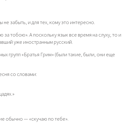
 не забыть, и для тех, кому это интересно.
 за тобою». А поскольку язык все время на слуху, то и
авший уже иностранным русский.
ых групп «Братья Грим» (были такие, были, они еще
есня со словами:
щадях.»
ие обычно — «скучаю по тебе».