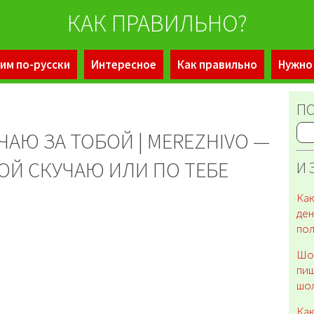
КАК ПРАВИЛЬНО?
им по-русски
Интересное
Как правильно
Нужно
ПО
ЧАЮ ЗА ТОБОЙ | MEREZHIVO —
ОЙ СКУЧАЮ ИЛИ ПО ТЕБЕ
И 
Как
ден
пол
Шол
пиш
шол
Как