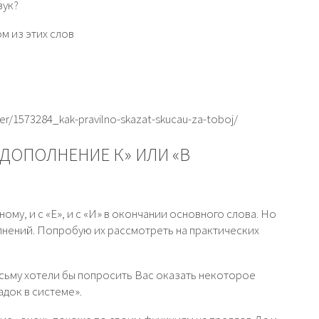
вук?
ом из этих слов
wer/1573284_kak-pravilno-skazat-skucau-za-toboj/
 ДОПОЛНЕНИЕ К» ИЛИ «В
ому, и с «Е», и с «И» в окончании основного слова. Но
лнений. Попробую их рассмотреть на практических
сьму хотели бы попросить Вас оказать некоторое
док в системе».