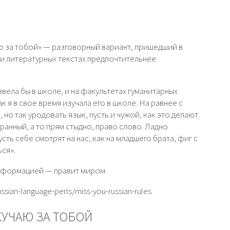
аю за тобой» — разговорный вариант, пришедший в
х и литературных текстах предпочтительнее
вела бы в школе, и на факультетах гуманитарных
к я в свое время изучала его в школе. На равнее с
 но так уродовать язык, пусть и чужой, как это делают
транный, а то прям стыдно, право слово. Ладно
сть себе смотрят на нас, как на младшего брата, фиг с
ься».
информацией — правит миром.
sian-language-perls/miss-you-russian-rules
КУЧАЮ ЗА ТОБОЙ