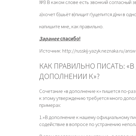
№3 В каком слове есть звонкий согласный з
а)хочет б)шьёт в)пищит г)уцепится д)ни в одн
напишите мне, как правильно.
Заранее
спасибо!
Источник: http://russkij-yazyk.neznaka.ru/ans
КАК ПРАВИЛЬНО ПИСАТЬ: «В
ДОПОЛНЕНИИ К»?
Сочетание «в дополнение к» пишется по-разн
к этому утверждению требуется много допо
примерах:
1.»В дополнение к нашему официальному пи
содействие в вопросе по устранению непола