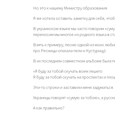
Но это к нашему Министру образования.
Я же хотела оставить заметку для себя, чтобы
В украинском языке мы часто говорим «сумую
переносим мы многое из родного языка в ст
Взять к примеру, песню одной из моих любим
про Ресницы-опахала пели и Кустурицу).
В их последнем совместном альбоме была п
«Я буду за тобой скучать воем лешего
Я буду за тобой скучать на проспектах и пло
Эти-то строки и заставили меня задуматься.
Украинцы говорят «сумую за тобою», а русск
А как правильно?