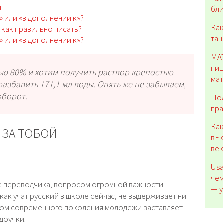
й
бли
» или «в дополнении к»?
Как
 как правильно писать?
тан
» или «в дополнении к»?
МАТ
пиш
ью 80% и хотим получить раствор крепостью
ма
азбавить 171,1 мл воды. Опять же не забываем,
оборот.
Под
пра
Как
 ЗА ТОБОЙ
вЕк
ве
Usa
чем
 же переводчика, вопросом огромной важности
— у
 как учат русский в школе сейчас, не выдерживает ни
ыком современного поколения молодежи заставляет
едоучки.