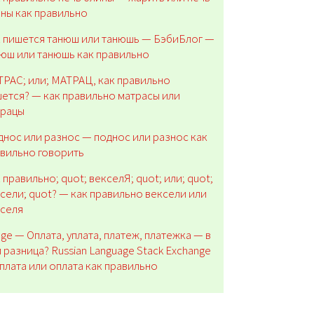
ны как правильно
 пишется танюш или танюшь — БэбиБлог —
юш или танюшь как правильно
РАС; или; МАТРАЦ, как правильно
ется? — как правильно матрасы или
трацы
нос или разнос — поднос или разнос как
вильно говорить
 правильно; quot; векселЯ; quot; или; quot;
сели; quot? — как правильно вексели или
кселя
ge — Оплата, уплата, платеж, платежка — в
 разница? Russian Language Stack Exchange
плата или оплата как правильно