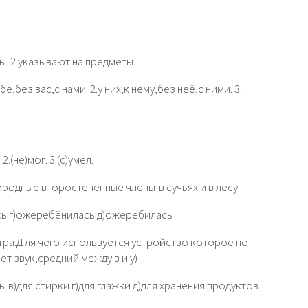
. 2.указывают на предметы.
бе,без вас,с нами. 2.у них,к нему,без неё,с ними. 3.
2.(не)мог. 3.(с)умел.
одные второстепенные члены-в сучьях и в лесу
сь г)ожеребёнилась д)ожеребилась
тра.Для чего используется устройство которое по
т звук,средний между в и у)
 в)для стирки г)для глажки д)для хранения продуктов