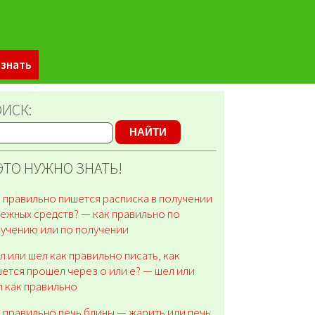
 знать
ИСК:
НАЙТИ
ЭТО НУЖНО ЗНАТЬ!
 правильно пишется расписка в получении
ежных средств? — как правильно по
учению или по получении
 или шел как правильно писать, как
ется прошел через о или е? — шел или
 как правильно
 правильно печь блины — жарить или печь