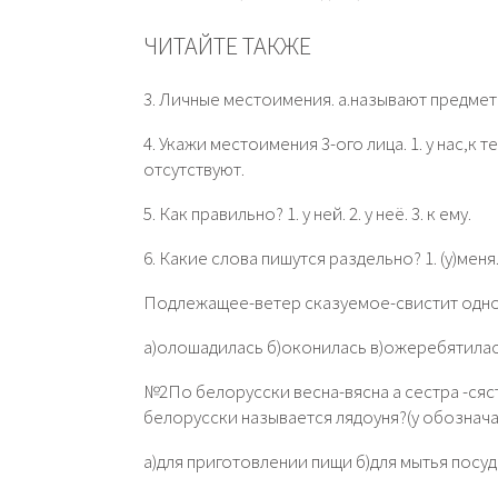
ЧИТАЙТЕ ТАКЖЕ
3. Личные местоимения. а.называют предметы
4. Укажи местоимения 3-ого лица. 1. у нас,к те
отсутствуют.
5. Как правильно? 1. у ней. 2. у неё. 3. к ему.
6. Какие слова пишутся раздельно? 1. (у)меня. 
Подлежащее-ветер сказуемое-свистит однор
а)олошадилась б)оконилась в)ожеребятила
№2По белорусски весна-вясна а сестра -сяс
белорусски называется лядоуня?(у обозначае
а)для приготовлении пищи б)для мытья посуды