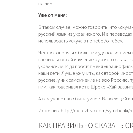
по нем.
Уже от меня:
В таком случае, можно говорить, что «скуч
русский язык из украинского. И в перевода
использовать «скучаю по тебе /о тебе».
Честно говоря, я с большим удовольствием в
специальностей изучение русского языка, ка
украинским. И да простят меня украинофилы,
наши дети. Лучше уж учить, как второй инос
русские, у них самомнение на всю Россию, пу
ним, как говаривал кот в Шреке: «Хай вдавит
А нам умнее надо быть, умнее. Владеющий 
Источник: http://merezhivo.com/vytrebenki/rus
КАК ПРАВИЛЬНО СКАЗАТЬ С