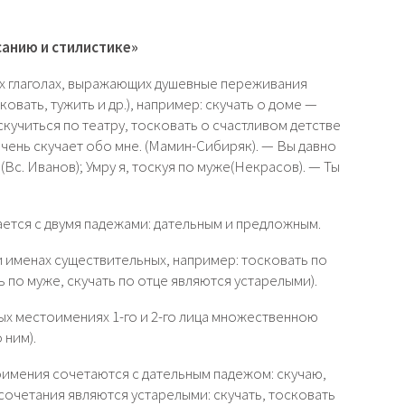
санию и стилистике»
х глаголах, выражающих душевные переживания
сковать, тужить и др.), например: скучать о доме —
скучиться по театру, тосковать о счастливом детстве
очень скучает обо мне. (Мамин-Сибиряк). — Вы давно
 (Вс. Иванов); Умру я, тоскуя по муже(Некрасов). — Ты
ается с двумя падежами: дательным и предложным.
 именах существительных, например: тосковать по
ь по муже, скучать по отце являются устарелыми).
х местоимениях 1-го и 2-го лица множественною
 ним).
имения сочетаются с дательным падежом: скучаю,
сочетания являются устарелыми: скучать, тосковать