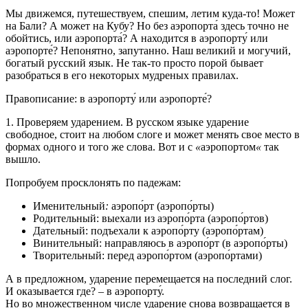
Мы движемся, путешествуем, спешим, летим куда-то! Может
на Бали? А может на Кубу? Но без аэропорта́ здесь точно не
обойтись, или аэропорта́? А находится в аэропорту́ или
аэропорте́? Непонятно, запутанно. Наш великий и могучий,
богатый русский язык. Не так-то просто порой бывает
разобраться в его некоторых мудреных правилах.
Правописание: в аэропорту́ или аэропорте́?
1. Проверяем ударением. В русском языке ударение
свободное, стоит на любом слоге и может менять свое место в
формах одного и того же слова. Вот и с
«
аэропортом
«
так
вышло.
Попробуем просклонять по падежам:
Именительный
:
аэропо́рт (аэропо́рты)
Родительный: выехали из аэропо́рта (аэропо́ртов)
Дательный: подъехали к аэропо́рту (аэропо́ртам)
Винительный: направляюсь в аэропо́рт (в аэропо́рты)
Творительный: перед аэропо́ртом (аэропо́ртами)
А в предложном, ударение перемещается на последний слог.
И оказывается где? – в аэропорту́.
Но во множественном числе ударение снова возвращается в