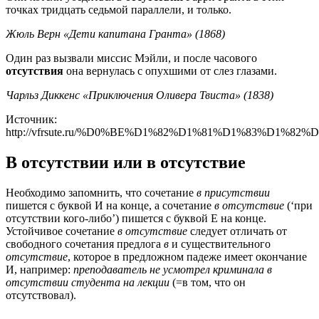
точках тридцать седьмой параллели, и только.
Жюль Верн «Дети капитана Гранта» (1868)
Один раз вызвали миссис Мэйли, и после часового
отсутствия
она вернулась с опухшими от слез глазами.
Чарльз Диккенс «Приключения Оливера Твиста» (1838)
Источник:
http://vfrsute.ru/%D0%BE%D1%82%D1%81%D1%83%D1%8
В отсутствии или в отсутствие
Необходимо запомнить, что сочетание
в присутствии
пишется с буквой И на конце, а сочетание
в отсутствие
(‘при
отсутствии кого-либо’) пишется с буквой Е на конце.
Устойчивое сочетание
в отсутствие
следует отличать от
свободного сочетания предлога
в
и существительного
отсутствие
, которое в предложном падеже имеет окончание
И, например:
преподаватель не усмотрел криминала в
отсутствии студента на лекции
(=в том, что он
отсутствовал).