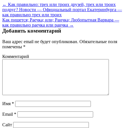
← Как правильно: трех или троих друзей, трех или троих
подруг? Новости — Официальный портал Екатеринбурга —
как правильно трех или троих
Как пишется; Раечка; или; Раичка; Любопытная Варвара —
как правильно раечка или раичка →
Добавить комментарий
Ваш адрес email не будет опубликован.
Обязательные поля
помечены
*
Комментарий
Имя
*
Email
*
Сайт