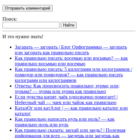
Поиск:
Найти
И это нужно знать!
Загарать — загорать | Блог Орфограммки — загорать
или загорать как правильно писать
Как правильно писать: восемью или восьмью? — как
правильно восьмью или восемью
Как правильно писать: 5 килограмм или килограммов /
помидор или помидоров? — как правильно писать
килограмм или килограммов
Ответы: Как произносить правильно; хурма; или;
хурьма? — хурма или хурма как правильно
Если чувства кипят, чаёк однозначно помогает! |
Небесный чай — чаек или чайок как правильно
КаталОг или катАлог | — как правильно каталог или
каталог
Как правильно написать нуль или ноль? — как
правильно ноль или нуль
Как правильно сказать: заехай или заедь? | Полезная
информация для всех — заедешь или заедешь как