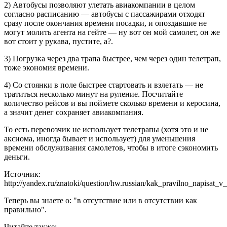
2) Автобусы позволяют улетать авиакомпании в целом
согласно расписанию — автобусы с пассажирами отходят
сразу после окончания времени посадки, и опоздавшие не
могут молить агента на гейте — ну вот он мой самолет, он же
вот стоит у рукава, пустите, а?.
3) Погрузка через два трапа быстрее, чем через один телетрап,
тоже экономия времени.
4) Со стоянки в поле быстрее стартовать и взлетать — не
тратиться несколько минут на руление. Посчитайте
количество рейсов и вы поймете сколько времени и керосина,
а значит денег сохраняет авиакомпания.
То есть перевозчик не использует телетрапы (хотя это и не
аксиома, иногда бывает и использует) для уменьшения
времени обслуживания самолетов, чтобы в итоге сэкономить
деньги.
Источник:
http://yandex.ru/znatoki/question/hw.russian/kak_pravilno_napisat_v
Теперь вы знаете о: "в отсутствие или в отсутствии как
правильно".
Читайте также: