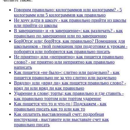
Говорим правильно: килограммов или килограмм? - 5
килограмм или 5 килограммов как правильно
Не хочу идти в школу - как правильно прийти из школы
или прийти со школы
В завершении» и «в завершение»: как различать? - как
правильно по завершении или по завершению
БорЮтся; или; борЯтся, как правильно? Помощник для
школьников - твой помощник при подготовке к урокам -
поборятся или поборются как правильно писать
Не приятно» или «неприятно» как пишется правильно
слово? - не приятно или неприятно как правильно
написать
Как пишется «не было»: слитно или раздельно? - как
пишется правильно не за что слитно или раздельно
Врядли» или «вряд ли» как пишется правильно слово? -
вряд ли или вряд ли как правильно
Ударение в слове; торты; как правильно и где ставить -
как правильно тортом или тортом ударение
Как пишется что то и что-то | Подскажем - как
правильно писать как то или как то
Как оплатить выставленный счет: подробная
инструкция - выставите или выставьте счет как
правильно писать