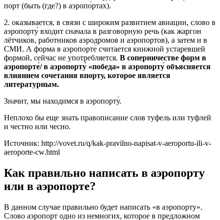
порт (быть (где?) в аэропо́ртах).
2. оказывается, в связи с широким развитием авиации, слово в
аэропорту́ входит сначала в разговорную речь (как жаргон
лётчиков, работников аэродромов и аэропортов), а затем и в
СМИ. А форма в аэропорте́ считается книжной устаревшей
формой, сейчас не употребляется.
В соперничестве форм в
аэропорте́/ в аэропорту́ «победа» в аэропорту́ объясняется
влиянием сочетания впорту, которое является
литературным.
Значит, мы находимся в аэропорту́.
Неплохо бы еще знать правописание слов туфель или туфлей
и честно или чесно.
Источник: http://vovet.ru/q/kak-pravilno-napisat-v-aeroportu-ili-v-
aeroporte-cw.html
Как правильно написать в аэропорту
или в аэропорте?
В данном случае правильно будет написать «в аэропорту».
Слово аэропорт одно из немногих, которое в предложном