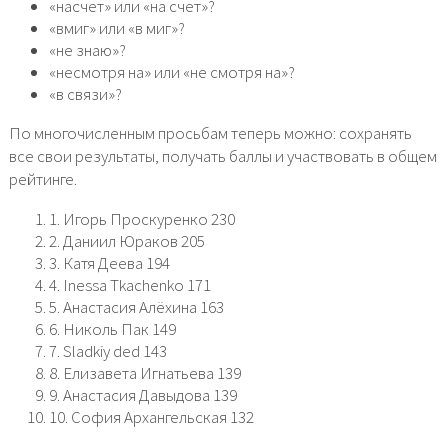
«насчет» или «на счет»?
«вмиг» или «в миг»?
«не знаю»?
«несмотря на» или «не смотря на»?
«в связи»?
По многочисленным просьбам теперь можно: сохранять
все свои результаты, получать баллы и участвовать в общем
рейтинге.
1. Игорь Проскуренко 230
2. Даниил Юраков 205
3. Катя Деева 194
4. Inessa Tkachenko 171
5. Анастасия Алёхина 163
6. Николь Пак 149
7. Sladkiy ded 143
8. Елизавета Игнатьева 139
9. Анастасия Давыдова 139
10. София Архангельская 132