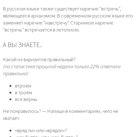
В русском языке также существует наречие “встречь”,
являющееся архаизмом. В современном русском языке его
заменяет наречие “навстречу”. Старинное наречие
“встречь” встречается в летописях.
А ВЫ ЗНАЕТЕ..
Какой из вариантов правильный?
(по статистике прошлой недели только 22% ответили
правильно)
втроём
в троём
все верны
Не понравилось? — Напиши в комментариях, чего не
хватает.
«вряд ли» или «врядли»?
«как будто» или «как-будто»?