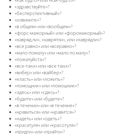
«здравствуйте»?
«бесперспективный»?
«извините»?
«в общем» или «вообщем»?
«форс-мажорный» или «форсмажорный»?
«навряд ли», «наврятли», или «наврядли»?
«все равно» или «всеравно»?
«мало-помалу» или «мало по малу»?
«пожалуйста»?
«все-таки» или «все таки»?
«вибер» или «вайбер»?
«класть» или «ложить»?
«помощник» или «помошник»?
«здесь» или «сдесь»?
«будите» или «будете»?
«в течении» или «в течение»?
«нравиться» или «нравится»?
«надеть» или «одеть»?
«красатуля» или «красотуля»?
«придти» или «прийти»?