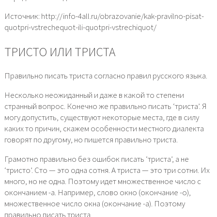
Источник: http://info-4all.ru/obrazovanie/kak-pravilno-pisat-
quotpri-vstrechequot-ili-quotpri-vstrechiquot/
ТРИСТО ИЛИ ТРИСТА
Правильно писать триста согласно правил русского языка.
Несколько неожиданный и даже в какой то степени
странный вопрос. Конечно же правильно писать ‘триста’. Я
могу допустить, существуют некоторые места, где в силу
каких то причин, скажем особенности местного диалекта
говорят по другому, но пишется правильно триста.
Грамотно правильно без ошибок писать ‘триста’, а не
‘тристо’. Сто — это одна сотня. А триста — это три сотни. Их
много, но не одна. Поэтому идет множественное число с
окончанием -а. Например, слово окно (окончание -о),
множественное число окна (окончание -а). Поэтому
правильно писать триста.