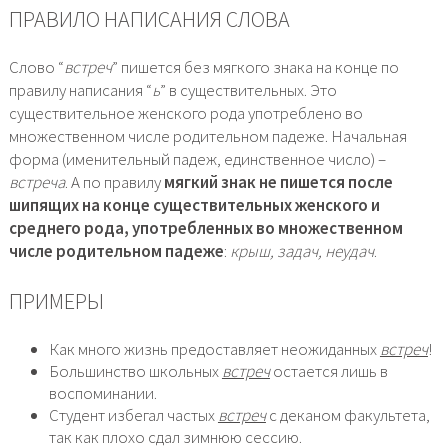
ПРАВИЛО НАПИСАНИЯ СЛОВА
Слово “
встреч
” пишется без мягкого знака на конце по
правилу написания “
ь
” в существительных. Это
существительное женского рода употреблено во
множественном числе родительном падеже. Начальная
форма (именительный падеж, единственное число) –
встреча
. А по правилу
мягкий знак не пишется после
шипящих на конце существительных женского и
среднего рода, употребленных во множественном
числе родительном падеже
:
крыш, задач, неудач
.
ПРИМЕРЫ
Как много жизнь предоставляет неожиданных
встреч
!
Большинство школьных
встреч
остается лишь в
воспоминании.
Студент избегал частых
встреч
с деканом факультета,
так как плохо сдал зимнюю сессию.