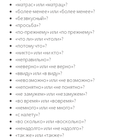
«матрас» или «матрац»?
«более-менее» или «более менее»?
«безвкусный»?
«просьба»?
«по-прежнему» или «по прежнему»?
«что ли» или «чтоли»?
«потому что»?
«никто» или «ни кто»?
«неправильно»?
«неверно» или «не верно»?
«ввиду» или «в виду»?
«невозможно» или «не возможно»?
«непонятно» или «не понятно»?
«не замужем» или «незамужем»?
«во время» или «вовремя»?
«немного» или «не много»?
«с налету»?
«во сколько» или «восколько»?
«ненадолго» или «не надолго»?
«так же» или «также»?