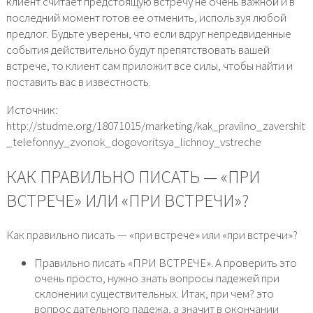
клиент считает предстоящую встречу не очень важной и в
последний момент готов ее отменить, используя любой
предлог. Будьте уверены, что если вдруг непредвиденные
события действительно будут препятствовать вашей
встрече, то клиент сам приложит все силы, чтобы найти и
поставить вас в известность.
Источник:
http://studme.org/18071015/marketing/kak_pravilno_zavershit
_telefonnyy_zvonok_dogovoritsya_lichnoy_vstreche
КАК ПРАВИЛЬНО ПИСАТЬ — «ПРИ
ВСТРЕЧЕ» ИЛИ «ПРИ ВСТРЕЧИ»?
Как правильно писать — «при встрече» или «при встречи»?
Правильно писать «ПРИ ВСТРЕЧЕ». А проверить это
очень просто, нужно знать вопросы падежей при
склонении существительных. Итак, при чем? это
вопрос дательного падежа, а значит в окончании