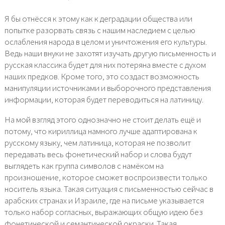
Я бы отнёсся к этому как к деградации общества или
попытке разорвать связь с нашим наследием с целью
ослабления народа в целом и уничтожения его культуры.
Ведь наши внуки не захотят изучать другую письменность и
русская классика будет для них потеряна вместе с духом
наших предков. Кроме того, это создаст возможность
манипуляции источниками и выборочного представления
информации, которая будет переводиться на латиницу.
На мой взгляд этого однозначно не стоит делать ещё и
потому, что кириллица намного лучше адаптирована к
русскому языку, чем латиница, которая не позволит
передавать весь фонетический набор и слова будут
выглядеть как группа символов с намёком на
произношение, которое сможет воспроизвести только
носитель языка. Такая ситуация с письменностью сейчас в
арабских странах и Израиле, где на письме указывается
только набор согласных, выражающих общую идею без
фонетической и семантической окраски. Такая