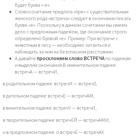
будет буква «-е».
Словосочетание предлога «пре» с существительным
женского рода «встреча» следует в окончании писать
букве «е». Поскольку в данном сочетании мы имеем
дело с предложным падежом, где окончание строго
определено буквой «е». Пример: При встрече с
животным в лесу — необходимо затаиться и
наблюдать за ним на безопасном расстоянии.
А давайте
просклоняем слово ВСТРЕЧА
по падежам
и выделим окончания:В именительном падеже:
встречА — встречИ,
в родительном падеже: встречИ — встреч0,
в дательном падеже: встречЕ — встречАМ,
в винительном падеже: встречУ — встречИ,
в творительном падеже: встречЕЙ — встречАМИ,
и в предложном падеже: о встречЕ — встречАХ.