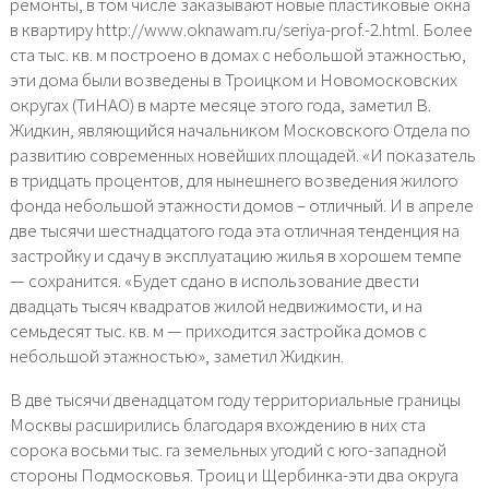
ремонты, в том числе заказывают новые пластиковые окна
в квартиру http://www.oknawam.ru/seriya-prof.-2.html. Более
ста тыс. кв. м построено в домах с небольшой этажностью,
эти дома были возведены в Троицком и Новомосковских
округах (ТиНАО) в марте месяце этого года, заметил В.
Жидкин, являющийся начальником Московского Отдела по
развитию современных новейших площадей. «И показатель
в тридцать процентов, для нынешнего возведения жилого
фонда небольшой этажности домов – отличный. И в апреле
две тысячи шестнадцатого года эта отличная тенденция на
застройку и сдачу в эксплуатацию жилья в хорошем темпе
— сохранится. «Будет сдано в использование двести
двадцать тысяч квадратов жилой недвижимости, и на
семьдесят тыс. кв. м — приходится застройка домов с
небольшой этажностью», заметил Жидкин.
В две тысячи двенадцатом году территориальные границы
Москвы расширились благодаря вхождению в них ста
сорока восьми тыс. га земельных угодий с юго-западной
стороны Подмосковья. Троиц и Щербинка-эти два округа