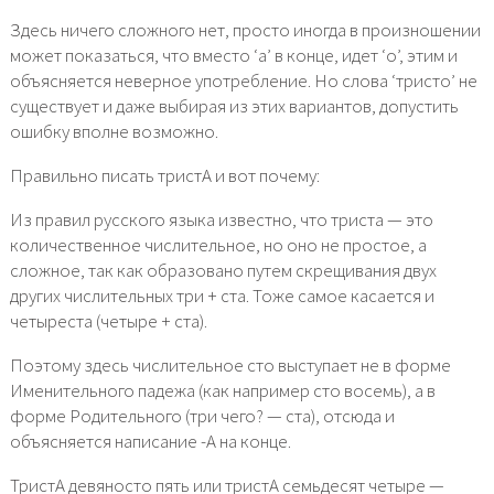
Здесь ничего сложного нет, просто иногда в произношении
может показаться, что вместо ‘а’ в конце, идет ‘о’, этим и
объясняется неверное употребление. Но слова ‘тристо’ не
существует и даже выбирая из этих вариантов, допустить
ошибку вполне возможно.
Правильно писать тристА и вот почему:
Из правил русского языка известно, что триста — это
количественное числительное, но оно не простое, а
сложное, так как образовано путем скрещивания двух
других числительных три + ста. Тоже самое касается и
четыреста (четыре + ста).
Поэтому здесь числительное сто выступает не в форме
Именительного падежа (как например сто восемь), а в
форме Родительного (три чего? — ста), отсюда и
объясняется написание -А на конце.
ТристА девяносто пять или тристА семьдесят четыре —