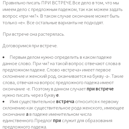
Правильно писать ПРИ ВСТРЕЧЕ.Все дело в том, что мы
имеем дело с предложным падежом, так как можем задать
вопрос «при чм?». В таком случае окончание может быть
только «е». Все остальные варианты не подходят.
При встрече она растерялась.
Договоримся при встрече.
Первым делом нужно определить в каком падеже
данное слово. При чм? на такой вопрос отвечают слова в
предложном падеже. Слово «встреча» имеет первое
склонение и женский род, оканчивается на букву -а-. Такие
слова, отвечая на вопрос предложного падежа имеют
окончание -е. Поэтому в данном случает
при встрече
нужно писать через букву
е
.
Имя существительное
встреча
относится к первому
склонению как существительное рода женского, имеющее
окончание
а
в падеже именительном числа
единственного.Предлог
при
служит для образования
предложного падежа.