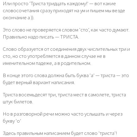
Или просто ‘Триста тридцать каждому!’ — вот какие
словосочетания сразу приходят на ум и пишем мы везде
окончание а )).
Это слово не проверяется словом ‘сто’, как часто думают.
Правильно надо писать — ТРИСТА.
Слово образуется от соединения двух числительных три и
сто, но сто употребляется в данном случае не в
именительном падеже, а в родительном.
В конце этого слова должна быть буква ‘а’ — триста — это
будет верный вариант написания.
Триста восемьдесят три, триста мест в самолете, триста
штук билетов.
Но в разговорной речи можно часто услышать и через
букву ‘о’
Здесь правильным написанием будет слово ‘триста’!