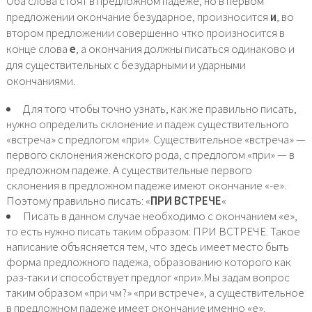
Оба слова стоят в предложном падеже, но в первом
предложении окончание безударное, произносится
и
, во
втором предложении совершенно чтко произносится в
конце слова
е
, а окончания должны писаться одинаково и
для существительных с безударными и ударными
окончаниями.
Для того чтобы точно узнать, как же правильно писать,
нужно определить склонение и падеж существительного
«встреча» с предлогом «при». Существительное «встреча» —
первого склонения женского рода, с предлогом «при» — в
предложном падеже. А существительные первого
склонения в предложном падеже имеют окончание «-е».
Поэтому правильно писать: «
ПРИ ВСТРЕЧЕ
«
Писать в данном случае необходимо с окончанием «е»,
то есть нужно писать таким образом: ПРИ ВСТРЕЧЕ. Такое
написание объясняется тем, что здесь имеет место быть
форма предложного падежа, образованию которого как
раз-таки и способствует предлог «при».Мы задам вопрос
таким образом «при чм?» «при встрече», а существительное
в предложном падеже имеет окончание именно «е».