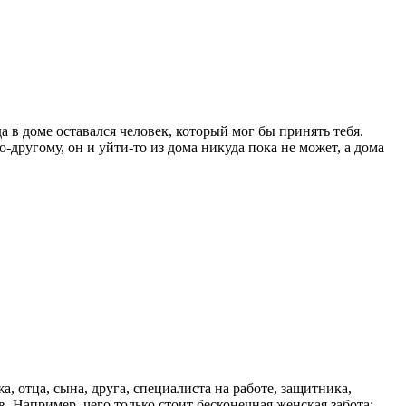
а в доме оставался человек, который мог бы принять тебя.
о-другому, он и уйти-то из дома никуда пока не может, а дома
, отца, сына, друга, специалиста на работе, защитника,
 Например, чего только стоит бесконечная женская забота: