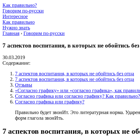
Как правильно?
Говорим по-русски
Интересное
Как правильно
Нужно знать
Главная
›
Говорим по-русски
7 аспектов воспитания, в которых не обойтись бе
30.03.2019
Содержание:
7 аспектов воспитания, в которых не обойтись без отца
7 аспектов воспитания, в которых не обойтись без отца
Отзывы
«Согласно графику» или «согласно графика», как правил
Согласно графика или согласно графику? Как правильно?
Согласно графика или графику?
Правильно будет звонИт. Это литературная норма. Ударен
форм глагола звонИть.
7 аспектов воспитания, в которых не об