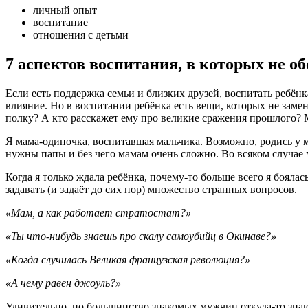
личный опыт
воспитание
отношения с детьми
7 аспектов воспитания, в которых не об
Если есть поддержка семьи и близких друзей, воспитать ребён
влияние. Но в воспитании ребёнка есть вещи, которых не замени
полку? А кто расскажет ему про великие сражения прошлого? М
Я мама-одиночка, воспитавшая мальчика. Возможно, родись у мен
нужны папы и без чего мамам очень сложно. Во всяком случае 
Когда я только ждала ребёнка, почему-то больше всего я боялась
задавать (и задаёт до сих пор) множество странных вопросов.
«Мам, а как работает стратостат?»
«Ты что-нибудь знаешь про скалу самоубийц в Окинаве?»
«Когда случилась Великая французская революция?»
«А чему равен джоуль?»
Удивительно, но большинство знакомых мужчин откуда-то знают