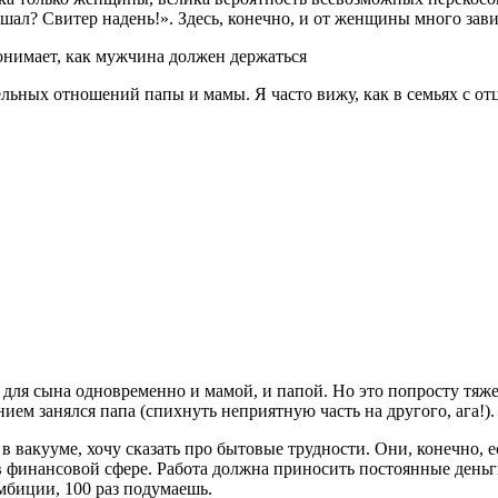
ал? Свитер надень!». Здесь, конечно, и от женщины много завис
понимает, как мужчина должен держаться
ьных отношений папы и мамы. Я часто вижу, как в семьях с отц
для сына одновременно и мамой, и папой. Но это попросту тяжел
ем занялся папа (спихнуть неприятную часть на другого, ага!).
в вакууме, хочу сказать про бытовые трудности. Они, конечно, е
в финансовой сфере. Работа должна приносить постоянные день
мбиции, 100 раз подумаешь.