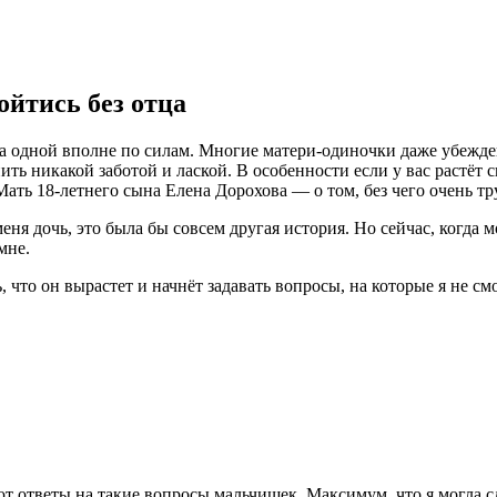
ойтись без отца
ка одной вполне по силам. Многие матери-одиночки даже убежде
ть никакой заботой и лаской. В особенности если у вас растёт с
ать 18-летнего сына Елена Дорохова — о том, без чего очень тр
я дочь, это была бы совсем другая история. Но сейчас, когда мое
мне.
, что он вырастет и начнёт задавать вопросы, на которые я не см
 ответы на такие вопросы мальчишек. Максимум, что я могла сд