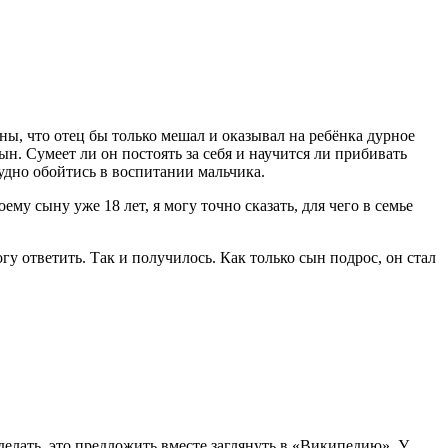
ны, что отец бы только мешал и оказывал на ребёнка дурное
ын. Сумеет ли он постоять за себя и научится ли прибивать
удно обойтись в воспитании мальчика.
му сыну уже 18 лет, я могу точно сказать, для чего в семье
огу ответить. Так и получилось. Как только сын подрос, он стал
елать, это предложить вместе заглянуть в «Википедию». У