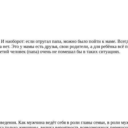
 И наоборот: если отругал папа, можно было пойти к маме. Всегд
нет. Это у мамы есть друзья, свои родители, а для ребёнка всё п
ретий человек (папа) очень не помешал бы в таких ситуациях.
едения. Как мужчина ведёт себя в роли главы семьи, в роли мужа
а только женщины, велика вероятность всевозможных перекосов.