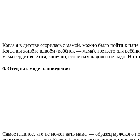
Когда я в детстве ссорилась с мамой, можно было пойти к папе.
Когда вы живёте вдвоём (ребёнок — мама), третьего для ребёнка 
мама сердитая. Хотя, конечно, ссориться надолго не надо. Но т
6. Отец как модель поведения
Самое главное, что не может дать мама, — образец мужского пов
добытчика и так далее. Если в ближайшем окружении у мальчик