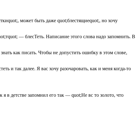
ткиquot;, может быть даже quot;блестящиеquot;, но хочу
ot;тquot; — блесТеть. Написание этого слова надо запомнить. В
 знать как писать. Чтобы не допустить ошибку в этом слове,
ь и так далее. Я вас хочу разочаровать, как и меня когда-то
я в детстве запомнил его так — quot;Не вс то золото, что