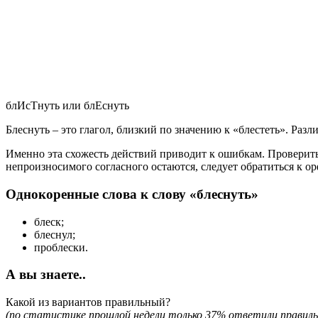
блИсТнуть или блЕснуть
Блеснуть – это глагол, близкий по значению к «блестеть». Разл
Именно эта схожесть действий приводит к ошибкам. Проверит
непроизносимого согласного остаются, следует обратиться к о
Однокоренные слова к слову «блеснуть»
блеск;
блеснул;
проблески.
А вы знаете..
Какой из вариантов правильный?
(по статистике прошлой недели только 37% ответили правиль