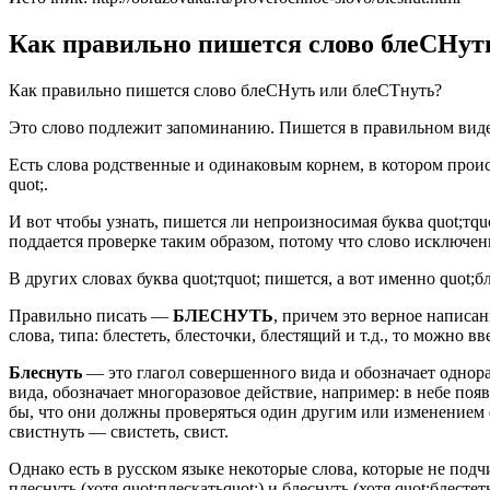
Как правильно пишется слово блеСНут
Как правильно пишется слово блеСНуть или блеСТнуть?
Это слово подлежит запоминанию. Пишется в правильном виде qu
Есть слова родственные и одинаковым корнем, в котором происходи
quot;.
И вот чтобы узнать, пишется ли непроизносимая буква quot;тquo
поддается проверке таким образом, потому что слово исключен
В других словах буква quot;тquot; пишется, а вот именно quot;
Правильно писать —
БЛЕСНУТЬ
, причем это верное написа
слова, типа: блестеть, блесточки, блестящий и т.д., то можно 
Блеснуть
— это глагол совершенного вида и обозначает однораз
вида, обозначает многоразовое действие, например: в небе появ
бы, что они должны проверяться один другим или изменением ф
свистнуть — свистеть, свист.
Однако есть в русском языке некоторые слова, которые не подчи
плеснуть (хотя quot;плескатьquot;) и блеснуть (хотя quot;блестеть