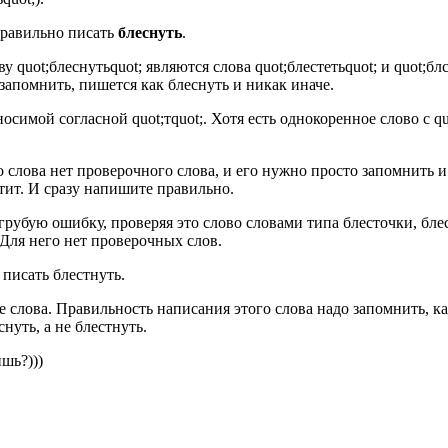
 правильно писать
блеснуть
.
uot;блеснутьquot; являются слова quot;блестетьquot; и quot;блс
 запомнить, пишется как блеснуть и никак иначе.
симой согласной quot;тquot;. Хотя есть однокоренное слово с qu
о слова нет проверочного слова, и его нужно просто запомнить и
стит. И сразу напишите правильно.
бую ошибку, проверяя это слово словами типа блесточки, блестет
 Для него нет проверочных слов.
 писать блестнуть.
слова. Правильность написания этого слова надо запомнить, как 
еснуть, а не блестнуть.
шь?)))