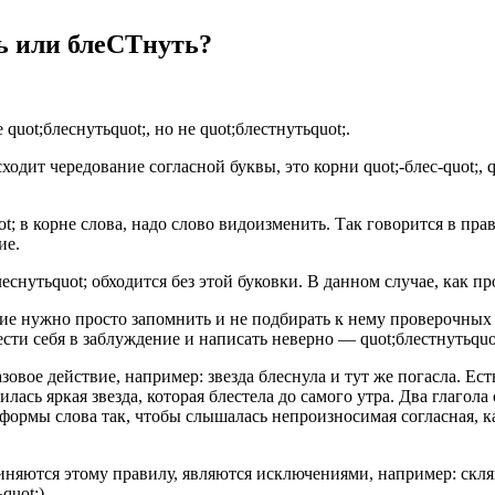
ь или блеСТнуть?
ot;блеснутьquot;, но не quot;блестнутьquot;.
т чередование согласной буквы, это корни quot;-блес-quot;, quot;
t; в корне слова, надо слово видоизменить. Так говорится в прав
ие.
блеснутьquot; обходится без этой буковки. В данном случае, как 
ние нужно просто запомнить и не подбирать к нему проверочных
ввести себя в заблуждение и написать неверно — quot;блестнутьqu
овое действие, например: звезда блеснула и тут же погасла. Ест
илась яркая звезда, которая блестела до самого утра. Два глаго
ормы слова так, чтобы слышалась непроизносимая согласная, как
няются этому правилу, являются исключениями, например: склянка 
quot;).