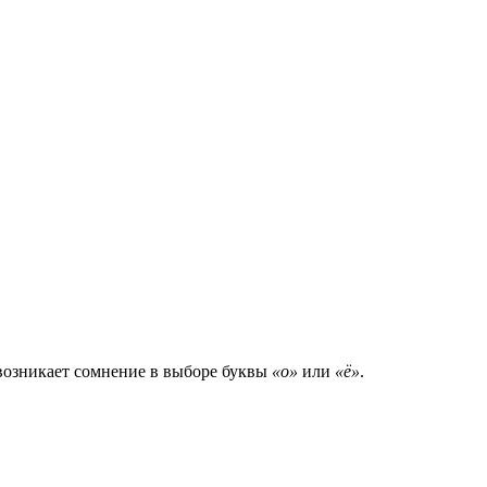
оз­ни­ка­ет сомне­ние в выбо­ре бук­вы
«о»
или
«ё»
.