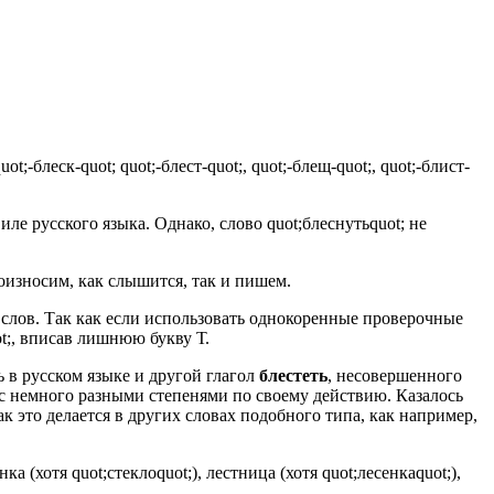
-блеск-quot; quot;-блест-quot;, quot;-блещ-quot;, quot;-блист-
иле русского языка. Однако, слово quot;блеснутьquot; не
произносим, как слышится, так и пишем.
 слов. Так как если использовать однокоренные проверочные
ot;, вписав лишнюю букву Т.
ь в русском языке и другой глагол
блестеть
, несовершенного
ла с немного разными степенями по своему действию. Казалось
 это делается в других словах подобного типа, как например,
(хотя quot;стеклоquot;), лестница (хотя quot;лесенкаquot;),