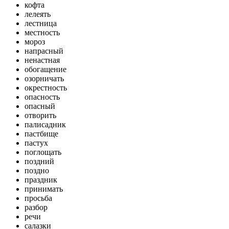
кофта
лелеять
лестница
местность
мороз
напрасный
ненастная
обогащение
озорничать
окрестность
опасность
опасный
отворить
палисадник
пастбище
пастух
поглощать
поздний
поздно
праздник
принимать
просьба
разбор
речи
салазки