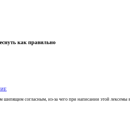
леснуть как правильно
НИЕ
ким шипя­щим соглас­ным, из-за чего при напи­са­нии этой лек­се­мы в