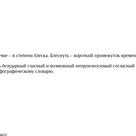
ичие – в степени блеска. Блеснуть – короткий промежуток времен
ь безударный гласный и возможный непроизносимый согласный 
рфографическому словарю.
но)