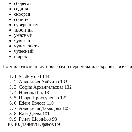
сберегать
седина
скворец
солнце
суверенитет
тростник
ужасный
чувство
чувствовать
чудесный
шорох
По многочисленным просьбам теперь можно: сохранять все свои
1. Sladkiy ded 143
2. Анастасия Алёхина 133
3. София Архангельская 132
4. Николь Пак 131
5. Игорь Проскуренко 121
6. Ефим Евлеев 110
7. Анастасия Давыдова 105
8. Катя Деева 101
9. Ренат Шерифов 98
10. Даниил Юраков 89