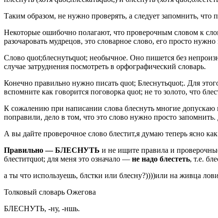
Таким образом, не нужно проверять, а следует запомнить, что
Некоторые ошибочно полагают, что проверочным словом к слову q
разочаровать мудрецов, это словарное слово, его просто нужно
Слово quot;блеснутьquot; необычное. Оно пишется без непроизно
случае затруднения посмотреть в орфографический словарь.
Конечно правильно нужно писать quot; Блеснутьquot;. Для этог
вспомните как говорится поговорка quot; не то золото, что бле
К сожалению при написании слова блеснуть многие допускаю гру
поправили, дело в том, что это слово нужно просто запомнить.
А вы дайте проверочное слово блестит,я думаю теперь ясно как
Правильно — БЛЕСНУТЬ
и не ищите правила и проверочные 
блеститquot; для меня это означало —
не надо блестеть
, т.е. бл
а ты что используешь, блстки или блесну?))))или на живца лови
Толковый словарь Ожегова
БЛЕСНУТЬ, -ну, -ншь.