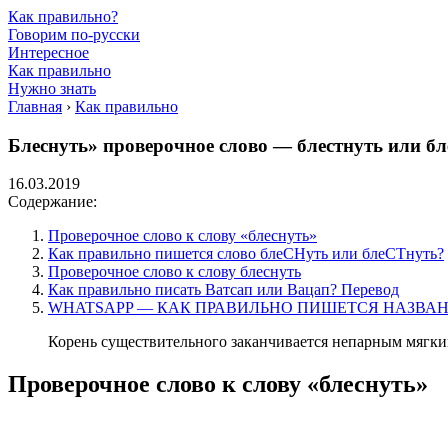
Как правильно?
Говорим по-русски
Интересное
Как правильно
Нужно знать
Главная
›
Как правильно
Блеснуть» проверочное слово — блестнуть или б
16.03.2019
Содержание:
Проверочное слово к слову «блеснуть»
Как правильно пишется слово блеСНуть или блеСТнуть?
Проверочное слово к слову блеснуть
Как правильно писать Ватсап или Вацап? Перевод
WHATSAPP — КАК ПРАВИЛЬНО ПИШЕТСЯ НАЗВА
Корень суще­стви­тель­но­го закан­чи­ва­ет­ся непар­ным мяг­
Проверочное слово к слову «блеснуть»