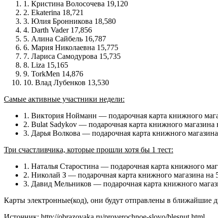
1. Кристина Волосочева 19,120
2. Ekaterina 18,721
3. Юлия Бронникова 18,580
4. Darth Vader 17,856
5. Алина Сайбель 16,787
6. Мария Николаевна 15,775
7. Лариса Самодурова 15,735
8. Liza 15,165
9. TorkMen 14,876
10. Влад Лубенков 13,530
Самые активные участники недели:
1. Виктория Нойманн — подарочная карта книжного мага
2. Bulat Sadykov — подарочная карта книжного магазина 
3. Дарья Волкова — подарочная карта книжного магазина
Три счастливчика, которые прошли хотя бы 1 тест:
1. Наталья Старостина — подарочная карта книжного маг
2. Николай З — подарочная карта книжного магазина на 
3. Давид Мельников — подарочная карта книжного магази
Карты электронные(код), они будут отправлены в ближайшие 
Источник: http://obrazovaka.ru/proverochnoe-slovo/blesnut.html