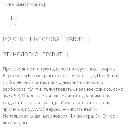
ГИПОНИМЫ [ ПРАВИТЬ ]
—
?
РОДСТВЕННЫЕ СЛОВА [ ПРАВИТЬ ]
ЭТИМОЛОГИЯ [ ПРАВИТЬ ]
Происходит от гл. гулять, далее из неустановл. формы.
Бернекер и Брюкнер пытаются связать с гул, Потебня и
Соболевский считают исходным знач. «пить» (ср.:
сербохорв. гу́лити «пьянствовать», неясное, однако, само
по себе). Предлагается также считать древним знач.
«отдыхать» (ср.: лит. guliù, gulė́ti «ложиться в постель,
прилечь»), по другой версии — «играть в мяч».
Использованы данные словаря М. Фасмера. См. Список
литературы.