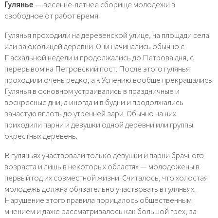
Гулянье
— весенне-летнее сборище молодежи в
свободное от работ время.
Гулянья проходили на деревенской улице, на площади села
или за околицей деревни. Они начинались обычно с
Пасхальной недели и продолжались до Петрова дня, с
перерывом на Петровский пост. После этого гулянья
проходили очень редко, а к Успению вообще прекращались.
Гулянья в основном устраивались в праздничные и
воскресные дни, а иногда и в будни и продолжались
зачастую вплоть до утренней зари. Обычно на них
приходили парни и девушки одной деревни или группы
окрестных деревень.
В гуляньях участвовали только девушки и парни брачного
возраста и лишь в некоторых областях — молодожены в
первый год их совместной жизни. Считалось, что холостая
молодежь должна обязательно участвовать в гуляньях.
Нарушение этого правила порицалось общественным
мнением и даже рассматривалось как большой грех, за