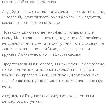
неуказанной стороне тротуара.
А тут, будто на
гуляньи
или когда ездил на богомолье с нами,
— веселый, шутит, хлопает Горкина по спинке и радуется,
какая антоновка-то нонче богатая.
Поет один, другой в ответ ему Язвит, что шелку этому
всему, Мол, грош цена, твердит, что для него С Чипсайдом
не сравнится ничего — Там в дни
гуляний
, по его словам, Не
лавки напоказ являют вам Атлас, панбархат, плюш и
кружева, А окна — вот, мол, пышность какова!
Предстояла длинная новогодняя ночь с
гуляньем
по городу,
с хороводами вокруг высоченных елей на площадях и
взаимными провожаниями, и он почему-то убежден был:
они с Леной неминуемо объяснятся в эту необыкновенную
ночь.
А под ним, на Ратушной площади, происходят митинги,
демонстрации,
гулянья
.