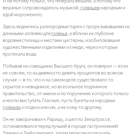
И не потому только, что генерала вешали, а потому что
вешанье сопровождалось музыкой,
гуляньем
народным и
едой мороженого.
Здесь виднелись разнородные парки с прорезывавшими их
длинными аллеями для
гулянья
, а вблизи их глубокие
водовместилища и местами цистерны, изобиловавшие
художественными изделиями из меди, через которые
протекала вода.
Побывав на совещании Высшего Круга, он поверил — если
не совсем, то на девяносто девять процентов во всяком
случае — в то, что и на самом деле существовало то
скрытое и невидимое, но всесильное подлинное
правительство, от имени и по поручению которого только
и могли выступать Гласные, пусть букеты на народных
гуляниях
и подносили им, а не кому-то другому.
Он не заворачивал к Раришу, а шел по Зеештрассе,
останавливался перед лучшей в городе гастрономией
Лемана и Лейхсенринга, затем пересекал площадь