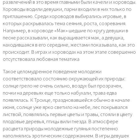
развлечений в это время главными были качели и хороводы.
Хороводы водили девушки, парни входили в них только по
приглашению. Среди хороводов выбирались игровые, в
которых раскрывалась тема сеяния, роста, созревания.
Например, в хороводе «Мак» шедшие по кругу девушки в
песне рассказывали, как выращивается мак, а девушка,
находившаяся в его середине, жестами показывала, как это
происходит. В играх и хороводах на этом этапе совершенно
отсутствовала любовная тематика
Такое целомудренное поведение молодежи
соответствовало состоянию окружающей их природы:
солнце грело не очень сильно, воздух был прозрачен,
почки на деревьях еще только набухали, трава едва
появлялась. К Троице, праздновавшейся обычно в начале
июня, солнце уже ярко светило на небе, лес покрывался
листвой, появлялись первые цветы и травы, стояли в цвету
плодовые деревья, птицы вили гнезда. В атмосфере
расцвета природы молодежные гулянья постепенно
наполнялись эротическим содержанием. В игры девушек