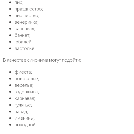
пир;
празднество;
пиршество;
вечеринка;
карнавал;
банкет;
юбилей;
застолье.
В качестве синонима могут подойти:
фиеста;
новоселье;
веселье;
годовщина;
карнавал;
гулянье;
парад;
именины;
выходной.