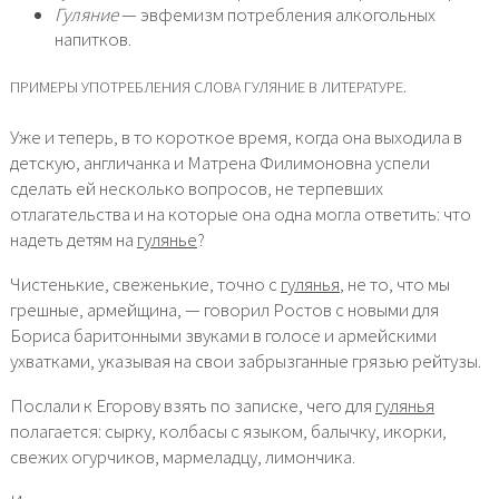
Гуляние
— эвфемизм потребления алкогольных
напитков.
ПРИМЕРЫ УПОТРЕБЛЕНИЯ СЛОВА ГУЛЯНИЕ В ЛИТЕРАТУРЕ.
Уже и теперь, в то короткое время, когда она выходила в
детскую, англичанка и Матрена Филимоновна успели
сделать ей несколько вопросов, не терпевших
отлагательства и на которые она одна могла ответить: что
надеть детям на
гулянье
?
Чистенькие, свеженькие, точно с
гулянья
, не то, что мы
грешные, армейщина, — говорил Ростов с новыми для
Бориса баритонными звуками в голосе и армейскими
ухватками, указывая на свои забрызганные грязью рейтузы.
Послали к Егорову взять по записке, чего для
гулянья
полагается: сырку, колбасы с языком, балычку, икорки,
свежих огурчиков, мармеладцу, лимончика.