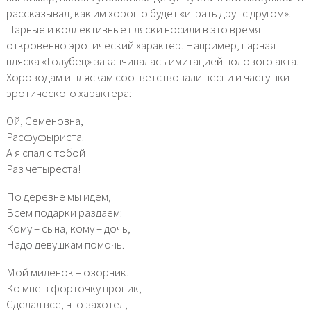
рассказывал, как им хорошо будет «играть друг с другом».
Парные и коллективные пляски носили в это время
откровенно эротический характер. Например, парная
пляска «Голубец» заканчивалась имитацией полового акта.
Хороводам и пляскам соответствовали песни и частушки
эротического характера:
Ой, Семеновна,
Расфуфыриста.
А я спал с тобой
Раз четыреста!
По деревне мы идем,
Всем подарки раздаем:
Кому – сына, кому – дочь,
Надо девушкам помочь.
Мой миленок – озорник.
Ко мне в форточку проник,
Сделал все, что захотел,