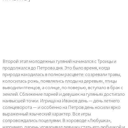
Второй этап молодежных гуляний начинался с Троицы и
продолжался до Петрова дня. Это было время, когда
природа находилась в полном расцвете: созревали травы,
колосилась рожь, появлялись плоды на деревьях, птицы
выводили птенцов, а солнце, по поверью, вступало в брак с
землей. Сближение парней и девушек на гуляньях достигало
наивысшей точки. Игрища на Иванов день — день летнего
солнцеворота — и особенно на Петров день носили ярко
выраженный языческий характер. Все игры
сопровождались поцелуями. В хороводе «Любушка»,
например, парень уговаривал девушку стать его любушкой и