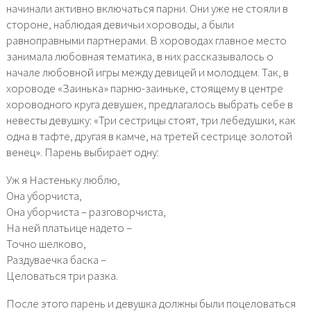
начинали активно включаться парни. Они уже не стояли в
стороне, наблюдая девичьи хороводы, а были
равноправными партнерами. В хороводах главное место
занимала любовная тематика, в них рассказывалось о
начале любовной игры между девицей и молодцем. Так, в
хороводе «Заинька» парню-заиньке, стоящему в центре
хороводного круга девушек, предлагалось выбрать себе в
невесты девушку: «Три сестрицы стоят, три лебедушки, как
одна в тафте, другая в камче, на третей сестрице золотой
венец». Парень выбирает одну:
Уж я Настеньку люблю,
Она уборчиста,
Она уборчиста – разговорчиста,
На ней платьице надето –
Точно шелково,
Раздуваечка баска –
Целоваться три разка.
После этого парень и девушка должны были поцеловаться