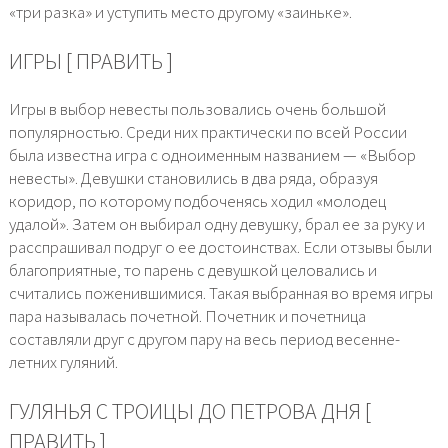
«три разка» и уступить место другому «заиньке».
ИГРЫ [ ПРАВИТЬ ]
Игры в выбор невесты пользовались очень большой
популярностью. Среди них практически по всей России
была известна игра с одноименным названием — «Выбор
невесты». Девушки становились в два ряда, образуя
коридор, по которому подбоченясь ходил «молодец
удалой». Затем он выбирал одну девушку, брал ее за руку и
расспрашивал подруг о ее достоинствах. Если отзывы были
благоприятные, то парень с девушкой целовались и
считались поженившимися. Такая выбранная во время игры
пара называлась почетной. Почетник и почетница
составляли друг с другом пару на весь период весенне-
летних гуляний.
ГУЛЯНЬЯ С ТРОИЦЫ ДО ПЕТРОВА ДНЯ [
ПРАВИТЬ ]