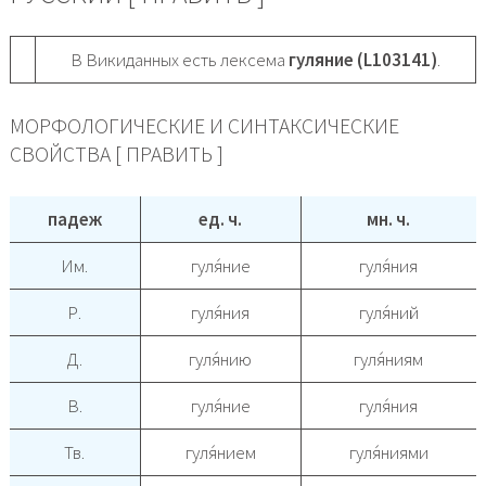
В Викиданных есть лексема
гуляние (L103141)
.
МОРФОЛОГИЧЕСКИЕ И СИНТАКСИЧЕСКИЕ
СВОЙСТВА [ ПРАВИТЬ ]
падеж
ед. ч.
мн. ч.
Им.
гуля́ние
гуля́ния
Р.
гуля́ния
гуля́ний
Д.
гуля́нию
гуля́ниям
В.
гуля́ние
гуля́ния
Тв.
гуля́нием
гуля́ниями