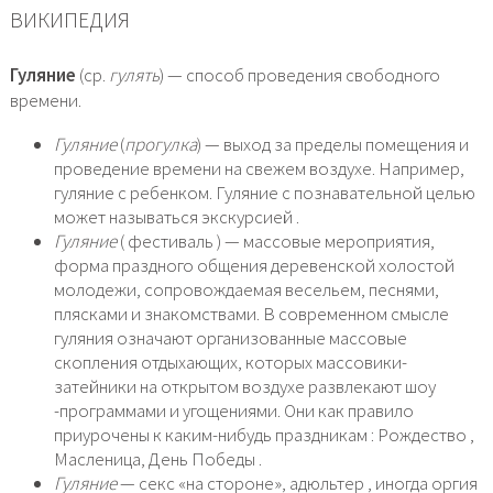
ВИКИПЕДИЯ
Гуляние
(ср.
гулять
) — способ проведения свободного
времени.
Гуляние
(
прогулка
) — выход за пределы помещения и
проведение времени на свежем воздухе. Например,
гуляние с ребенком. Гуляние с познавательной целью
может называться экскурсией .
Гуляние
( фестиваль ) — массовые мероприятия,
форма праздного общения деревенской холостой
молодежи, сопровождаемая весельем, песнями,
плясками и знакомствами. В современном смысле
гуляния означают организованные массовые
скопления отдыхающих, которых массовики-
затейники на открытом воздухе развлекают шоу
-программами и угощениями. Они как правило
приурочены к каким-нибудь праздникам : Рождество ,
Масленица, День Победы .
Гуляние
— секс «на стороне», адюльтер , иногда оргия