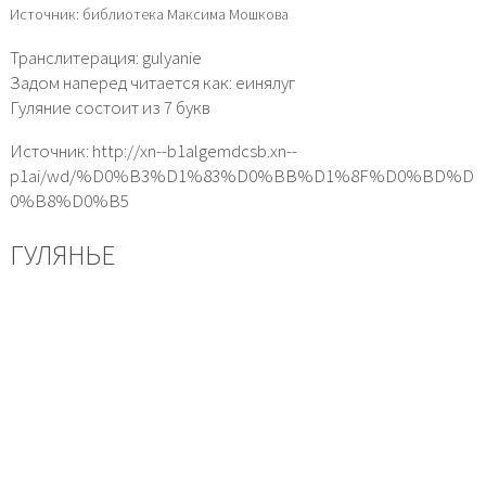
Источник: библиотека Максима Мошкова
Транслитерация: gulyanie
Задом наперед читается как: еинялуг
Гуляние состоит из 7 букв
Источник: http://xn--b1algemdcsb.xn--
p1ai/wd/%D0%B3%D1%83%D0%BB%D1%8F%D0%BD%D
0%B8%D0%B5
ГУЛЯНЬЕ