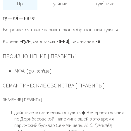
Пр.
гуля́нии
гуля́ниях
гу — ля́ — ни · е
Встречается также вариант словообразования: гулянье.
Корень:
-гул-
; суффиксы:
-я-ниj
; окончание:
-е
.
ПРОИЗНОШЕНИЕ [ ПРАВИТЬ ]
МФА: [ ɡʊˈlʲænʲɪɪ̯ə ]
СЕМАНТИЧЕСКИЕ СВОЙСТВА [ ПРАВИТЬ ]
ЗНАЧЕНИЕ [ ПРАВИТЬ ]
действие по значению гл. гулять ◆ Вечернее гуляние
по Дерибасовской, напоминающей в это время
парижский бульвар Сен-Мишель.
Н. С. Гумилёв,