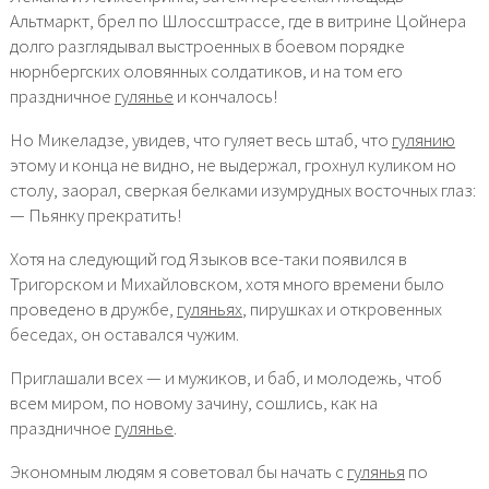
Альтмаркт, брел по Шлоссштрассе, где в витрине Цойнера
долго разглядывал выстроенных в боевом порядке
нюрнбергских оловянных солдатиков, и на том его
праздничное
гулянье
и кончалось!
Но Микеладзе, увидев, что гуляет весь штаб, что
гулянию
этому и конца не видно, не выдержал, грохнул куликом но
столу, заорал, сверкая белками изумрудных восточных глаз:
— Пьянку прекратить!
Хотя на следующий год Языков все-таки появился в
Тригорском и Михайловском, хотя много времени было
проведено в дружбе,
гуляньях
, пирушках и откровенных
беседах, он оставался чужим.
Приглашали всех — и мужиков, и баб, и молодежь, чтоб
всем миром, по новому зачину, сошлись, как на
праздничное
гулянье
.
Экономным людям я советовал бы начать с
гулянья
по