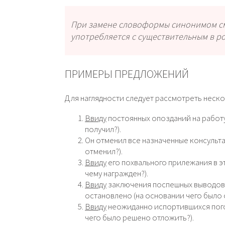
При замене словоформы синонимом смы
употребляется с существительным в р
ПРИМЕРЫ ПРЕДЛОЖЕНИЙ
Для наглядности следует рассмотреть неск
Ввиду
постоянных опозданий на работу
получил?).
Он отменил все назначенные консульт
отменил?).
Ввиду
его похвального прилежания в э
чему награжден?).
Ввиду
заключения поспешных выводов 
остановлено (на основании чего было 
Ввиду
неожиданно испортившихся пого
чего было решено отложить?).