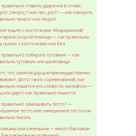
 правильно ставить ударение в слове;
рог; (творо; г или тво; рог)? — как говорить
вильно творог или творог
нат ешьте с косточками: Медицинский
г врача скорой помощи — как правильно
ь гранат с косточками или без
 правильно собирать тутовник — как
вильно тутовник или шелковица
тс: что занятия дарцом преимущественно
вивают, фото таких соревнований, как
вильно пишется это слово по-английски —
ц или дартс как правильно пишется
 правильно замешивать тесто? —
ешанное тесто или замешенное тесто как
вильно писать
лажаны или синенькие — много баклажан
 баклажанов как правильно