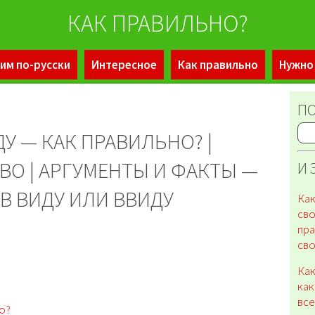
КАК ПРАВИЛЬНО?
им по-русски
Интересное
Как правильно
Нужно
ПО
У — КАК ПРАВИЛЬНО? |
ВО | АРГУМЕНТЫ И ФАКТЫ —
И 
В ВИДУ ИЛИ ВВИДУ
Как
сво
пра
сво
Как
как
все
но?