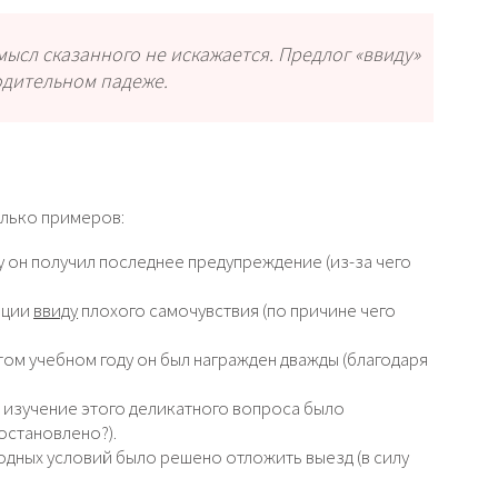
сл сказанного не искажается. Предлог «ввиду»
одительном падеже.
олько примеров:
 он получил последнее предупреждение (из-за чего
ации
ввиду
плохого самочувствия (по причине чего
том учебном году он был награжден дважды (благодаря
изучение этого деликатного вопроса было
остановлено?).
дных условий было решено отложить выезд (в силу