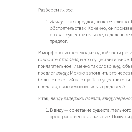
Разберем их все.
Ввиду
— это предлог, пишется слитно. 
обстоятельствах. Конечно, он произвед
его как существительное, отделенное о
предлог.
В морфологии переход из одной части речи
говорите
столовая
, и это существительное.
прилагательное. Именно так слово
вид
, об
предлог
ввиду
. Можно запомнить это через 
больше похожий на отца. Так существитель
предлога, присоединившись к предлогу
в
.
Итак,
ввиду задержки поезда, ввиду перено
В виду — сочетание существительного
пространственное значение. Пишутся 