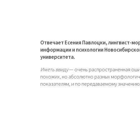
Отвечает Есения Павлоцки, лингвист-мо
информации и психологии Новосибирског
университета.
Иметь ввиду
— очень распространенная ошиб
похожих, но абсолютно разных морфологиче
показателям, и по передаваемому значению