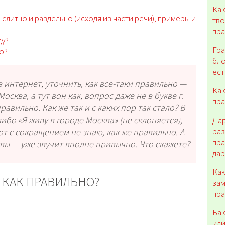
Как
а слитно и раздельно (исходя из части речи), примеры и
тво
пра
ду?
Гра
но?
бло
ест
в интернет, уточнить, как все-таки правильно —
Как
осква, а тут вон как, вопрос даже не в букве г.
пра
авильно. Как же так и с каких пор так стало? В
ибо «Я живу в городе Москва» (не склоняется),
Дар
раз
Вот с сокращением не знаю, как же правильно. А
пра
вы — уже звучит вполне привычно. Что скажете?
дар
Как
 КАК ПРАВИЛЬНО?
зам
пра
Бак
или