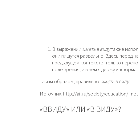
В выражении
иметь в виду
также испол
они пишутся раздельно. Здесь перед на
предыдущем контексте, только перенос
поле зрения, и в нем я держу информа
Таким образом, правильно:
иметь в виду
.
Источник: http://aif.ru/society/education/ime
«ВВИДУ» ИЛИ «В ВИДУ»?