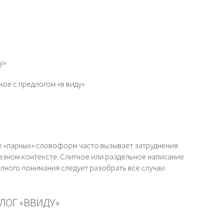
у»
ное с предлогом «в виду»
ие «парных» словоформ часто вызывает затруднения.
азном контексте. Слитное или раздельное написание
олного понимания следует разобрать все случаи
ЛОГ «ВВИДУ»