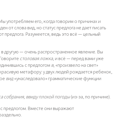
Мы употребляем его, когда говорим о причинах и
ен от слова вид, но статус предлога не дает писать
т предлога. Разумеется, ведь это всё — цельный
 в другую — очень распространенное явление. Вы
 Говорите
столовая ложка
, и всё — перед вами уже
ъединившись с предлогом
в
, «произвело на свет»
красивую метафору: у двух людей рождается ребенок,
ное
вид
«унаследовало» грамматические функции
са собрания, ввиду плохой погоды
(из-за, по причине).
 с предлогом. Вместе они выражают
раздельно.