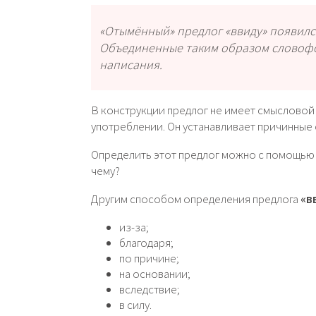
«Отымённый» предлог «ввиду» появилс
Объединенные таким образом словофо
написания.
В конструкции предлог не имеет смысловой 
употреблении. Он устанавливает причинные
Определить этот предлог можно с помощью 
чему?
Другим способом определения предлога
«в
из-за;
благодаря;
по причине;
на основании;
вследствие;
в силу.