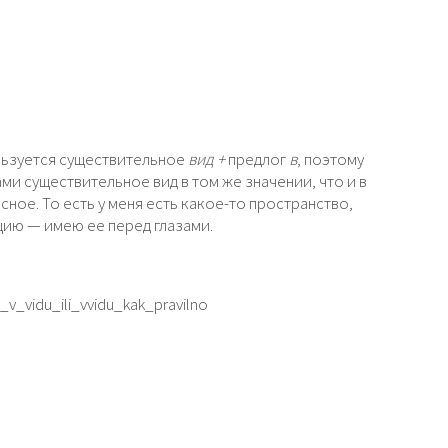
ьзуется существительное
вид +
предлог
в
, поэтому
ми существительное вид в том же значении, что и в
ное. То есть у меня есть какое-то пространство,
цию — имею ее перед глазами.
t_v_vidu_ili_vvidu_kak_pravilno