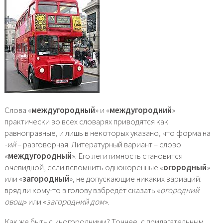
Слова «
междугородный
» и «
междугородний
»
практически во всех словарях приводятся как
равноправные, и лишь в некоторых указано, что форма на
-ий
– разговорная. Литературный вариант – слово
«
междугородный
». Его легитимность становится
очевидной, если вспомнить однокоренные «
огородный
»
или «
загородный
», не допускающие никаких вариаций:
вряд ли кому-то в голову взбредёт сказать «
огородний
овощ
» или «
загородний дом
».
Как же быть с иногородними? Точнее, с прилагательным