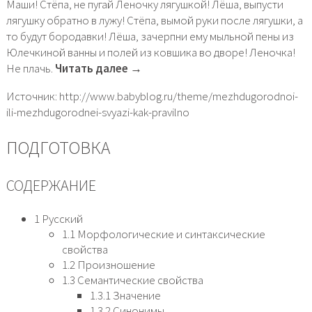
Маши! Стёпа, не пугай Леночку лягушкой! Лёша, выпусти
лягушку обратно в лужу! Стёпа, вымой руки после лягушки, а
то будут бородавки! Лёша, зачерпни ему мыльной пены из
Юлечкиной ванны и полей из ковшика во дворе! Леночка!
Не плачь.
Читать далее →
Источник: http://www.babyblog.ru/theme/mezhdugorodnoi-
ili-mezhdugorodnei-svyazi-kak-pravilno
ПОДГОТОВКА
СОДЕРЖАНИЕ
1 Русский
1.1 Морфологические и синтаксические
свойства
1.2 Произношение
1.3 Семантические свойства
1.3.1 Значение
1.3.2 Синонимы