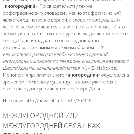
«
иногородний
». По свидетельству тех же
орфографических словарей именно эта форма, на
-ий
,
является единственно верной, а слово «
иногородный
»
даже не рассматривается в качестве альтернативы. И это
несмотря на то, что в литературе начала двадцатого века и
середины девятнадцатого оно неоднократно
употреблялось самым вопиющим образом.
…Я
великолепно разыграл необыкновенно громкий
иногородный монолог по телефону, симулируя разговор с
Шерли Хольмс, начальницей лагеря «Ку»
(В. Набоков).
Монополия прилагательного «
иногородний
» обусловлена
временем, поскольку существует в языке уже не одно
столетие и даже упоминается в словаре Даля.
Источник: http://newslab.ru/article/207416
МЕЖДУГОРОДНОЙ ИЛИ
МЕЖДУГОРОДНЕЙ СВЯЗИ КАК