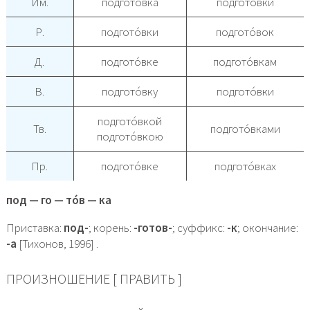
Им.
подгото́вка
подгото́вки
Р.
подгото́вки
подгото́вок
Д.
подгото́вке
подгото́вкам
В.
подгото́вку
подгото́вки
подгото́вкой
Тв.
подгото́вками
подгото́вкою
Пр.
подгото́вке
подгото́вках
под — го — то́в — ка
Приставка:
под-
; корень:
-готов-
; суффикс:
-к
; окончание:
-а
[Тихонов, 1996] .
ПРОИЗНОШЕНИЕ [ ПРАВИТЬ ]