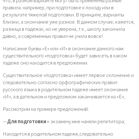
что, в разном варианте могут быть применены разные
правила. например, при подготовке к походу или в
результате тяжелой подготовки. В принципе, варианты
близки, а окончание уже разное. В данном случае, кажется,
разница в падежах, но не уверена, т.к., школу закончила
давно, а современных правил не учила вовсе!
Написание буквы «Е» или «И» в окончание данного нам
существительного «подготовка» будет зависеть в каком
падеже оно находится в предложении.
Существительное «подготовка» имеет первое склонение и
следовательно согласно орфографических правил
русского языка в родительном падеже имеет окончание
«И», а в дательном и предложном заканчивается на «Е»;
Рассмотрим на примере предложений:
—
Для подготовки
к экзамену мне наняли репетитора;
Находится в родительном падеже,следовательно