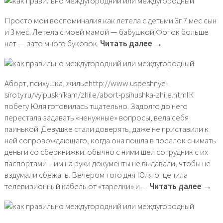
Просто мои воспоминалия как летела с детьми 3г 7 мес сын
и 3 мес. Летела с моей мамой — бабушкой.Фоток больше
нет — зато много буковок.
Читать далее →
Аборт, психушка, жильеhttp://www.uspeshnye-
siroty.ru/vyipusknikam/zhile/abort-psihushka-zhile.htmlК
побегу Юля готовилась тщательно. Задолго до него
перестала задавать «ненужные» вопросы, вела себя
паинькой. Девушке стали доверять, даже не приставили к
ней сопровождающего, когда она пошла в поселок снимать
деньги со сберкнижки: обычно с ними шел сотрудник с их
паспортами – им на руки документы не выдавали, чтобы не
вздумали сбежать. Вечером того дня Юля отцепила
телевизионный кабель от «тарелки» и…
Читать далее →