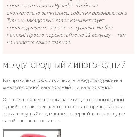
произносить слово Hyundai. Чтобы вы
окончательно запутались, события развиваются в
Турции, закадровый голос комментирует
происходящее на экране по-турецки. Но без
паники! Просто перемотайте на 11 секунду — там
начинается самое главное.
МЕЖДУГОРОДНЫЙ И ИНОГОРОДНИЙ
Как правильно говорить и писать:
междугородн
ы
й
или
междугородн
и
й, иногородн
ы
й
или
иногородн
и
й
?
Отчасти проблема похожа на ситуацию с парой «путный-
путний», однако решаема не столь категорично. И если
вариант «путный» – единственно верный, в нашем случае
такой однозначности нет.