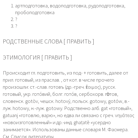
артподготовка, водоподготовка, рудоподготовка,
пробоподготовка
?
?
РОДСТВЕННЫЕ СЛОВА [ ПРАВИТЬ ]
ЭТИМОЛОГИЯ [ ПРАВИТЬ ]
Происходит гл. подготовить, из под- + готовить, далее от
прил. готовый, из праслав. , от кот. в числе прочего
произошли: ст.-слав. готовъ (др.-греч. ἕτοιμος), русск.
готовый, укр. гото́вий, болг. гото́в, сербохорв. го̀тов,
словенск. gotòv, чешск. hotový, польск. gotowy, gotów, в.-
луж. hotowy, н.-луж. gotowy. Родственно алб. gat «готовый»,
gatuanj «готовлю, варю», но едва ли связано с греч. νηγάτεος
«новоизготовленный» и др.-инд. ghaṭatē «усердно
занимается». Использованы данные словаря М. Фасмера.
См. Список литературы.