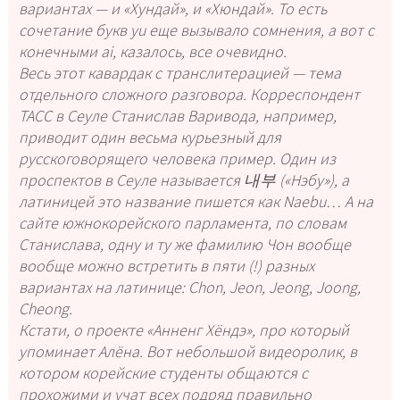
вариантах — и «Хундай», и «Хюндай». То есть
сочетание букв yu еще вызывало сомнения, а вот с
конечными ai, казалось, все очевидно.
Весь этот кавардак с транслитерацией — тема
отдельного сложного разговора. Корреспондент
ТАСС в Сеуле Станислав Варивода, например,
приводит один весьма курьезный для
русскоговорящего человека пример. Один из
проспектов в Сеуле называется 내부 («Нэбу»), а
латиницей это название пишется как Naebu… А на
сайте южнокорейского парламента, по словам
Станислава, одну и ту же фамилию Чон вообще
вообще можно встретить в пяти (!) разных
вариантах на латинице: Chon, Jeon, Jeong, Joong,
Cheong.
Кстати, о проекте «Анненг Хёндэ», про который
упоминает Алёна. Вот небольшой видеоролик, в
котором корейские студенты общаются с
прохожими и учат всех подряд правильно