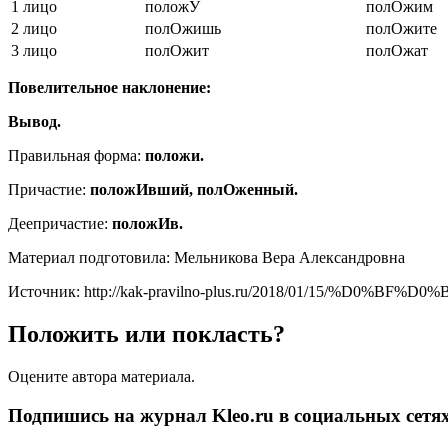
1 лицо
положУ
полОжим
2 лицо
полОжишь
полОжите
3 лицо
полОжит
полОжат
Повелительное наклонение:
Вывод.
Правильная форма:
положи.
Причастие:
положИвший, полОженный.
Деепричастие:
положИв.
Материал подготовила: Мельникова Вера Александровна
Источник: http://kak-pravilno-plus.ru/2018/01/1
Положить или покласть?
Оцените автора материала.
Подпишись на журнал Kleo.ru
в социальных сетях