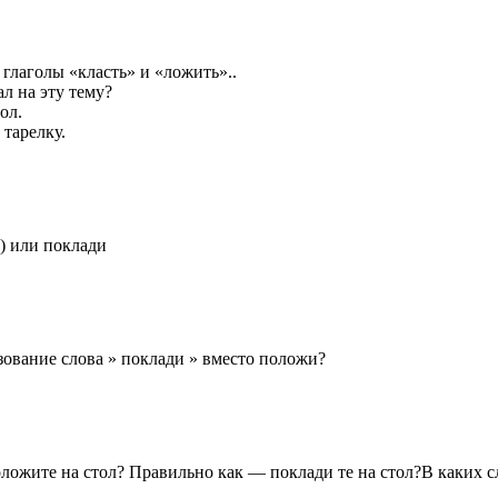
глаголы «класть» и «ложить»..
л на эту тему?
ол.
тарелку.
) или поклади
зование слова » поклади » вместо положи?
ложите на стол? Правильно как — поклади те на стол?В каких с