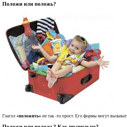
Положи или положь?
Глагол
«положить»
не так -то прост. Его формы могут вызыват
Положи или положь? Как правильно?