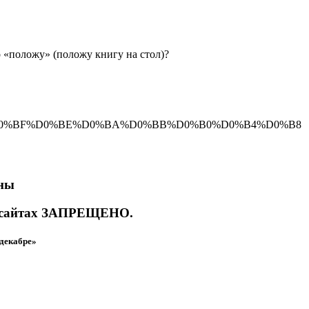
о «положу» (положу книгу на стол)?
-answer?s=%D0%BF%D0%BE%D0%BA%D0%BB%D0%B0%D0%B4%D0%B8
вны
их сайтах ЗАПРЕЩЕНО.
 декабре»