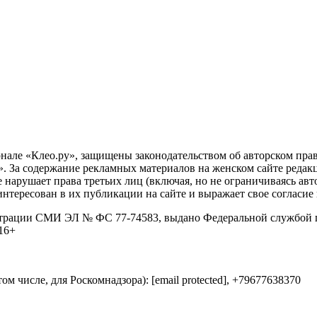
нале «Клео.ру», защищены законодательством об авторском пра
 За содержание рекламных материалов на женском сайте редакция
 нарушает права третьих лиц (включая, но не ограничиваясь авт
аинтересован в их публикации на сайте и выражает свое согласие
страции СМИ ЭЛ № ФС 77-74583, выдано Федеральной службой п
16+
 числе, для Роскомнадзора): [email protected], +79677638370