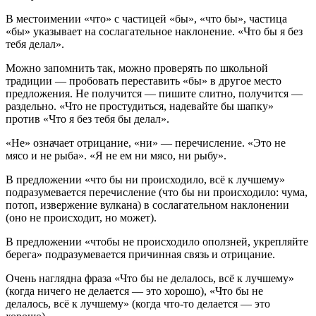
В местоимении «что» с частицей «бы», «что бы», частица
«бы» указывает на сослагательное наклонение. «Что бы я без
тебя делал».
Можно запомнить так, можно проверять по школьной
традиции — пробовать переставить «бы» в другое место
предложения. Не получится — пишите слитно, получится —
раздельно. «Что не простудиться, надевайте бы шапку»
против «Что я без тебя бы делал».
«Не» означает отрицание, «ни» — перечисление. «Это не
мясо и не рыба». «Я не ем ни мясо, ни рыбу».
В предложении «что бы ни происходило, всё к лучшему»
подразумевается перечисление (что бы ни происходило: чума,
потоп, извержение вулкана) в сослагательном наклонении
(оно не происходит, но может).
В предложении «чтобы не происходило оползней, укрепляйте
берега» подразумевается причинная связь и отрицание.
Очень наглядна фраза «Что бы не делалось, всё к лучшему»
(когда ничего не делается — это хорошо), «Что бы не
делалось, всё к лучшему» (когда что-то делается — это