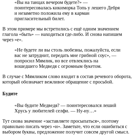
«Вы на танцах вечером будете?» —
поинтересовалась кикиморка Топь у лешего Дебря
и незаметно положила ему в карман
пригласительный билет.
В этом примере мы встретились с ещё одним значением
глагола «быть» — находиться где-либо. И снова напишем
через «е».
«Не будете ли вы столь любезны, пожалуйста, если
вас не затруднит, передать мне грибной соус», —
попросил Мямлик, но все отвлеклись на
вошедшего Медведя с огромным букетом.
В случае с Мямликом слово входит в состав речевого оборота,
который обозначает вежливое обращение с просьбой.
Будите
«Вы будите Медведя? — поинтересовался леший
Хрусь у любителей селфи. — Ну-ну…»
Тут снова значение «заставляете просыпаться», поэтому
правильно писать через «и». Заметьте, что если ошибиться с
выбором буквы, предложение получит совсем другой смысл.