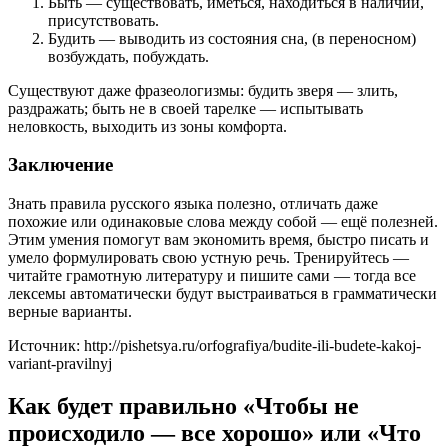
Быть — существовать, иметься, находиться в наличии,
присутствовать.
Будить — выводить из состояния сна, (в переносном)
возбуждать, побуждать.
Существуют даже фразеологизмы: будить зверя — злить,
раздражать; быть не в своей тарелке — испытывать
неловкость, выходить из зоны комфорта.
Заключение
Знать правила русского языка полезно, отличать даже
похожие или одинаковые слова между собой — ещё полезней.
Этим умения помогут вам экономить время, быстро писать и
умело формулировать свою устную речь. Тренируйтесь —
читайте грамотную литературу и пишите сами — тогда все
лексемы автоматически будут выстраиваться в грамматически
верные варианты.
Источник: http://pishetsya.ru/orfografiya/budite-ili-budete-kakoj-
variant-pravilnyj
Как будет правильно «Чтобы не
происходило — все хорошо» или «Что