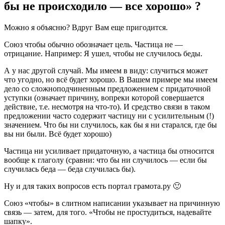
бы не происходило — все хорошо» ?
Можно я объясню? Вдруг Вам еще пригодится.
Союз чтобы обычно обозначает цель. Частица не —
отрицание. Например: Я ушел, чтобы не случилось беды.
А у нас другой случай. Мы имеем в виду: случиться может
что угодно, но всё будет хорошо. В Вашем примере мы имеем
дело со сложноподчиненным предложением с придаточной
уступки (означает причину, вопреки которой совершается
действие, т.е. несмотря на что-то). И средство связи в таком
предложении часто содержит частицу ни с усилительным (!)
значением. Что бы ни случилось, как бы я ни старался, где бы
вы ни были. Всё будет хорошо)
Частица ни усиливает придаточную, а частица бы относится
вообще к глаголу (сравни: что бы ни случилось — если бы
случилась беда — беда случилась бы).
Ну и для таких вопросов есть портал грамота.ру 🙂
Союз «чтобы» в слитном написании указывает на причинную
связь — затем, для того. «Чтобы не простудиться, надевайте
шапку».