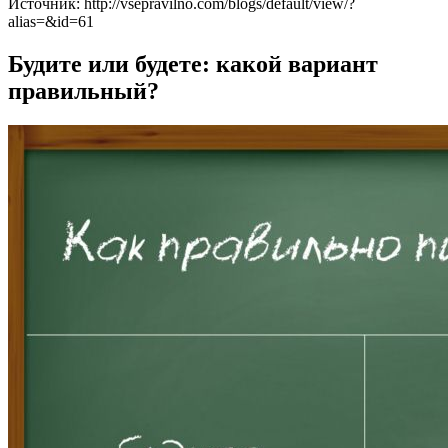
Источник: http://vsepravilno.com/blogs/default/view/?
alias=&id=61
Будите или будете: какой вариант
правильный?