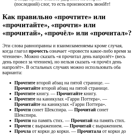
(последний) слог, то есть произносить звонИт!
Как правильно «прочтите» или
«прочитайте», «прочти» или
«прочитай», «прочёл» или «прочитал»?
Эти слова равноправны и взаимозаменяемы кроме случая,
когда глагол
прочесть
означает «провести какое-либо время за
чтением». Можно сказать «я прочитал день напролёт» (весь
день провел за чтением), но нельзя сказать «я прочёл день
напролёт». В остальных случаях можно использовать оба
варианта:
Прочтите
второй абзац на пятой странице. —
Прочитайте
второй абзац на пятой странице.
Прочтите
книгу. —
Прочитайте
книгу.
Прочтите
на каникулах «Гарри Поттера». —
Прочитайте
на каникулах «Гарри Поттера».
Прочти
сонет Шекспира. —
Прочитай
сонет
Шекспира.
Прочти
на память стих. —
Прочитай
на память стих.
Прочти
с выражением. —
Прочитай
с выражением.
Прочла
от корки до корки. —
Прочитала
от корки до