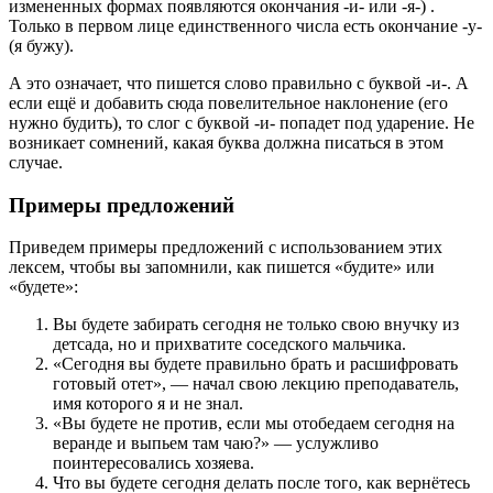
измененных формах появляются окончания -и- или -я-) .
Только в первом лице единственного числа есть окончание -у-
(я бужу).
А это означает, что пишется слово правильно с буквой -и-. А
если ещё и добавить сюда повелительное наклонение (его
нужно будить), то слог с буквой -и- попадет под ударение. Не
возникает сомнений, какая буква должна писаться в этом
случае.
Примеры предложений
Приведем примеры предложений с использованием этих
лексем, чтобы вы запомнили, как пишется «будите» или
«будете»:
Вы будете забирать сегодня не только свою внучку из
детсада, но и прихватите соседского мальчика.
«Сегодня вы будете правильно брать и расшифровать
готовый отет», — начал свою лекцию преподаватель,
имя которого я и не знал.
«Вы будете не против, если мы отобедаем сегодня на
веранде и выпьем там чаю?» — услужливо
поинтересовались хозяева.
Что вы будете сегодня делать после того, как вернётесь