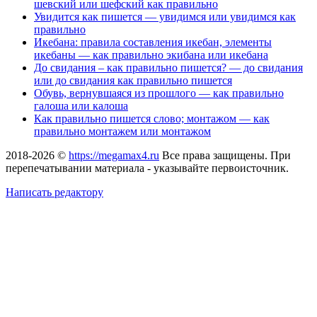
шевский или шефский как правильно
Увидится как пишется — увидимся или увидимся как
правильно
Икебана: правила составления икебан, элементы
икебаны — как правильно экибана или икебана
До свидания – как правильно пишется? — до свидания
или до свидания как правильно пишется
Обувь, вернувшаяся из прошлого — как правильно
галоша или калоша
Как правильно пишется слово; монтажом — как
правильно монтажем или монтажом
2018-2026 ©
https://megamax4.ru
Все права защищены. При
перепечатывании материала - указывайте первоисточник.
Написать редактору