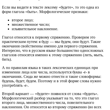
Если вы видите в тексте лексему «будете», то это одна из
форм глагола «быть». Морфологические признаки:
второе лицо;
множественное число;
изъявительное наклонение.
Глагол относится к первому спряжению. Проверим это
практическим путем: я буду — мы будем, они будут. Такие
окончания свойственны именно для первого спряжения.
Интересно, что в русском языке большинство односложных
глаголов относятся именно к этому спряжению (лить, мыть,
бить).
А по правилам языка в таких лексических единицах при
изменении лица или числа, используется буква -е- в
окончаниях. Сюда же можно отнести и такие словоформы:
будешь, будет, будем. Поэтому и в этой форме слова нужно
употреблять -е-.
Второй вариант — «будите» появился от слова «будить».
Морфологический разбор указывает на то, что это глагол
второго лица, множественного числа, повелительного
наклонения. Он относится ко второму спряжению (во всех