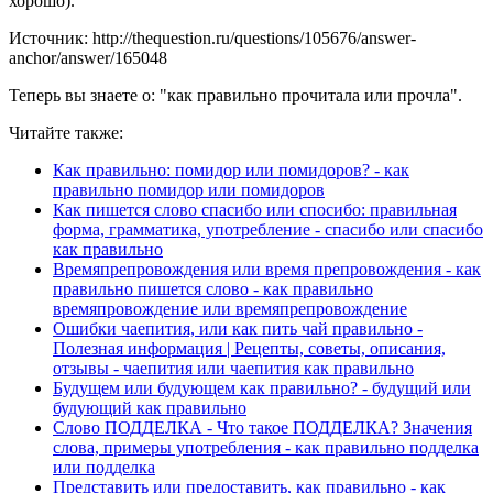
хорошо).
Источник: http://thequestion.ru/questions/105676/answer-
anchor/answer/165048
Теперь вы знаете о: "как правильно прочитала или прочла".
Читайте также:
Как правильно: помидор или помидоров? - как
правильно помидор или помидоров
Как пишется слово спасибо или спосибо: правильная
форма, грамматика, употребление - спасибо или спасибо
как правильно
Времяпрепровождения или время препровождения - как
правильно пишется слово - как правильно
времяпровождение или времяпрепровождение
Ошибки чаепития, или как пить чай правильно -
Полезная информация | Рецепты, советы, описания,
отзывы - чаепития или чаепития как правильно
Будущем или будующем как правильно? - будущий или
будующий как правильно
Слово ПОДДЕЛКА - Что такое ПОДДЕЛКА? Значения
слова, примеры употребления - как правильно подделка
или подделка
Представить или предоставить, как правильно - как