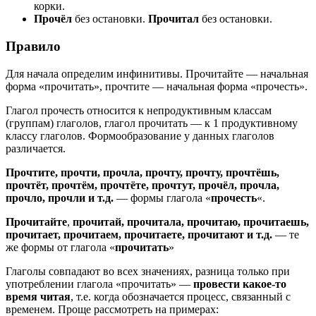
корки.
Прочёл
без остановки.
Прочитал
без остановки.
Правило
Для начала определим инфинитивы. Прочитайте — начальная
форма «прочитать», прочтите — начальная форма «прочесть».
Глагол прочесть относится к непродуктивным классам
(группам) глаголов, глагол прочитать — к 1 продуктивному
классу глаголов. Формообразование у данных глаголов
различается.
Прочтите, прочти, прочла, прочту, прочту, прочтёшь,
прочтёт, прочтём, прочтёте, прочтут, прочёл, прочла,
прочло, прочли и т.д.
— формы глагола «
прочесть
«.
Прочитайте
,
прочитай, прочитала, прочитаю, прочитаешь,
прочитает, прочитаем, прочитаете, прочитают и т.д.
— те
же формы от глагола «
прочитать
»
Глаголы совпадают во всех значениях, разница только при
употреблении глагола «прочитать» —
провести какое-то
время читая
, т.е. когда обозначается процесс, связанный с
временем. Проще рассмотреть на примерах: