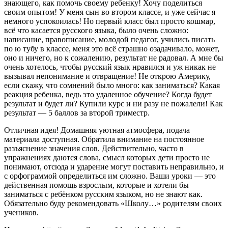
знающего, как помочь своему ребенку! Хочу поделиться
своим опытом! У меня сын во втором классе, и уже сейчас я
немного успокоилась! Но первый класс был просто кошмар,
всё что касается русского языка, было очень сложно:
написание, правописание, молодой педагог, учились писать
по ю тубу в классе, меня это всё страшно озадачивало, может,
оно и ничего, но к сожалению, результат не радовал. А мне бы
очень хотелось, чтобы русский язык нравился и уж никак не
вызывал непонимание и отвращение! Не открою Америку,
если скажу, что сомнений было много: как заниматься? Какая
реакция ребенка, ведь это удаленное обучение? Когда будет
результат и будет ли? Купили курс и ни разу не пожалели! Как
результат — 5 баллов за второй триместр.
Отличная идея! Домашняя уютная атмосфера, подача
материала доступная. Обратила внимание на постоянное
разъяснение значения слов. Действительно, часто в
упражнениях даются слова, смысл которых дети просто не
понимают, отсюда и ударение могут поставить неправильно, и
с орфограммой определиться им сложно. Ваши уроки — это
действенная помощь взрослым, которые и хотели бы
заниматься с ребёнком русским языком, но не знают как.
Обязательно буду рекомендовать «Школу…» родителям своих
учеников.