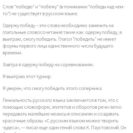
Слов “победю” и “побежу” (в понимании “победы над чем-
то”) не существует в русском языке.
Одержу победу – эти слова необходимо заменить на
глагольные словосочетания такие как: одержу победу, я
выиграю, смогу победить. Глагол “победить” не имеет
формы первого лица единственного числа будущего
времени.
Завтра я одержу победу на соревнованиях.
Я выиграю этот турнир.
Я уверен, что смогу победить этого соперника.
Гениальность русского языка заключается в том, что с
помощью словоформ, эпитетов и оборотов речи легко
передавать малейшие нюансы в описаниях и создавать
красочные образы. «С русским языком можно творить
чудеса», — писал еще один гений слова К. Паустовский. Он