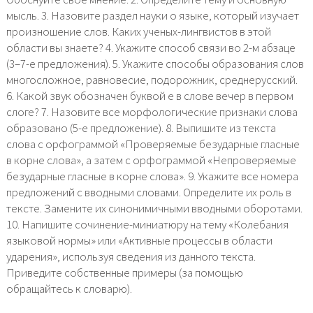
мысль. 3. Назовите раздел науки о языке, который изучает
произношение слов. Каких ученых-лингвистов в этой
области вы знаете? 4. Укажите способ связи во 2-м абзаце
(3–7-е предложения). 5. Укажите способы образования слов
многосложное, равновесие, подорожник, среднерусский.
6. Какой звук обозначен буквой е в слове вечер в первом
слоге? 7. Назовите все морфологические признаки слова
образовано (5-е предложение). 8. Выпишите из текста
слова с орфограммой «Проверяемые безударные гласные
в корне слова», а затем с орфограммой «Непроверяемые
безударные гласные в корне слова». 9. Укажите все номера
предложений с вводными словами. Определите их роль в
тексте. Замените их синонимичными вводными оборотами.
10. Напишите сочинение-миниатюру на тему «Колебания
языковой нормы» или «Активные процессы в области
ударения», используя сведения из данного текста.
Приведите собственные примеры (за помощью
обращайтесь к словарю).