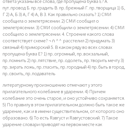
ответа указаны все слова, где пропущена буква Е? А.
пут..провод Б. пр..градить В. пр..брежный Г. пр..творщица 1) Б,
Г 2) А, Б 3) А, Г 4) А, В 3. Как правильно сказать? 1) СМИ
сообщила о землетрясении. 2) СМИ сообщил о
землетрясении. 3) СМИ сообщили о землетрясении. 4) СМИ
сообщило о землетрясении. 4. Строение какого слова
соответствует схеме? ¬ ∩ ^ ^ ⁪ расстелил 2) придумать 3)
связный 4) приморский 5. В каком ряду во всех словах
пропущена буква Е? 1) пр..огромный, пр..вокзальный,
пр..помнить 2) пр..пятствие, пр..одолеть, пр..творить мечту 3)
пр..зирать ложь, пр..гласить, пр..городный 4) пр..быть в город,
пр..своить, пр..подаватель
литературному произношению отмечают у этого
прилагательного колебание в ударении. 4) Причем
колебание это очень старое, и оно устойчиво сохраняется.
5) По правилу в этом прилагательном должно быть такое же
ударение, как и в имени существительном, от которого оно
образовано. 6) То есть Rавгуст и Rавгустовский. 7) Такое
ударение словари приводят на первом месте как