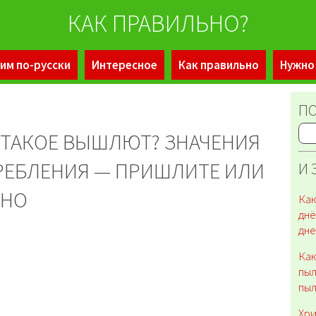
КАК ПРАВИЛЬНО?
им по-русски
Интересное
Как правильно
Нужно
ПО
ТАКОЕ ВЫШЛЮТ? ЗНАЧЕНИЯ
РЕБЛЕНИЯ — ПРИШЛИТЕ ИЛИ
И 
ЬНО
Как
днё
дне
Как
пыл
пы
Хри