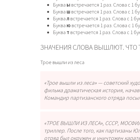
Буква
ы
встречается 1 раз. Слова с 1 б
Буква
ш
встречается 1 раз. Слова с 1 б
Буква
л
встречается 1 раз. Слова с 1 бу
Буква
ю
встречается 1 раз. Слова с 1 б
Буква
т
встречается 1 раз. Слова с 1 бу
ЗНАЧЕНИЯ СЛОВА ВЫШЛЮТ. ЧТО
Трое вышли из леса
«Трое вышли из леса» — советский худ
фильма драматическая история, начав
Командир партизанского отряда посыл
«ТРОЕ ВЫШЛИ ИЗ ЛЕСА», СССР, МОСФИЛЬ
триллер. После того, как партизаны Юл
отряд был окружен и уничтожен карат