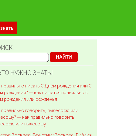
 знать
ИСК:
НАЙТИ
ЭТО НУЖНО ЗНАТЬ!
 правильно писать С Днём рождения или С
м рождения? — как пишется правильно с
м рождения или рожденья
 правильно говорить, пылесосю или
есошу? — как правильно говорить
лесосю или пылесошу
стос Воскрес! Воистину Воскрес; Библия