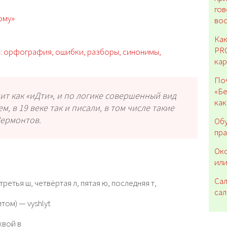
гов
ому»
вос
Как
PRO
: орфография, ошибки, разборы, синонимы,
кар
Поч
«Бе
ит как «иДти», и по логике совершенный вид
как
, в 19 веке так и писали, в том числе такие
Лермонтов.
Обу
пра
Око
или
Сал
третья ш, четвёртая л, пятая ю, последняя т,
сал
ом) — vyshlyt
квой в