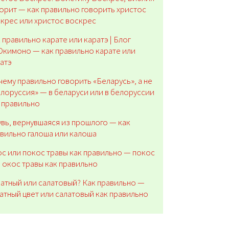
орит — как правильно говорить христос
крес или христос воскрес
 правильно карате или каратэ | Блог
кимоно — как правильно карате или
атэ
ему правильно говорить «Беларусь», а не
лоруссия» — в беларуси или в белоруссии
 правильно
вь, вернувшаяся из прошлого — как
вильно галоша или калоша
с или покос травы как правильно — покос
 окос травы как правильно
атный или салатовый? Как правильно —
атный цвет или салатовый как правильно