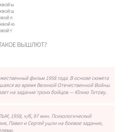
уквой ы
уквой ш
квой л
уквой ю
квой т
 ТАКОЕ ВЫШЛЮТ?
ожественный фильм 1958 года. В основе сюжета
шаяся во время Великой Отечественной Войны.
ает на задание троих бойцов — Юлию Титову.
М, 1958, ч/б, 97 мин. Психологический
ия, Павел и Сергей ушли на боевое задание,
елями.