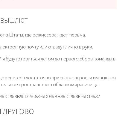
А ВЫШЛЮТ
ют в Штаты, где режиссера ждет тюрьма.
ктронную почту или отдадут лично в руки.
я буду готовиться летом до первого сбора команды в
домене .edu достаточно прислать запрос, и им вышлют
тельное пространство в облачном хранилище.
%D0%B2%D1%8B%D1%88%D0%BB%D1%8E%D1%82
И ДРУГОВО