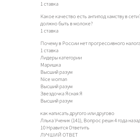
1 ставка
Какое качество есть антипод хамству в сет
должно быть в молоке?
1 ставка
Почему в России нет прогрессивного налога
1 ставка
Лидеры категории
Маришка
Высший разум
Nice woman
Высший разум
Звездочка Ясная Я
Высший разум
как написать другого или другово
Ллька Ученик (141), Вопрос решн 4 года наза
10 Нравится Ответить
ЛУЧШИЙ ОТВЕТ