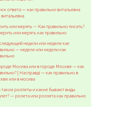
ск ответа — как правильно витальевна
 витальевна
ить или мерять — Как правильно писать?
ерить или мерять как правильно
следующей недели или неделе как
вильно — неделе или недели как
авильно
ороде Москва или в городе Москве — как
вильно? | Насправдi — как правильно в
кве или в москва
 такое роллеты и какие бывают виды
лет? — ролета или роллета как правильно