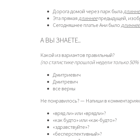
Дорога домой через парк была
длинне
Эта прямая
длиннее
предыдущей, изоб
Сегодняшнее платье Ани было
длинне
А ВЫ ЗНАЕТЕ..
Какой из вариантов правильный?
(по статистике прошлой недели только 50%
Дмитриевич
Дмитревич
все верны
Не понравилось? — Напиши в комментариях, 
«вряд ли» или «врядли»?
«как будто» или «как-будто»?
«здравствуйте»?
«бесперспективный»?