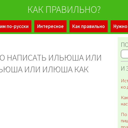
КАК ПРАВИЛЬНО?
им по-русски
Интересное
Как правильно
Нужно
ПО
НО НАПИСАТЬ ИЛЬЮША ИЛИ
ЛЬЮША ИЛИ ИЛЮША КАК
И 
Ист
ко 
Как
нас
По 
пиш
пра