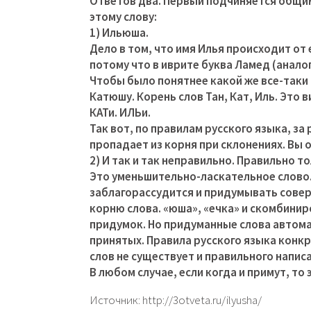
Ответов два. Первый подчиняется общим
этому слову:
1) Ильюша.
Дело в том, что имя Илья происходит от е
потому что в иврите буква Ламед (аналог
Чтобы было понятнее какой же все-таки 
Катюшу. Корень слов Тан, Кат, Иль. Это 
КАТи. ИЛЬи.
Так вот, по правилам русского языка, за
пропадает из корня при склонениях. Вы
2) И так и так неправильно. Правильно то
Это уменьшительно-ласкательное слово
заблагорассудится и придумывать сове
корню слова. «юша», «ечка» и скомбинир
придумок. Но придуманные слова автом
принятых. Правила русского языка конкр
слов не существует и правильного написа
В любом случае, если когда и примут, то
Источник: http://3otveta.ru/ilyusha/