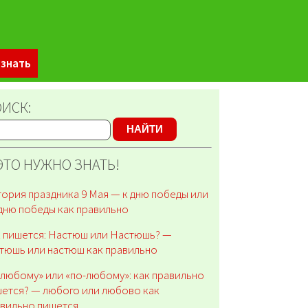
 знать
ИСК:
НАЙТИ
ЭТО НУЖНО ЗНАТЬ!
ория праздника 9 Мая — к дню победы или
дню победы как правильно
 пишется: Настюш или Настюшь? —
тюшь или настюш как правильно
любому» или «по-любому»: как правильно
ется? — любого или любово как
вильно пишется