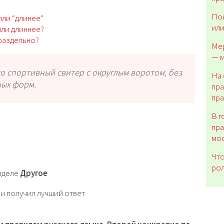
Пои
или “длинее”
или
или длиннее?
 раздельно?
Мер
— м
это спортивный свитер с округлым воротом, без
На 
ных форм.
пра
пр
В г
пра
мос
Что
рол
азделе
Другое
и получил лучший ответ