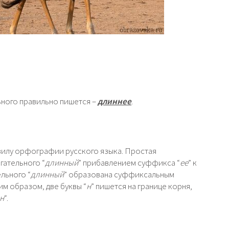
ьного правильно пишется –
длиннее
.
авилу орфографии русского языка. Простая
гательного “
длинный
” прибавлением суффикса “
ее
” к
льного “
длинный
” образована суффиксальным
ким образом, две буквы “
н
” пишется на границе корня,
н
“.