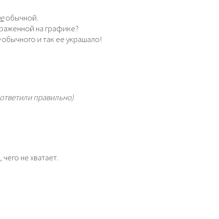
е
обычной.
раженной на графике?
е
обычного и так ее украшало!
 ответили правильно)
чего не хватает.