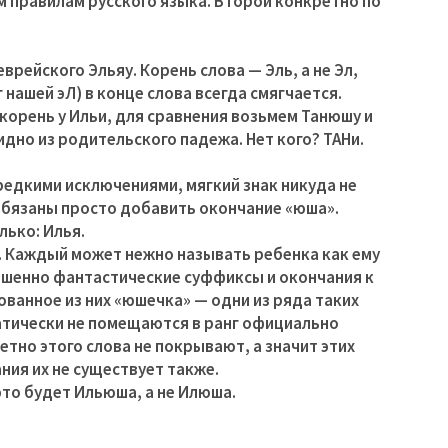
 правилам русского языка. Второй конкретно по
врейского Эльяу. Корень слова — Эль, а не Эл,
 нашей эЛ) в конце слова всегда смягчается.
корень у Ильи, для сравнения возьмем Танюшу и
видно из родительского падежа. Нет кого? ТАНи.
 редкими исключениями, мягкий знак никуда не
 обязаны просто добавить окончание «юша».
лько: Илья.
. Каждый может нежно называть ребенка как ему
ршенно фантастические суффиксы и окончания к
ованное из них «юшечка» — одни из ряда таких
атически не помещаются в ранг официально
етно этого слова не покрывают, а значит этих
ния их не существует также.
 это будет Ильюша, а не Илюша.