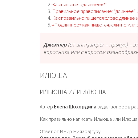
Как пишется «длиннее»?
Правильное правописание: “длиннее” 
Как правильно пишется слово длинее 
«Подлиннее» как пишется, слитно или
Джемпер
(от англ.jumper – прыгун) – 
воротника или с воротом разнообраз
ИЛЮША
ИЛЬЮША ИЛИ ИЛЮША
Автор
Елена Шохордина
задал вопрос в р
Как правильно написать Ильюша или Илюша 
Ответ от Имир Ниязов[гуру]