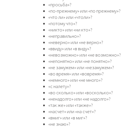
«просьба»?
«по-прежнему» или «по прежнему»?
«что ли» или «чтоли»?
«потому что»?
«никто» или «ни кто»?
«неправильно»?
«неверно» или «не верно»?
«ввиду» или «в виду»?
«невозможно» или «не возможно»?
«непонятно» или «не понятно»?
«не замужем» или «незамужем»?
«во время» или «вовремя»?
«немного» или «не много»?
«с налету»?
«во сколько» или «восколько»?
«ненадолго» или «не надолго»?
«так же» или «также»?
«насчет» или «на счет»?
«вмиг» или «в миг»?
«не знаю»?