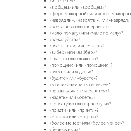
«извините»?
«в общем» или «вообщем»?
«форс-мажорный» или «форсмажорны
«навряд ли», «наврятли», или «наврядли
«все равно» или «всеравно»?
«мало-помалу» или «мало по малу»?
«пожалуйста»?
«все-таки» или «все таки»?
«вибер» или «вайбер»?
«класть» или «ложить»?
«помощник» или «помошник»?
«здесь» или «сдесь»?
«будите» или «будете»?
«в течении» или «в течение»?
«нравиться» или «нравится»?
«надеть» или «одеть»?
«красатуля» или «красотуля»?
«придти» или «прийти»?
«матрас» или «матрац»?
«более-менее» или «более менее»?
«безвкусный»?