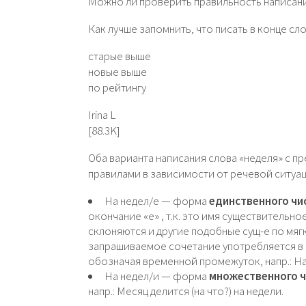
Можно ли проверить правильность написания
Как лучше запомнить, что писать в конце сло
старые выше
новые выше
по рейтингу
Irina L
[88.3K]
Оба варианта написания слова «неделя» с п
правилами в зависимости от речевой ситуац
На недел/е — форма
единственного чи
окончание «е» , т.к. это имя существительн
склоняются и другие подобные сущ-е по мягком
запрашиваемое сочетание употребляется в 
обозначая временной промежуток, напр.: На 
На недел/и — форма
множественного ч
напр.: Месяц делится (на что?) на недели.