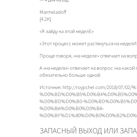
Marme­ladof­f
[4.2K]
«Я зайду на этой неделЕ»
«Этот процесс может растянуться на неделИ
Проще говоря, «на неделе» отвечает на вопро
А «на недели» отвечает на вопрос «на какой 
обязательно больше одной.
Источник: http://roypchel.com/2018/07/
%D0%BD%D0%B5%D0%B4%D0%B5%D0%
%D0%BD%D0%B0-%D0%BD%D0%B5%D0
%D0%BA%D0%B0%D0%BA-
%D0%BF%D1%80%D0%B0%D0%B2%D0%
ЗАПАСНЫЙ ВЫХОД ИЛИ ЗАПА