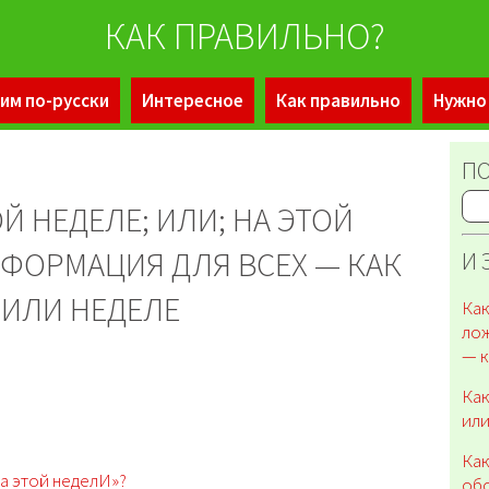
КАК ПРАВИЛЬНО?
им по-русски
Интересное
Как правильно
Нужно
ПО
Й НЕДЕЛЕ; ИЛИ; НА ЭТОЙ
НФОРМАЦИЯ ДЛЯ ВСЕХ — КАК
И 
 ИЛИ НЕДЕЛЕ
Как
лож
— к
Как
или
Как
на этой неделИ»?
обо