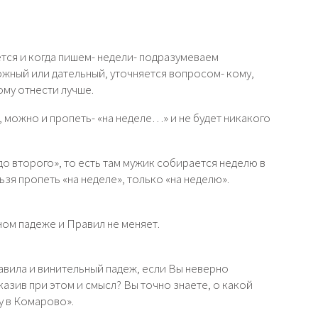
тся и когда пишем- недели- подразумеваем
ложный или дательный, уточняется вопросом- кому,
ому отнести лучше.
 можно и пропеть- «на неделе…» и не будет никакого
до второго», то есть там мужик собирается неделю в
ьзя пропеть «на неделе», только «на неделю».
ном падеже и Правил не меняет.
авила и винительный падеж, если Вы неверно
азив при этом и смысл? Вы точно знаете, о какой
ду в Комарово».