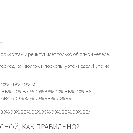
»
с «когда», и речь тут идёт только об одной неделе.
период, как долго», и поскольку это «неделИ», то их
02/%D0%BD%D0%B0-
BB%D0%B5-%D0%B8%D0%BB%D0%B8-
%B4%D0%B5%D0%BB%D0%B8-
B8%D0%BB%D1%8C%D0%BD%D0%BE/
СНОЙ, КАК ПРАВИЛЬНО?