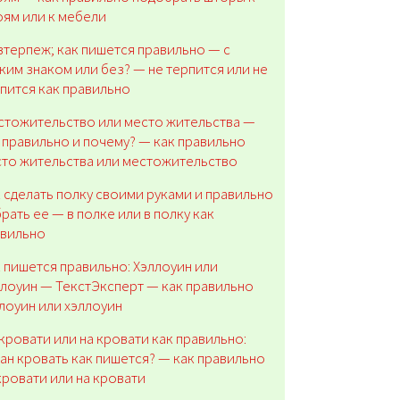
ям или к мебели
терпеж; как пишется правильно — с
ким знаком или без? — не терпится или не
пится как правильно
тожительство или место жительства —
 правильно и почему? — как правильно
то жительства или местожительство
 сделать полку своими руками и правильно
рать ее — в полке или в полку как
авильно
 пишется правильно: Хэллоуин или
лоуин — ТекстЭксперт — как правильно
лоуин или хэллоуин
кровати или на кровати как правильно:
ан кровать как пишется? — как правильно
кровати или на кровати