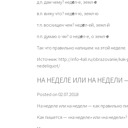
д.п. дам чему? нед
е
л-е, земл-
е
в.п. вижу что? нед
е
л-ю, земл-ю
т.п. восхищен чем? нед
е
л-ей, земл-й
п.п. думаю о чм? о нед
е
л-е, о земл-
е
.
Так что правильно напишем: на этой неделе.
Источник: http://info-4all.ru/obrazovanie/kak-
nedeliquot/
НА НЕДЕЛЕ ИЛИ НА НЕДЕЛИ 
Posted on 02.07.2018
На неделе или на недели — как правильно п
Как пишется — «на неделе» или «на недели»?