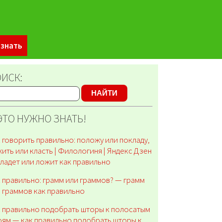
 знать
ИСК:
НАЙТИ
ЭТО НУЖНО ЗНАТЬ!
 говорить правильно: положу или покладу,
ить или класть | Филологиня | Яндекс Дзен
ладет или ложит как правильно
 правильно: грамм или граммов? — грамм
 граммов как правильно
 правильно подобрать шторы к полосатым
ям — как правильно подобрать шторы к