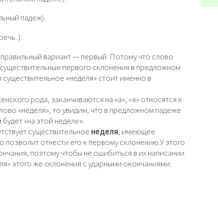
ьный падеж).
ечь :):
ь, правильный вариант — первый. Потому что слово
А существительные первого склонения в предложном
 существительное «неделя» стоит именно в
.
нского рода, заканчиваются на «а», «я» относятся к
ово «неделя», то увидим, что в предложном падеже
 будет «на этой неделе».
тствует существительное
неделя
, имеющее
то позволит отнести его к первому склонению.У этого
нчания, поэтому чтобы не ошибиться в их написании
ля» этого же склонения с ударными окончаниями: