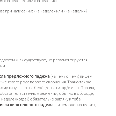
 «на неделе» или «на недели»?
ва при написании: «на неделе» или «на недели»?
редлогом «на» существуют, но регламентируются
ии.
сла предложного падежа
(на чём? о чём?) пишем
ое женского рода первого склонения. Точно так же
у типу, напр.: на берёз/е, на гитар/е и т.п. Правда,
обстоятельственном значении, обычно в обиходе,
неделе (когда?) обязательно загляну к тебе.
исла винительного падежа
, пишем окончание «и»,