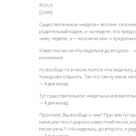
RIOLI­t
[124K]
Существительное «неделя»- вполне- склоняе
родительный падеж, а- на неделе, это пред
чему- неделе, а — на ком на чем- к предложн
Известна песня «На недельке до второго…»,
искажения.
Ну вообще-то в песне поётся «На недельку, 
Комарово отдыхать. Так что там ну никак нел
— 4 дня назад
Тут существительное «неделька» в винитель
— 4 дня назад
Простите, Вы вообще о чем? При чем тут пр
написали текст широко известной песни, иск
песне речь?! «На недельку, до второго, я уе
— 4 дня назад