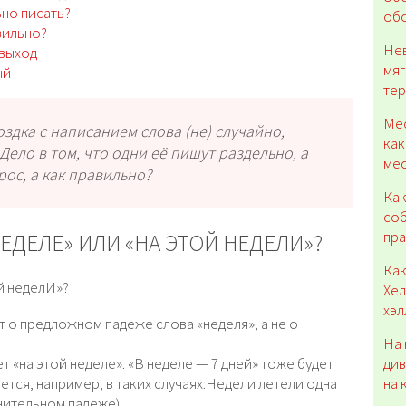
ьно писать?
обо
вильно?
Нев
 выход
мяг
ый
тер
Мес
здка с написанием слова (не) случайно,
как
 Дело в том, что одни её пишут раздельно, а
мес
рос, а как правильно?
Как
соб
пр
ЕДЕЛЕ» ИЛИ «НА ЭТОЙ НЕДЕЛИ»?
Как
ой неделИ»?
Хел
хэл
т о предложном падеже слова «неделя», а не о
На 
див
 «на этой неделе». «В неделе — 7 дней» тоже будет
на 
шется, например, в таких случаях:Недели летели одна
нительном падеже).