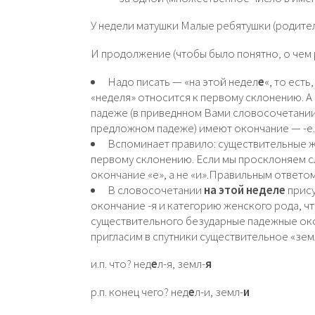
У недели матушки Малые ребятушки (родител
И продолжение (чтобы было понятно, о чем р
Надо писать — «на этой недел
е
«, то ест
«неделя» относится к первому склонению. 
падеже (в приведнном Вами словосочетании
предложном падеже) имеют окончание — -е
Вспоминает правило: существительные же
первому склонению. Если мы просклоняем сл
окончание «е», а не «и».Правильным ответом
В словосочетании
на этой неделе
прису
окончание -я и категорию женского рода, ч
существительного безударные падежные око
пригласим в спутники существительное «зем
и.п. что? нед
е
л-я, земл-
я
р.п. конец чего? нед
е
л-и, земл-
и