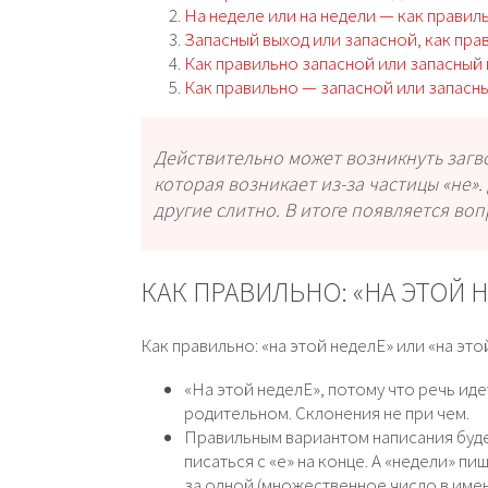
На неделе или на недели — как правил
Запасный выход или запасной, как пра
Как правильно запасной или запасный
Как правильно — запасной или запасн
Действительно может возникнуть загво
которая возникает из-за частицы «не».
другие слитно. В итоге появляется воп
КАК ПРАВИЛЬНО: «НА ЭТОЙ Н
Как правильно: «на этой неделЕ» или «на эт
«На этой неделЕ», потому что речь иде
родительном. Склонения не при чем.
Правильным вариантом написания будет
писаться с «е» на конце. А «недели» пи
за одной (множественное число в име