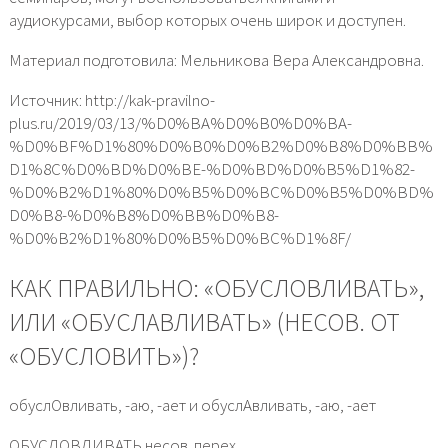
аудиокурсами, выбор которых очень широк и доступен.
Материал подготовила: Мельникова Вера Александровна.
Источник: http://kak-pravilno-
plus.ru/2019/03/13/%D0%BA%D0%B0%D0%BA-
%D0%BF%D1%80%D0%B0%D0%B2%D0%B8%D0%BB%
D1%8C%D0%BD%D0%BE-%D0%BD%D0%B5%D1%82-
%D0%B2%D1%80%D0%B5%D0%BC%D0%B5%D0%BD%
D0%B8-%D0%B8%D0%BB%D0%B8-
%D0%B2%D1%80%D0%B5%D0%BC%D1%8F/
КАК ПРАВИЛЬНО: «ОБУСЛОВЛИВАТЬ»,
ИЛИ «ОБУСЛАВЛИВАТЬ» (НЕСОВ. ОТ
«ОБУСЛОВИТЬ»)?
обуслОвливать, -аю, -ает и обуслАвливать, -аю, -ает
ОБУСЛОВЛИВАТЬ несов. перех.