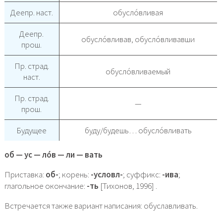
Деепр. наст.
обусло́вливая
Деепр.
обусло́вливав, обусло́вливавши
прош.
Пр. страд.
обусло́вливаемый
наст.
Пр. страд.
—
прош.
Будущее
буду/будешь… обусло́вливать
об — ус — ло́в — ли — вать
Приставка:
об-
; корень:
-условл-
; суффикс:
-ива
;
глагольное окончание:
-ть
[Тихонов, 1996] .
Встречается также вариант написания: обуславливать.