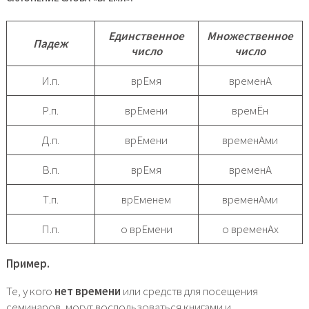
Единственное
Множественное
Падеж
число
число
И.п.
врЕмя
временА
Р.п.
врЕмени
времЁн
Д.п.
врЕмени
временАми
В.п.
врЕмя
временА
Т.п.
врЕменем
временАми
П.п.
о врЕмени
о временАх
Пример.
Те, у кого
нет времени
или средств для посещения
семинаров, могут воспользоваться книгами и