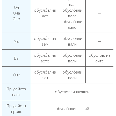
вал
Он
обусло́влив
обусло́вли
Она
—
ает
вала
Оно
обусло́вли
вало
обусло́влив
обусло́вли
Мы
—
аем
вали
обусло́влив
обусло́вли
обусло́влив
Вы
аете
вали
айте
обусло́влив
обусло́вли
Они
—
ают
вали
Пр. действ.
обусло́вливающий
наст.
Пр. действ.
обусло́вливавший
прош.