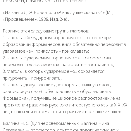
РЕКОМЕНДОВАНО К УПОТРЕБЛЕНИЮ
«Из книги Д. Э. Розенталя «А как лучше сказать? » (М. ,
«Просвещение», 1988. Изд. 2-е) .
Различаются следующие группы глаголов:
1. глаголы с безударным корневым «о» , которое при
образовании формы несов. вида обязательно переходит в
ударяемое «а» : приколоть – прикалавать;
2. глаголы с ударяемым корневым «о» , которое тоже
переходит в ударяемое «а» : застроить – застраивать;
3. глаголы, в которых ударяемое «о» сохраняется:
приурочить – приурочивать;
4. глаголы, допускающие две формы (книжную с «о» ,
разговорную с «а») : обусловливать – обуславливать.
Формы с «а» , получившие широкое распространение на
протяжении развития русского литературного языка XIX–XX
вв. , в наши дни встречаются в практике всё чаще и чаще».
Валгина Н. С. (Для неосведомлённых: Валгина Нина
Сергеевна — профессор, доктор филологических наук,