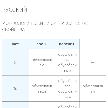
РУССКИЙ
МОРФОЛОГИЧЕСКИЕ И СИНТАКСИЧЕСКИЕ
СВОЙСТВА
наст.
прош.
повелит.
обусло́вли
обусло́влив
вал
Я
—
аю
обусло́вли
вала
обусло́вли
обусло́влив
вал
обусло́влив
Ты
аешь
обусло́вли
ай
вала
обусло́вли