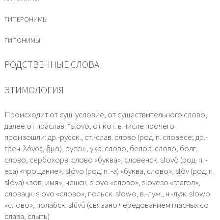
ГИПЕРОНИМЫ
ГИПОНИМЫ
РОДСТВЕННЫЕ СЛОВА
ЭТИМОЛОГИЯ
Происходит от сущ. условие, от существительного слово,
далее от праслав. *slovo, от кот. в числе прочего
произошли: др.-русск., ст.-слав. слово (род. п. словесе; др.-
греч. λόγος, ῥῆμα), русск., укр. слово, белор. слово, болг.
слово, сербохорв. слово «буква», словенск. slovô (род. п. -
esа) «прощание», slóvo (род. п. -а) «буква, слово», slòv (род. п.
slóvа) «зов, имя», чешск. slovo «слово», sloveso «глагол»,
словацк. slovo «слово», польск. słowo, в.-луж., н.-луж. słowo
«слово», полабск. slüvǘ (связано чередованием гласных со
слава, слыть)