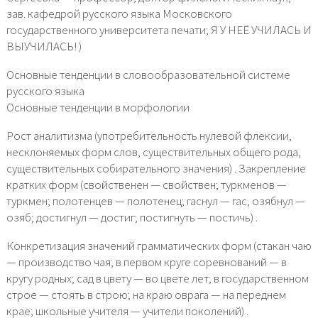
зав. кафедрой русского языка Московского
государственного университета печати; Я У НЕЁ УЧИЛАСЬ И
ВЫУЧИЛАСЬ! )
Основные тенденции в словообразовательной системе
русского языка
Основные тенденции в морфологии
Рост аналитизма (употребительность нулевой флексии,
несклоняемых форм слов, существительных общего рода,
существительных собирательного значения) . Закрепление
кратких форм (свойственен — свойствен; туркменов —
туркмен; полотенцев — полотенец; гаснул — гас, озябнул —
озяб; достигнул — достиг; постигнуть — постичь) .
Конкретизация значений грамматических форм (стакан чаю
— производство чая; в первом круге соревнований — в
кругу родных; сад в цвету — во цвете лет; в государственном
строе — стоять в строю; на краю оврага — на переднем
крае; школьные учителя — учители поколений) .