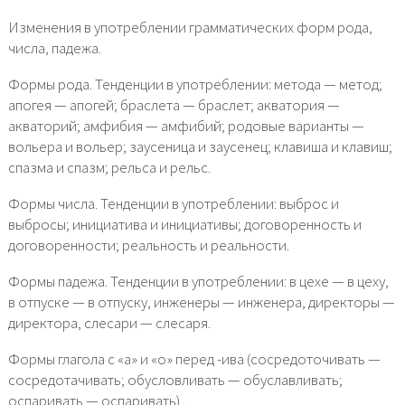
Изменения в употреблении грамматических форм рода,
числа, падежа.
Формы рода. Тенденции в употреблении: метода — метод;
апогея — апогей; браслета — браслет; акватория —
акваторий; амфибия — амфибий; родовые варианты —
вольера и вольер; заусеница и заусенец; клавиша и клавиш;
спазма и спазм; рельса и рельс.
Формы числа. Тенденции в употреблении: выброс и
выбросы; инициатива и инициативы; договоренность и
договоренности; реальность и реальности.
Формы падежа. Тенденции в употреблении: в цехе — в цеху,
в отпуске — в отпуску, инженеры — инженера, директоры —
директора, слесари — слесаря.
Формы глагола с «а» и «о» перед -ива (сосредоточивать —
сосредотачивать; обусловливать — обуславливать;
оспаривать — оспаривать) .