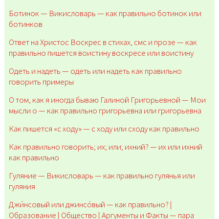
Ботинок — Викисловарь — как правильно ботинок или
ботинков
Ответ на Христос Воскрес в стихах, смс и прозе — как
правильно пишется воистину воскресе или воистину
Одеть и надеть — одеть или надеть как правильно
говорить примеры
О том, как я иногда бываю Галиной Григорьевной — Мои
мысли о — как правильно григорьевна или григорьевна
Как пишется «с ходу» — с ходу или сходу как правильно
Как правильно говорить; их; или; ихний? — их или ихний
как правильно
Гуляние — Викисловарь — как правильно гулянья или
гуляния
Джи́нсовый или джинсо́вый — как правильно? |
Образование | Общество | Аргументы и Факты — пара