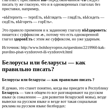
писать ту же гласную, что и в однокоренных глаголах без
приставки, например,
«вЫтерпеть — терпЕть, вЫглядеть — глядЕть, вЫсидеть —
сидЕть, вЫгореть — горЕть».
Это правило применим и к заданному глаголу
вЫздороветь
:
пишется с суффиксом
-е-
, потому что есть однокоренной
глагол
здоровЕть
с этим же суффиксом, но уже ударным.
Источник: http://www.bolshoyvopros.ru/questions/2219960-kak-
pravilno-pisat-vyzdorovet-ili-vyzdorovit.html
Белорусы или беларусы — как
правильно писать?
Белорусы или беларусы — как правильно писать ?
Я думаю, это станет понятно, когда вы приедете в Республику
Беларусь
— там в общем-то все разговаривают на русском
языке (к сожалению — для развития беларуской мовы), везде
вывески на русском языке и везде вот такая социальная
реклама на русском языке билбордах: