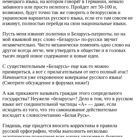
немецкого языка, на котором говорят в Германии, немало
забавного или просто нелепого. Пройдет лет 50-100 и,
возможно, будут точно так же говорить о белорусском и
украинском вариантах русского языка, если его там совсем не
изживут, полностью перейдя на свои национальные языки.
Пусть меня извинят политики и Беларусь-патриоты, но на
мой языковой вкус слово «Беларусь» по-русски звучит
незамечательно. Чисто механически поменять одно слово на
другое всегда легче, чем утвердить в обществе и в головах
тысяч людей новое содержание и новые идеи.
С существительным «Беларусь» еще как-то можно
примириться, а вот с прилагательным от него полный атас!
Начинается уже откровенное коверканье русского языка!
(Смотрите обсуждение в форумах ниже!)
А как прикажите называть граждан этого сопредельного
государства? Неужели «беларусы»? Дело в том, что в русском
языке нет соединительной частицы «А» — даже, если
исходить из того, что это самоназвание действительно
восходит к словосочетанию «Белая Русь».
Глядишь, еще придется вносить коррективы в правила
русской орфографии, чтобы выполнить несколько
экзотические пожелания всех наших уважаемых бывших