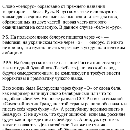
Слово «белорус» образовано от прежнего названия
территории — Белая Русь. В русском языке используются
только две соединительные гласные «о» или «е» для слов,
образованных из двух частей, первая часть которого
оканчивается на согласную. В данном случае «бел» и «рус».
P.S. На польском языке белорус пишется через «о» —
białorusin; на украинском тоже через «о» — білорус. И никто
не кричит, что нужно писать через «а» в угоду политическим
амбициям.
P.P.S. На белорусском языке название Россия пишется через
«а» и с одной буквой «с» (Расія/Расея), но русский народ,
будучи самодостаточным, не комплексует и требует внести
коррективы в грамматику чужого языка.
Всю жизнь была Белоруссия через букву «О» от слова бел
о
,
как например напишут слово бел
о
брыйсый или что то
подобное «белОе». Но после развала СССР и всевозможной
«Самостийности» Граждане этой страны решили обозначать и
писать себя через букву «А». А республику переименовать в
БелАрусь. Я не думаю, что будет ошибкой, если мы, россияне,
будем как и прежде писать белОрусы. А они, уж пусть как
хотят изголяются. Дело хозяйское. Так же не считаю
обязательным произносить «В Украине» вместо привычного