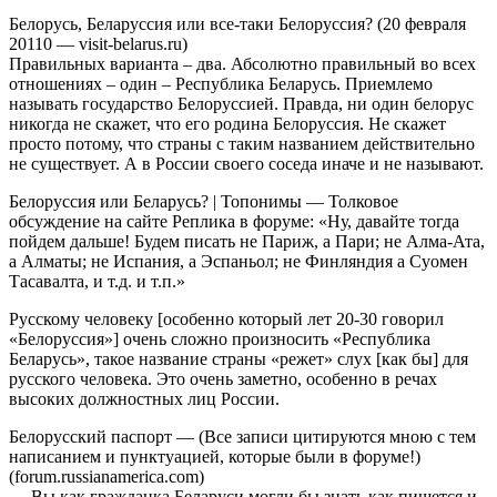
Белорусь, Беларуссия или все-таки Белоруссия? (20 февраля
20110 — visit-belarus.ru)
Правильных варианта – два. Абсолютно правильный во всех
отношениях – один – Республика Беларусь. Приемлемо
называть государство Белоруссией. Правда, ни один белорус
никогда не скажет, что его родина Белоруссия. Не скажет
просто потому, что страны с таким названием действительно
не существует. А в России своего соседа иначе и не называют.
Белоруссия или Беларусь? | Топонимы — Толковое
обсуждение на сайте Реплика в форуме: «Ну, давайте тогда
пойдем дальше! Будем писать не Париж, а Пари; не Алма-Ата,
а Алматы; не Испания, а Эспаньол; не Финляндия а Суомен
Тасавалта, и т.д. и т.п.»
Русскому человеку [особенно который лет 20-30 говорил
«Белоруссия»] очень сложно произносить «Республика
Беларусь», такое название страны «режет» слух [как бы] для
русского человека. Это очень заметно, особенно в речах
высоких должностных лиц России.
Белорусский паспорт — (Все записи цитируются мною с тем
написанием и пунктуацией, которые были в форуме!)
(forum.russianamerica.com)
— Вы как гражданка Беларуси могли бы знать как пишется и