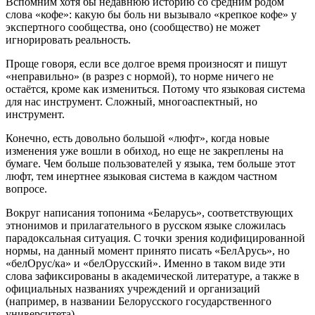
Вспомним хотя бы недавнюю историю со средним родом
слова «кофе»: какую бы боль ни вызывало «крепкое кофе» у
экспертного сообщества, оно (сообщество) не может
игнорировать реальность.
Проще говоря, если все долгое время произносят и пишут
«неправильно» (в разрез с нормой), то норме ничего не
остаётся, кроме как измениться. Потому что языковая система
для нас инструмент. Сложный, многоаспектный, но
инструмент.
Конечно, есть довольно большой «люфт», когда новые
изменения уже вошли в обиход, но еще не закреплены на
бумаге. Чем больше пользователей у языка, тем больше этот
люфт, тем инертнее языковая система в каждом частном
вопросе.
Вокруг написания топонима «Беларусь», соответствующих
этнонимов и прилагательного в русском языке сложилась
парадоксальная ситуация. С точки зрения кодифицированной
нормы, на данный момент принято писать «БелАрусь», но
«белОрус/ка» и «белОрусский». Именно в таком виде эти
слова зафиксированы в академической литературе, а также в
официальных названиях учреждений и организаций
(например, в названии Белорусского государственного
университета).