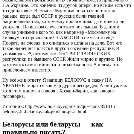
НА Украине. Это конечно из другой оперы, но всё же есть что
то одинаковое. В смысле будем именоваться не так как
раньше, когда был СССР и русские были главной
национальностью, хотя между прочим никогда и никого не
унижали. Во всяком случае я этого не слышал. В данном
случае унижение кого то, как например «Москоляку на
Гиляку» это проявление СЛАБОСТИ а не чего то ещё.
Поорать на словах, но описаться в штаны на деле. Вот что
такое нынешняя власть в другой соседней республике. И
упомянул я её, потому что Это ТРИ СЛАВЯНСКИХ
республики из бывшего СССР. Жили мирно и дружно. Но
захотелось самостийности и незалЭжности. А к чему это
привело-всем известно.
Ну всё же к ответу. Я напишу БЕЛОРУС и скажу НА
УКРАИНЕ творится кошмар дурь и беспредел. А они уж как
хотят там пишут и говорят. Хозяин-барин, как говорит
поговорка.
Источник: http://www.bolshoyvopros.ru/questions/851415-
belorusy-ili-belarusy-kak-pravilno-pisat.html
Белорусы или беларусы — как
правильно писать?