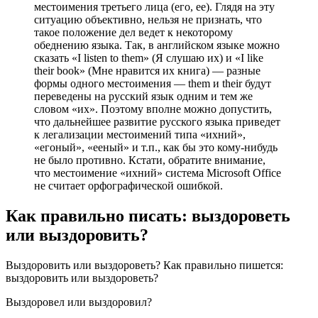
местоимения третьего лица (его, ее). Глядя на эту
ситуацию объективно, нельзя не признать, что
такое положение дел ведет к некоторому
обеднению языка. Так, в английском языке можно
сказать «I listen to them» (Я слушаю их) и «I like
their book» (Мне нравится их книга) — разные
формы одного местоимения — them и their будут
переведены на русский язык одним и тем же
словом «их». Поэтому вполне можно допустить,
что дальнейшее развитие русского языка приведет
к легализации местоимений типа «ихний»,
«егоный», «ееный» и т.п., как бы это кому-нибудь
не было противно. Кстати, обратите внимание,
что местоимение «ихний» система Microsoft Office
не считает орфографической ошибкой.
Как правильно писать: выздороветь
или выздоровить?
Выздоровить или выздороветь? Как правильно пишется:
выздоровить или выздороветь?
Выздоровел или выздоровил?