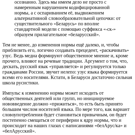
осознанно. Здесь мы имеем дело не просто с
намеренным нарушением кодифицированной
нормы, а с оспариванием её, выдвижением
альтернативной словообразовательной цепочки: от
существительного «Беларусь» по вполне
стандартной модели с помощью суффикса «-ск-»
образуем прилагательное «беларусский».
Тем не менее, до изменения нормы ещё далеко, и, чтобы
приблизить его, логично создавать прецедент, «раскачивать»
узус. Ведь медиа формируют общественное мнение и, кроме
прочего, влияют на речевые традиции. Аргумент о том, что,
дескать, русский язык «управляется» и регулируется только
гражданами России, звучит нелепо: узус языка формируется
всеми его носителями. Кстати, в Беларуси достаточно сильная
школа русистики.
Импульс к изменению нормы может исходить от
общественных деятелей или групп, но инициируемое
нововведение должно «прижиться», то есть быть принято
большим числом носителей языка. По мере того, как вариант
словоупотребления будет становиться привычным, он будет
постепенно смещаться от периферии к ядру нормы, что и
происходит на наших глазах с написаниями «белАрус/ка» и
«белАрусский».