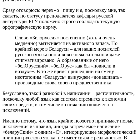
Сразу оговорюсь: через «о» пишу и я, поскольку мне, так
сказать, по статусу преподавателя кафедры русской
литературы БГУ положено строго соблюдать текущую
орфографическую норму.
Слово «Белоруссия» постепенно (хоть и очень
медленно) вытесняется из активного запаса. По
крайней мере в Беларуси – для наших носителей
русского языка оно и вовсе нежелательно и даже
стигматизировано. А образованные от него
«белОрусский», «белОрус» как бы «повисли в
воздухе». В то же время пришедший на смену
неотопоним «Беларусь» вынужден «донашивать»
производные слова своего предшественника.
Безусловно, такой разнобой в написании – расточительность,
поскольку любой язык как система стремится к экономии
своих средств, в том числе к снижению количества
исключений.
Именно потому, что язык крайне неохотно принимает новые
исключения из правил, иногда встречаемое написание
«беларуСкий» с одним «С», игнорирующее морфологический
принцип русского языка, не имеет связи с реальностью. В