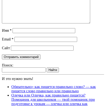
Имя
*
Email
*
Сайт
Поиск:
Найти
И это нужно знать!
Обязательно» как пишется правильно слово? — как
пишется слово правильно или правильно
Олечка или Оличка, как правильно пишется?
Помощник для школьников — твой помощник при
подготовке к урокам — олечка или оличка как