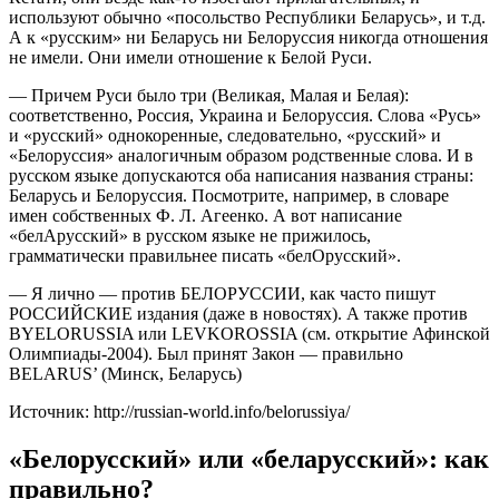
используют обычно «посольство Республики Беларусь», и т.д.
А к «русским» ни Беларусь ни Белоруссия никогда отношения
не имели. Они имели отношение к Белой Руси.
— Причем Руси было три (Великая, Малая и Белая):
соответственно, Россия, Украина и Белоруссия. Слова «Русь»
и «русский» однокоренные, следовательно, «русский» и
«Белоруссия» аналогичным образом родственные слова. И в
русском языке допускаются оба написания названия страны:
Беларусь и Белоруссия. Посмотрите, например, в словаре
имен собственных Ф. Л. Агеенко. А вот написание
«белАрусский» в русском языке не прижилось,
грамматически правильнее писать «белОрусский».
— Я лично — против БЕЛОРУССИИ, как часто пишут
РОССИЙСКИЕ издания (даже в новостях). А также против
BYELORUSSIA или LEVKOROSSIA (см. открытие Афинской
Олимпиады-2004). Был принят Закон — правильно
BELARUS’ (Минск, Беларусь)
Источник: http://russian-world.info/belorussiya/
«Белорусский» или «беларусский»: как
правильно?