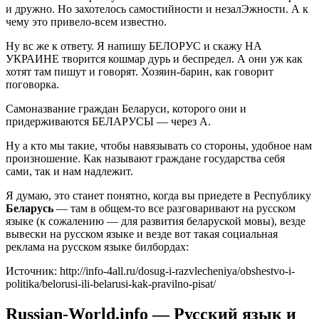
и дружно. Но захотелось самостийности и незалЭжности. А к
чему это привело-всем известно.
Ну вс же к ответу. Я напишу БЕЛОРУС и скажу НА
УКРАИНЕ творится кошмар дурь и беспредел. А они уж как
хотят там пишут и говорят. Хозяин-барин, как говорит
поговорка.
Самоназвание граждан Беларуси, которого они и
придерживаются БЕЛАРУСЫ — через А.
Ну а кто мы такие, чтобы навязывать со стороны, удобное нам
произношение. Как называют граждане государства себя
сами, так и нам надлежит.
Я думаю, это станет понятно, когда вы приедете в Республику
Беларусь
— там в общем-то все разговаривают на русском
языке (к сожалению — для развития беларуской мовы), везде
вывески на русском языке и везде вот такая социальная
реклама на русском языке билбордах:
Источник: http://info-4all.ru/dosug-i-razvlecheniya/obshestvo-i-
politika/belorusi-ili-belarusi-kak-pravilno-pisat/
Russian-World.info — Русский язык и