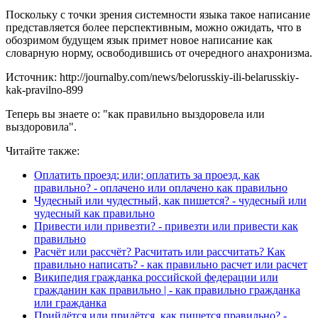
Поскольку с точки зрения системности языка такое написание
представляется более перспективным, можно ожидать, что в
обозримом будущем язык примет новое написание как
словарную норму, освободившись от очередного анахронизма.
Источник: http://journalby.com/news/belorusskiy-ili-belarusskiy-
kak-pravilno-899
Теперь вы знаете о: "как правильно выздоровела или
выздоровила".
Читайте также:
Оплатить проезд; или; оплатить за проезд, как
правильно? - оплачено или оплачено как правильно
Чудесный или чудестный, как пишется? - чудесный или
чудесный как правильно
Привести или привезти? - привезти или привести как
правильно
Расчёт или рассчёт? Расчитать или рассчитать? Как
правильно написать? - как правильно расчет или расчет
Википедия гражданка российской федерации или
гражданин как правильно | - как правильно гражданка
или гражданка
Прийдётся или придётся, как пишется правильно? -