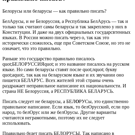
Белорусы или беларусы — как правильно писать?
БелАрусы, и не Белоруссия, а Республика БелАрусь — так и
только так считают самы беларусы и так закреплено у них в
Конституции. И даже на двух официальных государсвтенных
языках. В России можно писать через о, так как это
исторически сложилось, еще при Советском Союзе, но это не
означает, что это правильно.
Раньше это государство правильно писалось
quot;БЕЛОРУССИЯquot; и это название писалось на русском
языке. Но сами беларусы ставят после quot;лquot; букву
quot;аquot;, так как на беларуском языке и их звучании оно
пишется БЕЛАРУС. Всех жителей этой страны очень
раздражает неправильное написание их национальности. И
страна НЕ Белоруссия, а РЕСПУБЛИКА БЕЛАРУСЬ.
Писать следует не беларусы, а БЕЛ
О
РУСы, это единственно
правильное написание. Если язык, то белОрусский, если про
народ, то белОрус или же белОрусы. Другие варианты
считаются неграмотными, поэтому их не следует
использовать.
Правильно будет писать БЕЛОРУСЫ. Так написано в