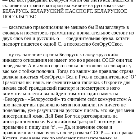
склоняется страна в которой вы живете на русском языке. —
БЕЛАРУСЬ, БЕЛАРУСКИЙ ПАССПОРТ, БЕЛАРУСКОЕ
ПОСОЛЬСТВО.
— касательно правописания не мешало бы Вам заглянуть в
словарь и посмотреть грамматику. прилагательное состоит из
двух слов бел и русский. о — соединительная буква. кстати
паспорт пишется с одной С. а посольство белОруССкое.
— ну ну. название страны Беларусь к слову «русский»
никакого отношения не имеет. это во времена СССР они так
переделали А вы явно еще от совка не отошли. и словарик у
вас все с тойже полочки. Тогда по вашим же правилас страна
должна писаться «БелОрусь» Бел и Русь и соединительное ‘О’
Грамотная вы наша. не смешите мои тапочки. Откройте для
начала свой гражданский паспорт и посмотрите в него
внимательно. если вы найдете там хоть один намек на
«Белорусь» «Белорусский» то считайте себя коммунистом А
про паспорт вы правильно меня поправили. ну ничего не
поделаешь, уже разучился на русском писать. это же для меня
иностранный язык. Дай Вам Бог так разговаривать на
иностранном языке. В английском ‘passport’ поэтому по
привычке и пишу две ‘c’. — Да, и значение слова и
правописание поменялось после развала СССР — это правда.
Кстати, они везде как-то избегают прилагательных, и