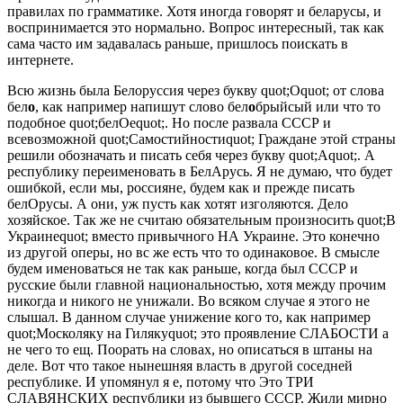
правилах по грамматике. Хотя иногда говорят и беларусы, и
воспринимается это нормально. Вопрос интересный, так как
сама часто им задавалась раньше, пришлось поискать в
интернете.
Всю жизнь была Белоруссия через букву quot;Оquot; от слова
бел
о
, как например напишут слово бел
о
брыйсый или что то
подобное quot;белОеquot;. Но после развала СССР и
всевозможной quot;Самостийностиquot; Граждане этой страны
решили обозначать и писать себя через букву quot;Аquot;. А
республику переименовать в БелАрусь. Я не думаю, что будет
ошибкой, если мы, россияне, будем как и прежде писать
белОрусы. А они, уж пусть как хотят изголяются. Дело
хозяйское. Так же не считаю обязательным произносить quot;В
Украинеquot; вместо привычного НА Украине. Это конечно
из другой оперы, но вс же есть что то одинаковое. В смысле
будем именоваться не так как раньше, когда был СССР и
русские были главной национальностью, хотя между прочим
никогда и никого не унижали. Во всяком случае я этого не
слышал. В данном случае унижение кого то, как например
quot;Москоляку на Гилякуquot; это проявление СЛАБОСТИ а
не чего то ещ. Поорать на словах, но описаться в штаны на
деле. Вот что такое нынешняя власть в другой соседней
республике. И упомянул я е, потому что Это ТРИ
СЛАВЯНСКИХ республики из бывшего СССР. Жили мирно