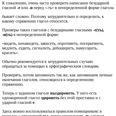
К сожалению, очень часто проверить написание безударной
гласной
-е
или
-и
перед «-ть» в неопределенной форме глагола
бывает сложно. Поэтому затруднительно и определить, к
какому спряжению глагол относится.
Примеры таких глаголов с безударными гласными
-е(ть),
-и(ть)
в неопределенной форме:
«видеть, ненавидеть, зависеть, опротиветь, посерьёзнеть,
медлить, ездить, сигналить, дебоширить, намусорить,
красить».
Обычно рекомендуется в затруднительных случаях
обращаться за помощью к орфографическим словарям.
Проверять, потом запоминать так же, как запоминаем личные
окончания глаголов, относящихся к определенному
спряжению.
Теперь о заданном глаголе
выздороветь
. У него есть
однокоренной глагол
здороветь
без этой приставки и с
ударной гласной
е
.
Здесь можно воспользоваться правилом-помощником: в
глаголах с приставкой
вы-
перед окончанием
-ть
следует