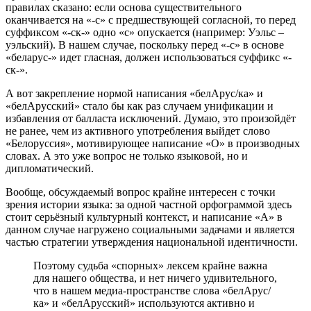
правилах сказано: если основа существительного
оканчивается на «-с» с предшествующей согласной, то перед
суффиксом «-ск-» одно «с» опускается (например: Уэльс –
уэльский). В нашем случае, поскольку перед «-с» в основе
«беларус-» идет гласная, должен использоваться суффикс «-
ск-».
А вот закрепление нормой написания «белАрус/ка» и
«белАрусский» стало бы как раз случаем унификации и
избавления от балласта исключений. Думаю, это произойдёт
не ранее, чем из активного употребления выйдет слово
«Белоруссия», мотивирующее написание «О» в производных
словах. А это уже вопрос не только языковой, но и
дипломатический.
Вообще, обсуждаемый вопрос крайне интересен с точки
зрения истории языка: за одной частной орфограммой здесь
стоит серьёзный культурный контекст, и написание «А» в
данном случае нагружено социальными задачами и является
частью стратегии утверждения национальной идентичности.
Поэтому судьба «спорных» лексем крайне важна
для нашего общества, и нет ничего удивительного,
что в нашем медиа-пространстве слова «белАрус/
ка» и «белАрусский» используются активно и