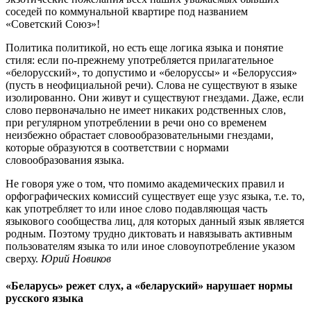
соседей по коммунальной квартире под названием
«Советский Союз»!
Политика политикой, но есть еще логика языка и понятие
стиля: если по-прежнему употребляется прилагательное
«белорусский», то допустимо и «белоруссы» и «Белоруссия»
(пусть в неофициальной речи). Слова не существуют в языке
изолированно. Они живут и существуют гнездами. Даже, если
слово первоначально не имеет никаких родственных слов,
при регулярном употреблении в речи оно со временем
неизбежно обрастает словообразовательными гнездами,
которые образуются в соответствии с нормами
словообразования языка.
Не говоря уже о том, что помимо академических правил и
орфографических комиссий существует еще узус языка, т.е. то,
как употребляет то или иное слово подавляющая часть
языкового сообщества лиц, для которых данный язык является
родным. Поэтому трудно диктовать и навязывать активным
пользователям языка то или иное словоупотребление указом
сверху.
Юрий Новиков
«Беларусь» режет слух, а «беларуский» нарушает нормы
русского языка