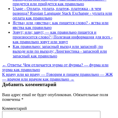
придется или прийдется как правильно
Usage - Оплата, уплата, платеж, платежка - в чем
разница? Russian Language Stack Exchange - уплата или
оплата как правильно
Яства» или «явства»: как пишется слово? - яства или
явства как правильно
Зовут; или; завут; — как правильно пишется и
произносится слово? | Полезная информация для всех -
как правильно зовут или зовут
Как правильно: запасный выход или запасной; по
выходе или по выходу; Лингвистика - запасной или
запасный как правильно
← Ответы: Чем отличается хурма от фурмы? — фурма или
хурма как правильно
К врачу или ко врачу — Говорим и пишем правильно — ЖЖ
— врачом или врачом как правильно →
Добавить комментарий
Ваш адрес email не будет опубликован.
Обязательные поля
помечены
*
Комментарий