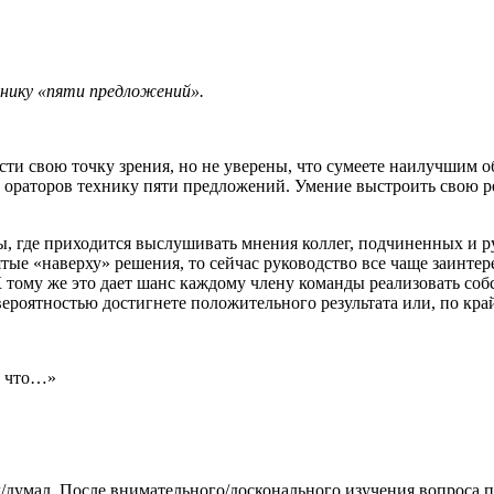
хнику «пяти предложений».
сти свою точку зрения, но не уверены, что сумеете наилучшим 
ораторов технику пяти предложений. Умение выстроить свою ре
, где приходится выслушивать мнения коллег, подчиненных и ру
тые «наверху» решения, то сейчас руководство все чаще заинте
тому же это дает шанс каждому члену команды реализовать соб
вероятностью достигнете положительного результата или, по кра
, что…»
л/думал. После внимательного/досконального изучения вопроса 