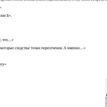
»
лан Б».
т, что…»
некоторые сходства/ точки пересечения. А именно…»
оту»