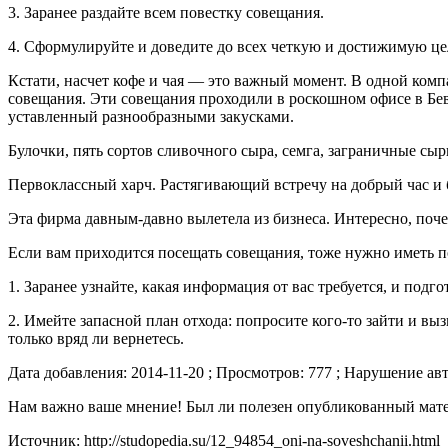
3. Заранее раздайте всем повестку совещания.
4. Сформулируйте и доведите до всех четкую и достижимую це
Кстати, насчет кофе и чая — это важный момент. В одной ком
совещания. Эти совещания проходили в роскошном офисе в Беве
уставленный разнообразными закусками.
Булочки, пять сортов сливочного сыра, семга, заграничные сы
Первоклассный харч. Растягивающий встречу на добрый час и 
Эта фирма давным-давно вылетела из бизнеса. Интересно, поч
Если вам приходится посещать совещания, тоже нужно иметь п
1. Заранее узнайте, какая информация от вас требуется, и подг
2. Имейте запасной план отхода: попросите кого-то зайти и вы
только вряд ли вернетесь.
Дата добавления: 2014-11-20 ; Просмотров: 777 ; Нарушение ав
Нам важно ваше мнение! Был ли полезен опубликованный мате
Источник: http://studopedia.su/12_94854_oni-na-soveshchanii.html