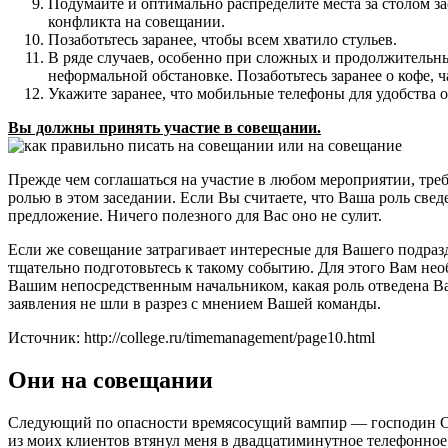
Подумайте и оптимально распределите места за столом за
конфликта на совещании.
Позаботьтесь заранее, чтобы всем хватило стульев.
В ряде случаев, особенно при сложных и продолжительн
неформальной обстановке. Позаботьтесь заранее о кофе, 
Укажите заранее, что мобильные телефоны для удобства 
Вы должны принять участие в совещании.
Прежде чем соглашаться на участие в любом мероприятии, треб
ролью в этом заседании. Если Вы считаете, что Ваша роль све
предложение. Ничего полезного для Вас оно не сулит.
Если же совещание затрагивает интересные для Вашего подразд
тщательно подготовьтесь к такому событию. Для этого Вам не
Вашим непосредственным начальником, какая роль отведена В
заявления не шли в разрез с мнением Вашей команды.
Источник: http://college.ru/timemanagement/page10.html
Они на совещании
Следующий по опасности времясосущий вампир — господин Сове
из моих клиентов втянул меня в двадцатиминутное телефонное 