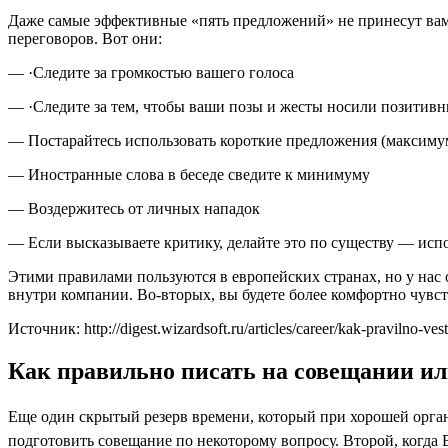
Даже самые эффективные «пять предложений» не принесут вам
переговоров. Вот они:
— ·Следите за громкостью вашего голоса
— ·Следите за тем, чтобы ваши позы и жесты носили позитивн
— Постарайтесь использовать короткие предложения (максимум
— Иностранные слова в беседе сведите к минимуму
— Воздержитесь от личных нападок
— Если высказываете критику, делайте это по существу — исп
Этими правилами пользуются в европейских странах, но у нас 
внутри компании. Во-вторых, вы будете более комфортно чувст
Источник: http://digest.wizardsoft.ru/articles/career/kak-pravilno-ves
Как правильно писать на совещании ил
Еще один скрытый резерв времени, который при хорошей орган
подготовить совещание по некоторому вопросу. Второй, когда