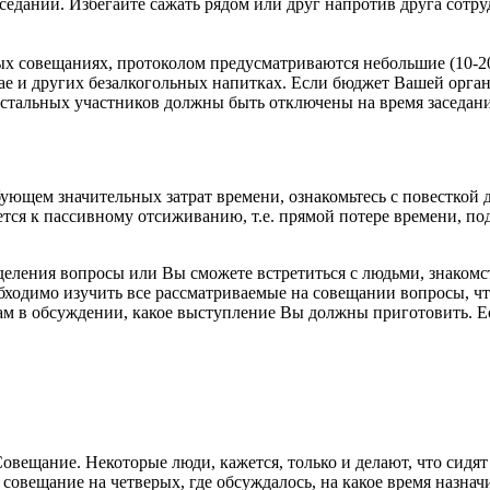
седаний. Избегайте сажать рядом или друг напротив друга сотр
ых совещаниях, протоколом предусматриваются небольшие (10-2
чае и других безалкогольных напитках. Если бюджет Вашей орга
остальных участников должны быть отключены на время заседани
ующем значительных затрат времени, ознакомьтесь с повесткой 
дется к пассивному отсиживанию, т.е. прямой потере времени, 
еления вопросы или Вы сможете встретиться с людьми, знакомст
обходимо изучить все рассматриваемые на совещании вопросы, ч
ам в обсуждении, какое выступление Вы должны приготовить. Е
щание. Некоторые люди, кажется, только и делают, что сидят н
совещание на четверых, где обсуждалось, на какое время назнач