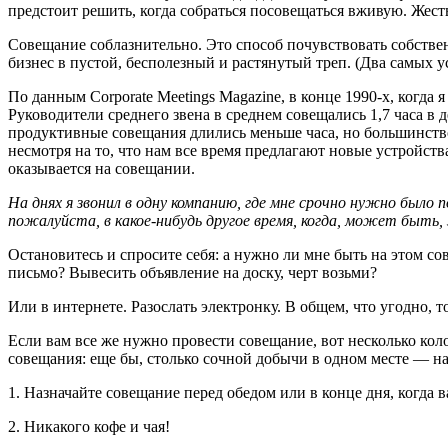
предстоит решить, когда собраться посовещаться вживую. Жест
Совещание соблазнительно. Это способ почувствовать собстве
бизнес в пустой, бесполезный и растянутый треп. (Два самых 
По данным Corporate Meetings Magazine, в конце 1990-х, когда 
Руководители среднего звена в среднем совещались 1,7 часа в
продуктивные совещания длились меньше часа, но большинство
несмотря на то, что нам все время предлагают новые устройств
оказывается на совещании.
На днях я звонил в одну компанию, где мне срочно нужно было
пожалуйста, в какое-нибудь другое время, когда, может быть,
Остановитесь и спросите себя: а нужно ли мне быть на этом с
письмо? Вывесить объявление на доску, черт возьми?
Или в интернете. Разослать электронку. В общем, что угодно, 
Если вам все же нужно провести совещание, вот несколько ко
совещания: еще бы, столько сочной добычи в одном месте — н
1. Назначайте совещание перед обедом или в конце дня, когда 
2. Никакого кофе и чая!