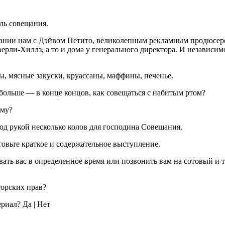
ль совещания.
пании нам с Дэйвом Петито, великолепным рекламным продюсеро
рли-Хиллз, а то и дома у генерального директора. И независимо
ры, мясные закуски, круассаны, маффины, печенье.
больше — в конце концов, как совещаться с набитым ртом?
ему?
од рукой несколько колов для господина Совещания.
отовьте краткое и содержательное выступление.
звать вас в определенное время или позвонить вам на сотовый и 
торских прав?
риал? Да | Нет