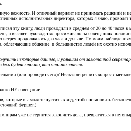
ь.
нную важность. И отличный вариант не принимать решений и не
успешных исполнительных директора, которых я знаю, проводят т
я писал эту книгу, люди проводили в среднем от 20 до 40 часов 
 день, а высшее руководство просиживало на совещаниях полови
 встреч продолжалось два часа и дольше. По моим наблюдениям,
а, облегчающие общение, и большинство людей их охотно использу
 получить некоторые данные, и услышал от замотанной секретарш
 здесь будет кто-то, кто что-то знает».
овещании (или проводить его)? Нельзя ли решить вопрос с мень
только НЕ совещание.
лов, которые вы можете пустить в ход, чтобы остановить беско
астоящий фуршет.)
вампирам уже не терпится закончить дела, превратиться в нетопы