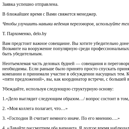
Заявка успешно отправлена.
В ближайшее время с Вами свяжется менеджер.
Чтобы улучшить навыки ведения переговоров, используйте те
Т. Пархоменко, delo.by
Вам предстоит важное совещание. Вы хотите убедительно доне
Возьмите на вооружение популярную среди профессиональных 
быть убедительным.
Неотъемлемая часть деловых будней — совещания и переговоры
необходимы. Если раньше было принято просто спускать приня
компании и принимали участие в обсуждении насущных тем. К 
«пяти предложений», вы, как координатор встречи, с большей 
Убеждайте, используя следующую структурную основу:
1.«Дело выглядит следующим образом…/ вопрос состоит в том
2. «Моя коллега полагает, что…»
3. «Господин В считает немного иначе. По его мнению….»
4. «Давайте рассмотрим оба варианта. Я долгое время наблюда