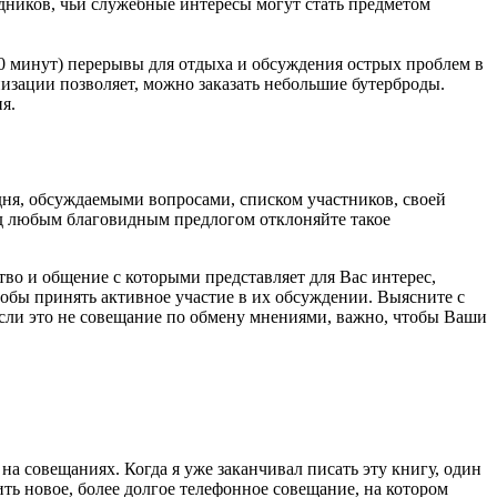
удников, чьи служебные интересы могут стать предметом
0 минут) перерывы для отдыха и обсуждения острых проблем в
низации позволяет, можно заказать небольшие бутерброды.
я.
дня, обсуждаемыми вопросами, списком участников, своей
под любым благовидным предлогом отклоняйте такое
во и общение с которыми представляет для Вас интерес,
тобы принять активное участие в их обсуждении. Выясните с
сли это не совещание по обмену мнениями, важно, чтобы Ваши
а совещаниях. Когда я уже заканчивал писать эту книгу, один
ить новое, более долгое телефонное совещание, на котором