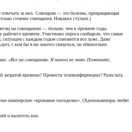
 отвечать за них. Совещазм — это болезнь, превращающая
олько стоячие совещания. Никаких стульев.)
в месяц на совещаниях — больше, чем в прежние годы.
ну рабочего времени. Участники опроса сообщили, что самые
 ситуация с каждым годом становится все хуже. Даже
ет, с кем бы я ни захотел связаться, он обязательно
и: «Все на совещаниях. Я ничего не знаю. Позвоните,
шей затратой времени? Провести телеконференцию? Разослать
нечные вампирские «кровавые посиделки». (Хроновампиры любят
рей и вылететь вон.