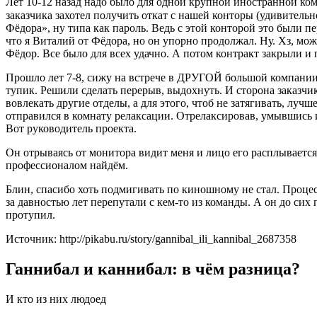
Лет 10-12 назад надо было для одной крупной иностранной ком
заказчика захотел получить откат с нашей конторы (удивитель
Фёдора», ну типа как пароль. Ведь с этой конторой это были 
что я Виталий от Фёдора, но он упорно продолжал. Ну. Хз, мо
Фёдор. Все было для всех удачно. А потом контракт закрыли и 
Прошло лет 7-8, сижу на встрече в ДРУГОЙ большой компании, 
тупик. Решили сделать перерыв, выдохнуть. И сторона заказчик
вовлекать другие отделы, а для этого, чтоб не затягивать, луч
отправился в комнату релаксации. Отрелаксировав, умывшись 
Вот руководитель проекта.
Он отрываясь от монитора видит меня и лицо его расплывается 
профессионалом найдём.
Блин, спасибо хоть подмигивать по киношному не стал. Процесс
за давностью лет перепутали с кем-то из команды. А он до сих
протупил.
Источник: http://pikabu.ru/story/gannibal_ili_kannibal_2687358
Ганнибал и каннибал: в чём разница?
И кто из них людоед