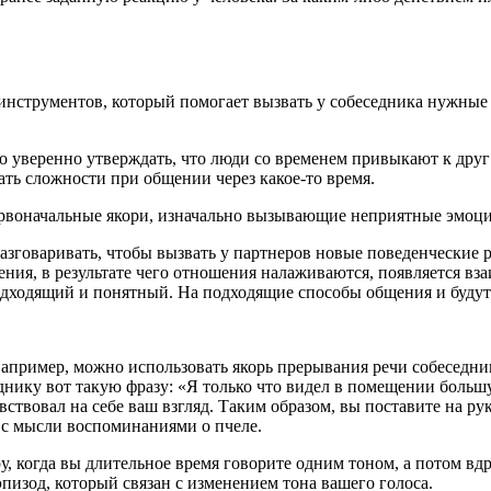
нструментов, который помогает вызвать у собеседника нужные 
о уверенно утверждать, что люди со временем привыкают к друг
ть сложности при общении через какое-то время.
рвоначальные якори, изначально вызывающие неприятные эмоции
зговаривать, чтобы вызвать у партнеров новые поведенческие р
нения, в результате чего отношения налаживаются, появляется в
одходящий и понятный. На подходящие способы общения и будут
Например, можно использовать якорь прерывания речи собеседника
еднику вот такую фразу: «Я только что видел в помещении больш
вствовал на себе ваш взгляд. Таким образом, вы поставите на ру
, с мысли воспоминаниями о пчеле.
, когда вы длительное время говорите одним тоном, а потом вдр
пизод, который связан с изменением тона вашего голоса.