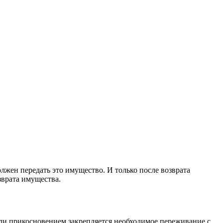
лжен передать это имущество. И только после возврата
зврата имущества.
или прикосновением закрепляется необходимое переживание с