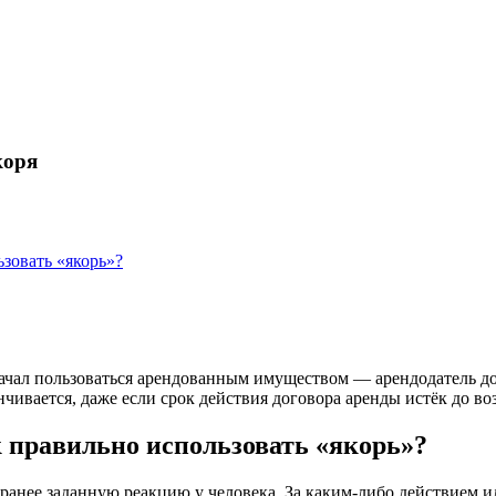
коря
зовать «якорь»?
 начал пользоваться арендованным имуществом — арендодатель до
ивается, даже если срок действия договора аренды истёк до во
 правильно использовать «якорь»?
 ранее заданную реакцию у человека. За каким-либо действием 