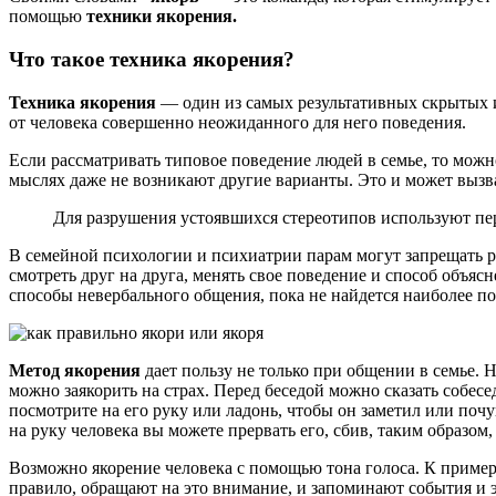
помощью
техники якорения.
Что такое техника якорения?
Техника якорения
— один из самых результативных скрытых и
от человека совершенно неожиданного для него поведения.
Если рассматривать типовое поведение людей в семье, то можн
мыслях даже не возникают другие варианты. Это и может вызва
Для разрушения устоявшихся стереотипов используют пе
В семейной психологии и психиатрии парам могут запрещать ра
смотреть друг на друга, менять свое поведение и способ объяс
способы невербального общения, пока не найдется наиболее п
Метод якорения
дает пользу не только при общении в семье. 
можно заякорить на страх. Перед беседой можно сказать собес
посмотрите на его руку или ладонь, чтобы он заметил или почу
на руку человека вы можете прервать его, сбив, таким образом
Возможно якорение человека с помощью тона голоса. К примеру
правило, обращают на это внимание, и запоминают события и э