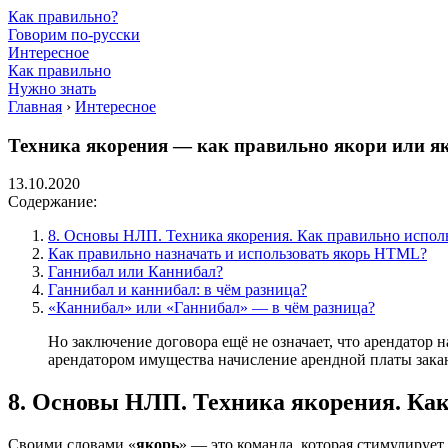
Как правильно?
Говорим по-русски
Интересное
Как правильно
Нужно знать
Главная
›
Интересное
Техника якорения — как правильно якори или я
13.10.2020
Содержание:
8. Основы НЛП. Техника якорения. Как правильно исполь
Как правильно назначать и использовать якорь HTML?
Ганнибал или Каннибал?
Ганнибал и каннибал: в чём разница?
«Каннибал» или «Ганнибал» — в чём разница?
Но заключение договора ещё не означает, что арендатор
арендатором имущества начисление арендной платы заканч
8. Основы НЛП. Техника якорения. Как
Своими словами «
якорь
» — это команда, которая стимулирует