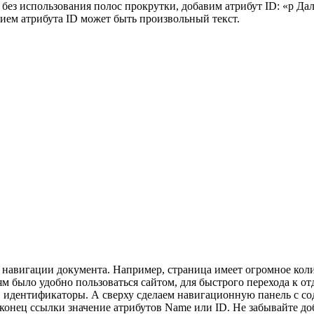
без использования полос прокрутки, добавим атрибут ID: «p Дале
ием атрибута ID может быть произвольный текст.
 навигации документа. Например, страница имеет огромное коли
м было удобно пользоваться сайтом, для быстрого перехода к от
D идентификаторы. А сверху сделаем навигационную панель с сод
конец ссылки значение атрибутов Name или ID. Не забывайте доб