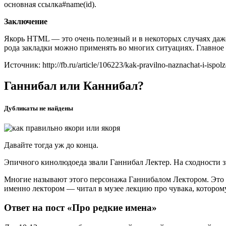
основная ссылка#name(id).
Заключение
Якорь HTML — это очень полезный и в некоторых случаях даже
рода закладки можно применять во многих ситуациях. Главно
Источник: http://fb.ru/article/106223/kak-pravilno-naznachat-i-ispol
Ганнибал или Каннибал?
Дубликаты не найдены
Давайте тогда уж до конца.
Эпичного кинолюдоеда звали Ганнибал Лектер. На сходности з
Многие называют этого персонажа Ганнибалом Лектором. Это н
именно лектором — читал в музее лекцию про чувака, которо
Ответ на пост «Про редкие имена»