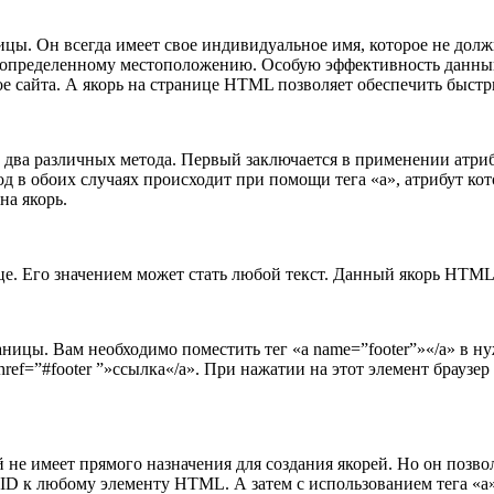
ицы. Он всегда имеет свое индивидуальное имя, которое не долж
к определенному местоположению. Особую эффективность данный
ое сайта. А якорь на странице HTML позволяет обеспечить быстр
 два различных метода. Первый заключается в применении атриб
д в обоих случаях происходит при помощи тега «a», атрибут ко
на якорь.
це. Его значением может стать любой текст. Данный якорь HTML 
аницы. Вам необходимо поместить тег «a name=”footer”»«/a» в н
 href=”#footer ”»ссылка«/a». При нажатии на этот элемент браузер
 не имеет прямого назначения для создания якорей. Но он позвол
ID к любому элементу HTML. А затем с использованием тега «a» 