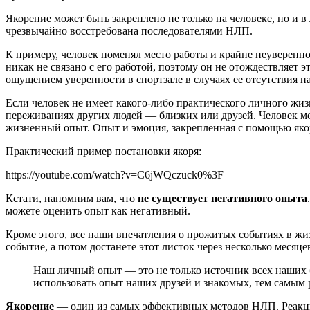
Якорение может быть закреплено не только на человеке, но и 
чрезвычайно восстребована последователями НЛП.
К примеру, человек поменял место работы и крайне неуверенно 
никак не связано с его работой, поэтому он не отождествляет 
ощущением уверенности в спортзале в случаях ее отсутствия на
Если человек не имеет какого-либо практического личного жи
переживаниях других людей — близких или друзей. Человек мож
жизненный опыт. Опыт и эмоция, закрепленная с помощью якоря,
Практический пример постановки якоря:
https://youtube.com/watch?v=C6jWQczuck0%3F
Кстати, напомним вам, что
не существует негативного опыта
можете оценить опыт как негативный.
Кроме этого, все наши впечатления о прожитых событиях в жи
событие, а потом достанете этот листок через несколько месяц
Наш личный опыт — это не только источник всех наших 
использовать опыт наших друзей и знакомых, тем самым
Якорение
— один из самых эффективных методов НЛП. Реакци