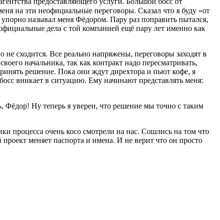
 агентства предоставляющего услуги. Большой босс от
еня на эти неофициальные переговоры. Сказал что я буду «от
а упорно называл меня Фёдором. Пару раз поправить пытался,
 официальные дела с той компанией ещё пару лет именно как
 не сходится. Все реально напряжены, переговоры заходят в
своего начальника, так как контракт надо пересматривать,
 принять решение. Пока они ждут дирехтора и пьют кофе, я
босс вникает в ситуацию. Ему начинают представлять меня:
, Фёдор! Ну теперь я уверен, что решение мы точно с таким
ики процесса очень косо смотрели на нас. Сошлись на том что
й проект меняет паспорта и имена. И не верит что он просто