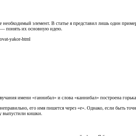
 необходимый элемент. В статье я представил лишь один пример
е — понять их основную идею.
zovat-yakor-html
вучания имени «ганнибал» и слова «каннибал» построена горьк
еправильно, его имя пишется через «е». Однако, если быть то
му выпустили кишки.