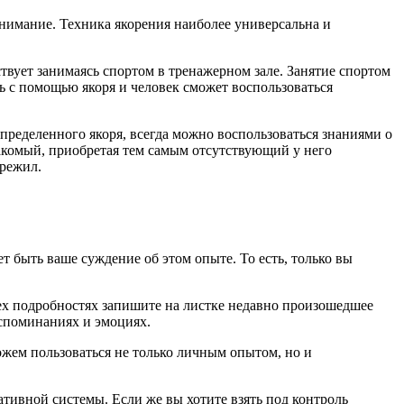
 внимание. Техника якорения наиболее универсальна и
ствует занимаясь спортом в тренажерном зале. Занятие спортом
ть с помощью якоря и человек сможет воспользоваться
пределенного якоря, всегда можно воспользоваться знаниями о
накомый, приобретая тем самым отсутствующий у него
ережил.
 быть ваше суждение об этом опыте. То есть, только вы
ех подробностях запишите на листке недавно произошедшее
воспоминаниях и эмоциях.
жем пользоваться не только личным опытом, но и
ивной системы. Если же вы хотите взять под контроль