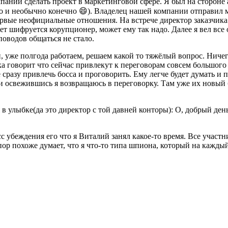
пании сделать проект в маркетинговой сфере. Я был на стороне
но и необычно конечно 😄). Владелец нашей компании отправил м
первые неофициальные отношения. На встрече директор заказчик
жет шифруется корупционер, может ему так надо. Далее я вел все
поводов общаться не стало.
уже полгода работаем, решаем какой то тяжёлый вопрос. Ничего
а говорит что сейчас привлекут к переговорам совсем большого 
ше сразу привлечь босса и проговорить. Ему легче будет думать и
и освежившись я возвращаюсь в переговорку. Там уже их новый 
в улыбке(да это директор с той давней конторы): О, добрый день
 убеждения его что я Виталий занял какое-то время. Все участн
 пор похоже думает, что я что-то типа шпиона, который на кажды