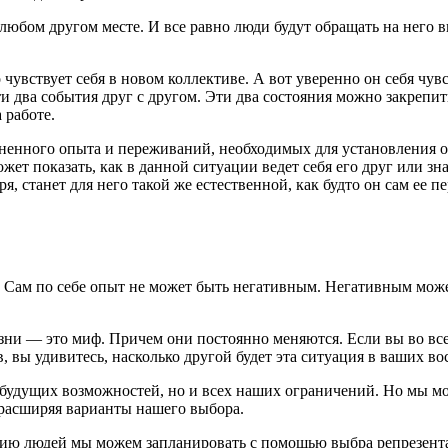
в любом другом месте. И все равно люди будут обращать на него
чувствует себя в новом коллективе. А вот уверенно он себя чув
эти два события друг с другом. Эти два состояния можно закрепи
 работе.
зненного опыта и переживаний, необходимых для установления о
ет показать, как в данной ситуации ведет себя его друг или з
 станет для него такой же естественной, как будто он сам ее п
. Сам по себе опыт не может быть негативным. Негативным может
зни — это миф. Причем они постоянно меняются. Если вы во вс
ев, вы удивитесь, насколько другой будет эта ситуация в ваших 
будущих возможностей, но и всех наших ограничений. Но мы мо
 расширяя варианты нашего выбора.
ю людей мы можем запланировать с помощью выбра репрезентат