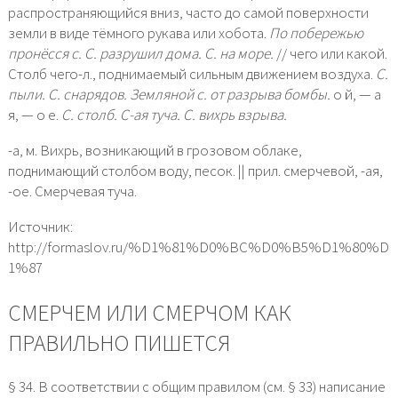
распространяющийся вниз, часто до самой поверхности
земли в виде тёмного рукава или хобота.
По побережью
пронёсся с.
С. разрушил дома.
С. на море.
// чего или какой.
Столб чего-л., поднимаемый сильным движением воздуха.
С.
пыли.
С. снарядов.
Земляной с. от разрыва бомбы.
о й, — а
я, — о е.
С. столб.
С-ая туча.
С. вихрь взрыва.
-а, м. Вихрь, возникающий в грозовом облаке,
поднимающий столбом воду, песок. || прил. смерчевой, -ая,
-ое. Смерчевая туча.
Источник:
http://formaslov.ru/%D1%81%D0%BC%D0%B5%D1%80%D
1%87
СМЕРЧЕМ ИЛИ СМЕРЧОМ КАК
ПРАВИЛЬНО ПИШЕТСЯ
§ 34. В соответствии с общим правилом (см. § 33) написание