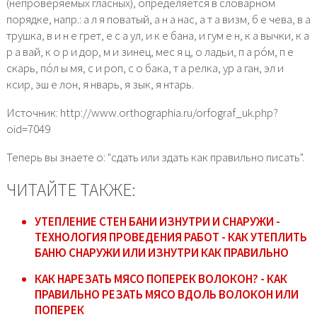
(непроверяемых гласных), определяется в словарном
порядке, напр.: а л я поватый, а н а нас, а т а визм, б е чева, в а
трушка, в и н е грет, е с а ул, и к е бана, и гум е н, к а вычки, к а
р а вай, к о р и дор, м и зинец, мес я ц, о ладьи, п а ро́м, п е
скарь, по́л ы мя, с и роп, с о бака, т а релка, ур а ган, эл и
ксир, эш е лон, я нварь, я зык, я нтарь.
Источник: http://www.orthographia.ru/orfograf_uk.php?
oid=7049
Теперь вы знаете о: "сдать или здать как правильно писать".
ЧИТАЙТЕ ТАКЖЕ:
УТЕПЛЕНИЕ СТЕН БАНИ ИЗНУТРИ И СНАРУЖИ -
ТЕХНОЛОГИЯ ПРОВЕДЕНИЯ РАБОТ - КАК УТЕПЛИТЬ
БАНЮ СНАРУЖИ ИЛИ ИЗНУТРИ КАК ПРАВИЛЬНО
КАК НАРЕЗАТЬ МЯСО ПОПЕРЕК ВОЛОКОН? - КАК
ПРАВИЛЬНО РЕЗАТЬ МЯСО ВДОЛЬ ВОЛОКОН ИЛИ
ПОПЕРЕК