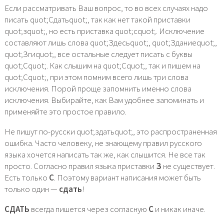
Если рассматривать Ваш вопрос, то во всех случаях надо
писать quot;Сдатьquot;, так как нет такой приставки
quot;зquot;, но есть приставка quot;сquot;. Исключение
составляют лишь слова quot;Здесьquot;, quot;Зданиеquot;,
quot;Згиquot;, все остальные следует писать с буквы
quot;Сquot;. Как слышим на quot;Сquot;, так и пишем на
quot;Сquot;, при этом помним всего лишь три слова
исключения. Порой проще запомнить именно слова
исключения. Выбирайте, как Вам удобнее запоминать и
применяйте это простое правило.
Не пишут по-русски quot;здатьquot;, это распространенная
ошибка. Часто человеку, не знающему правил русского
языка хочется написать так же, как слышится. Не все так
просто. Согласно правил языка приставки
З
не существует.
Есть только
С
. Поэтому вариант написания может быть
только один —
сдать
!
СДАТЬ
всегда пишется через согласную
С
и никак иначе.