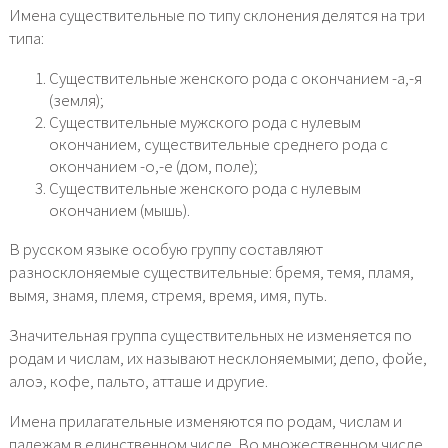
Имена существительные по типу склонения делятся на три
типа:
Существительные женского рода с окончанием -а,-я
(земля);
Существительные мужского рода с нулевым
окончанием, существительные среднего рода с
окончанием -о,-е (дом, поле);
Существительные женского рода с нулевым
окончанием (мышь).
В русском языке особую группу составляют
разносклоняемые существительные: бремя, темя, пламя,
вымя, знамя, племя, стремя, время, имя, путь.
Значительная группа существительных не изменяется по
родам и числам, их называют несклоняемыми; депо, фойе,
алоэ, кофе, пальто, атташе и другие.
Имена прилагательные изменяются по родам, числам и
падежам в единственном числе. Во множественном числе