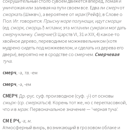
сокрушительный столб сувоем движется вперед, ломая и
уничтожая или заливая на пути своем все. Едва ли
смерч
от
сморкать
(Шмквч.), а вероятнее от
мрак
(Рейф); в Слове о
Пол. Иг. говорится:
Прысну море полунощи, идут сморци
(ед.
сморк, сморць?
)
мглами
; эта
мгла
или
сумрак
и мог дать
смерчу
кличку.
Смерчие
(3 Царств VI, 31 и XIX, 4) какое-то
хвойное дерево, переводимое можжевельником (хотя
мудрено сидеть под можжевелом, и сделать из дерева его
двери), вероятно не в сродстве со смерчем.
Смерчевая
туча.
смерч
, -а,
тв.
-ем
смерч
, -а, -ем
СМЕРЧ
. Др.-рус. суф. производное (суф.
-j-
) от основы
смьрк-
(ср.
смеркаться
). Корень тот же, но с перегласовкой,
что и в
мрак
. Первоначальное значение — ‘черная туча’.
СМ Е РЧ,
-а;
м.
Атмосферный вихрь, возникающий в грозовом облаке и