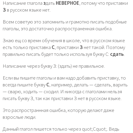
Написание глагола
з
дать
НЕВЕРНОЕ
, потому что приставки
З
в русском языке нет.
Всем советую это запомнить и грамотно писать подобные
глаголы, это достаточно распространенная ошибка.
Знаю ещ со времн обучения в школе, что в русском языке
есть только приставка
С
, приставки
З
нет такой. Поэтому
правильно писать будет только используя букву С:
сдать
.
Написание через букву З: (здать) не правильное.
Если вы пишите глаголы и вам надо добавить приставку, то
всегда пишите букву
С
, например, делать — сделать, варить
— сварю, ходить — сходил. И никогда с глаголами нельзя
писать букву З, так как приставки З нет в русском языке.
Это распространнная ошибка, которую делают даже
взрослые люди.
Данный глагол пишется только через quot;Сquot;. Ведь