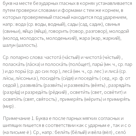
букв на месте безударных гласных в корнях устанавливается
путем проверки словами и формами с тем же корнем, в
которых проверяемый гласный находится под ударением,
напр.: вода (ср. воды, водный), сады (сад, садик), свинья
(свиньи), яйцо (яйца), говорить (говор, разговор), молодой
(молод, молодость, молоденький), жара (жар, жаркий),
шалун (шалость).
Ср. попарно слова: частота́ (ча́стый) и чистота́ (чи́стый) ,
поласка́ть (ла́ска) и полоска́ть (поло́щет), пары́ (мн. ч., ср. пар
) и до поры́ (ср. до сих пор ), леса́ (мн. ч., ср. лес ) и лиса́ (ср.
ли́сы, ли́сонька ), посиде́ть (си́дя) и поседе́ть ( сед , кр. ф. от
седой ), развива́ть (разви́ть) и развева́ть (ве́ять) , разряди́ть
(разря́д) и разреди́ть (ре́дкий) , освети́ть (свет, осве́тит) и
освяти́ть (свят, свя́тость) , примеря́ть (ме́рить) и примиря́ть
(мир) .
Примечание 1. Буква е после парных мягких согласных и
шипящих пишется в соответствии как с ударным е , так и с о
(на письме ё ). Ср., напр.: бели́ть (бе́лый) и ве́ла (вёл) , село́