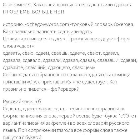
С. экзамен. С. Как правильно пишется сдавать или сдавать-
ПРОБЛЕМЫ БОЛЬШЕ НЕТ!
историю. -ozhegovwords.com -толковый словарь Ожегова.
Как правильно написать сдать или здать.
Правильно пишется «сдает». Правописание других форм
слова «сдает»:
сдавать, сдаю, сдаем, сдаешь, сдаете, сдают, сдавал,
сдавала, сдавало, сдавали, сдавая, сдавав, сдававши, сдавай,
сдавайте, сдающий, сдающего, сдающему
Слово «Сдать» образовано от глагола «дать» при помощи
приставки «С-«, а приставки «З-» не существует. Как
правильно пишется – фейерверк?
Русский язык. 5 б.
Сдавать, сдаю, сдавал, сдать – единственно правильная
форма написания слова, первой всегда будет буква “с”. Этот
вариант написания закреплен во всех словарях русского
языка. При сопряжении глагола все формы слова также
пишутся с буквой