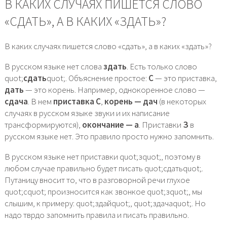
В КАКИХ СЛУЧАЯХ ПИШЕТСЯ СЛОВО
«СДАТЬ», А В КАКИХ «ЗДАТЬ»?
В каких случаях пишется слово «сдать», а в каких «здать»?
В русском языке нет слова
здать
. Есть только слово
quot;
сдать
quot;. Объяснение простое:
С
— это приставка,
дать
— это корень. Например, однокоренное слово —
сдача
. В нем
приставка С
,
корень — дач
(в некоторых
случаях в русском языке звуки и их написание
трансформируются),
окончание — а
. Приставки
З
в
русском языке нет. Это правило просто нужно запомнить.
В русском языке нет приставки quot;зquot;, поэтому в
любом случае правильно будет писать quot;сдатьquot;.
Путаницу вносит то, что в разговорной речи глухое
quot;сquot; произносится как звонкое quot;зquot;, мы
слышим, к примеру: quot;здайquot;, quot;здачаquot;. Но
надо тврдо запомнить правила и писать правильно.