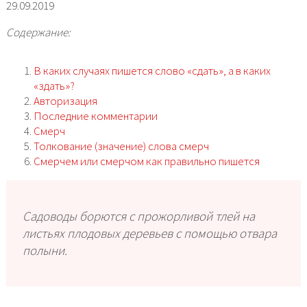
29.09.2019
Содержание:
В каких случаях пишется слово «сдать», а в каких
«здать»?
Авторизация
Последние комментарии
Смерч
Толкование (значение) слова смерч
Смерчем или смерчом как правильно пишется
Садоводы борют­ся с про­жор­ли­вой тлей на
листьях пло­до­вых дере­вьев с помо­щью отва­ра
полы­ни.