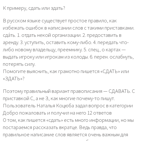
К примеру, сдать или здать?
В русском языке существует простое правило, как
избежать ошибок в написании слов с такими приставками.
сда́ть. 1. отдать некой организации. 2. предоставить в
аренду. 3. уступить, оставить кому-либо. 4. передать что-
либо новому владельцу, преемнику. 5. спец., о картах —
выдать игроку или игрокам из колоды. 6. перен. ослабнуть,
потерять силу.
Помогите выяснить, как грамотно пишется «СДАТЬ» или
«ЗДАТЬ»?
Поэтому правильный вариант правописания — СДАВАТЬ. С
приставкой С, а не З, как многие почему-то пишут.
Пользователь Наталья Коцюба задал вопрос в категории
Добро пожаловать и получил на него 12 ответов
О том, как пишется «сдать» есть много информации, но мы
постараемся рассказать вкратце. Ведь правда, что
правильное написание слов является очень важным для