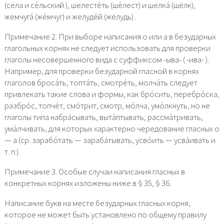
(сёла и се́льский ), шелесте́ть (ше́лест) и шелка́ (шёлк),
жемчуга́ (же́мчуг) и желуде́й (жёлудь) .
Примечание 2. При выборе написания о или а в безударных
глагольных корнях не следует использовать для проверки
глаголы несовершенного вида с суффиксом -ыва- ( -ива- ).
Например, для проверки безударной гласной в корнях
глаголов броса́ть, топта́ть, смотре́ть, молча́ть следует
привлекать такие слова и формы, как бро́сить, перебро́ска,
разбро́с, топче́т, смо́трит, смотр, мо́лча, умо́лкнуть, но не
глаголы типа набра́сывать, выта́птывать, рассма́тривать,
ума́лчивать, для которых характерно чередование гласных о
— а (ср. зарабо́тать — зараба́тывать, усво́ить — усва́ивать и
т. п.).
Примечание 3. Особые случаи написания гласных в
конкретных корнях изложены ниже в § 35, § 36.
Написание букв на месте безударных гласных корня,
которое не может быть установлено по общему правилу