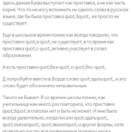
здесь данная буква выступает как приставка, а не как часть
корня. Что-то не могу вспомнить ни одного слова в русском
языке, где бы была приставка quot;Зquot;, ее просто не
существует.
Еще в школьное время помню как всегда говорили, что
приставки quot;з-quot; не существует, в то время как
приставка quot;с-quot; активно участвует в слово
образовании.
А есть приставки quot;без-quot; и quot;бес-quot;.
Д попробуйте ввести в Ворде слово quot;здатьquot;, и это
слово будет обозначено неправильным.
Такого не бывает. Я со времен школы помню, как
учительница нам много раз повторила, что приставки
quot;3quot; в глаголах нет и быть не может. И мне было
всегда удивительно, когда писали quot;здатьquot;,
quot;зъехалquot;, quot;звалилquot; и другие формы, хотя
правильно писать все приведенные примеры через