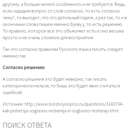
другому, а больше ничего особенного и не требуется. Ведь,
если зададим вопрос от слов согласно, то есть согласно
чему?, то выходит, что это дательный падеж, а раз так, то и в
окончании слова пишем именно букву у, то есть решению.
То правило, которое всё это объясняет есть и оно весьма
просто и не очень сложное для восприятия.
Так что согласно правилам Русского языка писать следует
именно так:
Согласно решению
.
А согласно решения это будет неверно, так писать
категорически нельзя, то бишь это будет явно считаться
ошибкой.
Источник: http://www.bolshoyvopros.ru/questions/3143704-
kak-pishetsja-soglasno-reshenija-ili-soglasno-resheniju.html
ПОИСК ОТВЕТА