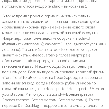
дюралюминий (дюраль), батарейки Duracell, кроссовые
мотоциклы класса эндуро (enduro = выностивый).
В то же время в романо-германских языках сильны
элементы агглютинации: образования новых слов путём
«склеивания» корней, причём значение нового слова
может никак не совпадать с суммой значений исходных.
Например, тоже по-немецки мясорубка Fleischwolf
(буквально «мясоволк»); самолет Flugzeug («полёт упряжки»
дословно). По-английски «to look for» («смотреть для»)
значит «искать»; «headquarter» («голова квартира»)
обозначает штаб-квартиру, головной офис или
генеральный штаб. И ещё – общую боевую тревогу в
военном деле. Если вы видели американо-японский фильм
«Tora! Tora! Tora!» о налёте на Пёрл-Харбор, то наверняка
запомнили эпизод, когда из боевой рубки линкора по
громкой связи вещают: «Headquarter! Headquarter! Men on
your stations! Men on your stations!» («Боевая тревога!
Боевая тревога! Все по местам! Все по местам!»). То есть,
перевод Der Durshlag = твёрдое сито, по смыслу точен. По