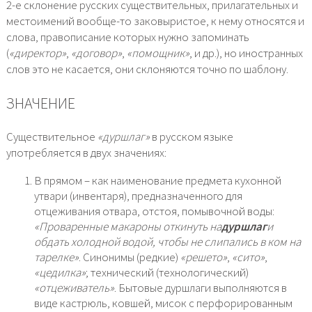
2-е склонение русских существительных, прилагательных и
местоимений вообще-то заковыристое, к нему относятся и
слова, правописание которых нужно запоминать
(
«директор»
,
«договор»
,
«помощник»
, и др.), но иностранных
слов это не касается, они склоняются точно по шаблону.
ЗНАЧЕНИЕ
Существительное
«дуршлаг»
в русском языке
употребляется в двух значениях:
В прямом – как наименование предмета кухонной
утвари (инвентаря), предназначенного для
отцеживания отвара, отстоя, помывочной воды:
«Проваренные макароны откинуть на
дуршлаг
и
обдать холодной водой, чтобы не слипались в ком на
тарелке»
. Синонимы (редкие)
«решето»
,
«сито»
,
«цедилка»
; технический (технологический)
«отцеживатель»
. Бытовые дуршлаги выполняются в
виде кастрюль, ковшей, мисок с перфорированным