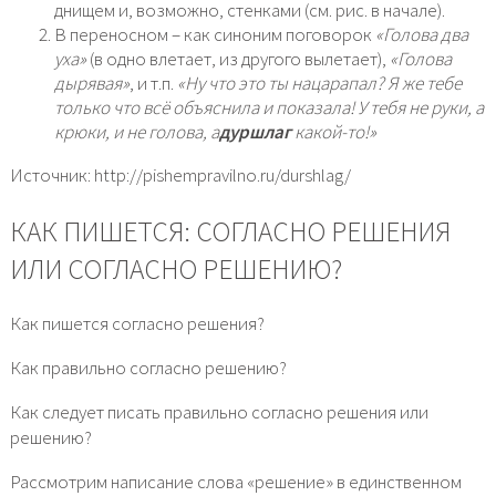
днищем и, возможно, стенками (см. рис. в начале).
В переносном – как синоним поговорок
«Голова два
уха»
(в одно влетает, из другого вылетает),
«Голова
дырявая»
, и т.п.
«Ну что это ты нацарапал? Я же тебе
только что всё объяснила и показала! У тебя не руки, а
крюки, и не голова, а
дуршла
г
какой-то!»
Источник: http://pishempravilno.ru/durshlag/
КАК ПИШЕТСЯ: СОГЛАСНО РЕШЕНИЯ
ИЛИ СОГЛАСНО РЕШЕНИЮ?
Как пишется согласно решения?
Как правильно согласно решению?
Как следует писать правильно согласно решения или
решению?
Рассмотрим написание слова «решение» в единственном