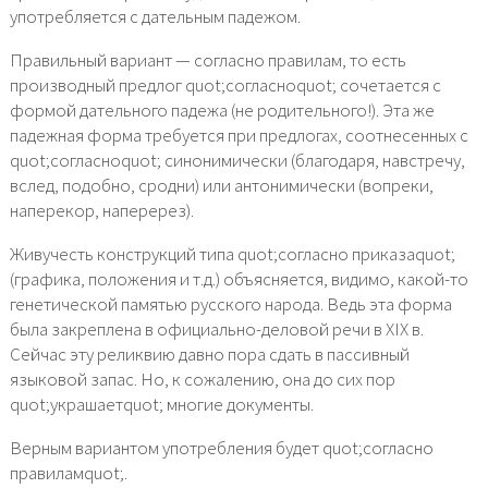
употребляется с дательным падежом.
Правильный вариант — согласно правилам, то есть
производный предлог quot;согласноquot; сочетается с
формой дательного падежа (не родительного!). Эта же
падежная форма требуется при предлогах, соотнесенных с
quot;согласноquot; синонимически (благодаря, навстречу,
вслед, подобно, сродни) или антонимически (вопреки,
наперекор, наперерез).
Живучесть конструкций типа quot;согласно приказаquot;
(графика, положения и т.д.) объясняется, видимо, какой-то
генетической памятью русского народа. Ведь эта форма
была закреплена в официально-деловой речи в XIX в.
Сейчас эту реликвию давно пора сдать в пассивный
языковой запас. Но, к сожалению, она до сих пор
quot;украшаетquot; многие документы.
Верным вариантом употребления будет quot;согласно
правиламquot;.