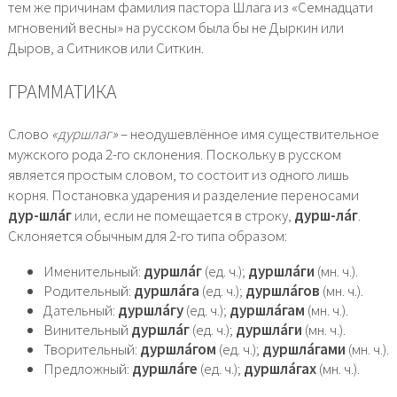
тем же причинам фамилия пастора Шлага из «Семнадцати
мгновений весны» на русском была бы не Дыркин или
Дыров, а Ситников или Ситкин.
ГРАММАТИКА
Слово
«дуршлаг»
– неодушевлённое имя существительное
мужского рода 2-го склонения. Поскольку в русском
является простым словом, то состоит из одного лишь
корня. Постановка ударения и разделение переносами
дур-шла́г
или, если не помещается в строку,
дурш-ла́г
.
Склоняется обычным для 2-го типа образом:
Именительный:
дуршла́г
(ед. ч.);
дуршла́ги
(мн. ч.).
Родительный:
дуршла́га
(ед. ч.);
дуршла́гов
(мн. ч.).
Дательный:
дуршла́гу
(ед. ч.);
дуршла́гам
(мн. ч.).
Винительный
дуршла́г
(ед. ч.);
дуршла́ги
(мн. ч.).
Творительный:
дуршла́гом
(ед. ч.);
дуршла́гами
(мн. ч.).
Предложный:
дуршла́ге
(ед. ч.);
дуршла́гах
(мн. ч.).