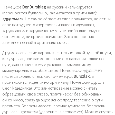
Немецкое
Der Durshlag
на русский калькируется
(переносится буквально, как читается в оригинале):
«дуршлаг»
. Не самое лёгкое из слов получается, но есть и
свои потруднее. А «перелопачивание» в «друшлаг»,
«друшлак» или «друшляк» ничуть не прибавляет ему ни
читаемости, ни произносимости. Зато полностью
затемняет ясный в оригинале смысл.
Другие славянские народы касательно такой нужной штуки,
как дуршлаг, при заимствовании его названия пошли по
пути, давно принятому и успешно применяемому
международным сообществом. По-польски
«дуршлаг»
пишется сходно с тем, как по-немецки:
Durszlak
, а
произносится идентично оригиналу. По-чешски дуршлаг
Cedník (цедилка). Это заимствование можно считать
образцовым: своё слово, практически без обиходных
синонимов, сразу дающее ясное представление о сути
предмета. Болгары малость промахнулись: по-болгарски
дуршлаг –
«решето»
(ударение на первое
«е»
). Можно спутать