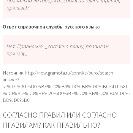
Правильно ли говорить: согласно плана (правил,
приказа)?
Ответ справочной службы русского языка
Нет. Правильно: _согласно плану, правилам,
приказу_.
Источник: http://new.gramota.ru/spravka/buro/search-
answer?
s=%D1%81%D0%BE%D0%B3%D0%BB%D0%B0%D1%81
%D0%BD%D0%BE%20%D0%BF%D0%BB%D0%B0%D0%
BD%D0%B0
СОГЛАСНО ПРАВИЛ ИЛИ СОГЛАСНО
ПРАВИЛАМ? КАК ПРАВИЛЬНО?