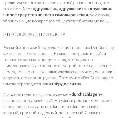
с решетами иного назначения, но всё равно понятно, что
это такое. А вот
«друшлаги», «друшлаки» и «друшляки»
скорее средства некоего самовыражения,
чем слова,
обозначающие конкретную общеупотребительную вещь.
О ПРОИСХОЖДЕНИИ СЛОВА
Русский и польский подходы к заимствованию Der Durshlag
также вполне обоснованы. Немцы народ практичный, и
стараются называть предметы так, чтобы уже по
наименованию было понятно их устройство и назначение.
Немец, только лишь услышав «дуршлаг», сможет, если надо,
и сделать его своими руками. Потому что «Der Durshlag» по
смыслу переводится как
«твёрдое сито»
.
Исходное понятие в данном случае
«durchschlagen»
,
насквозь продырявленный. Но «dur» в романо-германские
языки пришло из латыни: «dura» или «durum» значит
твёрдый, прочный, надёжный, долговечный. Сравните: