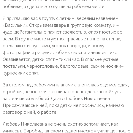
поближе, а сделать это лучше на рабочем месте.
Я приглашаю вас в группу с летним, веселым названием
«Васильки». Открываем дверь в групповую комнату, и –
чудо, действительно пахнет свежестью, опрятностью во
всем. В группе чисто и уютно: красивые панно на стенах,
стеллажи с игрушками, уголок природы, и всюду
фотографии и рисунки любимых воспитанников. Тихо.
Оказывается, детки спят – тихий час. В спальне уютные
постельки, черноголовые, белоголовые, рыжие носики–
курносики сопят.
За столом над рабочими планами склонилась еще молодая,
стройная, невысокая женщина с очень сдержанной чуть
застенчивой улыбкой. Да это Любовь Николаевна.
Присаживаюсь к ней, пока детки не проснулись, начинаю
разговор о ней, о работе.
Любовь Николаевна не очень охотно вспоминает, как
училась в Биробиджанском педагогическом училище, после