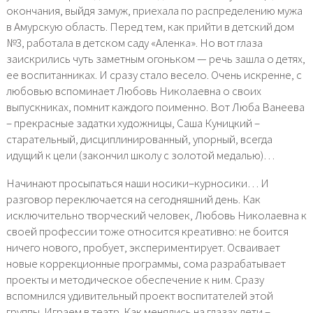
окончания, выйдя замуж, приехала по распределению мужа
в Амурскую область. Перед тем, как прийти в детский дом
№3, работала в детском саду «Аленка». Но вот глаза
заискрились чуть заметным огоньком — речь зашла о детях,
ее воспитанниках. И сразу стало весело. Очень искренне, с
любовью вспоминает Любовь Николаевна о своих
выпускниках, помнит каждого поименно. Вот Люба Ванеева
– прекрасные задатки художницы, Саша Куницкий –
старательный, дисциплинированный, упорный, всегда
идущий к цели (закончил школу с золотой медалью)…
Начинают просыпаться наши носики–курносики… И
разговор переключается на сегодняшний день. Как
исключительно творческий человек, Любовь Николаевна к
своей профессии тоже относится креативно: не боится
ничего нового, пробует, экспериментирует. Осваивает
новые коррекционные программы, сома разрабатывает
проекты и методическое обеспечение к ним. Сразу
вспомнился удивительный проект воспитателей этой
группы. Играем в театр. Как менялись на глазах дети –