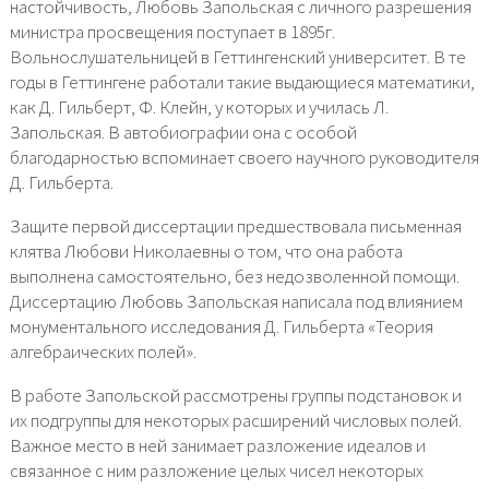
настойчивость, Любовь Запольская с личного разрешения
министра просвещения поступает в 1895г.
Вольнослушательницей в Геттингенский университет. В те
годы в Геттингене работали такие выдающиеся математики,
как Д. Гильберт, Ф. Клейн, у которых и училась Л.
Запольская. В автобиографии она с особой
благодарностью вспоминает своего научного руководителя
Д. Гильберта.
Защите первой диссертации предшествовала письменная
клятва Любови Николаевны о том, что она работа
выполнена самостоятельно, без недозволенной помощи.
Диссертацию Любовь Запольская написала под влиянием
монументального исследования Д. Гильберта «Теория
алгебраических полей».
В работе Запольской рассмотрены группы подстановок и
их подгруппы для некоторых расширений числовых полей.
Важное место в ней занимает разложение идеалов и
связанное с ним разложение целых чисел некоторых