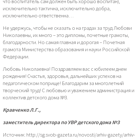
что воспитатель сам должен быть хорошо воспитан),
исключительно тактична, исключительно добра,
исключительно ответственна…
Не удержусь, чтобы не сказать о на градах за труд Любови
Николаевны, их много – это дипломы, почетные грамоты,
благодарности. Но самая главная и дорогая – Почетная
грамота Министерства образования и науки Российской
Федерации.
Любовь Николаевна! Поздравляем вас с юбилеем днем
рождения! Счастья, здоровья, дальнейших успехов на
педагогическом поприще! Благодарим за многолетний
творческий труд! С любовью и уважением администрация и
коллектив детского дома №3.
Кравченко Л.Г.,
заместитель директора по УВР детского дома №3
Источник: http://sg.svob-gazeta.ru/novosti/arhiv-gazety/arhiv-