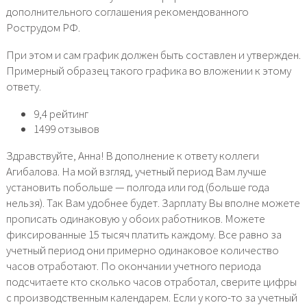
дополнительного соглашения рекомендованного
Рострудом РФ.
При этом и сам график должен быть составлен и утвержден.
Примерный образец такого графика во вложении к этому
ответу.
9,4 рейтинг
1499 отзывов
Здравствуйте, Анна! В дополнение к ответу коллеги
Агибалова. На мой взгляд, учетный период Вам лучше
установить побольше — полгода или год (больше года
нельзя). Так Вам удобнее будет. Зарплату Вы вполне можете
прописать одинаковую у обоих работников. Можете
фиксированные 15 тысяч платить каждому. Все равно за
учетный период они примерно одинаковое количество
часов отработают. По окончании учетного периода
подсчитаете кто сколько часов отработал, сверите цифры
с производственным календарем. Если у кого-то за учетный