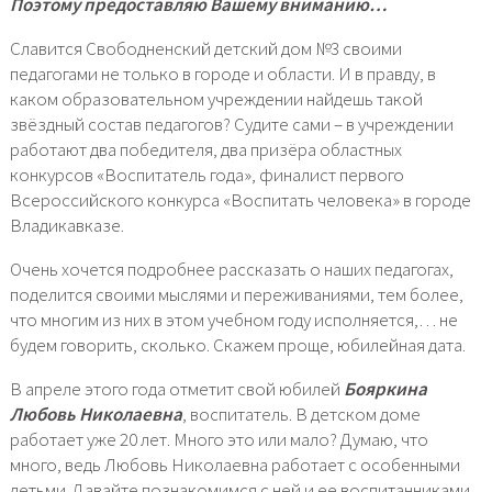
Поэтому предоставляю Вашему вниманию…
Славится Свободненский детский дом №3 своими
педагогами не только в городе и области. И в правду, в
каком образовательном учреждении найдешь такой
звёздный состав педагогов? Судите сами – в учреждении
работают два победителя, два призёра областных
конкурсов «Воспитатель года», финалист первого
Всероссийского конкурса «Воспитать человека» в городе
Владикавказе.
Очень хочется подробнее рассказать о наших педагогах,
поделится своими мыслями и переживаниями, тем более,
что многим из них в этом учебном году исполняется,… не
будем говорить, сколько. Скажем проще, юбилейная дата.
В апреле этого года отметит свой юбилей
Бояркина
Любовь Николаевна
, воспитатель. В детском доме
работает уже 20 лет. Много это или мало? Думаю, что
много, ведь Любовь Николаевна работает с особенными
детьми. Давайте познакомимся с ней и ее воспитанниками