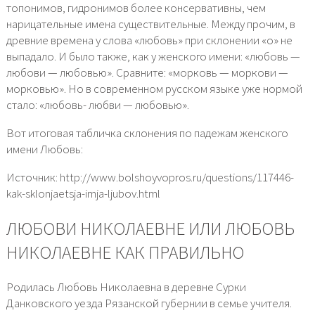
топонимов, гидронимов более консервативны, чем
нарицательные имена существительные. Между прочим, в
древние времена у слова «любовь» при склонении «о» не
выпадало. И было также, как у женского имени: «любовь —
любови — любовью». Сравните: «морковь — моркови —
морковью». Но в современном русском языке уже нормой
стало: «любовь- любви — любовью».
Вот итоговая табличка склонения по падежам женского
имени Любовь:
Источник: http://www.bolshoyvopros.ru/questions/117446-
kak-sklonjaetsja-imja-ljubov.html
ЛЮБОВИ НИКОЛАЕВНЕ ИЛИ ЛЮБОВЬ
НИКОЛАЕВНЕ КАК ПРАВИЛЬНО
Родилась Любовь Николаевна в деревне Сурки
Данковского уезда Рязанской губернии в семье учителя.