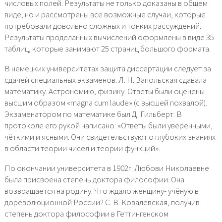
числовых полей. Результаты не только доказаны в общем
виде, но и рассмотрены все возможные случаи, которые
потребовали довольно сложных и тонких рассуждений.
Результаты проделанных вычислений оформлены в виде 35
таблиц, которые занимают 25 страниц большого формата.
В немецких университетах защита диссертации следует за
сдачей специальных экзаменов. Л. Н. Запольская сдавала
математику. Астрономию, физику. Ответы были оценены
высшим образом «magna cum laude» (с высшей похвалой).
Экзаменатором по математике был Д. Гильберт. В
протоколе его рукой написано: «Ответы были уверенными,
чёткими и ясными. Они свидетельствуют о глубоких знаниях
в области теории чисел и теории функций».
По окончании университета в 1902г. Любови Николаевне
была присвоена степень доктора философии. Она
возвращается на родину. Что ждало женщину- учёную в
дореволюционной России? С. В. Ковалевская, получив
степень доктора философии в Геттингенском