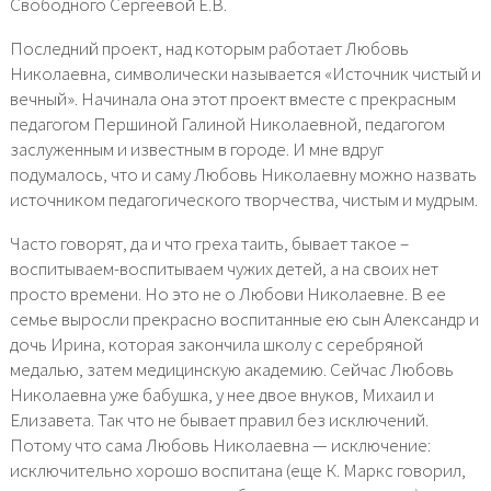
Свободного Сергеевой Е.В.
Последний проект, над которым работает Любовь
Николаевна, символически называется «Источник чистый и
вечный». Начинала она этот проект вместе с прекрасным
педагогом Першиной Галиной Николаевной, педагогом
заслуженным и известным в городе. И мне вдруг
подумалось, что и саму Любовь Николаевну можно назвать
источником педагогического творчества, чистым и мудрым.
Часто говорят, да и что греха таить, бывает такое –
воспитываем-воспитываем чужих детей, а на своих нет
просто времени. Но это не о Любови Николаевне. В ее
семье выросли прекрасно воспитанные ею сын Александр и
дочь Ирина, которая закончила школу с серебряной
медалью, затем медицинскую академию. Сейчас Любовь
Николаевна уже бабушка, у нее двое внуков, Михаил и
Елизавета. Так что не бывает правил без исключений.
Потому что сама Любовь Николаевна — исключение:
исключительно хорошо воспитана (еще К. Маркс говорил,