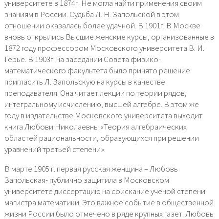
университете в 1874г. Не могла найти применения своим
знаниям в России. Судьба Л. Н. Запольской в этом
отношении оказалась более удачной. В 1901г. В Москве
вновь открылись Высшие женские курсы, организованные в
1872 году профессором Московского университета В. И.
Герье. В 1903г. на заседании Совета физико-
математического факультета было принято решение
пригласить Л. Запольскую на курсы в качестве
преподавателя. Она читает лекции по теории рядов,
интегральному исчислению, высшей алгебре. В этом же
году в издательстве Московского университета выходит
книга Любови Николаевны «Теория алгебраических
областей рациональности, образующихся при решении
уравнений третьей степени».
В марте 1905 г. первая русская женщина – Любовь
Запольская- публично защитила в Московском
университете диссертацию на соискание учёной степени
магистра математики. Это важное событие в общественной
жизни России было отмечено в ряде крупных газет. Любовь