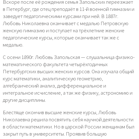
Вскоре после её рождения семья Запольских переезжает
в Петербург, где отец преподаёт в 11-й военной гимназии и
заведует педагогическими курсами при ней. В 1887г.
Любовь Николаевна оканчивает с медалью Петровскую
женскую гимназию и поступает на трёхлетние женские
педагогические курсы, которые оканчивает так же с
медалью.
С осени 1890г. Любовь Запольская — слушальница физико-
математического факультета четырёхгодичных
Петербургских высших женских курсов. Она изучала общий
курс математики, аналитическую геометрию,
алгебраический анализ, дифференциальное и
интегральное исчисление, а так же физику, астрономию и
другие дисциплины.
Блестяще окончив высшие женские курсы, Любовь
Николаевна решила посвятить себя научной деятельности
в области математики. Но в царской России женщинам был
закрыт путь в университеты. Проявив большую