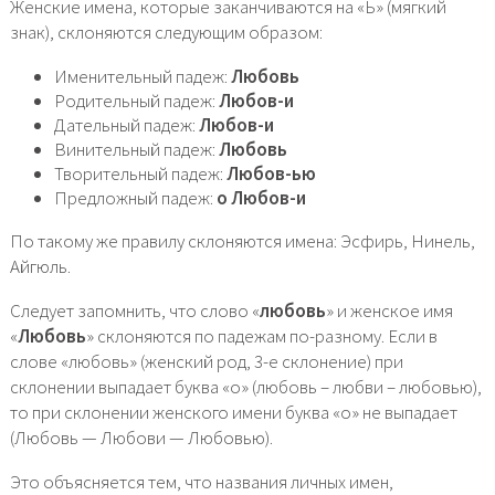
Женские имена, которые заканчиваются на «Ь» (мягкий
знак), склоняются следующим образом:
Именительный падеж:
Любовь
Родительный падеж:
Любов-и
Дательный падеж:
Любов-и
Винительный падеж:
Любовь
Творительный падеж:
Любов-ью
Предложный падеж:
о Любов-и
По такому же правилу склоняются имена: Эсфирь, Нинель,
Айгюль.
Следует запомнить, что слово «
любовь
» и женское имя
«
Любовь
» склоняются по падежам по-разному. Если в
слове «любовь» (женский род, 3-е склонение) при
склонении выпадает буква «о» (любовь – любви – любовью),
то при склонении женского имени буква «о» не выпадает
(Любовь — Любови — Любовью).
Это объясняется тем, что названия личных имен,