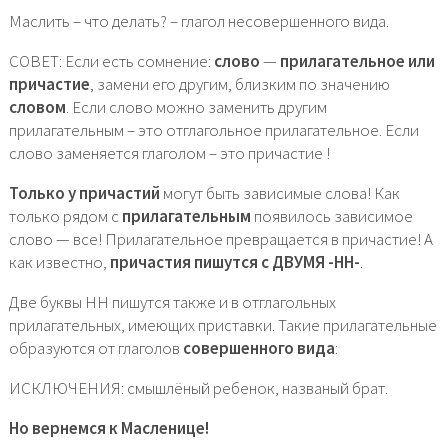
Маслить – что делать? – глагол несовершенного вида.
СОВЕТ: Если есть сомнение:
слово
—
прилагательное или
причастие
, замени его другим, близким по значению
словом
. Если слово можно заменить другим
прилагательным – это отглагольное прилагательное. Если
слово заменяется глаголом – это причастие !
Только у причастий
могут быть зависимые слова! Как
только рядом с
прилагательным
появилось зависимое
слово — все! Прилагательное превращается в причастие! А
как известно,
причастия пишутся с ДВУМЯ -НН-
.
Две буквы НН пишутся также и в отглагольных
прилагательных, имеющих приставки. Такие прилагательные
образуются от глаголов
совершенного вида
:
ИСКЛЮЧЕНИЯ: смышлёный ребенок, названый брат.
Но вернемся к Масленице!