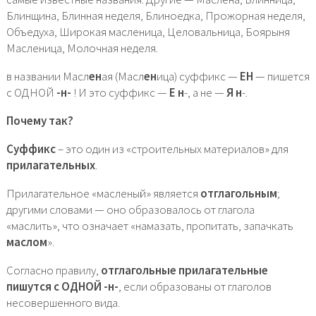
Блинщина, Блинная неделя, Блиноедка, Прожорная неделя,
Объедуха, Широкая масленица, Целовальница, Боярыня
Масленица, Молочная неделя.
в названии Масл
ен
ая (Масл
ен
ица) суффикс —
ЕН
— пишется
с ОДНОЙ
-н-
! И это суффикс —
Е н
-, а не —
Я н
-.
Почему так?
Суффикс
– это один из «строительных материалов» для
прилагательных
.
Прилагательное «масленый» является
отглагольным
;
другими словами — оно образовалось от глагола
«маслить», что означает «намазать, пропитать, запачкать
маслом
».
Согласно правилу,
отглагольные прилагательные
пишутся с ОДНОЙ -н-
, если образованы от глаголов
несовершенного вида.