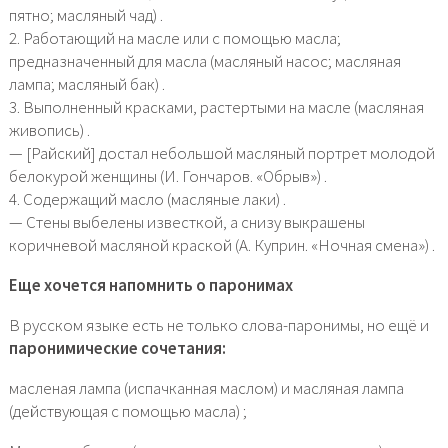
пятно; масляный чад) .
2. Работающий на масле или с помощью масла;
предназначенный для масла (масляный насос; масляная
лампа; масляный бак) .
3. Выполненный красками, растертыми на масле (масляная
живопись) .
— [Райский] достал небольшой масляный портрет молодой
белокурой женщины (И. Гончаров. «Обрыв») .
4. Содержащий масло (масляные лаки) .
— Стены выбелены известкой, а снизу выкрашены
коричневой масляной краской (А. Куприн. «Ночная смена») .
Еще хочется напомнить о паронимах
В русском языке есть не только слова-паронимы, но ещё и
паронимические сочетания:
масленая лампа (испачканная маслом) и масляная лампа
(действующая с помощью масла) ;