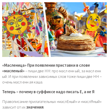
«Масленица» При появлении приставки в слове
«масленый»
– пиши две НН: про масл енн ый, за масл енн
ый. И при появлении зависимых слов тоже пиши две НН –
очень масл енн ая каша.
Теперь – почему в суффиксе надо писать Е, а не Я
Правописание прилагательных «маслЕный» и «маслЯный»
зависит от их
значения
.