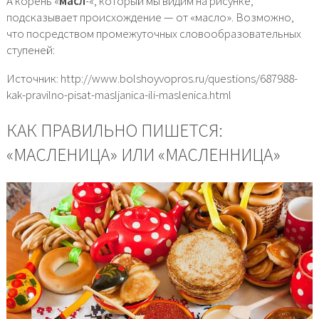
А корень «
масл
-«, который мы видим на рисунке,
подсказывает происхождение — от «масло». Возможно,
что посредством промежуточных словообразовательных
ступеней:
Источник: http://www.bolshoyvopros.ru/questions/687988-
kak-pravilno-pisat-masljanica-ili-maslenica.html
КАК ПРАВИЛЬНО ПИШЕТСЯ:
«МАСЛЕНИЦА» ИЛИ «МАСЛЕННИЦА»