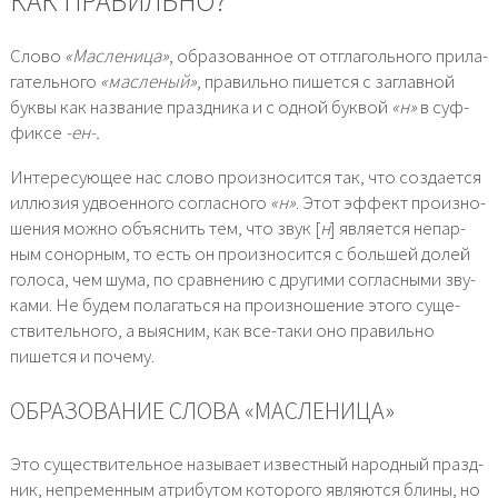
КАК ПРАВИЛЬНО?
Слово
«Масленица»
, обра­зо­ван­ное от отгла­голь­но­го при­ла­
га­тель­но­го
«мас­ле­ный»
, пра­виль­но пишет­ся с заглав­ной
бук­вы как назва­ние празд­ни­ка и с одной бук­вой
«н»
в суф­
фик­се
-ен-.
Интересующее нас сло­во про­из­но­сит­ся так, что созда­ет­ся
иллю­зия удво­ен­но­го соглас­но­го
«н»
. Этот эффект про­из­но­
ше­ния мож­но объ­яс­нить тем, что звук [
н
] явля­ет­ся непар­
ным сонор­ным, то есть он про­из­но­сит­ся с боль­шей долей
голо­са, чем шума, по срав­не­нию с дру­ги­ми соглас­ны­ми зву­
ка­ми. Не будем пола­гать­ся на про­из­но­ше­ние это­го суще­
стви­тель­но­го, а выяс­ним, как все-таки оно пра­виль­но
пишет­ся и поче­му.
ОБРАЗОВАНИЕ СЛОВА «МАСЛЕНИЦА»
Это суще­стви­тель­ное назы­ва­ет извест­ный народ­ный празд­
ник, непре­мен­ным атри­бу­том кото­ро­го явля­ют­ся бли­ны, но