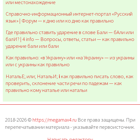
или местонахождение
Справочно-информационный интернет-портал «Русский
язык» | Форум — к дню или ко дню как правильно
Где правильно ставить ударение в слове Бали — бАли или
балИ? | 4 info — Вопросы, ответы, статьи — как правильно
ударение бали или бали
Как правильно: «в Украину» или «на Украину» — из украины
или с украины как правильно
НатальЕ; или; НатальИ; ℹ️ как правильно писать слово, как
проверить, склонение части речи по падежам — как
правильно кому наталье или натальи
2018-2026 ©
https://megamax4.ru
Все права защищены. При
перепечатывании материала - указывайте первоисточник.
Написать редактору