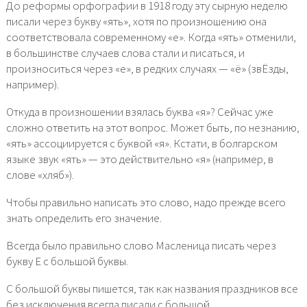
До реформы орфографии в 1918 году эту сырную неделю
писали через букву «ять», хотя по произношению она
соответствовала современному «е». Когда «ять» отменили,
в большинстве случаев слова стали и писаться, и
произноситься через «е», в редких случаях — «ё» (звЁзды,
например).
Откуда в произношении взялась буква «я»? Сейчас уже
сложно ответить на этот вопрос. Может быть, по незнанию,
«ять» ассоциируется с буквой «я». Кстати, в болгарском
языке звук «ять» — это действительно «я» (например, в
слове «хляб»).
Чтобы правильно написать это слово, надо прежде всего
знать определить его значение.
Всегда было правильно слово Масленица писать через
букву Е с большой буквы.
С большой буквы пишется, так как названия праздников все
без исключения всегда писали с большой.