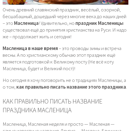
Очень древний славянский праздник, весёлый, озорной,
бесшабашный, дошедший через многие века до наших дней
– это
Масленица
! Удивительно, но
праздник Масленицы
существовал ещё до принятия христианства на Руси. И надо
же – продолжает жить и сегодня!
Масленица в наше время
– это проводы зимы и встреча
весны. А по христианскому обычаю этот праздник ещё
является подготовкой к Великому посту (Не всё коту
Масленица, будет и Великий пост)!
Но сегодня я хочу поговорить не о традициях Масленицы, а
о том,
как правильно писать название этого праздника
.
КАК ПРАВИЛЬНО ПИСАТЬ НАЗВАНИЕ
ПРАЗДНИКА МАСЛЕНИЦА
Масленица, Масленая неделя и просто — Масленая —
самые известные названия. Другие — Маслена, Блинница,