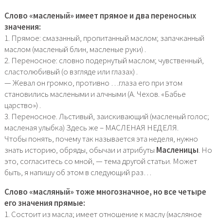
Слово «масленый» имеет прямое и два переносных
значения:
1. Прямое: смазанный, пропитанный маслом; запачканный
маслом (масленый блин, масленые руки) .
2. Переносное: словно подернутый маслом; чувственный,
сластолюбивый (о взгляде или глазах) .
— Жевал он громко, противно …глаза его при этом
становились маслеными и алчными (А. Чехов. «Бабье
царство») .
3. Переносное. Льстивый, заискивающий (масленый голос;
масленая улыбка) Здесь же – МАСЛЕНАЯ НЕДЕЛЯ.
Чтобы понять, почему так называется эта неделя, нужно
знать историю, обряды, обычаи и атрибуты
Масленицы
. Но
это, согласитесь со мной, — тема другой статьи. Может
быть, я напишу об этом в следующий раз…
Слово «масляный» тоже многозначное, но все четыре
его значения прямые:
1. Состоит из масла; имеет отношение к маслу (масляное