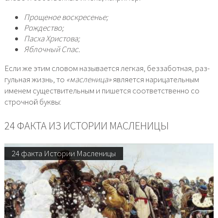
Прощеное вос­кре­се­нье;
Рождество;
Пасха Христова;
Яблочный Спас.
Если же этим сло­вом назы­ва­ет­ся лег­кая, без­за­бот­ная, раз­
гуль­ная жизнь, то
«мас­ле­ни­ца»
явля­ет­ся нари­ца­тель­ным
име­нем суще­стви­тель­ным и пишет­ся соот­вет­ствен­но со
строч­ной бук­вы:
24 ФАКТА ИЗ ИСТОРИИ МАСЛЕНИЦЫ
24 факта Истории Масленицы