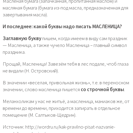
Масленая бумага (запачканная, пропитанная маслом) и
масляная бумага (бумага из-под масла, предназначенная для
завертывания масла).
И последнее: какой буквы надо писать МАСЛЕНИЦА?
Заглавную букву
пишем, когда имеем в виду сам праздник
— Масленица, а также чучело Масленица – главный символ
праздника.
Прощай, Масленица! Завезём тебя в лес подале, чтоб глаза
не видали (Н. Островский).
В значении «веселая, привольная жизнь», т.е. в переносном
значении, слово масленица пишется
со строчной буквы
.
Меланхоликам у нас не житьё, а масленица, маниаков же, от
времени до времени, приходится запирать в отдельное
помещение (М. Салтыков-Щедрин).
Источник: http://wordru.ru/kak-pravilno-pisat-nazvanie-