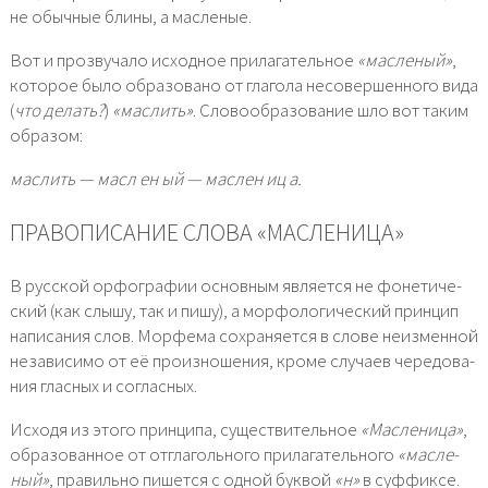
не обыч­ные бли­ны, а мас­ле­ные.
Вот и про­зву­ча­ло исход­ное при­ла­га­тель­ное
«мас­ле­ный»
,
кото­рое было обра­зо­ва­но от гла­го­ла несо­вер­шен­но­го вида
(
что делать?
)
«мас­лить»
. Словообразование шло вот таким
обра­зом:
мас­лить — масл ен ый — мас­лен иц а.
ПРАВОПИСАНИЕ СЛОВА «МАСЛЕНИЦА»
В рус­ской орфо­гра­фии основ­ным явля­ет­ся не фоне­ти­че­
ский (как слы­шу, так и пишу), а мор­фо­ло­ги­че­ский прин­цип
напи­са­ния слов. Морфема сохра­ня­ет­ся в сло­ве неиз­мен­ной
неза­ви­си­мо от её про­из­но­ше­ния, кро­ме слу­ча­ев чере­до­ва­
ния глас­ных и соглас­ных.
Исходя из это­го прин­ци­па, суще­стви­тель­ное
«Масленица»
,
обра­зо­ван­ное от отгла­голь­но­го при­ла­га­тель­но­го
«мас­ле­
ный»
, пра­виль­но пишет­ся с одной бук­вой
«н»
в суф­фик­се.