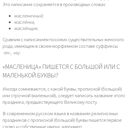
Это напи­са­ние сохра­ня­ет­ся в про­из­вод­ных сло­вах:
мас­ле­нич­ный;
мас­лён­ка,
мас­лён­щик.
Сравним с напи­са­ни­ем похо­жих суще­стви­тель­ных жен­ско­го
рода, име­ю­щем в сво­ем мор­фем­ном соста­ве суф­фик­сы
-ен-, -иц
-:
«МАСЛЕНИЦА» ПИШЕТСЯ С БОЛЬШОЙ ИЛИ С
МАЛЕНЬКОЙ БУКВЫ?
Иногда сомне­ва­ют­ся, с какой бук­вы, про­пис­ной (боль­шой)
или строч­ной (малень­кой), сле­ду­ет напи­сать назва­ние это­го
празд­ни­ка, пред­ше­ству­ю­ще­го Великому посту.
В совре­мен­ном рус­ском язы­ке в назва­ни­ях рели­ги­оз­ных
празд­ни­ков с про­пис­ной (боль­шой) бук­вы пишет­ся пер­вое
сло­во и соб­ствен­ные име­на, напри­мер: