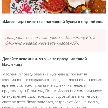
«Масленица» пишется с заглавной буквы и с одной «н».
Поздравлять всех правильно «с Масленицей!», а
блинную неделю называть «масленой».
Давайте вспомним, что же за праздник такой
Масленица.
Масленицу праздновали на Руси еще до принятия
христианства и сохранился праздник с древних языческих
времен. Согласно традиции, масленичная неделя
предшествует Великому Посту. Масленица символизирует
смену времен года, переход от суровой зимы на теплое,
светлое лето. Люди радуются, встречают Солнце, весну,
пекут блины, ходят в гости и сжигают чучело зимы,