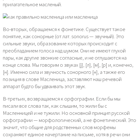
прилагательное масленый.
Во-вторых, обращаемся к фонетике. Существует такое
понятие, как сонорные (от лат. sonorus — звучный). Это
сильные звуки, образование которых происходит с
преобладанием голоса над шумом. Они не имеют глухой
пары, как другие звонкие согласные, и не оглушаются на
конце слова. Мы говорим о звуках [j], [л], [м], [р] и, конечно,
[н]. Именно сила и звучность сонорного [н], а также его
позиция в слове Масленица, заставляют наш речевой
аппарат будто бы удваивать этот звук.
В-третьих, возвращаемся к орфографии. Если бы мы
писали все слова так, как слышим, то жили бы с
Масленницей и не тужили. Но основной принцип русской
орфографии — морфологический, а не фонетический. Это
значит, что общие для родственных слов морфемы
сохраняют единое начертание на письме, хотя в речи они