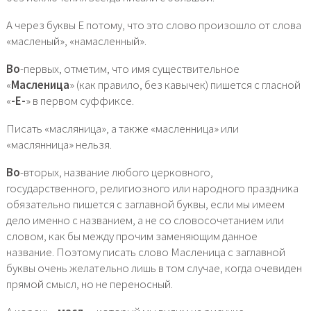
А через буквы Е потому, что это слово произошло от слова
«масленый», «намасленный».
Во
-первых, отметим, что имя существительное
«
Масленица
» (как правило, без кавычек) пишется с гласной
«
-Е-
» в первом суффиксе.
Писать «масляница», а также «масленница» или
«маслянница» нельзя.
Во
-вторых, название любого церковного,
государственного, религиозного или народного праздника
обязательно пишется с заглавной буквы, если мы имеем
дело именно с названием, а не со словосочетанием или
словом, как бы между прочим заменяющим данное
название. Поэтому писать слово Масленица с заглавной
буквы очень желательно лишь в том случае, когда очевиден
прямой смысл, но не переносный.