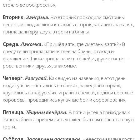
стояло до воскресенья.
Вторник.
Заигрыш.
Во вторник проходили смотрины
невест, молодые люди катались с горок, катались на санях,
приглашали друг друга в гости на блины.
Среда.
Лакомка.
«Пришёл зять, где сметаны взять?» В
среду тещи приглашали зятьев на блины, отсюда и
выражение. Также приглашались тёщей и другие гости —
родственники, друзья, знакомые.
Четверг.
Разгуляй.
Как видно из названия, в этот день
люди гуляли — катались на санках, на ледовых горках,
кружились на каруселях, играли в снежки, водили веселые
хороводы, проводились кулачные бои и соревнования.
Пятница.
Тёщины вечёрки.
В пятницу теща приходила к
зятю на блины, причем зять должен был сам позвать тещу в
гости.
Суббота.
Золовкины посиделки.
Невестки звали в гости