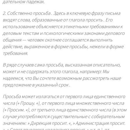
дательном падежах.
2. Собственно просьба . Здесь в ключевую фразу письма
входят слова, образованные от глагола
просить
. Его
использование объясняется этикетными требованиями к
деловым текстам и психологическими законами делового
общения — человек охотнее соглашается выполнить
действие, выраженное в форме просьбы, нежели в форме
требования.
В ряде случаев сама просьба, высказанная описательно,
может и не содержать этого глагола, например: Мы
надеемся, что Вы сочтете возможным рассмотреть наше
предложение в указанный срок .
Просьба может излагаться от первого лица единственного
числа (»
Прошу.
«), от первого лица множественного числа
(»
Просим.
«), от третьего лица единственного числа (в этом
случае употребляются существительные с собирательным
значением: »
Дирекция просит.
«, »
Администрация просит.
«, »
Совет трудового коллектива просит.
» и т. п.), от