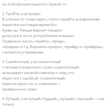
по этой причине пишется с буквой «т».
2. ПриЙти, а не придти
В отличие от слова «идти», глагол «прийти» в инфинитиве
пишется в настоящее время без
буквы «д». Раньше вариант «придти»
допускался, но из употребления он вышел.
Правильно писать «прийти», «приду»,
«придешь» и т.д. Варианты «придти», «прийду» и «прийдешь»
считаются устаревшими.
3. СимпАтичный, а не симпотичный
У человека грамотного слово «симпотичный»
не вызывает никакой симпатии к тому, кто
пишет его с ошибкой. «Симпатичный»
пишется через «а», и «симпатия» —
проверочное слово.
4. ЛуЧший, а не лутший «Лудший», «лутший», «лутьший» — как
только