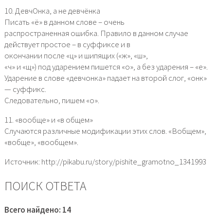
10. ДевчОнка, а не девчёнка
Писать «ё» в данном слове – очень
распространенная ошибка. Правило в данном случае
действует простое – в суффиксе и в
окончании после «ц» и шипящих («ж», «ш»,
«ч» и «щ») под ударением пишется «о», а без ударения – «е».
Ударение в слове «девчонка» падает на второй слог, «онк»
— суффикс.
Следовательно, пишем «о».
11. «вообще» и «в общем»
Случаются различные модификации этих слов. «Вобщем»,
«вобще», «вообщем».
Источник: http://pikabu.ru/story/pishite_gramotno_1341993
ПОИСК ОТВЕТА
Всего найдено: 14