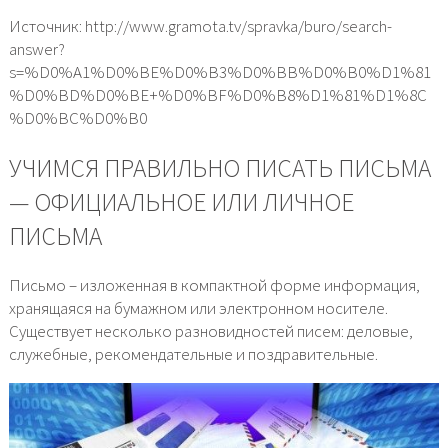
Источник: http://www.gramota.tv/spravka/buro/search-
answer?
s=%D0%A1%D0%BE%D0%B3%D0%BB%D0%B0%D1%81
%D0%BD%D0%BE+%D0%BF%D0%B8%D1%81%D1%8C
%D0%BC%D0%B0
УЧИМСЯ ПРАВИЛЬНО ПИСАТЬ ПИСЬМА
— ОФИЦИАЛЬНОЕ ИЛИ ЛИЧНОЕ
ПИСЬМА
Письмо – изложенная в компактной форме информация,
хранящаяся на бумажном или электронном носителе.
Существует несколько разновидностей писем: деловые,
служебные, рекомендательные и поздравительные.