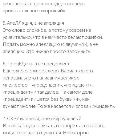
не коверкают превосходную степень
прилагательного «хороший».
5. АпеЛЛяция, а не апеляция
Это слово сложное, а потому совсем не
удивительно, что в нем часто делают ошибки.
Подать можно апелляцию (с двумя «л»), а не
апеляцию. Это нужно просто запомнить.
6. ПрецЕДент, а не прецендент
Еще одно сложное слово. Вариантов его
неправильного написания великое
множество – «прецендент», «прицидент»,
«прециндент» и так далее. На самом деле
«прецедент» пишется без буквы «н», как
думают многие. То же касается и слова «инцидент».
7. СКРУпулезный, а не скурпулезный
В том, как нужно писать и говорить это слово,
люди тоже часто путаются. Некоторые