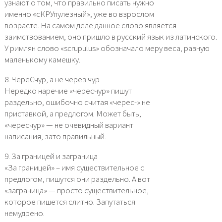
узнают о том, что правильно писать нужно
именно «сКРУпулезный», уже во взрослом
возрасте. На самом деле данное слово является
заимствованием, оно пришло в русский язык из латинского.
У римлян слово «scrupulus» обозначало меру веса, равную
маленькому камешку.
8. ЧереСчур, а не через чур
Нередко наречие «чересчур» пишут
раздельно, ошибочно считая «черес-» не
приставкой, а предлогом. Может быть,
«чересчур» — не очевидный вариант
написания, зато правильный.
9. За границей и заграница
«За границей» – имя существительное с
предлогом, пишутся они раздельно. А вот
«заграница» — просто существительное,
которое пишется слитно. Запутаться
немудрено.